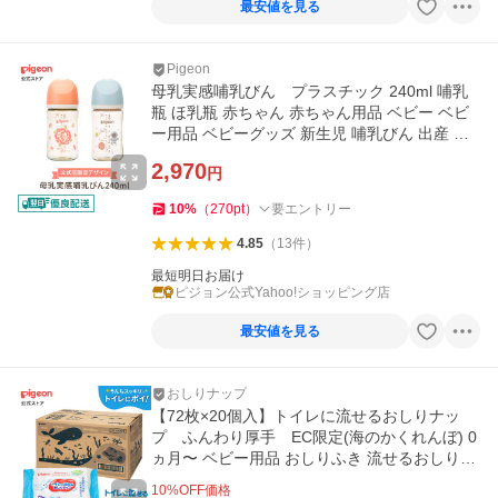
最安値を見る
Pigeon
母乳実感哺乳びん プラスチック 240ml 哺乳
瓶 ほ乳瓶 赤ちゃん 赤ちゃん用品 ベビー ベビ
ー用品 ベビーグッズ 新生児 哺乳びん 出産 ギ
フト ピジョン pigeon
2,970
円
10
%
（
270
pt
）
要エントリー
4.85
（
13
件
）
最短明日お届け
ピジョン公式Yahoo!ショッピング店
最安値を見る
おしりナップ
【72枚×20個入】トイレに流せるおしりナッ
プ ふんわり厚手 EC限定(海のかくれんぼ) 0
ヵ月〜 ベビー用品 おしりふき 流せるおしりふ
き ピジョン pigeon
10
%OFF価格