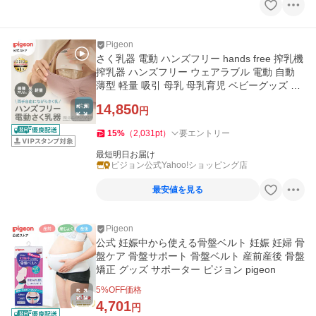
Pigeon
さく乳器 電動 ハンズフリー hands free 搾乳機
搾乳器 ハンズフリー ウェアラブル 電動 自動
薄型 軽量 吸引 母乳 母乳育児 ベビーグッズ ピ
ジョン pigeon
14,850
円
15
%
（
2,031
pt
）
要エントリー
最短明日お届け
ピジョン公式Yahoo!ショッピング店
最安値を見る
Pigeon
公式 妊娠中から使える骨盤ベルト 妊娠 妊婦 骨
盤ケア 骨盤サポート 骨盤ベルト 産前産後 骨盤
矯正 グッズ サポーター ピジョン pigeon
5
%OFF価格
4,701
円