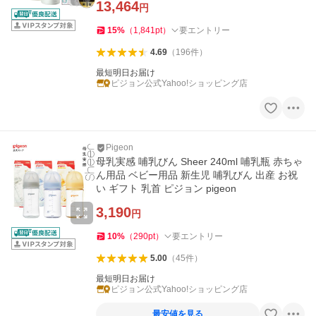
13,464
円
15
%
（
1,841
pt
）
要エントリー
4.69
（
196
件
）
最短明日お届け
ピジョン公式Yahoo!ショッピング店
Pigeon
母乳実感 哺乳びん Sheer 240ml 哺乳瓶 赤ちゃ
ん用品 ベビー用品 新生児 哺乳びん 出産 お祝
い ギフト 乳首 ピジョン pigeon
3,190
円
10
%
（
290
pt
）
要エントリー
5.00
（
45
件
）
最短明日お届け
ピジョン公式Yahoo!ショッピング店
最安値を見る