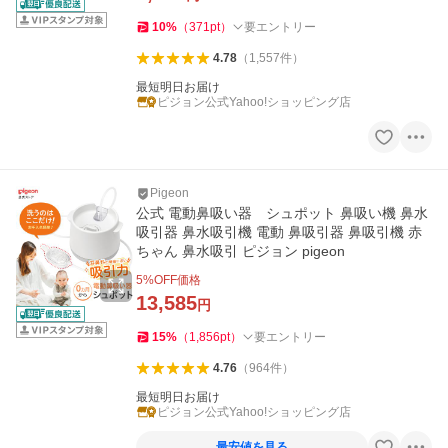
10
%
（
371
pt
）
要エントリー
4.78
（
1,557
件
）
最短明日お届け
ピジョン公式Yahoo!ショッピング店
Pigeon
公式 電動鼻吸い器 シュポット 鼻吸い機 鼻水
吸引器 鼻水吸引機 電動 鼻吸引器 鼻吸引機 赤
ちゃん 鼻水吸引 ピジョン pigeon
5
%OFF価格
13,585
円
15
%
（
1,856
pt
）
要エントリー
4.76
（
964
件
）
最短明日お届け
ピジョン公式Yahoo!ショッピング店
最安値を見る