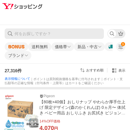
1
送料無料
価格帯
新品・中古
ブランド
27,316
件
おすすめ順
表示
表示情報について
｜ポイントは原則税抜価格を基準に付与されます｜ポイント・支
払額等の正確な情報（付与条件・上限等）はカートをご確認ください
Pigeon
【80枚×40個】おしりナップ やわらか厚手仕上
げ 限定デザイン(森のかくれんぼ) 0ヵ月〜 体拭
き ベビー用品 おしりふき お尻拭き ピジョン p
igeon
14
%OFF価格
4,070
円