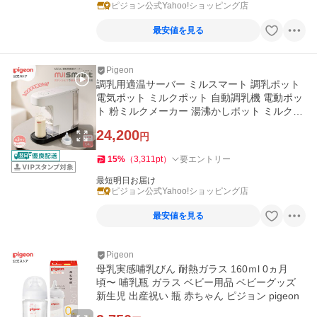
ピジョン公式Yahoo!ショッピング店
最安値を見る
Pigeon
調乳用適温サーバー ミルスマート 調乳ポット
電気ポット ミルクポット 自動調乳機 電動ポッ
ト 粉ミルクメーカー 湯沸かしポット ミルク作
り ピジョン pigeon
24,200
円
15
%
（
3,311
pt
）
要エントリー
最短明日お届け
ピジョン公式Yahoo!ショッピング店
最安値を見る
Pigeon
母乳実感哺乳びん 耐熱ガラス 160ｍl 0ヵ月
頃〜 哺乳瓶 ガラス ベビー用品 ベビーグッズ
新生児 出産祝い 瓶 赤ちゃん ピジョン pigeon