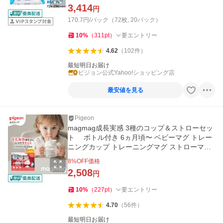
3,414
円
170.7円/パック（72枚, 20パック）
10
%
（
311
pt
）
要エントリー
4.62
（
102
件
）
最短明日お届け
ピジョン公式Yahoo!ショッピング店
最安値を見る
Pigeon
magmag成長実感 3種のコップ＆ストローセッ
ト ボトル付き 6ヵ月頃〜 ベビーマグ トレー
ニングカップ トレーニングマグ ストローマグ
ピジョン pigeon
8
%OFF価格
2,508
円
10
%
（
227
pt
）
要エントリー
4.70
（
56
件
）
最短明日お届け