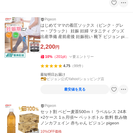
Pigeon
はじめてママの着圧ソックス（ピンク・グレ
ー・ブラック） 妊娠 妊婦 マタニティ グッズ
出産準備 産前産後 妊娠祝い 靴下 ピジョン pig
eon
2,200
円
10
%
（
201
pt
）
要エントリー
4.75
（
99
件
）
最短明日お届け
ピジョン公式Yahoo!ショッピング店
最安値を見る
Pigeon
セット割 ベビー麦茶500ｍｌ ラベルレス 24本
×2ケース 1ヵ月頃〜 ペットボトル 飲料 飲み物
ノンカフェイン 赤ちゃん ピジョン pigeon
10
%OFF価格