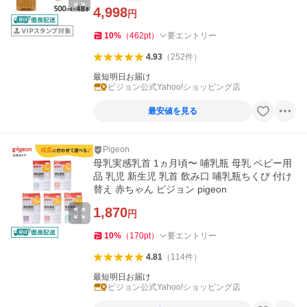
4,998
円
10
%
（
462
pt
）
要エントリー
4.93
（
252
件
）
最短明日お届け
ピジョン公式Yahoo!ショッピング店
最安値を見る
Pigeon
母乳実感乳首 1ヵ月頃〜 哺乳瓶 母乳 ベビー用
品 乳児 新生児 乳首 飲み口 哺乳瓶ちくび 付け
替え 赤ちゃん ピジョン pigeon
1,870
円
10
%
（
170
pt
）
要エントリー
4.81
（
114
件
）
最短明日お届け
ピジョン公式Yahoo!ショッピング店