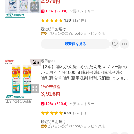
2,970
円
10
%
（
270
pt
）
要エントリー
4.80
（
194
件
）
最短明日お届け
ピジョン公式Yahoo!ショッピング店
最安値を見る
Pigeon
【2本】哺乳びん洗いかんたん泡スプレー詰め
かえ用４回分1000ml 哺乳瓶洗い 哺乳瓶洗剤
哺乳瓶洗浄 哺乳瓶用洗剤 哺乳瓶消毒 ピジョン
pigeon
5
%OFF価格
3,916
円
10
%
（
356
pt
）
要エントリー
4.88
（
241
件
）
最短明日お届け
ピジョン公式Yahoo!ショッピング店