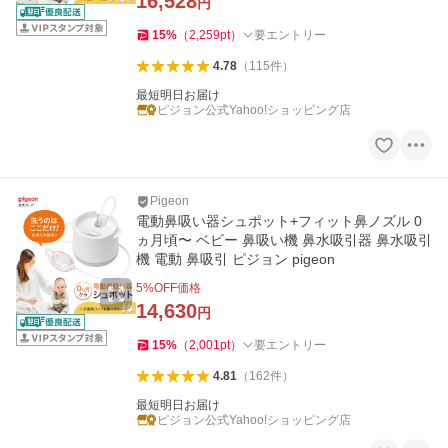
16,528
円
15
%
（
2,259
pt
）
要エントリー
4.78
（
115
件
）
最短明日お届け
ピジョン公式Yahoo!ショッピング店
Pigeon
電動鼻吸い器シュポット+フィット鼻ノズル 0
ヵ月頃〜 ベビー 鼻吸い機 鼻水吸引器 鼻水吸引
機 電動 鼻吸引 ピジョン pigeon
5
%OFF価格
14,630
円
15
%
（
2,001
pt
）
要エントリー
4.81
（
162
件
）
最短明日お届け
ピジョン公式Yahoo!ショッピング店