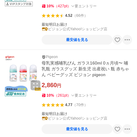
10
%
（
427
pt
）
要エントリー
4.52
（
66
件
）
最短明日お届け
ピジョン公式Yahoo!ショッピング店
最安値を見る
Pigeon
母乳実感哺乳びん ガラス160ml 0ヵ月頃〜 哺
乳瓶 ガラスグッズ 新生児 出産祝い 瓶 赤ちゃ
ん ベビーグッズ ピジョン pigeon
2,860
円
10
%
（
261
pt
）
要エントリー
4.77
（
70
件
）
最短明日お届け
ピジョン公式Yahoo!ショッピング店
最安値を見る