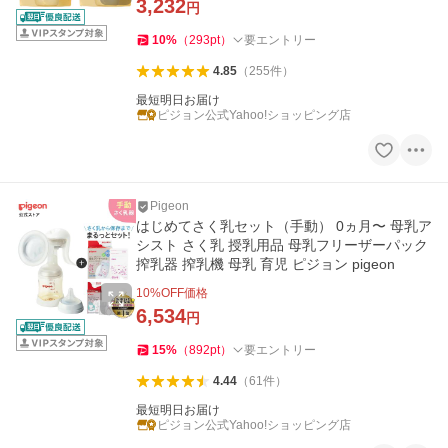
3,232
円
10
%
（
293
pt
）
要エントリー
4.85
（
255
件
）
最短明日お届け
ピジョン公式Yahoo!ショッピング店
Pigeon
はじめてさく乳セット（手動） 0ヵ月〜 母乳ア
シスト さく乳 授乳用品 母乳フリーザーパック
搾乳器 搾乳機 母乳 育児 ピジョン pigeon
10
%OFF価格
6,534
円
15
%
（
892
pt
）
要エントリー
4.44
（
61
件
）
最短明日お届け
ピジョン公式Yahoo!ショッピング店