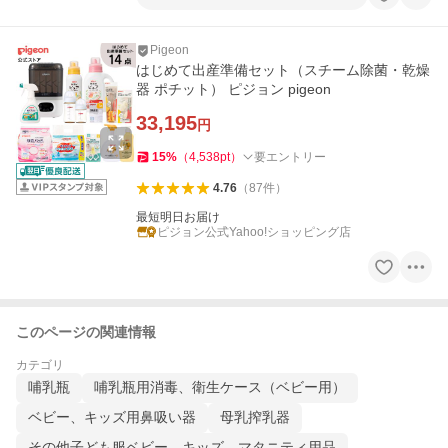
Pigeon
はじめて出産準備セット（スチーム除菌・乾燥
器 ポチット） ピジョン pigeon
33,195
円
15
%
（
4,538
pt
）
要エントリー
4.76
（
87
件
）
最短明日お届け
ピジョン公式Yahoo!ショッピング店
このページの関連情報
カテゴリ
哺乳瓶
哺乳瓶用消毒、衛生ケース（ベビー用）
ベビー、キッズ用鼻吸い器
母乳搾乳器
その他子ども服ベビー、キッズ、マタニティ用品