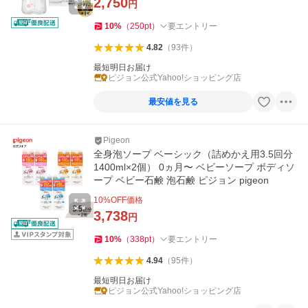
2,750
円
10
%
（
250
pt
）
要エントリー
4.82
（
93
件
）
最短明日お届け
ピジョン公式Yahoo!ショッピング店
最安値を見る
Pigeon
全身泡ソープ ベーシック（詰めかえ用3.5回分
1400ml×2個） 0ヵ月〜 ベビーソープ ボディソ
ープ ベビー石鹸 泡石鹸 ピジョン pigeon
10
%OFF価格
3,738
円
10
%
（
338
pt
）
要エントリー
4.94
（
95
件
）
最短明日お届け
ピジョン公式Yahoo!ショッピング店