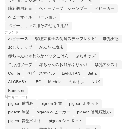
哺乳瓶用乳首
ベビーソープ、シャンプー
ベビーカー
ベビーオイル、ローション
ベビー、キッズ用その他衛生用品
ブランド
ハビナース
管理栄養士の食育ステップレシピ
母乳実感
おしりナップ
かんたん粉末
赤ちゃんのやわらかパックごはん
ぷちキッズ
全身泡ソープ
赤ちゃんのお野菜ふりかけ
母乳アシスト
Combi
ベビースマイル
LARUTAN
Betta
ALOBABY
LEC
Medela
ミルトン
NUK
Kaneson
関連キーワード
pigeon 哺乳瓶
pigeon 乳首
pigeon ポチット
pigeon 除菌
pigeon ベビーカー
pigeon 哺乳瓶洗い
pigeon 骨盤ベルト
pigeon シュポット