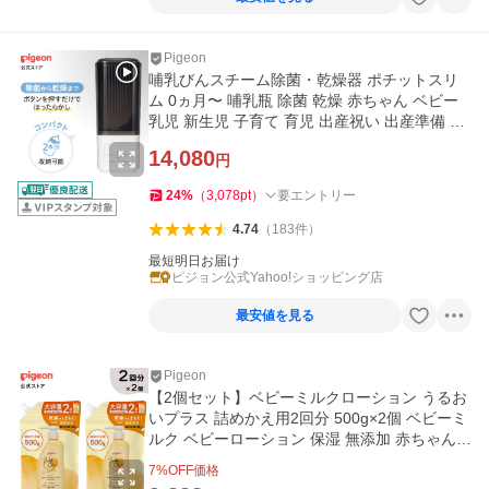
Pigeon
哺乳びんスチーム除菌・乾燥器 ポチットスリ
ム 0ヵ月〜 哺乳瓶 除菌 乾燥 赤ちゃん ベビー
乳児 新生児 子育て 育児 出産祝い 出産準備 時
短 ピジョン pigeon
14,080
円
24
%
（
3,078
pt
）
要エントリー
4.74
（
183
件
）
最短明日お届け
ピジョン公式Yahoo!ショッピング店
最安値を見る
Pigeon
【2個セット】ベビーミルクローション うるお
いプラス 詰めかえ用2回分 500g×2個 ベビーミ
ルク ベビーローション 保湿 無添加 赤ちゃん用
品 ピジョン pigeon
7
%OFF価格