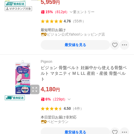
5,959
円
15
%
（
812
pt
）
要エントリー
4.76
（
55
件
）
最短明日お届け
ピジョン公式Yahoo!ショッピング店
最安値を見る
Pigeon
ピジョン 骨盤ベルト 妊娠中から使える骨盤ベ
ルト マタニティ M L LL 産前・産後 骨盤ベル
ト
4,180
円
6
%
（
229
pt
）
4.50
（
4
件
）
本日翌日お届け非対応
ベビータウン
最安値を見る