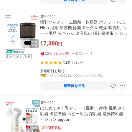
Pigeon
哺乳びんスチーム除菌・乾燥器 ポチット POC
HItto 消毒 除菌機 除菌ボックス 乾燥 哺乳瓶 ベ
ビー用品 赤ちゃん 出産祝い 哺乳瓶消毒 ピジョ
ン pigeon
17,380
円
15
%
（
2,377
pt
）
要エントリー
4.80
（
615
件
）
最短明日お届け
ピジョン公式Yahoo!ショッピング店
最安値を見る
Pigeon
はじめてさく乳セット（電動） 産後 電動 さく
乳器 出産準備 ベビー用品 搾乳器 電動搾乳器
ピジョン pigeon
10
%OFF価格