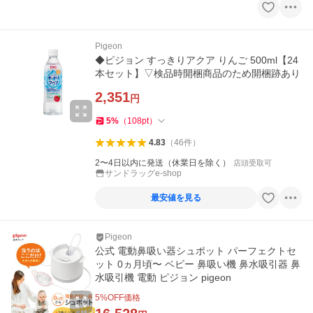
Pigeon
◆ピジョン すっきりアクア りんご 500ml【24
本セット】▽検品時開梱商品のため開梱跡あり
2,351
円
5
%
（
108
pt
）
4.83
（
46
件
）
2〜4日以内に発送（休業日を除く）
店頭受取可
サンドラッグe-shop
最安値を見る
Pigeon
公式 電動鼻吸い器シュポット パーフェクトセ
ット 0ヵ月頃〜 ベビー 鼻吸い機 鼻水吸引器 鼻
水吸引機 電動 ピジョン pigeon
5
%OFF価格