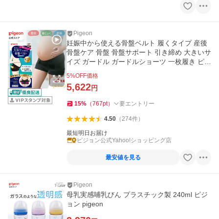
Pigeon
妊娠中から使える骨盤ベルト 履くタイプ 産後
骨盤ケア 骨盤 骨盤サポート 引き締め 大きいサ
イズ ガードル ガードルショーツ 一枚履き ピジ
ョン pigeon
5
%OFF価格
5,622
円
15
%
（
767
pt
）
要エントリー
4.50
（
274
件
）
最短明日お届け
ピジョン公式Yahoo!ショッピング店
最安値を見る
Pigeon
母乳実感哺乳びん プラスチック製 240ml ピジ
ョン pigeon