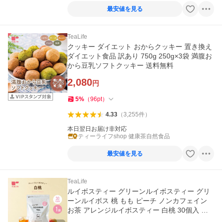
最安値を見る
TeaLife
クッキー ダイエット おからクッキー 置き換え
ダイエット食品 訳あり 750g 250g×3袋 満腹お
から豆乳ソフトクッキー 送料無料
2,080
円
5
%
（
96
pt
）
4.33
（
3,255
件
）
本日翌日お届け非対応
ティーライフshop 健康茶自然食品
最安値を見る
TeaLife
ルイボスティー グリーンルイボスティー グリ
ーンルイボス 桃 もも ピーチ ノンカフェイン
お茶 アレンジルイボスティー 白桃 30個入 テ
ィーバッグ