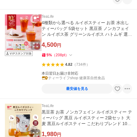
TeaLife
4種類から選べる ルイボスティー お茶 水出し
ティーバッグ 5袋セット 黒豆茶 ノンカフェイ
ン ルイボス茶 グリーンルイボス ハトムギ 選べ
る まとめ買い
4,500
円
5
%
（
208
pt
）
4.82
（
734
件
）
本日翌日お届け非対応
ティーライフshop 健康茶自然食品
最安値を見る
TeaLife
黒豆茶 お茶 ノンカフェイン ルイボスティー テ
ィーバッグ 黒豆 ルイボスティー 2袋セット 大
麦 黒豆ルイボスティー こだわりブレンド 100
個入
1,980
円