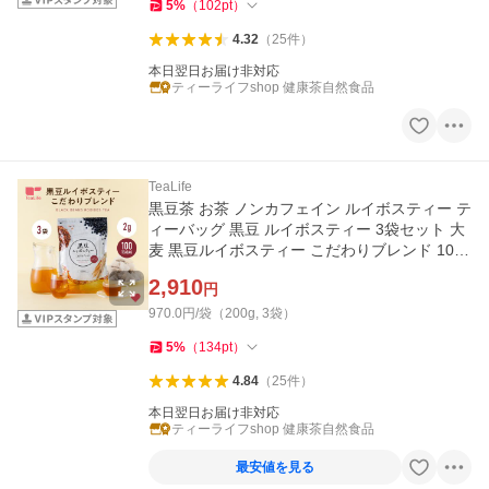
5
%
（
102
pt
）
4.32
（
25
件
）
本日翌日お届け非対応
ティーライフshop 健康茶自然食品
TeaLife
黒豆茶 お茶 ノンカフェイン ルイボスティー テ
ィーバッグ 黒豆 ルイボスティー 3袋セット 大
麦 黒豆ルイボスティー こだわりブレンド 100
個入
2,910
円
970.0円/袋（200g, 3袋）
5
%
（
134
pt
）
4.84
（
25
件
）
本日翌日お届け非対応
ティーライフshop 健康茶自然食品
最安値を見る