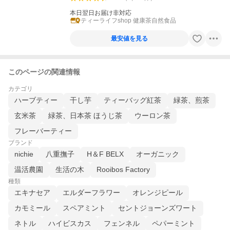
本日翌日お届け非対応
ティーライフshop 健康茶自然食品
最安値を見る
このページの関連情報
カテゴリ
ハーブティー
干し芋
ティーバッグ紅茶
緑茶、煎茶
玄米茶
緑茶、日本茶 ほうじ茶
ウーロン茶
フレーバーティー
ブランド
nichie
八重撫子
H＆F BELX
オーガニック
温活農園
生活の木
Rooibos Factory
種類
エキナセア
エルダーフラワー
オレンジピール
カモミール
スペアミント
セントジョーンズワート
ネトル
ハイビスカス
フェンネル
ペパーミント