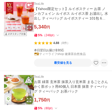
TeaLife
【Yahoo限定セット】ルイボスティー お茶 ノ
ンカフェイン ルイボス ルイボス茶 お湯出し 水
出し ティーバッグ ルイボスティー 101包 6袋
セット まとめ買い
5,340
円
5
%
（
248
pt
）
4.88
（
8
件
）
本日翌日お届け非対応
ティーライフshop 健康茶自然食品
最安値を見る
TeaLife
お茶 緑茶 玄米茶 抹茶入り玄米茶 まるごとさん
かく茶ポット用40個入 日本茶 抹茶 ティーバッ
グ ティーパック お茶パック
1,750
円
5
%
（
80
pt
）