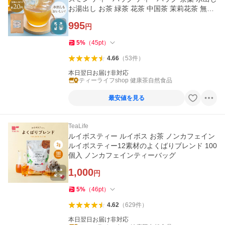
お湯出し お茶 緑茶 花茶 中国茶 茉莉花茶 無香
料 無添加
995
円
5
%
（
45
pt
）
4.66
（
53
件
）
本日翌日お届け非対応
ティーライフshop 健康茶自然食品
最安値を見る
TeaLife
ルイボスティー ルイボス お茶 ノンカフェイン
ルイボスティー12素材のよくばりブレンド 100
個入 ノンカフェインティーバッグ
1,000
円
5
%
（
46
pt
）
4.62
（
629
件
）
本日翌日お届け非対応