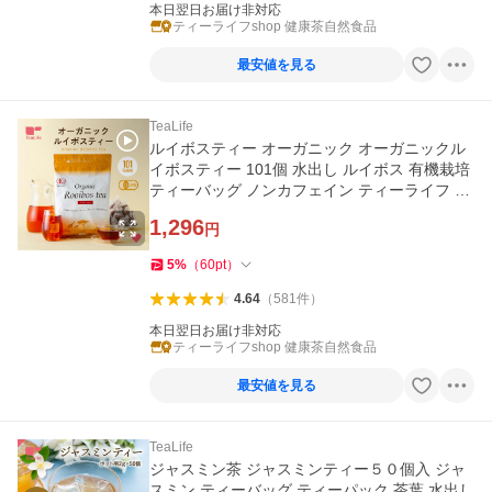
本日翌日お届け非対応
ティーライフshop 健康茶自然食品
最安値を見る
TeaLife
ルイボスティー オーガニック オーガニックル
イボスティー 101個 水出し ルイボス 有機栽培
ティーバッグ ノンカフェイン ティーライフ 送
料無料
1,296
円
5
%
（
60
pt
）
4.64
（
581
件
）
本日翌日お届け非対応
ティーライフshop 健康茶自然食品
最安値を見る
TeaLife
ジャスミン茶 ジャスミンティー５０個入 ジャ
スミン ティーバッグ ティーパック 茶葉 水出し