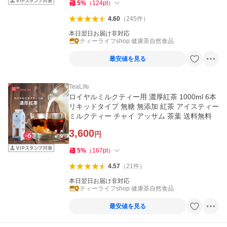
5
%
（
124
pt
）
4.60
（
245
件
）
本日翌日お届け非対応
ティーライフshop 健康茶自然食品
最安値を見る
TeaLife
ロイヤルミルクティー用 濃厚紅茶 1000ml 6本
リキッドタイプ 無糖 無添加 紅茶 アイスティー
ミルクティー チャイ アッサム 茶葉 送料無料
3,600
円
5
%
（
167
pt
）
4.57
（
21
件
）
本日翌日お届け非対応
ティーライフshop 健康茶自然食品
最安値を見る