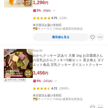
1,296
円
5
%
（
60
pt
）
4.75
（
12
件
）
本日翌日お届け非対応
ティーライフshop 健康茶自然食品
最安値を見る
TeaLife
おからクッキー 訳あり 大量 1kg お豆腐屋さん
の豆乳おからクッキー5種セット 置き換え ダイ
エット食品 豆乳クッキー ダイエットクッキー
3,456
円
5
%
（
161
pt
）
4.72
（
260
件
）
本日翌日お届け非対応
ティーライフshop 健康茶自然食品