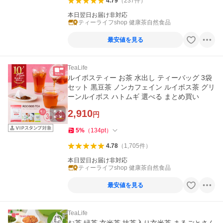
4.79
（
237
件
）
本日翌日お届け非対応
ティーライフshop 健康茶自然食品
最安値を見る
TeaLife
ルイボスティー お茶 水出し ティーバッグ 3袋
セット 黒豆茶 ノンカフェイン ルイボス茶 グリ
ーンルイボス ハトムギ 選べる まとめ買い
2,910
円
5
%
（
134
pt
）
4.78
（
1,705
件
）
本日翌日お届け非対応
ティーライフshop 健康茶自然食品
最安値を見る
TeaLife