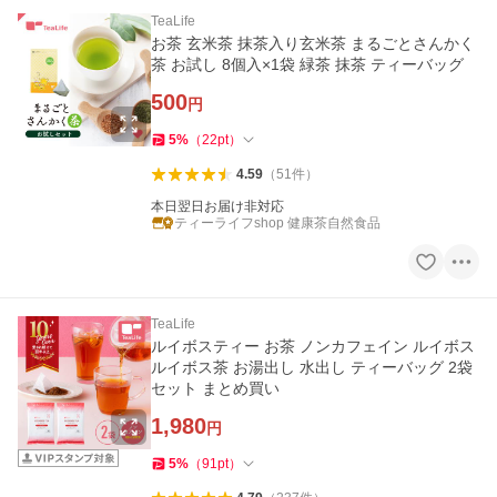
TeaLife
お茶 玄米茶 抹茶入り玄米茶 まるごとさんかく
茶 お試し 8個入×1袋 緑茶 抹茶 ティーバッグ
500
円
5
%
（
22
pt
）
4.59
（
51
件
）
本日翌日お届け非対応
ティーライフshop 健康茶自然食品
TeaLife
ルイボスティー お茶 ノンカフェイン ルイボス
ルイボス茶 お湯出し 水出し ティーバッグ 2袋
セット まとめ買い
1,980
円
5
%
（
91
pt
）