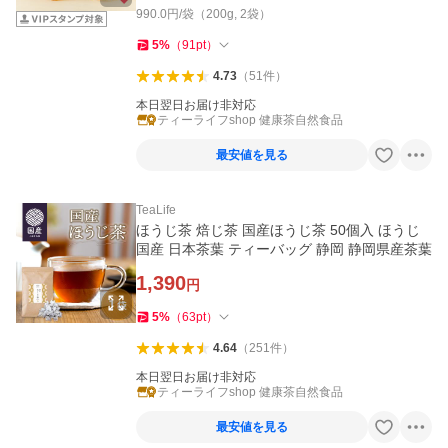
990.0円/袋（200g, 2袋）
5
%
（
91
pt
）
4.73
（
51
件
）
本日翌日お届け非対応
ティーライフshop 健康茶自然食品
最安値を見る
TeaLife
ほうじ茶 焙じ茶 国産ほうじ茶 50個入 ほうじ
国産 日本茶葉 ティーバッグ 静岡 静岡県産茶葉
1,390
円
5
%
（
63
pt
）
4.64
（
251
件
）
本日翌日お届け非対応
ティーライフshop 健康茶自然食品
最安値を見る