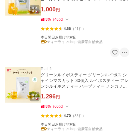
し ハーブティー
1,000
円
5
%
（
46
pt
）
4.66
（
41
件
）
本日翌日お届け非対応
ティーライフshop 健康茶自然食品
TeaLife
グリーンルイボスティー グリーンルイボス シ
ャインマスカット 30個入 ルイボスティー アレ
ンジルイボスティー ハーブティー ノンカフェ
イン ティーバッグ
1,296
円
5
%
（
60
pt
）
4.70
（
33
件
）
本日翌日お届け非対応
ティーライフshop 健康茶自然食品