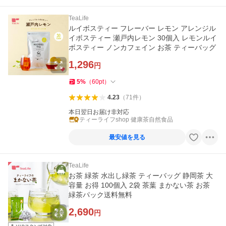
TeaLife
ルイボスティー フレーバー レモン アレンジル
イボスティー 瀬戸内レモン 30個入 レモンルイ
ボスティー ノンカフェイン お茶 ティーバッグ
1,296
円
5
%
（
60
pt
）
4.23
（
71
件
）
本日翌日お届け非対応
ティーライフshop 健康茶自然食品
最安値を見る
TeaLife
お茶 緑茶 水出し緑茶 ティーバッグ 静岡茶 大
容量 お得 100個入 2袋 茶葉 まかない茶 お茶
緑茶パック送料無料
2,690
円