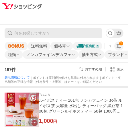
1
送料無料
価格帯
すべての条
種類
ノンカフェイン/デカフェ
抽出方式
ブランド
197
件
おすすめ順
表示
表示情報について
｜ポイントは原則税抜価格を基準に付与されます｜ポイント・支
払額等の正確な情報（付与条件・上限等）はカートをご確認ください
TeaLife
ルイボスティー 101包 ノンカフェイン お茶 ル
イボス茶 大容量 水出し ティーバッグ 黒豆茶 1
00包 グリーンルイボスティー 50包 1000円ポ
ッキリ ティーライフ
1,000
円