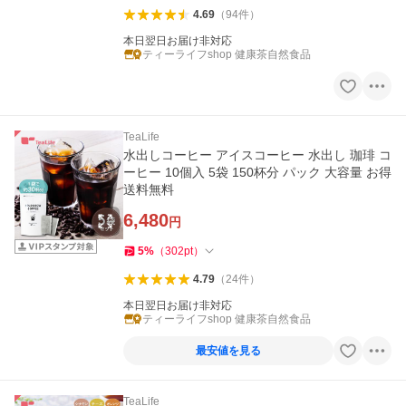
4.69
（
94
件
）
本日翌日お届け非対応
ティーライフshop 健康茶自然食品
TeaLife
水出しコーヒー アイスコーヒー 水出し 珈琲 コ
ーヒー 10個入 5袋 150杯分 パック 大容量 お得
送料無料
6,480
円
5
%
（
302
pt
）
4.79
（
24
件
）
本日翌日お届け非対応
ティーライフshop 健康茶自然食品
最安値を見る
TeaLife