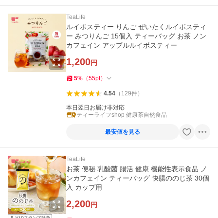
TeaLife
ルイボスティー りんご ぜいたくルイボスティ
ー みつりんご 15個入 ティーバッグ お茶 ノン
カフェイン アップルルイボスティー
1,200
円
5
%
（
55
pt
）
4.54
（
129
件
）
本日翌日お届け非対応
ティーライフshop 健康茶自然食品
最安値を見る
TeaLife
お茶 便秘 乳酸菌 腸活 健康 機能性表示食品 ノ
ンカフェイン ティーバッグ 快腸ののじ茶 30個
入 カップ用
2,200
円