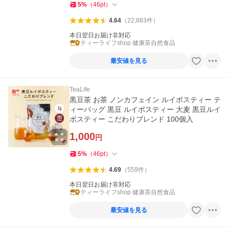
5
%
（
46
pt
）
4.64
（
22,883
件
）
本日翌日お届け非対応
ティーライフshop 健康茶自然食品
最安値を見る
TeaLife
黒豆茶 お茶 ノンカフェイン ルイボスティー テ
ィーバッグ 黒豆 ルイボスティー 大麦 黒豆ルイ
ボスティー こだわりブレンド 100個入
1,000
円
5
%
（
46
pt
）
4.69
（
559
件
）
本日翌日お届け非対応
ティーライフshop 健康茶自然食品
最安値を見る