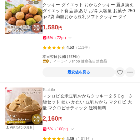
クッキー ダイエット おからクッキー 置き換え
ダイエット食品 訳あり お得 大容量 お菓子 250
g×2袋 満腹おから豆乳ソフトクッキー ダイエ
ットクッキー
1,580
円
5
%
（
72
pt
）
4.53
（
111
件
）
本日翌日お届け非対応
ティーライフshop 健康茶自然食品
最安値を見る
TeaLife
マクロビ玄米豆乳おからクッキー２５０g ３
袋セット 硬い かたい 豆乳おから マクロビ 大
量 マクロビオティック 送料無料
2,160
円
5
%
（
100
pt
）
4.39
（
1,011
件
）