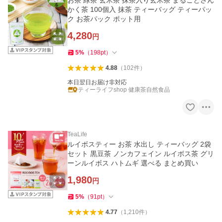
お茶 緑茶 玄米茶 抹茶入り玄米茶 まるごとさん
かく茶 100個入 抹茶 ティーバッグ ティーパッ
ク お茶パック ポット用
4,280
円
5
%
（
198
pt
）
4.88
（
102
件
）
本日翌日お届け非対応
ティーライフshop 健康茶自然食品
TeaLife
ルイボスティー お茶 水出し ティーバッグ 2袋
セット 黒豆茶 ノンカフェイン ルイボス茶 グリ
ーンルイボス ハトムギ 選べる まとめ買い
1,980
円
5
%
（
91
pt
）
4.77
（
1,210
件
）