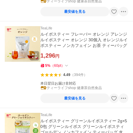
ティーライフshop 健康茶自然食品
最安値を見る
TeaLife
ルイボスティー フレーバー オレンジ アレンジ
ルイボスティー オレンジ 30個入 オレンジルイ
ボスティー ノンカフェイン お茶 ティーバッグ
1,296
円
5
%
（
60
pt
）
4.49
（
394
件
）
本日翌日お届け非対応
ティーライフshop 健康茶自然食品
最安値を見る
TeaLife
ルイボスティー グリーンルイボスティー 2g×5
0包 グリーンルイボス グリーンルイボスティ
ゴールデン ノンカフェイン ティーバッグ 水出