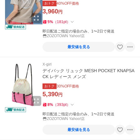
おトク
40
%OFF価格
3,960
円
5
%
（
181
pt
）
即日配送ご指定の場合のみ、1〜2日で発送
ZOZOTOWN Yahoo!店
最安値を見る
X-girl
デイバック リュック MESH POCKET KNAPSA
CK レディース メンズ
おトク
30
%OFF価格
5,390
円
8
%
（
393
pt
）
即日配送ご指定の場合のみ、1〜2日で発送
ZOZOTOWN Yahoo!店
最安値を見る