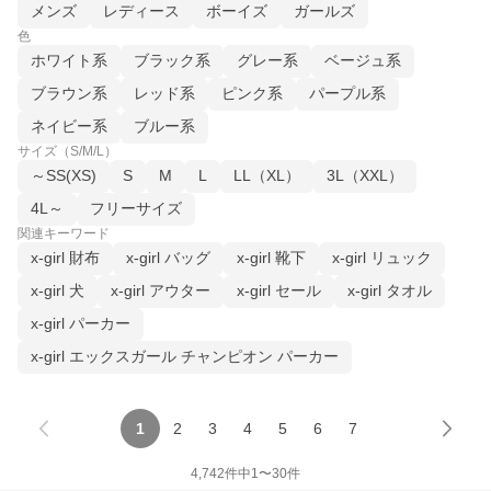
メンズ
レディース
ボーイズ
ガールズ
色
ホワイト系
ブラック系
グレー系
ベージュ系
ブラウン系
レッド系
ピンク系
パープル系
ネイビー系
ブルー系
サイズ（S/M/L）
～SS(XS)
S
M
L
LL（XL）
3L（XXL）
4L～
フリーサイズ
関連キーワード
x-girl 財布
x-girl バッグ
x-girl 靴下
x-girl リュック
x-girl 犬
x-girl アウター
x-girl セール
x-girl タオル
x-girl パーカー
x-girl エックスガール チャンピオン パーカー
1
2
3
4
5
6
7
4,742
件中
1
〜
30
件