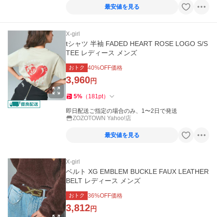
最安値を見る
X-girl
tシャツ 半袖 FADED HEART ROSE LOGO S/S
TEE レディース メンズ
おトク
40
%OFF価格
3,960
円
5
%
（
181
pt
）
即日配送ご指定の場合のみ、1〜2日で発送
ZOZOTOWN Yahoo!店
最安値を見る
X-girl
ベルト XG EMBLEM BUCKLE FAUX LEATHER
BELT レディース メンズ
おトク
36
%OFF価格
3,812
円