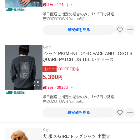
5
%
（
174
pt
）
即日配送ご指定の場合のみ、1〜2日で発送
ZOZOTOWN Yahoo!店
最安値を見る
X-girl
tシャツ PIGMENT DYED FACE AND LOGO S
QUARE PATCH L/S TEE レディース
おトク
30
%OFF価格
5,390
円
8
%
（
393
pt
）
即日配送ご指定の場合のみ、1〜2日で発送
ZOZOTOWN Yahoo!店
最安値を見る
X-girl
犬 服 X-GIRL/ドッグシャツ 小型犬