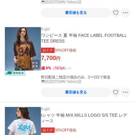
ZOZOTOWN Yahoo!店
最安値を見る
X-girl
ワンピース 夏 半袖 FACE LABEL FOOTBALL
TEE DRESS
おトク
30
%OFF価格
7,700
円
8
%
（
563
pt
）
即日配送ご指定の場合のみ、1〜2日で発送
ZOZOTOWN Yahoo!店
最安値を見る
X-girl
tシャツ 半袖 MIX MILLS LOGO S/S TEE レデ
ィース
おトク
30
%OFF価格