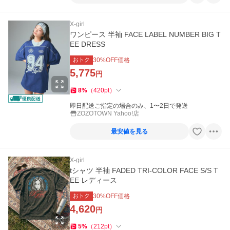
X-girl
ワンピース 半袖 FACE LABEL NUMBER BIG T
EE DRESS
おトク
30
%OFF価格
5,775
円
8
%
（
420
pt
）
即日配送ご指定の場合のみ、1〜2日で発送
ZOZOTOWN Yahoo!店
最安値を見る
X-girl
tシャツ 半袖 FADED TRI-COLOR FACE S/S T
EE レディース
おトク
30
%OFF価格
4,620
円
5
%
（
212
pt
）