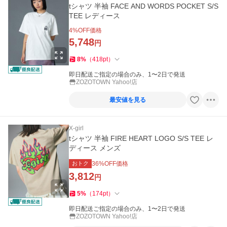
tシャツ 半袖 FACE AND WORDS POCKET S/S
TEE レディース
4
%OFF価格
5,748
円
8
%
（
418
pt
）
即日配送ご指定の場合のみ、1〜2日で発送
ZOZOTOWN Yahoo!店
最安値を見る
X-girl
tシャツ 半袖 FIRE HEART LOGO S/S TEE レ
ディース メンズ
おトク
36
%OFF価格
3,812
円
5
%
（
174
pt
）
即日配送ご指定の場合のみ、1〜2日で発送
ZOZOTOWN Yahoo!店