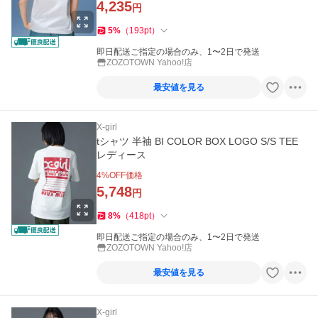
4,235
円
5
%
（
193
pt
）
即日配送ご指定の場合のみ、1〜2日で発送
ZOZOTOWN Yahoo!店
最安値を見る
X-girl
tシャツ 半袖 BI COLOR BOX LOGO S/S TEE
レディース
4
%OFF価格
5,748
円
8
%
（
418
pt
）
即日配送ご指定の場合のみ、1〜2日で発送
ZOZOTOWN Yahoo!店
最安値を見る
X-girl