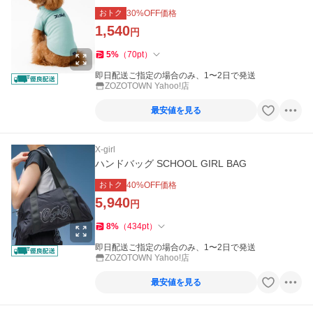
おトク
30
%OFF価格
1,540
円
5
%
（
70
pt
）
即日配送ご指定の場合のみ、1〜2日で発送
ZOZOTOWN Yahoo!店
最安値を見る
X-girl
ハンドバッグ SCHOOL GIRL BAG
おトク
40
%OFF価格
5,940
円
8
%
（
434
pt
）
即日配送ご指定の場合のみ、1〜2日で発送
ZOZOTOWN Yahoo!店
最安値を見る