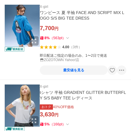
X-girl
ワンピース 夏 半袖 FACE AND SCRIPT MIX L
OGO S/S BIG TEE DRESS
7,700
円
8
%
（
563
pt
）
4.00
（
3
件
）
即日配送ご指定の場合のみ、1〜2日で発送
ZOZOTOWN Yahoo!店
最安値を見る
X-girl
tシャツ 半袖 GRADIENT GLITTER BUTTERFL
Y S/S BABY TEE レディース
おトク
40
%OFF価格
3,630
円
5
%
（
166
pt
）