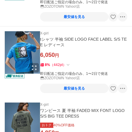
即日配送ご指定の場合のみ、1〜2日で発送
ZOZOTOWN Yahoo!店
最安値を見る
X-girl
tシャツ 半袖 SIDE LOGO FACE LABEL S/S TE
E レディース
6,050
円
8
%
（
442
pt
）
即日配送ご指定の場合のみ、1〜2日で発送
ZOZOTOWN Yahoo!店
最安値を見る
X-girl
ワンピース 夏 半袖 FADED MIX FONT LOGO
S/S BIG TEE DRESS
おトク
40
%OFF価格