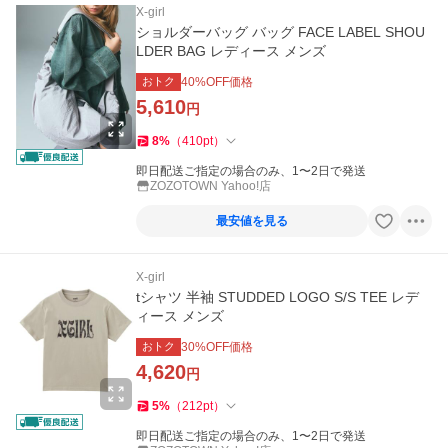
X-girl
ショルダーバッグ バッグ FACE LABEL SHOU
LDER BAG レディース メンズ
おトク
40
%OFF価格
5,610
円
8
%
（
410
pt
）
即日配送ご指定の場合のみ、1〜2日で発送
ZOZOTOWN Yahoo!店
最安値を見る
X-girl
tシャツ 半袖 STUDDED LOGO S/S TEE レデ
ィース メンズ
おトク
30
%OFF価格
4,620
円
5
%
（
212
pt
）
即日配送ご指定の場合のみ、1〜2日で発送