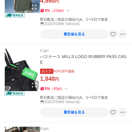
4,950
円
5
%
（
226
pt
）
即日配送ご指定の場合のみ、1〜2日で発送
ZOZOTOWN Yahoo!店
最安値を見る
X-girl
パスケース MILLS LOGO RUBBER PASS CAS
E
おトク
40
%OFF価格
1,848
円
5
%
（
83
pt
）
即日配送ご指定の場合のみ、1〜2日で発送
ZOZOTOWN Yahoo!店
最安値を見る
X-girl