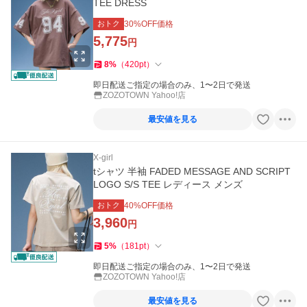
TEE DRESS
おトク
30
%OFF価格
5,775
円
8
%
（
420
pt
）
即日配送ご指定の場合のみ、1〜2日で発送
ZOZOTOWN Yahoo!店
最安値を見る
X-girl
tシャツ 半袖 FADED MESSAGE AND SCRIPT
LOGO S/S TEE レディース メンズ
おトク
40
%OFF価格
3,960
円
5
%
（
181
pt
）
即日配送ご指定の場合のみ、1〜2日で発送
ZOZOTOWN Yahoo!店
最安値を見る