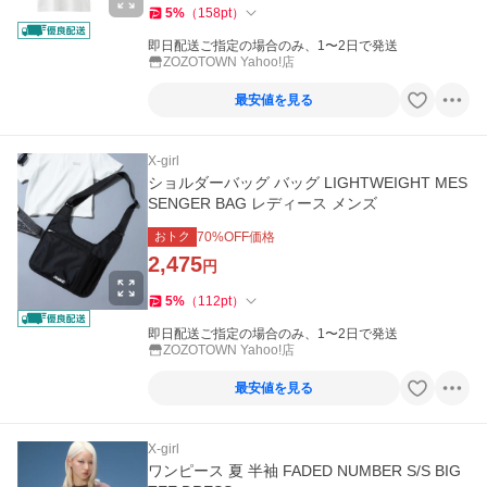
5
%
（
158
pt
）
即日配送ご指定の場合のみ、1〜2日で発送
ZOZOTOWN Yahoo!店
最安値を見る
X-girl
ショルダーバッグ バッグ LIGHTWEIGHT MES
SENGER BAG レディース メンズ
おトク
70
%OFF価格
2,475
円
5
%
（
112
pt
）
即日配送ご指定の場合のみ、1〜2日で発送
ZOZOTOWN Yahoo!店
最安値を見る
X-girl
ワンピース 夏 半袖 FADED NUMBER S/S BIG