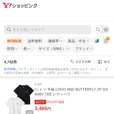
1
送料無料
価格帯
新品・中古
性別
色
サイズ（S/M/L）
ブランド
4,742
件
おすすめ順
表示
表示情報について
｜ポイントは原則税抜価格を基準に付与されます｜ポイント・支
払額等の正確な情報（付与条件・上限等）はカートをご確認ください
X-girl
tシャツ 半袖 LOGO AND BUTTERFLY 2P S/S
BABY TEE レディース
おトク
55
%OFF価格
3,465
円