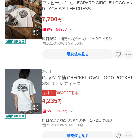
ワンピース 半袖 LEOPARD CIRCLE LOGO AN
D FACE S/S TEE DRESS
7,700
円
8
%
（
563
pt
）
即日配送ご指定の場合のみ、1〜2日で発送
ZOZOTOWN Yahoo!店
最安値を見る
X-girl
tシャツ 半袖 CHECKER OVAL LOGO POCKET
S/S TEE レディース
おトク
30
%OFF価格
4,235
円
5
%
（
193
pt
）
即日配送ご指定の場合のみ、1〜2日で発送
ZOZOTOWN Yahoo!店
最安値を見る