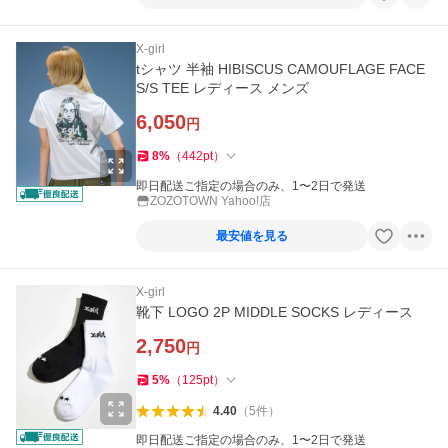
X-girl
tシャツ 半袖 HIBISCUS CAMOUFLAGE FACE
S/S TEE レディース メンズ
6,050
円
8
%
（
442
pt
）
即日配送ご指定の場合のみ、1〜2日で発送
ZOZOTOWN Yahoo!店
最安値を見る
X-girl
靴下 LOGO 2P MIDDLE SOCKS レディース
2,750
円
5
%
（
125
pt
）
4.40
（
5
件
）
即日配送ご指定の場合のみ、1〜2日で発送