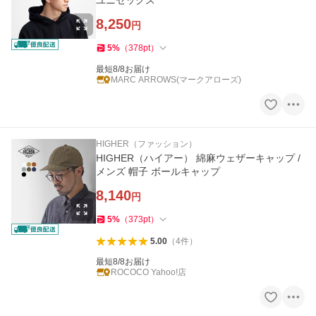
ユニセックス
8,250
円
5
%
（
378
pt
）
最短8/8お届け
MARC ARROWS(マークアローズ)
HIGHER（ファッション）
HIGHER（ハイアー） 綿麻ウェザーキャップ /
メンズ 帽子 ボールキャップ
8,140
円
5
%
（
373
pt
）
5.00
（
4
件
）
最短8/8お届け
ROCOCO Yahoo!店