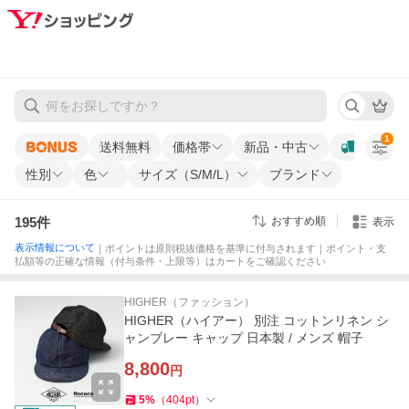
1
送料無料
価格帯
新品・中古
性別
色
サイズ（S/M/L）
ブランド
195
件
おすすめ順
表示
表示情報について
｜ポイントは原則税抜価格を基準に付与されます｜ポイント・支
払額等の正確な情報（付与条件・上限等）はカートをご確認ください
HIGHER（ファッション）
HIGHER（ハイアー） 別注 コットンリネン シ
ャンブレー キャップ 日本製 / メンズ 帽子
8,800
円
5
%
（
404
pt
）