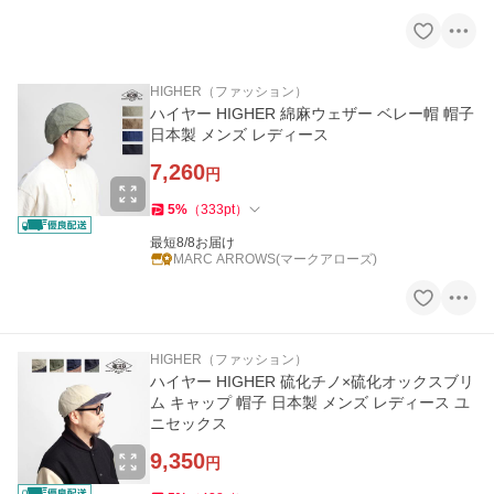
HIGHER（ファッション）
ハイヤー HIGHER 綿麻ウェザー ベレー帽 帽子
日本製 メンズ レディース
7,260
円
5
%
（
333
pt
）
最短8/8お届け
MARC ARROWS(マークアローズ)
HIGHER（ファッション）
ハイヤー HIGHER 硫化チノ×硫化オックスブリ
ム キャップ 帽子 日本製 メンズ レディース ユ
ニセックス
9,350
円