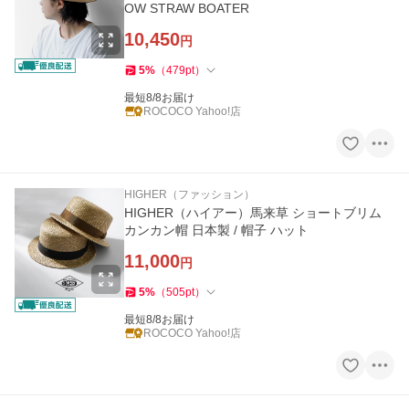
OW STRAW BOATER
10,450
円
5
%
（
479
pt
）
最短8/8お届け
ROCOCO Yahoo!店
HIGHER（ファッション）
HIGHER（ハイアー）馬来草 ショートブリム
カンカン帽 日本製 / 帽子 ハット
11,000
円
5
%
（
505
pt
）
最短8/8お届け
ROCOCO Yahoo!店