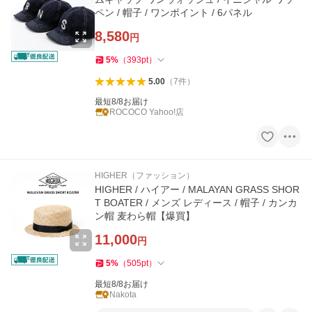
ペン / 帽子 / ワンポイント / 6パネル
8,580
円
5
%
（
393
pt
）
5.00
（
7
件
）
最短8/8お届け
ROCOCO Yahoo!店
HIGHER（ファッション）
HIGHER / ハイアー / MALAYAN GRASS SHOR
T BOATER / メンズ レディース / 帽子 / カンカ
ン帽 麦わら帽【爆買】
11,000
円
5
%
（
505
pt
）
最短8/8お届け
Nakota