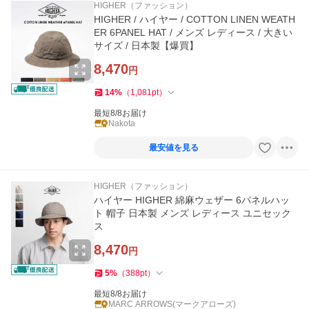
HIGHER（ファッション）
HIGHER / ハイヤー / COTTON LINEN WEATH
ER 6PANEL HAT / メンズ レディース / 大きい
サイズ / 日本製【爆買】
8,470
円
14
%
（
1,081
pt
）
最短8/8お届け
Nakota
最安値を見る
HIGHER（ファッション）
ハイヤー HIGHER 綿麻ウェザー 6パネルハッ
ト 帽子 日本製 メンズ レディース ユニセック
ス
8,470
円
5
%
（
388
pt
）
最短8/8お届け
MARC ARROWS(マークアローズ)