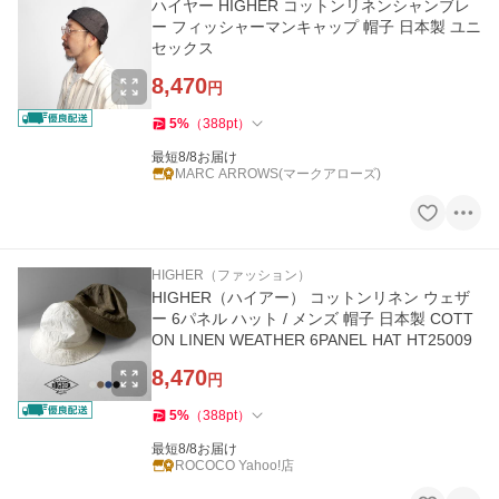
ハイヤー HIGHER コットンリネンシャンブレ
ー フィッシャーマンキャップ 帽子 日本製 ユニ
セックス
8,470
円
5
%
（
388
pt
）
最短8/8お届け
MARC ARROWS(マークアローズ)
HIGHER（ファッション）
HIGHER（ハイアー） コットンリネン ウェザ
ー 6パネル ハット / メンズ 帽子 日本製 COTT
ON LINEN WEATHER 6PANEL HAT HT25009
8,470
円
5
%
（
388
pt
）
最短8/8お届け
ROCOCO Yahoo!店