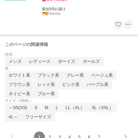
最短8/8お届け
Nakota
このページの関連情報
性別
メンズ
レディース
ボーイズ
ガールズ
色
ホワイト系
ブラック系
グレー系
ベージュ系
ブラウン系
レッド系
ピンク系
パープル系
ネイビー系
ブルー系
サイズ（S/M/L）
～SS(XS)
S
M
L
LL（XL）
3L（XXL）
4L～
フリーサイズ
1
2
3
4
5
6
7