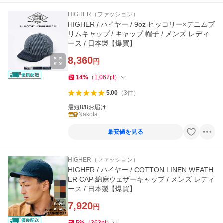
HIGHER（ファッション）
HIGHER / ハイヤー / 9oz ヒッコリー×デニムブ
リムキャップ / キャップ 帽子 / メンズ レディ
ース / 日本製【爆買】
8,360
円
14
%
（
1,067
pt
）
5.00
（
3
件
）
最短8/8お届け
Nakota
最安値を見る
HIGHER（ファッション）
HIGHER / ハイヤー / COTTON LINEN WEATH
ER CAP 綿麻ウェザーキャップ / メンズ レディ
ース / 日本製【爆買】
7,920
円
5
%
（
363
pt
）