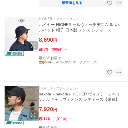
最安値を見る
HIGHER（ファッション）
ハイヤー HIGHER セルヴィッチデニム 6パネ
ルハット 帽子 日本製 メンズ レディース
8,690
円
5
%
（
398
pt
）
最短8/8お届け
MARC ARROWS(マークアローズ)
HIGHER（ファッション）
nakota × nakota / HIGHER ヴィンテージヘリ
ンボンキャップ / メンズ レディース【爆買】
7,920
円
14
%
（
1,011
pt
）
最短8/8お届け