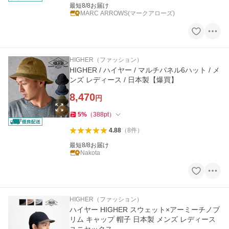
最短8/8お届け
MARC ARROWS(マークアローズ)
HIGHER（ファッション）
HIGHER / ハイヤー / マルチパネル6ハット / メ
ンズ レディース / 日本製【爆買】
8,470
円
5
%
（
388
pt
）
4.88
（
8
件
）
最短8/8お届け
Nakota
HIGHER（ファッション）
ハイヤー HIGHER スウェット×アーミーチノブ
リム キャップ 帽子 日本製 メンズ レディース