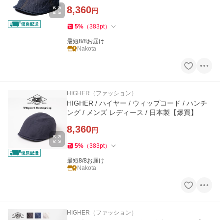
8,360
円
5
%
（
383
pt
）
最短8/8お届け
Nakota
HIGHER（ファッション）
HIGHER / ハイヤー / ウィップコード / ハンチ
ング / メンズ レディース / 日本製【爆買】
8,360
円
5
%
（
383
pt
）
最短8/8お届け
Nakota
HIGHER（ファッション）