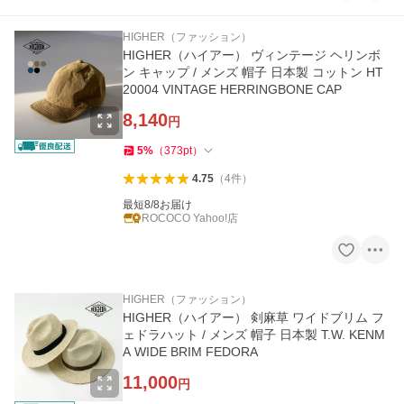
HIGHER（ファッション）
HIGHER（ハイアー） ヴィンテージ ヘリンボ
ン キャップ / メンズ 帽子 日本製 コットン HT
20004 VINTAGE HERRINGBONE CAP
8,140
円
5
%
（
373
pt
）
4.75
（
4
件
）
最短8/8お届け
ROCOCO Yahoo!店
HIGHER（ファッション）
HIGHER（ハイアー） 剣麻草 ワイドブリム フ
ェドラハット / メンズ 帽子 日本製 T.W. KENM
A WIDE BRIM FEDORA
11,000
円