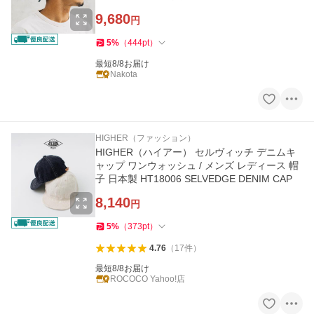
9,680
円
5
%
（
444
pt
）
最短8/8お届け
Nakota
HIGHER（ファッション）
HIGHER（ハイアー） セルヴィッチ デニムキ
ャップ ワンウォッシュ / メンズ レディース 帽
子 日本製 HT18006 SELVEDGE DENIM CAP
8,140
円
5
%
（
373
pt
）
4.76
（
17
件
）
最短8/8お届け
ROCOCO Yahoo!店