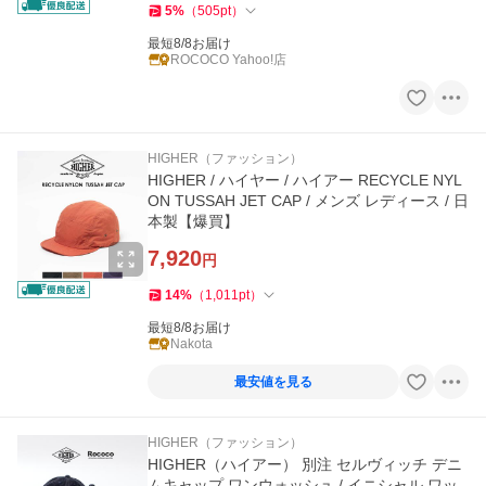
5
%
（
505
pt
）
最短8/8お届け
ROCOCO Yahoo!店
HIGHER（ファッション）
HIGHER / ハイヤー / ハイアー RECYCLE NYL
ON TUSSAH JET CAP / メンズ レディース / 日
本製【爆買】
7,920
円
14
%
（
1,011
pt
）
最短8/8お届け
Nakota
最安値を見る
HIGHER（ファッション）
HIGHER（ハイアー） 別注 セルヴィッチ デニ
ムキャップ ワンウォッシュ / イニシャル ワッ