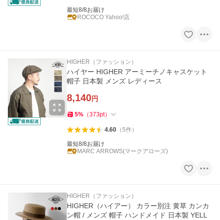
最短8/8お届け
ROCOCO Yahoo!店
HIGHER（ファッション）
ハイヤー HIGHER アーミーチノキャスケット
帽子 日本製 メンズ レディース
8,140
円
5
%
（
373
pt
）
4.60
（
5
件
）
最短8/8お届け
MARC ARROWS(マークアローズ)
HIGHER（ファッション）
HIGHER（ハイアー） カラー別注 黄草 カンカ
ン帽 / メンズ 帽子 ハンドメイド 日本製 YELL