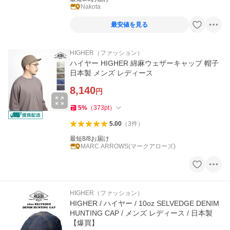
Nakota
最安値を見る
HIGHER（ファッション）
ハイヤー HIGHER 綿麻ウェザーキャップ 帽子
日本製 メンズ レディース
8,140
円
5
%
（
373
pt
）
5.00
（
3
件
）
最短8/8お届け
MARC ARROWS(マークアローズ)
HIGHER（ファッション）
HIGHER / ハイヤー / 10oz SELVEDGE DENIM
HUNTING CAP / メンズ レディース / 日本製
【爆買】