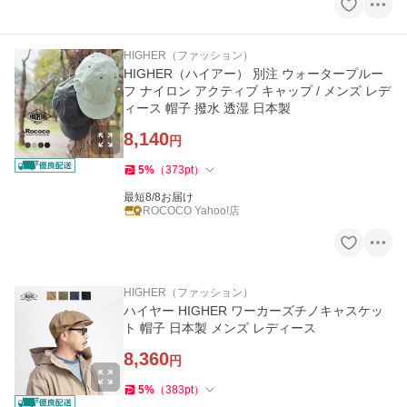
HIGHER（ファッション）
HIGHER（ハイアー） 別注 ウォータープルー
フ ナイロン アクティブ キャップ / メンズ レデ
ィース 帽子 撥水 透湿 日本製
8,140
円
5
%
（
373
pt
）
最短8/8お届け
ROCOCO Yahoo!店
HIGHER（ファッション）
ハイヤー HIGHER ワーカーズチノキャスケッ
ト 帽子 日本製 メンズ レディース
8,360
円
5
%
（
383
pt
）