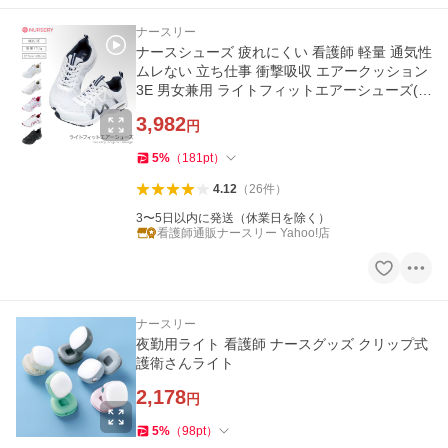
ナースリー
ナースシューズ 疲れにくい 看護師 軽量 通気性
ムレない 立ち仕事 衝撃吸収 エアークッション
3E 男女兼用 ライトフィットエアーシューズ(メ
ッシュ)
3,982
円
5
%
（
181
pt
）
4.12
（
26
件
）
3〜5日以内に発送（休業日を除く）
看護師通販ナースリー Yahoo!店
ナースリー
夜勤用ライト 看護師 ナースグッズ クリップ式
護衛さんライト
2,178
円
5
%
（
98
pt
）