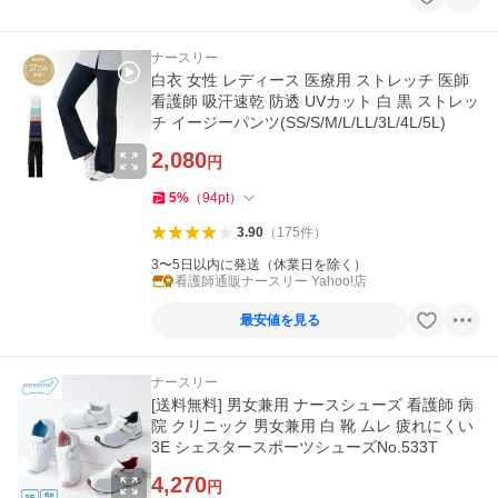
ナースリー
白衣 女性 レディース 医療用 ストレッチ 医師
看護師 吸汗速乾 防透 UVカット 白 黒 ストレッ
チ イージーパンツ(SS/S/M/L/LL/3L/4L/5L)
2,080
円
5
%
（
94
pt
）
3.90
（
175
件
）
3〜5日以内に発送（休業日を除く）
看護師通販ナースリー Yahoo!店
最安値を見る
ナースリー
[送料無料] 男女兼用 ナースシューズ 看護師 病
院 クリニック 男女兼用 白 靴 ムレ 疲れにくい
3E シェスタースポーツシューズNo.533T
4,270
円