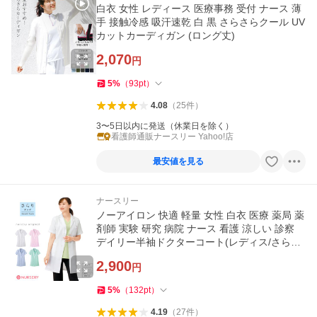
白衣 女性 レディース 医療事務 受付 ナース 薄
手 接触冷感 吸汗速乾 白 黒 さらさらクール UV
カットカーディガン (ロング丈)
2,070
円
5
%
（
93
pt
）
4.08
（
25
件
）
3〜5日以内に発送（休業日を除く）
看護師通販ナースリー Yahoo!店
最安値を見る
ナースリー
ノーアイロン 快適 軽量 女性 白衣 医療 薬局 薬
剤師 実験 研究 病院 ナース 看護 涼しい 診察
デイリー半袖ドクターコート(レディス/さらり
タッチ)
2,900
円
5
%
（
132
pt
）
4.19
（
27
件
）