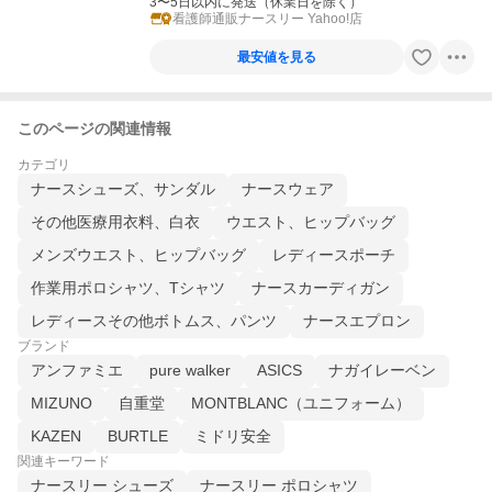
3〜5日以内に発送（休業日を除く）
看護師通販ナースリー Yahoo!店
最安値を見る
このページの関連情報
カテゴリ
ナースシューズ、サンダル
ナースウェア
その他医療用衣料、白衣
ウエスト、ヒップバッグ
メンズウエスト、ヒップバッグ
レディースポーチ
作業用ポロシャツ、Tシャツ
ナースカーディガン
レディースその他ボトムス、パンツ
ナースエプロン
ブランド
アンファミエ
pure walker
ASICS
ナガイレーベン
MIZUNO
自重堂
MONTBLANC（ユニフォーム）
KAZEN
BURTLE
ミドリ安全
関連キーワード
ナースリー シューズ
ナースリー ポロシャツ