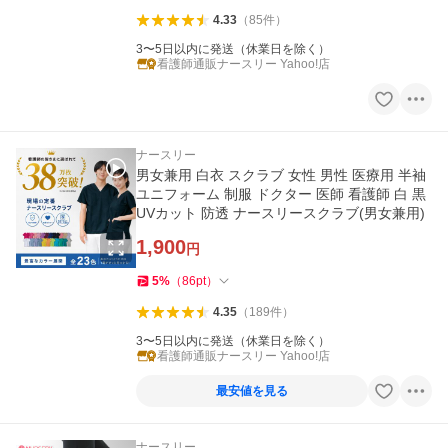
4.33
（
85
件
）
3〜5日以内に発送（休業日を除く）
看護師通販ナースリー Yahoo!店
ナースリー
男女兼用 白衣 スクラブ 女性 男性 医療用 半袖
ユニフォーム 制服 ドクター 医師 看護師 白 黒
UVカット 防透 ナースリースクラブ(男女兼用)
1,900
円
5
%
（
86
pt
）
4.35
（
189
件
）
3〜5日以内に発送（休業日を除く）
看護師通販ナースリー Yahoo!店
最安値を見る
ナースリー