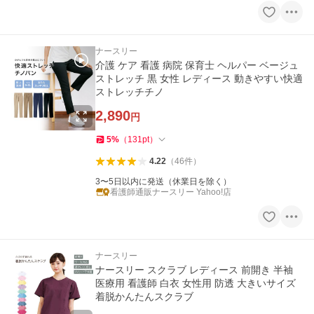
ナースリー
介護 ケア 看護 病院 保育士 ヘルパー ベージュ
ストレッチ 黒 女性 レディース 動きやすい快適
ストレッチチノ
2,890
円
5
%
（
131
pt
）
4.22
（
46
件
）
3〜5日以内に発送（休業日を除く）
看護師通販ナースリー Yahoo!店
ナースリー
ナースリー スクラブ レディース 前開き 半袖
医療用 看護師 白衣 女性用 防透 大きいサイズ
着脱かんたんスクラブ