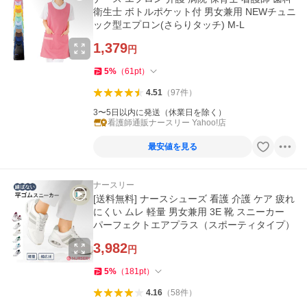
衛生士 ボトルポケット付 男女兼用 NEWチュニ
ック型エプロン(さらりタッチ) M-L
1,379
円
5
%
（
61
pt
）
4.51
（
97
件
）
3〜5日以内に発送（休業日を除く）
看護師通販ナースリー Yahoo!店
最安値を見る
ナースリー
[送料無料] ナースシューズ 看護 介護 ケア 疲れ
にくい ムレ 軽量 男女兼用 3E 靴 スニーカー
パーフェクトエアプラス（スポーティタイプ）
3,982
円
5
%
（
181
pt
）
4.16
（
58
件
）