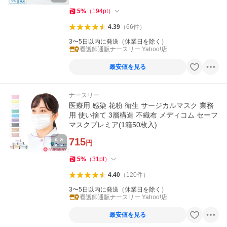
5
%
（
194
pt
）
4.39
（
66
件
）
3〜5日以内に発送（休業日を除く）
看護師通販ナースリー Yahoo!店
最安値を見る
ナースリー
医療用 感染 花粉 衛生 サージカルマスク 業務
用 使い捨て 3層構造 不織布 メディコム セーフ
マスクプレミア(1箱50枚入)
715
円
5
%
（
31
pt
）
4.40
（
120
件
）
3〜5日以内に発送（休業日を除く）
看護師通販ナースリー Yahoo!店
最安値を見る