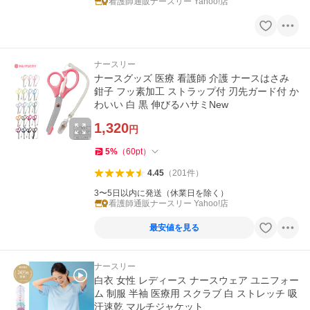
看護師通販ナースリー Yahoo!店
ナースリー
ナースグッズ 医療 看護師 介護 ナースはさみ
鉗子 フッ素加工 ストラップ付 刃先ガード付 か
わいい 白 黒 伸びるハサミNew
1,320
円
5
%
（
60
pt
）
4.45
（
201
件
）
3〜5日以内に発送（休業日を除く）
看護師通販ナースリー Yahoo!店
最安値を見る
ナースリー
白衣 女性 レディース ナースウェア ユニフォー
ム 制服 半袖 医療用 スクラブ 白 ストレッチ 吸
汗速乾 マルチジャケット