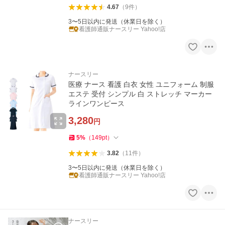
4.67
（
9
件
）
3〜5日以内に発送（休業日を除く）
看護師通販ナースリー Yahoo!店
ナースリー
医療 ナース 看護 白衣 女性 ユニフォーム 制服
エステ 受付 シンプル 白 ストレッチ マーカー
ラインワンピース
3,280
円
5
%
（
149
pt
）
3.82
（
11
件
）
3〜5日以内に発送（休業日を除く）
看護師通販ナースリー Yahoo!店
ナースリー