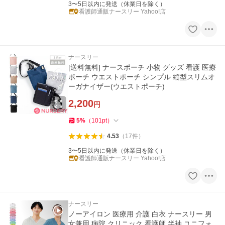
3〜5日以内に発送（休業日を除く）
看護師通販ナースリー Yahoo!店
ナースリー
[送料無料] ナースポーチ 小物 グッズ 看護 医療
ポーチ ウエストポーチ シンプル 縦型スリムオ
ーガナイザー(ウエストポーチ)
2,200
円
5
%
（
101
pt
）
4.53
（
17
件
）
3〜5日以内に発送（休業日を除く）
看護師通販ナースリー Yahoo!店
ナースリー
ノーアイロン 医療用 介護 白衣 ナースリー 男
女兼用 病院 クリニック 看護師 半袖 ユニフォ