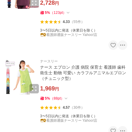
2,728
円
5
%
（
123
pt
）
4.33
（
55
件
）
3〜5日以内に発送（休業日を除く）
看護師通販ナースリー Yahoo!店
ナースリー
ナース エプロン 介護 病院 保育士 看護師 歯科
衛生士 動物 可愛い カラフルアニマルエプロン
（チュニック型）
1,969
円
5
%
（
88
pt
）
4.57
（
30
件
）
3〜5日以内に発送（休業日を除く）
看護師通販ナースリー Yahoo!店