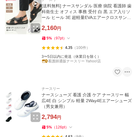
[送料無料] ナースサンダル 医療 病院 看護師 歯
科衛生士 オフィス 事務 受付 白 黒 エア入りソ
ール ヒール 3E 超軽量EVAエアークロスサンダ
ル
2,160
円
5
%
（
97
pt
）
4.35
（
100
件
）
3〜5日以内に発送（休業日を除く）
看護師通販ナースリー Yahoo!店
ナースリー
ナースシューズ 看護 介護 ケア ナースリー 幅
広4E 白 シンプル 軽量 2Way4Eエアーシューズ
（男女兼用）
2,794
円
5
%
（
126
pt
）
4.63
（
8
件
）