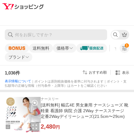
1
送料無料
価格帯
すべての条
ブランド
1,036
件
おすすめ順
表示
表示情報について
｜ポイントは原則税抜価格を基準に付与されます｜ポイント・支
払額等の正確な情報（付与条件・上限等）はカートをご確認ください
ナースリー
[送料無料] 幅広4E 男女兼用 ナースシューズ 靴
軽量 看護師 病院 介護 2Way ナースステージ
定番2Wayデイリーシューズ(21.5cm〜29cm)
2,480
円