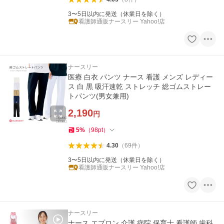
3〜5日以内に発送（休業日を除く）
看護師通販ナースリー Yahoo!店
ナースリー
医療 白衣 パンツ ナース 看護 メンズ レディー
ス 白 黒 吸汗速乾 ストレッチ 総ゴムストレー
トパンツ(男女兼用)
2,190
円
5
%
（
98
pt
）
4.30
（
69
件
）
3〜5日以内に発送（休業日を除く）
看護師通販ナースリー Yahoo!店
ナースリー
ナース エプロン 介護 病院 保育士 看護師 歯科