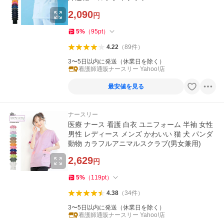
2,090
円
5
%
（
95
pt
）
4.22
（
89
件
）
3〜5日以内に発送（休業日を除く）
看護師通販ナースリー Yahoo!店
最安値を見る
ナースリー
医療 ナース 看護 白衣 ユニフォーム 半袖 女性
男性 レディース メンズ かわいい 猫 犬 パンダ
動物 カラフルアニマルスクラブ(男女兼用)
2,629
円
5
%
（
119
pt
）
4.38
（
34
件
）
3〜5日以内に発送（休業日を除く）
看護師通販ナースリー Yahoo!店