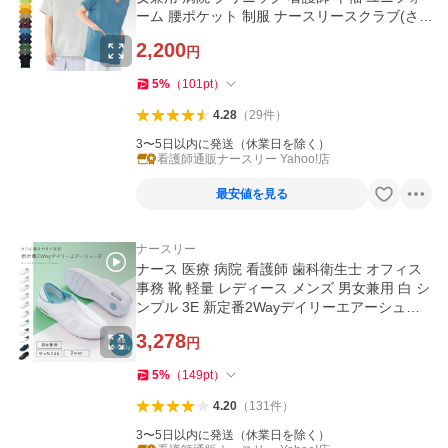
ーム 腰ポケット 制服 ナースリースクラブ(さ
らりタッチ)
2,200
円
5
%
（
101
pt
）
4.28
（
29
件
）
3〜5日以内に発送（休業日を除く）
看護師通販ナースリー Yahoo!店
最安値を見る
ナースリー
ナース 医療 病院 看護師 歯科衛生士 オフィス
事務 靴 軽量 レディース メンズ 男女兼用 白 シ
ンプル 3E 新定番2Wayデイリーエアーシュー
ズ
3,278
円
5
%
（
149
pt
）
4.20
（
131
件
）
3〜5日以内に発送（休業日を除く）