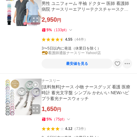
男性 ユニフォーム 半袖 ドクター 医師 看護師
病院 ナースリーエアリーテクスチャースクラ
ブ
2,950
円
5
%
（
133
pt
）
4.55
（
44
件
）
3〜5日以内に発送（休業日を除く）
看護師通販ナースリー Yahoo!店
最安値を見る
ナースリー
[送料無料]ナース 小物 ナースグッズ 看護 医療
時計 蓄光文字盤 シンプル かわいい NEWハピ
プラ蓄光ナースウォッチ
1,650
円
5
%
（
75
pt
）
4.12
（
73
件
）