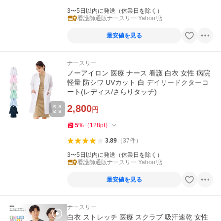
3〜5日以内に発送（休業日を除く）
看護師通販ナースリー Yahoo!店
最安値を見る
ナースリー
ノーアイロン 医療 ナース 看護 白衣 女性 病院
軽量 防シワ UVカット 白 デイリードクターコ
ート(レディス/さらりタッチ)
2,800
円
5
%
（
128
pt
）
3.89
（
37
件
）
3〜5日以内に発送（休業日を除く）
看護師通販ナースリー Yahoo!店
最安値を見る
ナースリー
白衣 ストレッチ 医療 スクラブ 吸汗速乾 女性