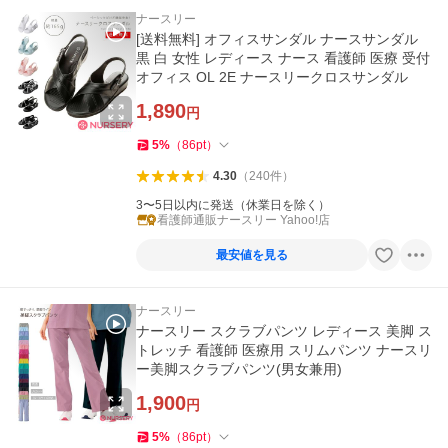
ナースリー
[送料無料] オフィスサンダル ナースサンダル
黒 白 女性 レディース ナース 看護師 医療 受付
オフィス OL 2E ナースリークロスサンダル
1,890
円
5
%
（
86
pt
）
4.30
（
240
件
）
3〜5日以内に発送（休業日を除く）
看護師通販ナースリー Yahoo!店
最安値を見る
ナースリー
ナースリー スクラブパンツ レディース 美脚 ス
トレッチ 看護師 医療用 スリムパンツ ナースリ
ー美脚スクラブパンツ(男女兼用)
1,900
円
5
%
（
86
pt
）