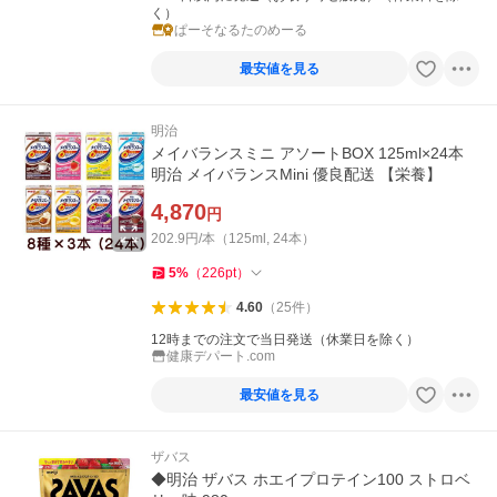
く）
ぱーそなるたのめーる
最安値を見る
明治
メイバランスミニ アソートBOX 125ml×24本
明治 メイバランスMini 優良配送 【栄養】
4,870
円
202.9円/本（125ml, 24本）
5
%
（
226
pt
）
4.60
（
25
件
）
12時までの注文で当日発送（休業日を除く）
健康デパート.com
最安値を見る
ザバス
◆明治 ザバス ホエイプロテイン100 ストロベ