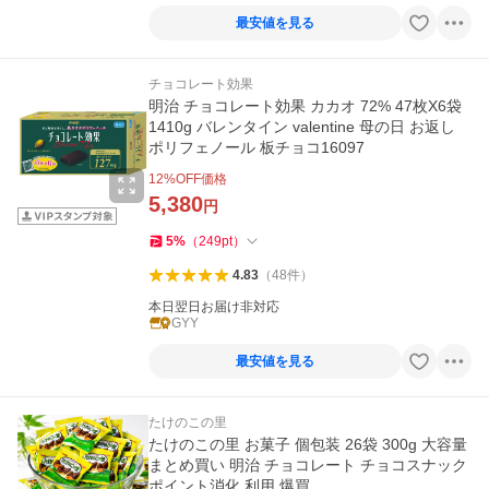
最安値を見る
チョコレート効果
明治 チョコレート効果 カカオ 72% 47枚X6袋
1410g バレンタイン valentine 母の日 お返し
ポリフェノール 板チョコ16097
12
%OFF価格
5,380
円
5
%
（
249
pt
）
4.83
（
48
件
）
本日翌日お届け非対応
GYY
最安値を見る
たけのこの里
たけのこの里 お菓子 個包装 26袋 300g 大容量
まとめ買い 明治 チョコレート チョコスナック
ポイント消化 利用 爆買