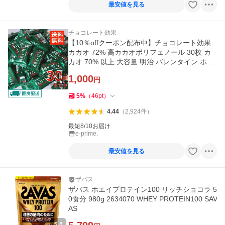
最安値を見る
チョコレート効果
【10％offクーポン配布中】チョコレート効果
カカオ 72% 高カカオポリフェノール 30枚 カ
カオ 70% 以上 大容量 明治 バレンタイン ホワ
イトデー
1,000
円
5
%
（
46
pt
）
4.44
（
2,924
件
）
最短8/10お届け
e-prime.
最安値を見る
ザバス
ザバス ホエイプロテイン100 リッチショコラ 5
0食分 980g 2634070 WHEY PROTEIN100 SAV
AS