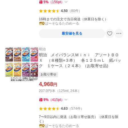
5
%
（
156
pt
）
4.50
（
80
件
）
16時までの注文で当日発送（休業日を除く）
ぱーそなるたのめーる
最安値を見る
明治
明治 メイバランスＭｉｎｉ アソートＢＯ
Ｘ （８種類×３本） 各１２５ｍＬ 紙パッ
ク １ケース（２４本）（お取寄せ品)
お取り寄せ
4,968
円
207.0円/本（125ml, 24本）
9
%
（
415
pt
）
4.63
（
574
件
）
7〜9日以内に発送（お取り寄せ販売）（休業日を除
く）
ぱーそなるたのめーる