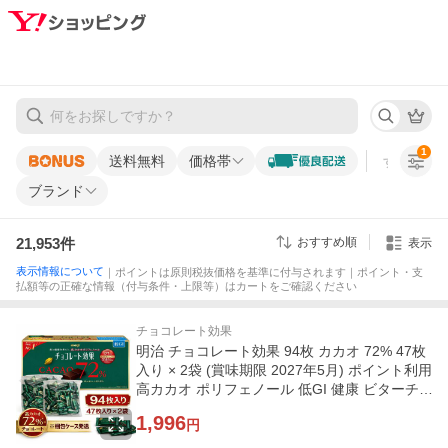
1
送料無料
価格帯
すべての条
ブランド
21,953
件
おすすめ順
表示
表示情報について
｜ポイントは原則税抜価格を基準に付与されます｜ポイント・支
払額等の正確な情報（付与条件・上限等）はカートをご確認ください
チョコレート効果
明治 チョコレート効果 94枚 カカオ 72% 47枚
入り × 2袋 (賞味期限 2027年5月) ポイント利用
高カカオ ポリフェノール 低GI 健康 ビターチ
ョコ コストコ
1,996
円