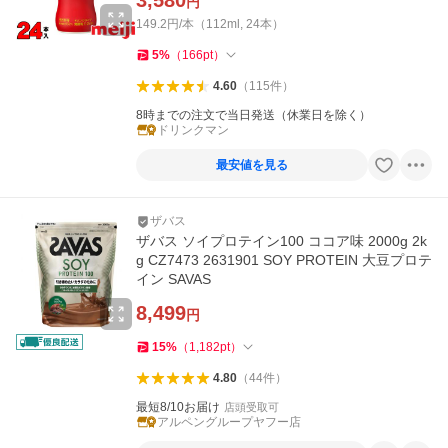
3,580
円
149.2円/本（112ml, 24本）
5
%
（
166
pt
）
4.60
（
115
件
）
8時までの注文で当日発送（休業日を除く）
ドリンクマン
最安値を見る
ザバス
ザバス ソイプロテイン100 ココア味 2000g 2k
g CZ7473 2631901 SOY PROTEIN 大豆プロテ
イン SAVAS
8,499
円
15
%
（
1,182
pt
）
4.80
（
44
件
）
最短8/10お届け
店頭受取可
アルペングループヤフー店