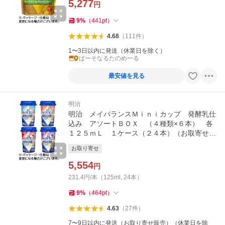
5,277
円
9
%
（
441
pt
）
4.68
（
111
件
）
1〜3日以内に発送（休業日を除く）
ぱーそなるたのめーる
最安値を見る
明治
明治 メイバランスＭｉｎｉカップ 発酵乳仕
込み アソートＢＯＸ （４種類×６本） 各
１２５ｍＬ １ケース（２４本）（お取寄せ
品)
お取り寄せ
5,554
円
231.4円/本（125ml, 24本）
9
%
（
464
pt
）
4.63
（
27
件
）
7〜9日以内に発送（お取り寄せ販売）（休業日を除