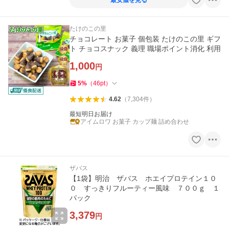
最安値を見る
たけのこの里
チョコレート お菓子 個包装 たけのこの里 ギフ
ト チョコスナック 義理 職場ポイント消化 利用
1,000
円
5
%
（
46
pt
）
4.62
（
7,304
件
）
最短明日お届け
アイムロワ お菓子 カップ麺 詰め合わせ
ザバス
【1袋】明治 ザバス ホエイプロテイン１０
０ すっきりフルーティー風味 ７００ｇ １
パック
3,379
円