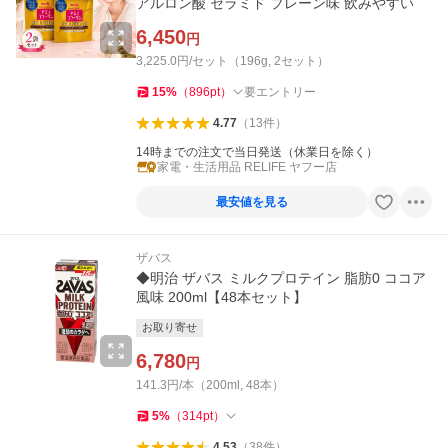
アルロン酸 セラミド プレーン味 飲みやすい
6,450
円
3,225.0円/セット（196g, 2セット）
15
%
（
896
pt
）
要エントリー
4.77
（
13
件
）
14時までの注文で当日発送（休業日を除く）
家電・生活用品 RELIFE ヤフー店
最安値を見る
ザバス
◆明治 ザバス ミルクプロテイン 脂肪0 ココア
風味 200ml【48本セット】
お取り寄せ
6,780
円
141.3円/本（200ml, 48本）
5
%
（
314
pt
）
4.53
（
38
件
）