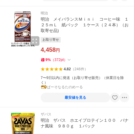
明治
明治 メイバランスＭｉｎｉ コーヒー味 １
２５ｍＬ 紙パック １ケース（２４本）（お
取寄せ品)
お取り寄せ
4,458
円
9
%
（
372
pt
）
4.82
（
246
件
）
7〜9日以内に発送（お取り寄せ販売）（休業日を除
く）
ぱーそなるたのめーる
最安値を見る
ザバス
明治 ザバス ホエイプロテイン１００ バナ
ナ風味 ９８０ｇ １パック