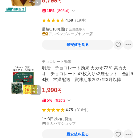
5,799
円
15
%
（
805
pt
）
4.68
（
19
件
）
最短8/10お届け
店頭受取可
アルペングループヤフー店
最安値を見る
チョコレート効果
明治 チョコレート効果 カカオ72％ 高カカ
オ チョコレート 47枚入り×2袋セット 合計9
4枚 常温配送 賞味期限2027年3月以降
1,990
円
5
%
（
91
pt
）
4.75
（
316
件
）
1〜3日以内に発送
タカハマショップ
最安値を見る