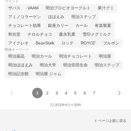
ブランド
ザバス
VAAM
明治プロビオヨーグルト
果汁グミ
アミノコラーゲン
ほほえみ
明治ステップ
チョコレート効果
銀座カリー
カール
有楽製菓
和光堂
チロルチョコ
森永乳業
雪印メグミルク
アイクレオ
BeanStalk
ロッテ
ROYCE'
ブルボン
関連キーワード
明治薬品
明治カール
明治チョコレート
明治屋
明治ほほえみ
明治大学
明治安田生命
明治ステップ
明治記念館
明治屋 ジャム
1
2
3
4
5
6
7
21,953
件中
1
〜
30
件
ページ上部に戻る