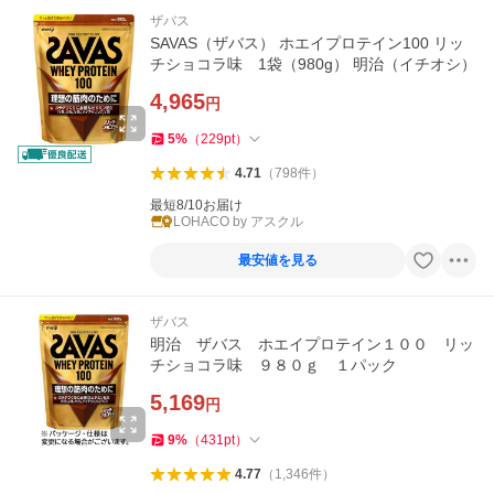
ザバス
SAVAS（ザバス） ホエイプロテイン100 リッ
チショコラ味 1袋（980g） 明治（イチオシ）
4,965
円
5
%
（
229
pt
）
4.71
（
798
件
）
最短8/10お届け
LOHACO by アスクル
最安値を見る
ザバス
明治 ザバス ホエイプロテイン１００ リッ
チショコラ味 ９８０ｇ １パック
5,169
円
9
%
（
431
pt
）
4.77
（
1,346
件
）