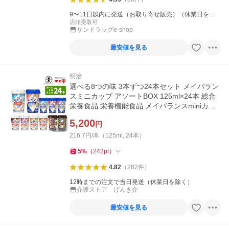
9〜11日以内に発送（お取り寄せ販売）（休業日を除
く）
店頭受取可
サンドラッグe-shop
最安値を見る
明治
選べる8つの味 3本ずつ24本セット メイバラン
スミニカップ アソートBOX 125ml×24本 総合
栄養食品 栄養機能食品 メイバランスminiカッ
プ あすつく対応
5,200
円
216.7円/本（125ml, 24本）
5
%
（
242
pt
）
4.82
（
282
件
）
12時までの注文で当日発送（休業日を除く）
介護ストア げんき介
最安値を見る