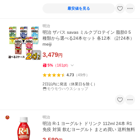
最安値を見る
明治
明治 ザバス savas ミルクプロテイン 脂肪0 5
種類から選べる24本セット 各12本 （計24本）
meiji
3,479
円
5
%
（
161
pt
）
4.73
（
49
件
）
2日以内に発送（休業日を除く）
モウモウハウスショップ
明治
明治 R-1 ヨーグルト ドリンク 112ml 24本 R1
免疫 対策 飲むヨーグルト まとめ買い 送料無料