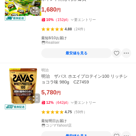
1,680
円
10
%
（
152
pt
）
要エントリー
4.88
（
24
件
）
最短8/10お届け
Realiser
最安値を見る
明治
明治 ザバス ホエイプロテイン100 リッチシ
ョコラ味 980g CZ7459
5,780
円
12
%
（
642
pt
）
要エントリー
4.75
（
59
件
）
最短明日お届け
コジマYahoo!店