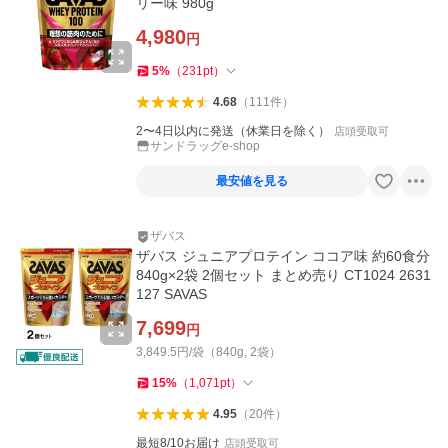
リー味 980g
4,980
円
5
%
（
231
pt
）
4.68
（
111
件
）
2〜4日以内に発送（休業日を除く）
店頭受取可
サンドラッグe-shop
最安値を見る
ザバス
ザバス ジュニアプロテイン ココア味 約60食分
840g×2袋 2個セット まとめ売り CT1024 2631
127 SAVAS
7,699
円
3,849.5円/袋（840g, 2袋）
15
%
（
1,071
pt
）
4.95
（
20
件
）
最短8/10お届け
店頭受取可