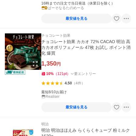
16時までの注文で当日発送（休業日を除く）
ぱーそなるたのめーる
最安値を見る
チョコレート効果
チョコレート効果 カカオ 72% CACAO 明治 高
カカオポリフェノール 47枚 お試し ポイント消
化 爆買
1,350
円
10
%
（
121
pt
）
要エントリー
4.50
（
4
件
）
最短8/10お届け
Realiser
最安値を見る
明治
明治 明治ほほえみ らくらくキューブ 粉ミルク