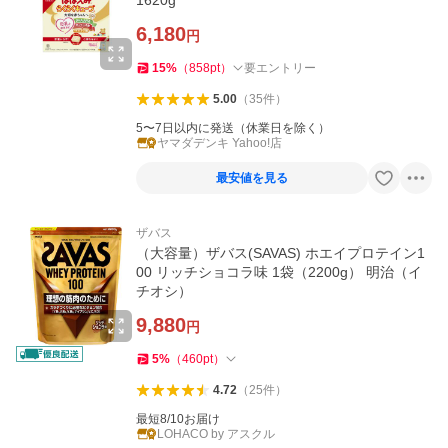
1620g
6,180
円
15
%
（
858
pt
）
要エントリー
5.00
（
35
件
）
5〜7日以内に発送（休業日を除く）
ヤマダデンキ Yahoo!店
最安値を見る
ザバス
（大容量）ザバス(SAVAS) ホエイプロテイン1
00 リッチショコラ味 1袋（2200g） 明治（イ
チオシ）
9,880
円
5
%
（
460
pt
）
4.72
（
25
件
）
最短8/10お届け
LOHACO by アスクル