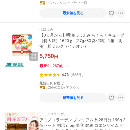
アルペングループヤフー店
最安値を見る
ほほえみ
【0ヵ月から】明治ほほえみ らくらくキューブ
（特大箱）1620ｇ（27g×30袋×2箱）1箱 明
治 粉ミルク（イチオシ）
5,750
円
5
%
（
267
pt
）
4.73
（
686
件
）
最短8/10お届け
LOHACO by アスクル
最安値を見る
アミノコラーゲン
アミノコラーゲン プレミアム 約28日分 196g 2
個セット 明治 meiji 美容 健康 コエンザイム ヒ