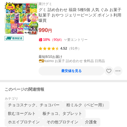
果汁グミ
グミ 詰め合わせ 福袋 5種5個 人気 ぐみ お菓子
駄菓子 おやつ ジェリービーンズ ポイント利用
爆買
990
円
10
%
（
90
pt
）
要エントリー
4.52
（
91
件
）
最短8/10お届け
kaimo お菓子 詰め合わせ 食料品 日用品
最安値を見る
このページの関連情報
カテゴリ
チョコスナック、チョコバー
粉ミルク（ベビー用）
飲むヨーグルト
板チョコ、タブレット
ホエイプロテイン
その他プロテイン
介護食