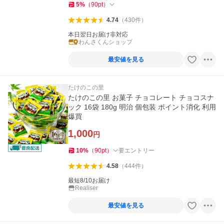
5
%
（
90
pt
）
4.74
（
430
件
）
本日翌日お届け非対応
わんさくんショップ
最安値を見る
たけのこの里
たけのこの里 お菓子 チョコレート チョコスナ
ック 16袋 180g 明治 個包装 ポイント消化 利用
爆買
1,000
円
10
%
（
90
pt
）
要エントリー
4.58
（
444
件
）
最短8/10お届け
Realiser
最安値を見る