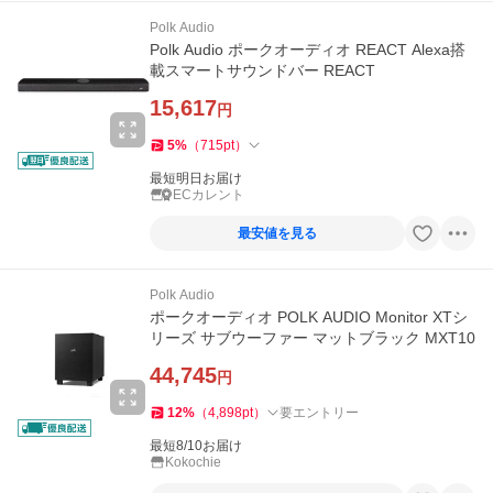
Polk Audio
Polk Audio ポークオーディオ REACT Alexa搭
載スマートサウンドバー REACT
15,617
円
5
%
（
715
pt
）
最短明日お届け
ECカレント
最安値を見る
Polk Audio
ポークオーディオ POLK AUDIO Monitor XTシ
リーズ サブウーファー マットブラック MXT10
44,745
円
12
%
（
4,898
pt
）
要エントリー
最短8/10お届け
Kokochie