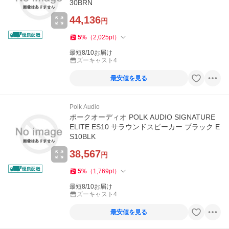
30BRN
44,136
円
5
%
（
2,025
pt
）
最短8/10お届け
ズーキャスト4
最安値を見る
Polk Audio
ポークオーディオ POLK AUDIO SIGNATURE
ELITE ES10 サラウンドスピーカー ブラック E
S10BLK
38,567
円
5
%
（
1,769
pt
）
最短8/10お届け
ズーキャスト4
最安値を見る