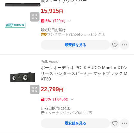
載スマートサウンドバー
15,915
円
5
%
（
729
pt
）
最短明日お届け
ワンズマートYahoo!ショッピング店
最安値を見る
Polk Audio
ポークオーディオ POLK AUDIO Monitor XTシ
リーズ センタースピーカー マットブラック M
XT30
22,799
円
5
%
（
1,045
pt
）
1〜2日以内に発送
エターナルジャパンYahoo!店
最安値を見る