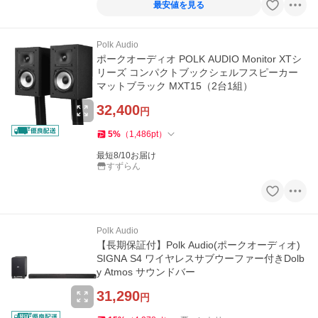
最安値を見る
Polk Audio
ポークオーディオ POLK AUDIO Monitor XTシ
リーズ コンパクトブックシェルフスピーカー
マットブラック MXT15（2台1組）
32,400
円
5
%
（
1,486
pt
）
最短8/10お届け
すずらん
Polk Audio
【長期保証付】Polk Audio(ポークオーディオ)
SIGNA S4 ワイヤレスサブウーファー付きDolb
y Atmos サウンドバー
31,290
円