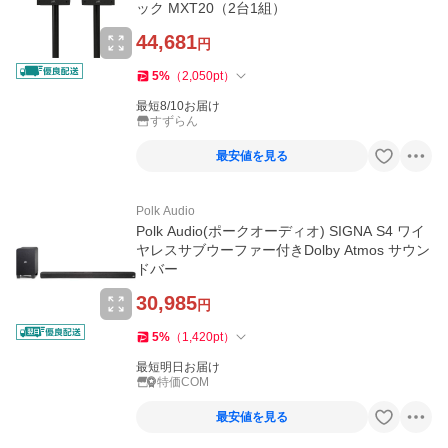
ック MXT20（2台1組）
44,681
円
5
%
（
2,050
pt
）
最短8/10お届け
すずらん
最安値を見る
Polk Audio
Polk Audio(ポークオーディオ) SIGNA S4 ワイ
ヤレスサブウーファー付きDolby Atmos サウン
ドバー
30,985
円
5
%
（
1,420
pt
）
最短明日お届け
特価COM
最安値を見る