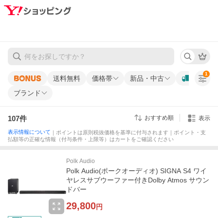
1
送料無料
価格帯
新品・中古
ブランド
107
件
おすすめ順
表示
表示情報について
｜ポイントは原則税抜価格を基準に付与されます｜ポイント・支
払額等の正確な情報（付与条件・上限等）はカートをご確認ください
Polk Audio
Polk Audio(ポークオーディオ) SIGNA S4 ワイ
ヤレスサブウーファー付きDolby Atmos サウン
ドバー
29,800
円