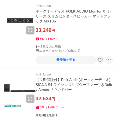
Polk Audio
ポークオーディオ POLK AUDIO Monitor XTシ
リーズ スリムセンタースピーカー マットブラ
ック MXT35
33,249
円
5
%
（
1,525
pt
）
1〜2日以内に発送
エターナルジャパンYahoo!店
最安値を見る
Polk Audio
【長期保証付】Polk Audio(ポークオーディオ)
SIGNA S4 ワイヤレスサブウーファー付きDolb
y Atmos サウンドバー
32,534
円
5
%
（
1,492
pt
）
最短明日お届け