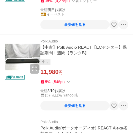
15
%
（
4,278
pt
）
要エントリー
最短明日お届け
イーベスト
最安値を見る
Polk Audio
【中古】Polk Audio REACT【ECセンター】保
証期間１週間【ランクB】
中古
11,980
円
5
%
（
548
pt
）
最短8/10お届け
じゃんぱら Yahoo!店
最安値を見る
Polk Audio
Polk Audio(ポークオーディオ) REACT Alexa搭