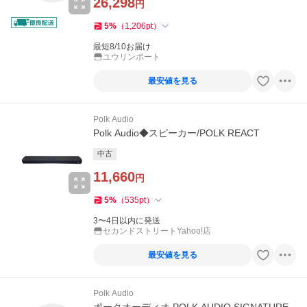
26,298
円
5
%
（
1,206
pt
）
最短8/10お届け
ユウリンポート
最安値を見る
Polk Audio
Polk Audio◆スピーカー/POLK REACT
中古
11,660
円
5
%
（
535
pt
）
3〜4日以内に発送
セカンドストリートYahoo!店
最安値を見る
Polk Audio