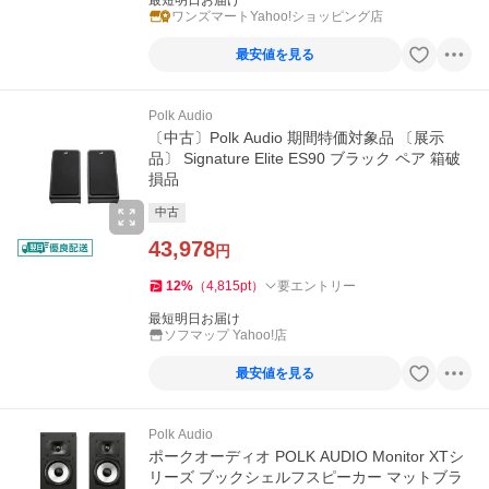
最短明日お届け
ワンズマートYahoo!ショッピング店
最安値を見る
Polk Audio
〔中古〕Polk Audio 期間特価対象品 〔展示
品〕 Signature Elite ES90 ブラック ペア 箱破
損品
中古
43,978
円
12
%
（
4,815
pt
）
要エントリー
最短明日お届け
ソフマップ Yahoo!店
最安値を見る
Polk Audio
ポークオーディオ POLK AUDIO Monitor XTシ
リーズ ブックシェルフスピーカー マットブラ