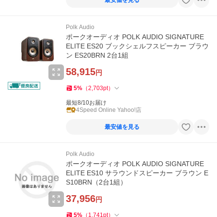
最安値を見る
Polk Audio
ポークオーディオ POLK AUDIO SIGNATURE
ELITE ES20 ブックシェルフスピーカー ブラウ
ン ES20BRN 2台1組
58,915
円
5
%
（
2,703
pt
）
最短8/10お届け
4Speed Online Yahoo!店
最安値を見る
Polk Audio
ポークオーディオ POLK AUDIO SIGNATURE
ELITE ES10 サラウンドスピーカー ブラウン E
S10BRN（2台1組）
37,956
円
5
%
（
1,741
pt
）