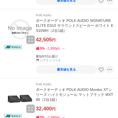
最安値を見る
Polk Audio
ポークオーディオ POLK AUDIO SIGNATURE
ELITE ES10 サラウンドスピーカー ホワイト E
S10WH（2台1組）
42,505
円
5
%
（
1,950
pt
）
最短8/10お届け
ジアテンツー2
最安値を見る
Polk Audio
ポークオーディオ POLK AUDIO Monitor XTシ
リーズ ハイトモジュール マットブラック MXT
90（2台1組）
32,400
円
5
%
（
1,486
pt
）