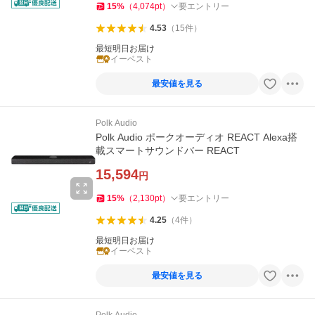
15
%
（
4,074
pt
）
要エントリー
4.53
（
15
件
）
最短明日お届け
イーベスト
最安値を見る
Polk Audio
Polk Audio ポークオーディオ REACT Alexa搭
載スマートサウンドバー REACT
15,594
円
15
%
（
2,130
pt
）
要エントリー
4.25
（
4
件
）
最短明日お届け
イーベスト
最安値を見る