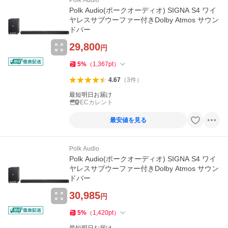
Polk Audio
Polk Audio(ポークオーディオ) SIGNA S4 ワイ
ヤレスサブウーファー付きDolby Atmos サウン
ドバー
29,800
円
5
%
（
1,367
pt
）
4.67
（
3
件
）
最短明日お届け
ECカレント
最安値を見る
Polk Audio
Polk Audio(ポークオーディオ) SIGNA S4 ワイ
ヤレスサブウーファー付きDolby Atmos サウン
ドバー
30,985
円
5
%
（
1,420
pt
）