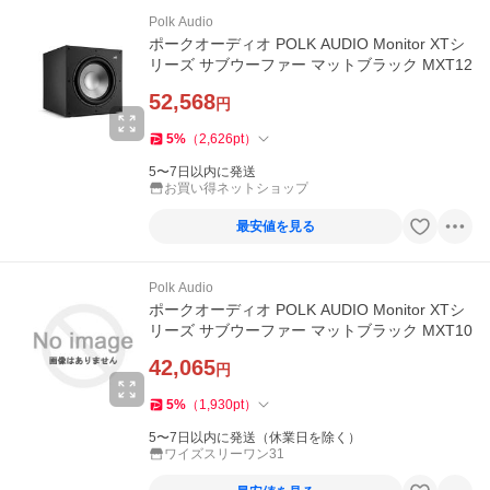
Polk Audio
ポークオーディオ POLK AUDIO Monitor XTシ
リーズ サブウーファー マットブラック MXT12
52,568
円
5
%
（
2,626
pt
）
5〜7日以内に発送
お買い得ネットショップ
最安値を見る
Polk Audio
ポークオーディオ POLK AUDIO Monitor XTシ
リーズ サブウーファー マットブラック MXT10
42,065
円
5
%
（
1,930
pt
）
5〜7日以内に発送（休業日を除く）
ワイズスリーワン31