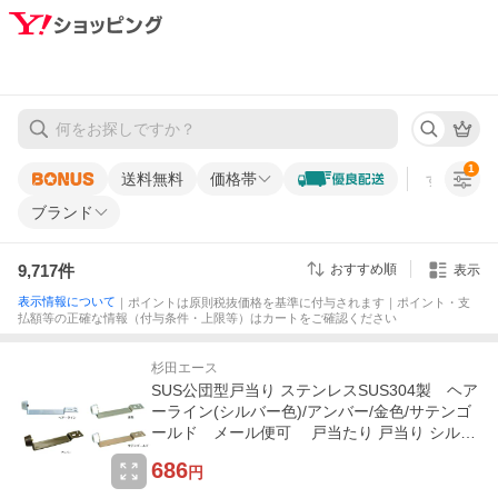
1
送料無料
価格帯
すべての条
ブランド
9,717
件
おすすめ順
表示
表示情報について
｜ポイントは原則税抜価格を基準に付与されます｜ポイント・支
払額等の正確な情報（付与条件・上限等）はカートをご確認ください
杉田エース
SUS公団型戸当り ステンレスSUS304製 ヘア
ーライン(シルバー色)/アンバー/金色/サテンゴ
ールド メール便可 戸当たり 戸当り シルバ
ー ゴールド アンバー
686
円