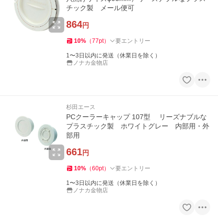
チック製 メール便可
864
円
10
%
（
77
pt
）
要エントリー
1〜3日以内に発送（休業日を除く）
ノナカ金物店
杉田エース
PCクーラーキャップ 107型 リーズナブルな
プラスチック製 ホワイトグレー 内部用・外
部用
661
円
10
%
（
60
pt
）
要エントリー
1〜3日以内に発送（休業日を除く）
ノナカ金物店