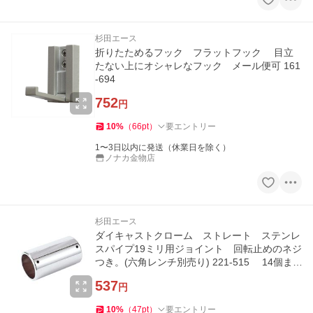
杉田エース
折りたためるフック フラットフック 目立
たない上にオシャレなフック メール便可 161
-694
752
円
10
%
（
66
pt
）
要エントリー
1〜3日以内に発送（休業日を除く）
ノナカ金物店
杉田エース
ダイキャストクローム ストレート ステンレ
スパイプ19ミリ用ジョイント 回転止めのネジ
つき。(六角レンチ別売り) 221-515 14個ま
で1通のメール便可
537
円
10
%
（
47
pt
）
要エントリー