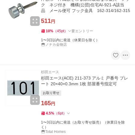
ク ネジ付き 機構(公団)住宅AI-921-A該当
品 メール便可 フック金具 162-314/162-315
511
円
10
%
（
45
pt
）
要エントリー
1〜3日以内に発送（休業日を除く）
ノナカ金物店
杉田エース
杉田エース(ACE) 211-373 アルミ 戸番号 プレ
ート 20×40×0.3mm 1枚 部屋番号指定可
お取り寄せ
165
円
4.5
%
（
6
pt
）
1〜3日以内に発送（お取り寄せ販売）（休業日を除
く）
Total Homes