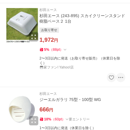
杉田エース
杉田エース (243-895) スカイクリーンスタンド
樹脂ベース２ 1台
お取り寄せ
1,972
円
5
%
（
88
pt
）
2〜3日以内に発送（お取り寄せ販売）（休業日を除
く）
家ファン! Yahoo!店
杉田エース
ジーエルガラリ 75型・100型 WG
666
円
10
%
（
60
pt
）
要エントリー
1〜3日以内に発送（休業日を除く）