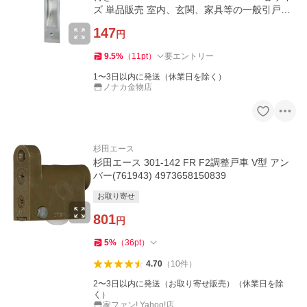
ズ 単品販売 室内、玄関、家具等の一般引戸に
メール便可 引手 ふすま
147
円
9.5
%
（
11
pt
）
要エントリー
1〜3日以内に発送（休業日を除く）
ノナカ金物店
杉田エース
杉田エース 301-142 FR F2調整戸車 V型 アン
バー(761943) 4973658150839
お取り寄せ
801
円
5
%
（
36
pt
）
4.70
（
10
件
）
2〜3日以内に発送（お取り寄せ販売）（休業日を除
く）
家ファン! Yahoo!店