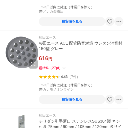
1〜3日以内に発送（休業日を除く）
ノナカ金物店
最安値を見る
杉田エース
杉田エース ACE 配管防音対策 ウレタン消音材
150型 グレー
616
円
5
%
（
27
pt
）
4.43
（
7
件
）
1〜2日以内に発送（休業日を除く）
カナモノオンライン
最安値を見る
杉田エース
チリダシ引手薄口 ステンレスSUS304製 ネジ
付き 75mm / 90mm / 105mm / 120mm 各サイ