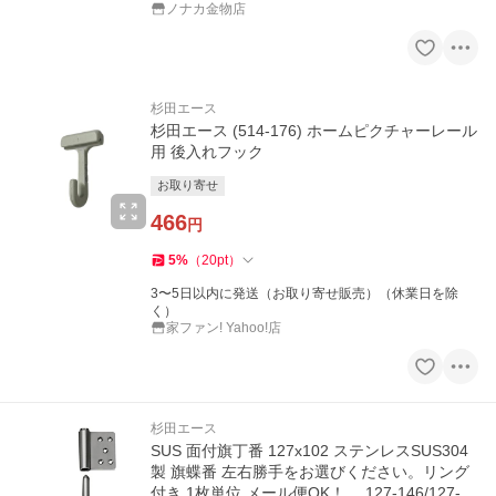
ノナカ金物店
杉田エース
杉田エース (514-176) ホームピクチャーレール
用 後入れフック
お取り寄せ
466
円
5
%
（
20
pt
）
3〜5日以内に発送（お取り寄せ販売）（休業日を除
く）
家ファン! Yahoo!店
杉田エース
SUS 面付旗丁番 127x102 ステンレスSUS304
製 旗蝶番 左右勝手をお選びください。リング
付き 1枚単位 メール便OK！ 127-146/127-14