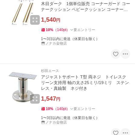
木目ダーク 1個単位販売 コーナーガード コー
ナークッション ベビークッション コーナーマ
ット 赤ちゃん 子供
1,540
円
10
%
（
140
pt
）
要エントリー
1〜3日以内に発送（休業日を除く）
ノナカ金物店
杉田エース
アジャストサポート T型 両ネジ トイレスク
リーン支持用 軸の太さ25ミリ/19ミリ ステン
レス・真鍮製 ネジ付き
1,547
円
10
%
（
140
pt
）
要エントリー
1〜3日以内に発送（休業日を除く）
ノナカ金物店