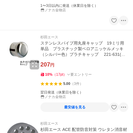
1〜3日以内に発送（休業日を除く）
ノナカ金物店
杉田エース
ステンレスパイプ用丸座キャップ 19ミリ用
単品 プラスチック製ベロアニッケルメッキ
（シルバー色）プラチキャップ 221-631(プ
ラチキャップ) メール便可
207
円
10
%
（
17
pt
）
要エントリー
5.00
（
3
件
）
翌日発送（休業日を除く）
ノナカ金物店
最安値を見る
杉田エース
杉田エース ACE 配管防音対策 ウレタン消音材