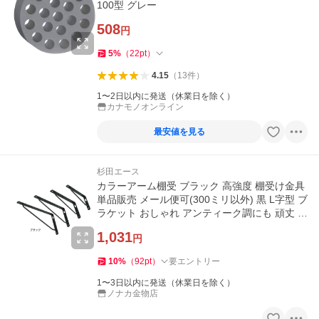
100型 グレー
508
円
5
%
（
22
pt
）
4.15
（
13
件
）
1〜2日以内に発送（休業日を除く）
カナモノオンライン
最安値を見る
杉田エース
カラーアーム棚受 ブラック 高強度 棚受け金具
単品販売 メール便可(300ミリ以外) 黒 L字型 ブ
ラケット おしゃれ アンティーク調にも 頑丈 ア
イアン 金物 棚受
1,031
円
10
%
（
92
pt
）
要エントリー
1〜3日以内に発送（休業日を除く）
ノナカ金物店