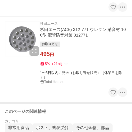
杉田エース
杉田エース(ACE) 312-771 ウレタン 消音材 10
0型 配管防音対策 312771
お取り寄せ
495
円
5
%
（
21
pt
）
1〜3日以内に発送（お取り寄せ販売）（休業日を除
く）
Total Homes
このページの関連情報
カテゴリ
非常用食品
ポスト、郵便受け
その他金物、部品