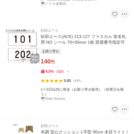
ノナカ金物店
杉田エース
杉田エース(ACE) 213-127 ファスカル 室名札
用 NO シール 70×30mm 1枚 部屋番号指定可
お取り寄せ
140
円
4.5
%
（
5
pt
）
5.00
（
4
件
）
1〜3日以内に発送（お取り寄せ販売）（休業日を除
く）
Total Homes
杉田エース
木調 安心クッション L字型 90cm 木目ライト /