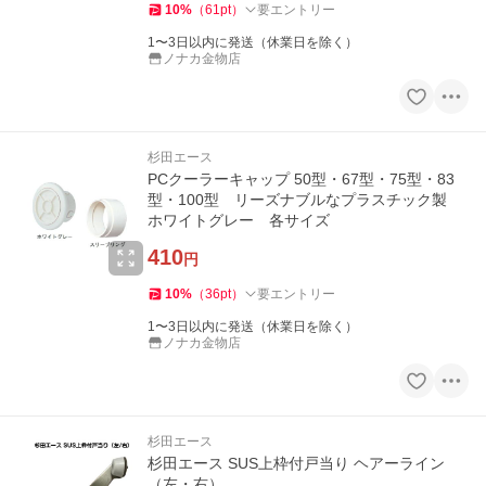
10
%
（
61
pt
）
要エントリー
1〜3日以内に発送（休業日を除く）
ノナカ金物店
杉田エース
PCクーラーキャップ 50型・67型・75型・83
型・100型 リーズナブルなプラスチック製
ホワイトグレー 各サイズ
410
円
10
%
（
36
pt
）
要エントリー
1〜3日以内に発送（休業日を除く）
ノナカ金物店
杉田エース
杉田エース SUS上枠付戸当り ヘアーライン
（左・右）