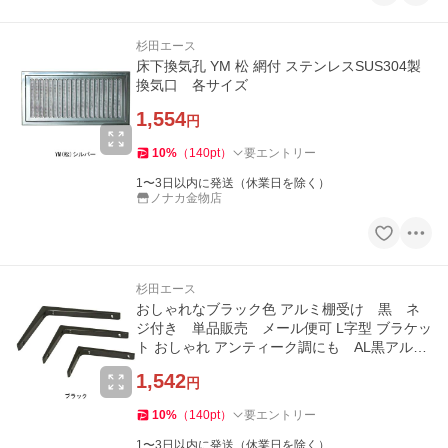
杉田エース
床下換気孔 YM 松 網付 ステンレスSUS304製
換気口 各サイズ
1,554
円
10
%
（
140
pt
）
要エントリー
1〜3日以内に発送（休業日を除く）
ノナカ金物店
杉田エース
おしゃれなブラック色 アルミ棚受け 黒 ネ
ジ付き 単品販売 メール便可 L字型 ブラケッ
ト おしゃれ アンティーク調にも AL黒アルミ
棚受け
1,542
円
10
%
（
140
pt
）
要エントリー
1〜3日以内に発送（休業日を除く）