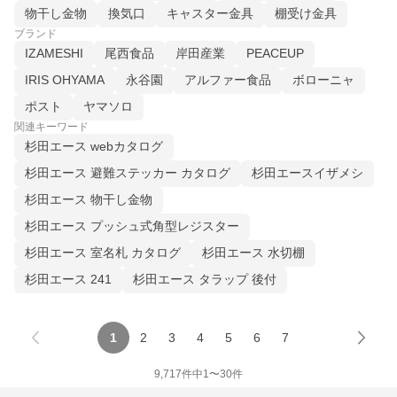
物干し金物
換気口
キャスター金具
棚受け金具
ブランド
IZAMESHI
尾西食品
岸田産業
PEACEUP
IRIS OHYAMA
永谷園
アルファー食品
ボローニャ
ポスト
ヤマソロ
関連キーワード
杉田エース webカタログ
杉田エース 避難ステッカー カタログ
杉田エースイザメシ
杉田エース 物干し金物
杉田エース プッシュ式角型レジスター
杉田エース 室名札 カタログ
杉田エース 水切棚
杉田エース 241
杉田エース タラップ 後付
1
2
3
4
5
6
7
9,717
件中
1
〜
30
件