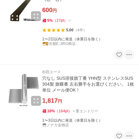
600
円
5
%
（
27
pt
）
5.00
（
4
件
）
1〜2日以内に発送（休業日を除く）
京都E-JIRO商店
杉田エース
穴なし SUS溶接旗丁番 YHN型 ステンレスSUS
304製 旗蝶番 左右勝手をお選びください。 1枚
単位 メール便OK！
1,817
円
10
%
（
164
pt
）
要エントリー
1〜3日以内に発送（休業日を除く）
ノナカ金物店