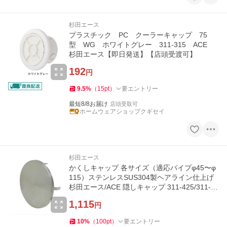
杉田エース
プラスチック PC クーラーキャップ 75
型 WG ホワイトグレー 311-315 ACE
杉田エース【即日発送】【店頭受渡可】
192
円
9.5
%
（
15
pt
）
要エントリー
最短8/8お届け
店頭受取可
ホームウェアショップクギセイ
杉田エース
かくしキャップ 各サイズ（適応パイプφ45〜φ
115）ステンレスSUS304製ヘアライン仕上げ
杉田エース/ACE 隠しキャップ 311-425/311-42
6/311-427
1,115
円
10
%
（
100
pt
）
要エントリー