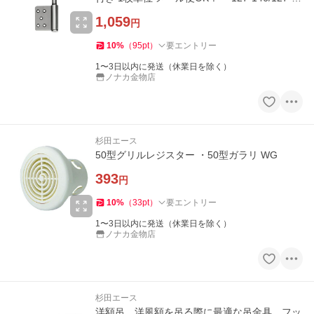
7
1,059
円
10
%
（
95
pt
）
要エントリー
1〜3日以内に発送（休業日を除く）
ノナカ金物店
杉田エース
50型グリルレジスター ・50型ガラリ WG
393
円
10
%
（
33
pt
）
要エントリー
1〜3日以内に発送（休業日を除く）
ノナカ金物店
杉田エース
洋額吊 洋風額を吊る際に最適な吊金具 フッ