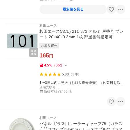
最安値を見る
杉田エース
杉田エース(ACE) 211-373 アルミ 戸番号 プレ
ート 20×40×0.3mm 1枚 部屋番号指定可
お取り寄せ
165
円
4.5
%
（
6
pt
）
5.00
（
3
件
）
1〜3日以内に発送（お取り寄せ販売）（休業日を除
く）
店頭受取可
高橋本社Yahoo!店
杉田エース
パネル ガラス用クーラーキャップ75（ガラス
穴開けサイズφ95mm）リーズナブルなプラス