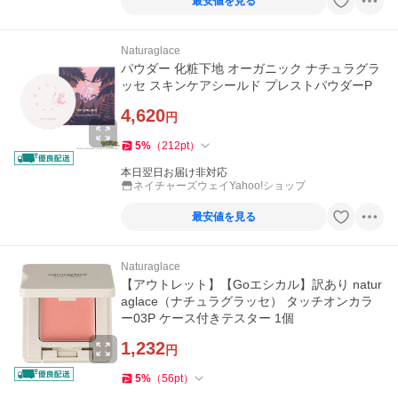
最安値を見る
Naturaglace
パウダー 化粧下地 オーガニック ナチュラグラ
ッセ スキンケアシールド プレストパウダーP
4,620
円
5
%
（
212
pt
）
本日翌日お届け非対応
ネイチャーズウェイYahoo!ショップ
最安値を見る
Naturaglace
【アウトレット】【Goエシカル】訳あり natur
aglace（ナチュラグラッセ） タッチオンカラ
ー03P ケース付きテスター 1個
1,232
円
5
%
（
56
pt
）