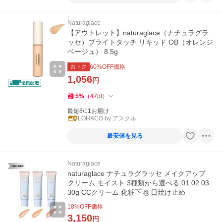
Naturaglace
【アウトレット】naturaglace（ナチュラグラ
ッセ）ブライトタッチ リキッド OB（オレンジ
ベージュ） 8.5g
おトク
60
%OFF価格
1,056
円
5
%
（
47
pt
）
最短8/11お届け
LOHACO by アスクル
最安値を見る
Naturaglace
naturaglace ナチュラグラッセ メイクアップ
クリーム モイスト 3種類から選べる 01 02 03
30g CCクリーム 化粧下地 日焼け止め
18
%OFF価格
3,150
円