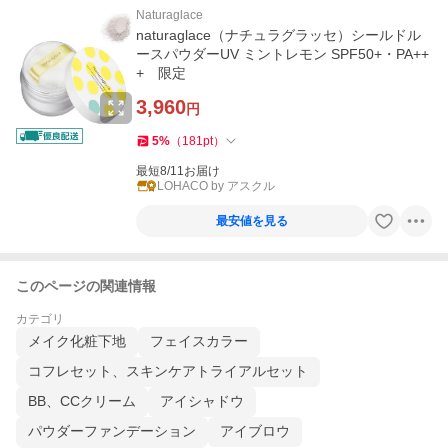
Naturaglace
naturaglace（ナチュラグラッセ）シールドル
ースパウダーUV ミントレモン SPF50+・PA++
+ 限定
3,960
円
5
%
（
181
pt
）
最短8/11お届け
LOHACO by アスクル
最安値を見る
このページの関連情報
カテゴリ
メイク化粧下地
フェイスカラー
コフレセット、スキンケアトライアルセット
BB、CCクリーム
アイシャドウ
パウダーファンデーション
アイブロウ