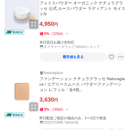
フェイスパウダー オーガニック ナチュラグラ
ッセ 公式 ルースパウダー ラディアント モイス
トN
4,950
円
5
%
（
226
pt
）
本日翌日お届け非対応
ネイチャーズウェイYahoo!ショップ
最安値を見る
Naturaglace
ファンデーション ナチュラグラッセ Naturagla
ce / エアリースムース パウダーファンデーシ
ョン レフィル「全4色」
3,630
円
5
%
（
166
pt
）
即日配送ご指定の場合のみ、1〜2日で発送
ZOZOTOWN Yahoo!店