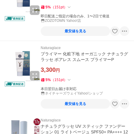
5
%
（
151
pt
）
即日配送ご指定の場合のみ、1〜2日で発送
ZOZOTOWN Yahoo!店
最安値を見る
Naturaglace
プライマー 化粧下地 オーガニック ナチュラグ
ラッセ ポアレス スムース プライマーP
3,300
円
5
%
（
151
pt
）
本日翌日お届け非対応
ネイチャーズウェイYahoo!ショップ
最安値を見る
Naturaglace
ナチュラグラッセ UV スティック ファンデー
ション 01 ライトベージュ SPF50+ PA++++ 12