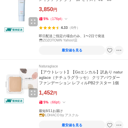
3,850
円
5
%
（
176
pt
）
4.33
（
6
件
）
即日配送ご指定の場合のみ、1〜2日で発送
ZOZOTOWN Yahoo!店
最安値を見る
Naturaglace
【アウトレット】【Goエシカル】訳あり natur
aglace（ナチュラグラッセ） クリアパウダー
ファンデーション レフィルPB2テスター 1個
1,452
円
5
%
（
66
pt
）
最短8/11お届け
LOHACO by アスクル
最安値を見る