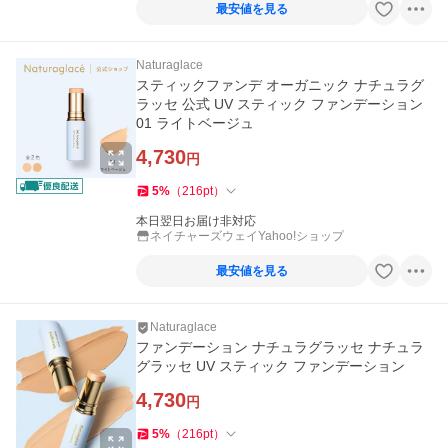
最安値を見る
Naturaglace
スティックファンデ オーガニック ナチュラグ
ラッセ 公式 UV スティック ファンデーション
01 ライトベージュ
4,730
円
5
%
（
216
pt
）
本日翌日お届け非対応
ネイチャーズウェイYahoo!ショップ
最安値を見る
Naturaglace
ファンデーション ナチュラグラッセ ナチュラ
グラッセ UV スティック ファンデーション
4,730
円
5
%
（
216
pt
）