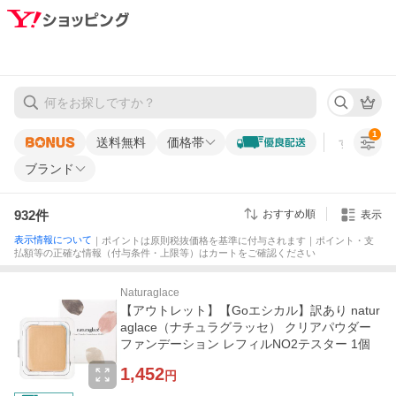
1
送料無料
価格帯
すべての条
ブランド
932
件
おすすめ順
表示
表示情報について
｜ポイントは原則税抜価格を基準に付与されます｜ポイント・支
払額等の正確な情報（付与条件・上限等）はカートをご確認ください
Naturaglace
【アウトレット】【Goエシカル】訳あり natur
aglace（ナチュラグラッセ） クリアパウダー
ファンデーション レフィルNO2テスター 1個
1,452
円