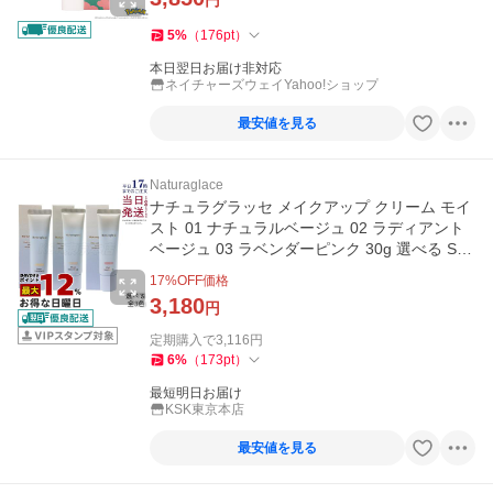
円
5
%
（
176
pt
）
本日翌日お届け非対応
ネイチャーズウェイYahoo!ショップ
最安値を見る
Naturaglace
ナチュラグラッセ メイクアップ クリーム モイ
スト 01 ナチュラルベージュ 02 ラディアント
ベージュ 03 ラベンダーピンク 30g 選べる SP
F50+・PA+++ 日焼け止め
17
%OFF価格
3,180
円
定期購入で
3,116
円
6
%
（
173
pt
）
最短明日お届け
KSK東京本店
最安値を見る