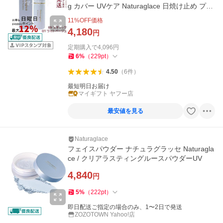
g カバー UVケア Naturaglace 日焼け止め プロ
テクト
11
%OFF価格
4,180
円
定期購入で
4,096
円
6
%
（
229
pt
）
4.50
（
6
件
）
最短明日お届け
マイギフト ヤフー店
最安値を見る
Naturaglace
フェイスパウダー ナチュラグラッセ Naturagla
ce / クリアラスティングルースパウダーUV
4,840
円
5
%
（
222
pt
）
即日配送ご指定の場合のみ、1〜2日で発送
ZOZOTOWN Yahoo!店