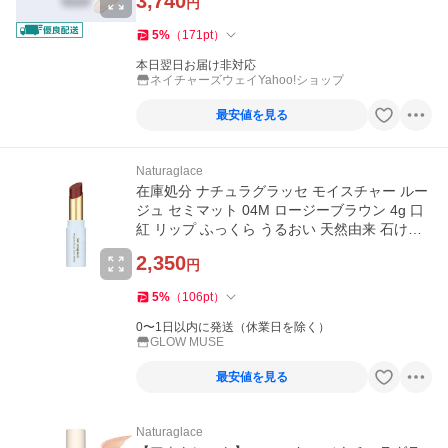
3,740
円
5
%
（
171
pt
）
本日翌日お届け非対応
ネイチャーズウェイYahoo!ショップ
最安値を見る
Naturaglace
在庫処分 ナチュラグラッセ モイスチャー ルー
ジュ セミマット 04M ロージーブラウン 4g 口
紅 リップ ふっくら うるおい 天然由来 石けん
オフ 敏感肌
2,350
円
5
%
（
106
pt
）
0〜1日以内に発送（休業日を除く）
GLOW MUSE
最安値を見る
Naturaglace