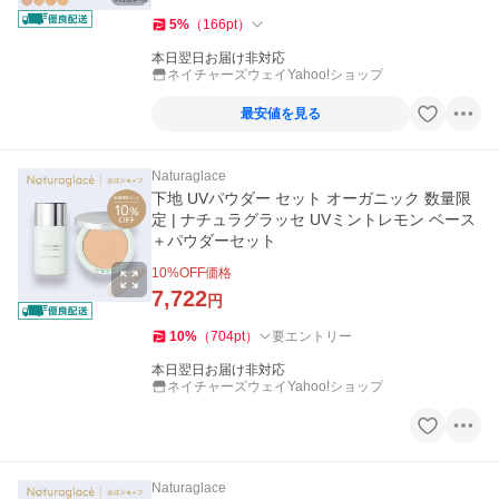
5
%
（
166
pt
）
本日翌日お届け非対応
ネイチャーズウェイYahoo!ショップ
最安値を見る
Naturaglace
下地 UVパウダー セット オーガニック 数量限
定 | ナチュラグラッセ UVミントレモン ベース
＋パウダーセット
10
%OFF価格
7,722
円
10
%
（
704
pt
）
要エントリー
本日翌日お届け非対応
ネイチャーズウェイYahoo!ショップ
Naturaglace