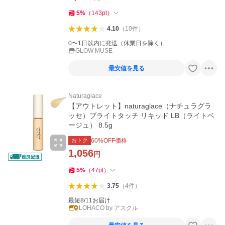
5
%
（
143
pt
）
4.10
（
10
件
）
0〜1日以内に発送（休業日を除く）
GLOW MUSE
最安値を見る
Naturaglace
【アウトレット】naturaglace（ナチュラグラ
ッセ）ブライトタッチ リキッド LB（ライトベ
ージュ） 8.5g
おトク
60
%OFF価格
1,056
円
5
%
（
47
pt
）
3.75
（
4
件
）
最短8/11お届け
LOHACO by アスクル