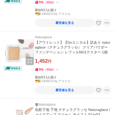
5
%
（
66
pt
）
最短8/11お届け
LOHACO by アスクル
最安値を見る
Naturaglace
【アウトレット】【Goエシカル】訳あり natur
aglace（ナチュラグラッセ） クリアパウダー
ファンデーション レフィルNO1テスター 1個
1,452
円
5
%
（
66
pt
）
最短8/11お届け
LOHACO by アスクル
最安値を見る
Naturaglace
化粧下地 下地 ナチュラグラッセ Naturaglace /
メイクアップ クリーム モイスト 01〜03