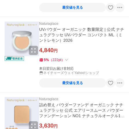
最安値を見る
Naturaglace
UVパウダー オーガニック 数量限定 | 公式 ナチ
ュラグラッセ UVパウダー コンパクト ML（ミ
ントレモン）2026
4,840
円
5
%
（
222
pt
）
本日翌日お届け非対応
ネイチャーズウェイYahoo!ショップ
最安値を見る
Naturaglace
詰め替え パウダーファンデ オーガニック ナチ
ュラグラッセ 公式 エアリースムース パウダー
ファンデーション NO1 ナチュラルオークル1
レフィル
3,630
円