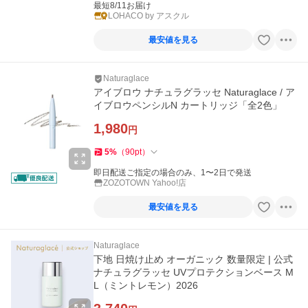
最短8/11お届け
LOHACO by アスクル
最安値を見る
Naturaglace
アイブロウ ナチュラグラッセ Naturaglace / ア
イブロウペンシルN カートリッジ「全2色」
1,980
円
5
%
（
90
pt
）
即日配送ご指定の場合のみ、1〜2日で発送
ZOZOTOWN Yahoo!店
最安値を見る
Naturaglace
下地 日焼け止め オーガニック 数量限定 | 公式
ナチュラグラッセ UVプロテクションベース M
L（ミントレモン）2026