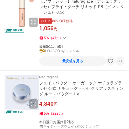
【アウトレット】naturaglace（ナチュラグラ
ッセ）ブライトタッチ リキッド PB（ピンクベ
ージュ） 8.5g
おトク
60
%OFF価格
1,056
円
5
%
（
47
pt
）
最短8/11お届け
LOHACO by アスクル
最安値を見る
Naturaglace
フェイスパウダー オーガニック ナチュラグラ
ッセ 公式 ナチュラグラッセ クリアラスティン
グ ルースパウダー UV
4,840
円
5
%
（
222
pt
）
本日翌日お届け非対応
ネイチャーズウェイYahoo!ショップ