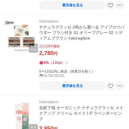
最安値を見る
Naturaglace
ナチュラグラッセ 2色から選べる アイブロウパ
ウダー ブラシ付き 01 オリーブグレー 02 ミデ
ィアムブラウン naturaglace
21
%OFF価格
2,780
円
5
%
（
126
pt
）
0〜1日以内に発送（休業日を除く）
GLOW MUSE
最安値を見る
Naturaglace
化粧下地 オーガニック ナチュラグラッセ メイ
クアップ クリーム モイストP ラベンダーピン
ク
3,850