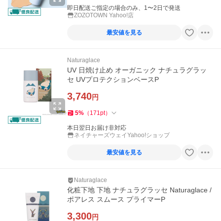
即日配送ご指定の場合のみ、1〜2日で発送
ZOZOTOWN Yahoo!店
最安値を見る
Naturaglace
UV 日焼け止め オーガニック ナチュラグラッ
セ UVプロテクションベースP
3,740
円
5
%
（
171
pt
）
本日翌日お届け非対応
ネイチャーズウェイYahoo!ショップ
最安値を見る
Naturaglace
化粧下地 下地 ナチュラグラッセ Naturaglace /
ポアレス スムース プライマーP
3,300
円