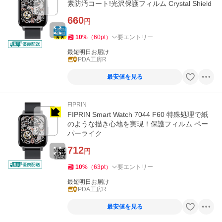
素防汚コート!光沢保護フィルム Crystal Shield
660
円
10
%
（
60
pt
）
要エントリー
最短明日お届け
PDA工房R
最安値を見る
FIPRIN
FIPRIN Smart Watch 7044 F60 特殊処理で紙
のような描き心地を実現！保護フィルム ペー
パーライク
712
円
10
%
（
63
pt
）
要エントリー
最短明日お届け
PDA工房R
最安値を見る