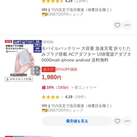
4.29
（
126
件
）
9時までの注文で当日発送（休業日を除く）
ONETOOTHショップ
FIPRIN
モバイルバッテリー 大容量 急速充電 折りたた
みプラグ搭載 ACアダプター USB電源アダプタ
5000mah iphone android 送料無料
おトク
85
%OFF価格
1,980
円
10
%
（
180
pt
）
要エントリー
4.19
（
59
件
）
9時までの注文で当日発送（休業日を除く）
ONETOOTHショップ
最安値を見る