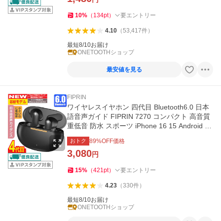
10
%
（
134
pt
）
要エントリー
4.10
（
53,417
件
）
最短8/10お届け
ONETOOTHショップ
最安値を見る
FIPRIN
ワイヤレスイヤホン 四代目 Bluetooth6.0 日本
語音声ガイド FIPRIN 7270 コンパクト 高音質
重低音 防水 スポーツ iPhone 16 15 Android ブ
ルートゥース 最新型
おトク
89
%OFF価格
3,080
円
15
%
（
421
pt
）
要エントリー
4.23
（
330
件
）
最短8/10お届け
ONETOOTHショップ