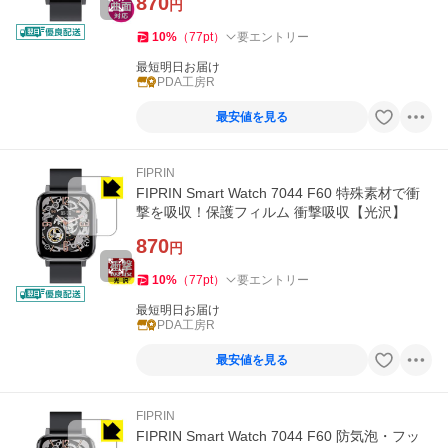
870
円
10
%
（
77
pt
）
要エントリー
最短明日お届け
PDA工房R
最安値を見る
FIPRIN
FIPRIN Smart Watch 7044 F60 特殊素材で衝
撃を吸収！保護フィルム 衝撃吸収【光沢】
870
円
10
%
（
77
pt
）
要エントリー
最短明日お届け
PDA工房R
最安値を見る
FIPRIN
FIPRIN Smart Watch 7044 F60 防気泡・フッ