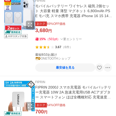
FIPRIN
モバイルバッテリー ワイヤレス 磁気 2個セッ
ト 大容量 軽量 薄型 マグネット 6,800mAh PS
E モバ充 スマホ携帯 充電器 iPhone 16 15 14
送料無料
おトク
69
%OFF価格
3,680
円
15
%
（
501
pt
）
要エントリー
3.67
（
6
件
）
最短8/10お届け
ONETOOTHショップ
最安値を見る
FIPRIN
FIPRIN 2000J スマホ充電器 モバイルバッテリ
ー充電器 10W 2A 急速充電用USB ACアダプタ
ー スマートフォン ほぼ全機種対応 充電速度２
倍
おトク
64
%OFF価格
700
円