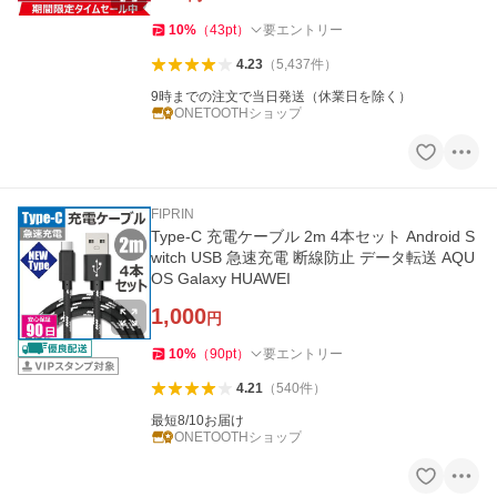
10
%
（
43
pt
）
要エントリー
4.23
（
5,437
件
）
9時までの注文で当日発送（休業日を除く）
ONETOOTHショップ
FIPRIN
Type-C 充電ケーブル 2m 4本セット Android S
witch USB 急速充電 断線防止 データ転送 AQU
OS Galaxy HUAWEI
1,000
円
10
%
（
90
pt
）
要エントリー
4.21
（
540
件
）
最短8/10お届け
ONETOOTHショップ