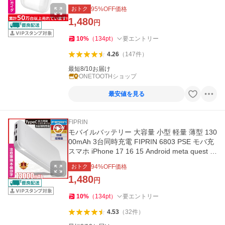
トゥース
おトク
95
%OFF価格
1,480
円
10
%
（
134
pt
）
要エントリー
4.26
（
147
件
）
最短8/10お届け
ONETOOTHショップ
最安値を見る
FIPRIN
モバイルバッテリー 大容量 小型 軽量 薄型 130
00mAh 3台同時充電 FIPRIN 6803 PSE モバ充
スマホ iPhone 17 16 15 Android meta quest ポ
イント利用 タイプc
おトク
94
%OFF価格
1,480
円
10
%
（
134
pt
）
要エントリー
4.53
（
32
件
）