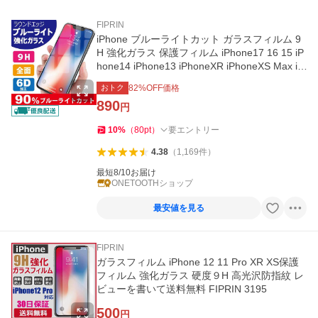
FIPRIN
iPhone ブルーライトカット ガラスフィルム 9
H 強化ガラス 保護フィルム iPhone17 16 15 iP
hone14 iPhone13 iPhoneXR iPhoneXS Max iP
hone8 iPhone7
おトク
82
%OFF価格
890
円
10
%
（
80
pt
）
要エントリー
4.38
（
1,169
件
）
最短8/10お届け
ONETOOTHショップ
最安値を見る
FIPRIN
ガラスフィルム iPhone 12 11 Pro XR XS保護
フィルム 強化ガラス 硬度９H 高光沢防指紋 レ
ビューを書いて送料無料 FIPRIN 3195
500
円