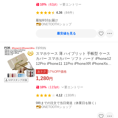
10
%
（
62
pt
）
要エントリー
4.36
（
84
件
）
最短8/10お届け
ONETOOTHショップ
最安値を見る
FIPRIN
スマホケース 薄 ハイブリット 手帳型 ケース
カバー スマホカバー ソフト ハード iPhone12
12Pro iPhone11 11Pro iPhoneXR iPhoneXsMa
x X Xs iPhone7
おトク
57
%OFF価格
1,280
円
10
%
（
115
pt
）
要エントリー
4.12
（
130
件
）
9時までの注文で当日発送（休業日を除く）
ONETOOTHショップ