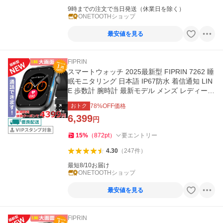
9時までの注文で当日発送（休業日を除く）
ONETOOTHショップ
最安値を見る
FIPRIN
スマートウォッチ 2025最新型 FIPRIN 7262 睡
眠モニタリング 日本語 IP67防水 着信通知 LIN
E 歩数計 腕時計 最新モデル メンズ レディース
iphone 16
おトク
78
%OFF価格
6,399
円
15
%
（
872
pt
）
要エントリー
4.30
（
247
件
）
最短8/10お届け
ONETOOTHショップ
最安値を見る
FIPRIN