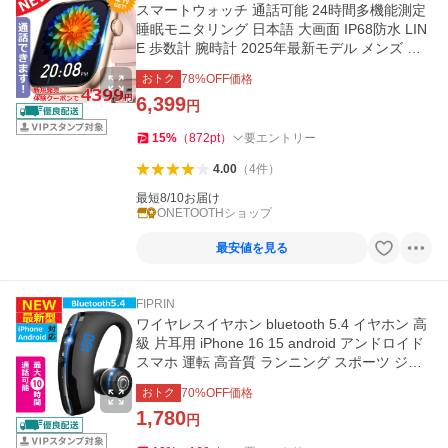
スマートウォッチ 通話可能 24時間多機能測定
睡眠モニタリング 日本語 大画面 IP68防水 LIN
E 歩数計 腕時計 2025年最新モデル メンズ レ
ディース
おトク
78
%OFF価格
6,399
円
15
%
（
872
pt
）
要エントリー
4.00
（
4
件
）
最短8/10お届け
ONETOOTHショップ
最安値を見る
FIPRIN
ワイヤレスイヤホン bluetooth 5.4 イヤホン 高
級 片耳用 iPhone 16 15 android アンドロイド
スマホ 運転 高音質 ランニング スポーツ ジム
音楽
おトク
70
%OFF価格
1,780
円