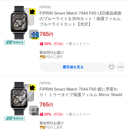
FIPRIN
FIPRIN Smart Watch 7044 F60 LED液晶画面
のブルーライトを35%カット！保護フィルム
ブルーライトカット【光沢】
765
円
10
%
（
67
pt
）
要エントリー
最短明日お届け
PDA工房R
最安値を見る
FIPRIN
FIPRIN Smart Watch 7044 F60 鏡に早変わ
り！ ミラータイプ保護フィルム Mirror Shield
765
円
10
%
（
67
pt
）
要エントリー
最短明日お届け
PDA工房R