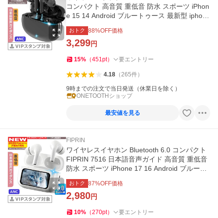
コンパクト 高音質 重低音 防水 スポーツ iPhon
e 15 14 Android ブルートゥース 最新型 iphone
16 15
おトク
88
%OFF価格
3,299
円
15
%
（
451
pt
）
要エントリー
4.18
（
265
件
）
9時までの注文で当日発送（休業日を除く）
ONETOOTHショップ
最安値を見る
FIPRIN
ワイヤレスイヤホン Bluetooth 6.0 コンパクト
FIPRIN 7516 日本語音声ガイド 高音質 重低音
防水 スポーツ iPhone 17 16 Android ブルート
ゥース 最新型
おトク
87
%OFF価格
2,980
円
10
%
（
270
pt
）
要エントリー