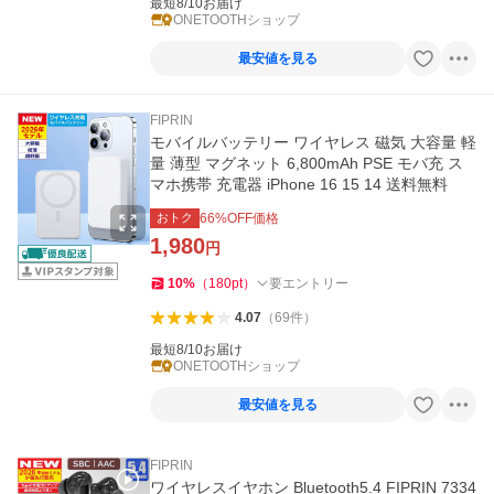
最短8/10お届け
ONETOOTHショップ
最安値を見る
FIPRIN
モバイルバッテリー ワイヤレス 磁気 大容量 軽
量 薄型 マグネット 6,800mAh PSE モバ充 ス
マホ携帯 充電器 iPhone 16 15 14 送料無料
おトク
66
%OFF価格
1,980
円
10
%
（
180
pt
）
要エントリー
4.07
（
69
件
）
最短8/10お届け
ONETOOTHショップ
最安値を見る
FIPRIN
ワイヤレスイヤホン Bluetooth5.4 FIPRIN 7334