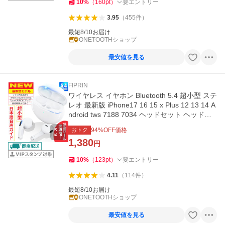
10
%
（
160
pt
）
要エントリー
3.95
（
455
件
）
最短8/10お届け
ONETOOTHショップ
最安値を見る
FIPRIN
ワイヤレス イヤホン Bluetooth 5.4 超小型 ステ
レオ 最新版 iPhone17 16 15 x Plus 12 13 14 A
ndroid tws 7188 7034 ヘッドセット ヘッドホ
ン オープン記念
おトク
94
%OFF価格
1,380
円
10
%
（
123
pt
）
要エントリー
4.11
（
114
件
）
最短8/10お届け
ONETOOTHショップ
最安値を見る