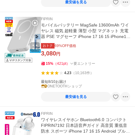
最安値を見る
FIPRIN
モバイルバッテリー MagSafe 13600mAh ワイ
ヤレス 磁気 超軽量 薄型 小型 マグネット 充電
器 PSE マグセーフ iPhone 17 16 15 iPhone14
fiprin 7508
おトク
69
%OFF価格
3,080
円
15
%
（
421
pt
）
要エントリー
4.23
（
10,163
件
）
最短8/10お届け
ONETOOTHショップ
最安値を見る
FIPRIN
ワイヤレスイヤホン Bluetooth6.0 コンパクト
FIPRIN7192 日本語音声ガイド 高音質 重低音
防水 スポーツ iPhone 17 16 15 Android ブルー