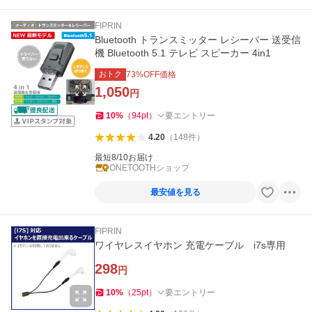
FIPRIN
Bluetooth トランスミッター レシーバー 送受信
機 Bluetooth 5.1 テレビ スピーカー 4in1
おトク
73
%OFF価格
1,050
円
10
%
（
94
pt
）
要エントリー
4.20
（
148
件
）
最短8/10お届け
ONETOOTHショップ
最安値を見る
FIPRIN
ワイヤレスイヤホン 充電ケーブル i7s専用
298
円
10
%
（
25
pt
）
要エントリー