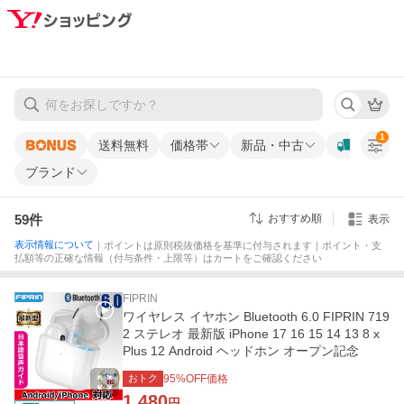
1
送料無料
価格帯
新品・中古
ブランド
59
件
おすすめ順
表示
表示情報について
｜ポイントは原則税抜価格を基準に付与されます｜ポイント・支
払額等の正確な情報（付与条件・上限等）はカートをご確認ください
FIPRIN
ワイヤレス イヤホン Bluetooth 6.0 FIPRIN 719
2 ステレオ 最新版 iPhone 17 16 15 14 13 8 x
Plus 12 Android ヘッドホン オープン記念
おトク
95
%OFF価格
1,480
円