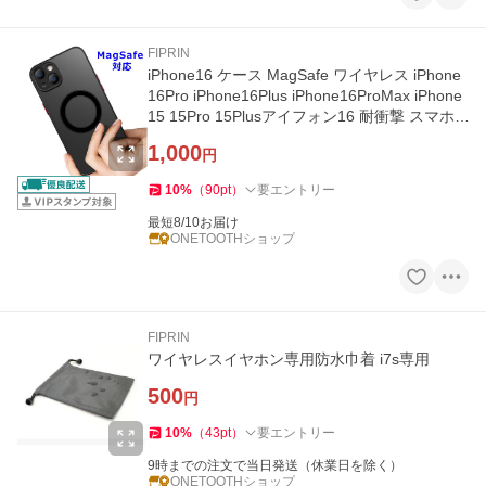
FIPRIN
iPhone16 ケース MagSafe ワイヤレス iPhone
16Pro iPhone16Plus iPhone16ProMax iPhone
15 15Pro 15Plusアイフォン16 耐衝撃 スマホ
ケース fiprin 7492
1,000
円
10
%
（
90
pt
）
要エントリー
最短8/10お届け
ONETOOTHショップ
FIPRIN
ワイヤレスイヤホン専用防水巾着 i7s専用
500
円
10
%
（
43
pt
）
要エントリー
9時までの注文で当日発送（休業日を除く）
ONETOOTHショップ