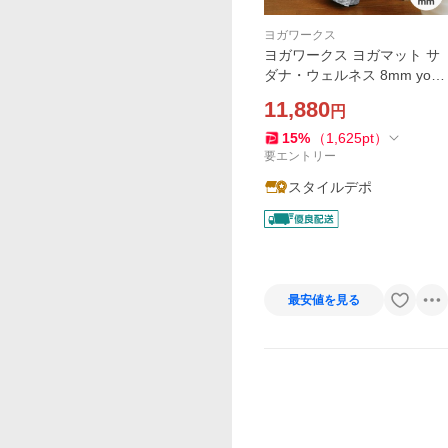
ヨガワークス
ヨガワークス ヨガマット サ
ダナ・ウェルネス 8mm yoga
works プロ仕様 YOGA スト
11,880
円
レッチ 筋トレ トレーニング
マット 高反発 厚手 軽量 マー
15
%
（
1,625
pt
）
ブル模様 送料無料
要エントリー
スタイルデポ
最安値を見る