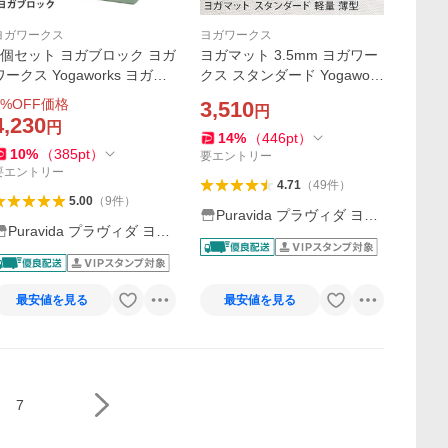
ヨガワークス
ヨガワークス
2個セット ヨガブロック ヨガ
ヨガマット 3.5mm ヨガワー
ワークス Yogaworks ヨガブ
クス スタンダード Yogawork
ロックA 2個セット ヨガワー
s ピラティス 筋トレ トレー
%OFF価格
3,510
円
クス ブロック 軽量 補助 サポ
ニング PVC 軽量 持ち運び 初
4,230
円
ート ヨガ枕 持ち運び 安定
心者トラベルマット
14
%
（
446
pt
）
10
%
（
385
pt
）
要エントリー
要エントリー
4.71
（
49
件
）
5.00
（
9
件
）
Puravida プラヴィダ ヨガ
Puravida プラヴィダ ヨガ
フィットネス
フィットネス
最安値を見る
最安値を見る
7