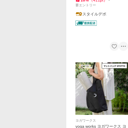
10
%
（
411
pt
）
ラティス 送料無料
要エントリー
スタイルデポ
ヨガワークス
yoga works ヨガワークス ヨ