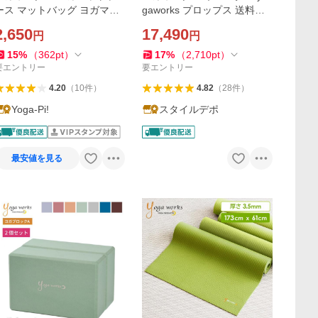
ース マットバッグ ヨガマッ
gaworks プロップス 送料無
ト ケース ヨガマットバッグ
料 瞑想 ヨガ ピラティス 補助
2,650
17,490
円
円
6mm対応 バッグ キャリー y
具 枕 国産 日本製 送料無料
gaworks
15
%
（
362
pt
）
17
%
（
2,710
pt
）
要エントリー
要エントリー
4.20
（
10
件
）
4.82
（
28
件
）
Yoga-Pi!
スタイルデポ
最安値を見る