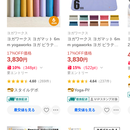
ヨガワークス
ヨガワークス
ヨガワークス ヨガマット 6m
ヨガワークス ヨガマット 6m
m yogaworks ヨガ ピラティ
m yogaworks ヨガ ピラティ
ス PVC ストレッチ ダイエッ
ス マット 人気 ヨガ ブランド
17
%OFF価格
17
%OFF価格
ト 健康 器具 エクササイズ ト
新色 おしゃれ かわいい 人気
3,830
3,830
円
円
レーニング 送料無料
定番
10
%
（
348
pt
）
15
%
（
522
pt
）
要エントリー
要エントリー
4.60
（
269
件
）
4.64
（
237
件
）
スタイルデポ
Yoga-Pi!
最安値を見る
最安値を見る