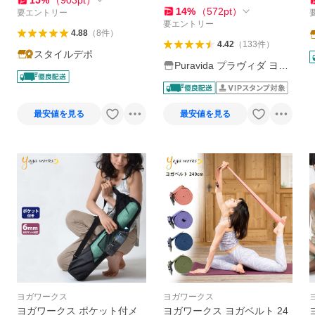
15
%
（
903
pt
）
14
%
（
572
pt
）
要エントリー
要エントリー
4.88
（
8
件
）
4.42
（
133
件
）
スタイルデポ
Puravida プラヴィダ ヨガ
フィットネス
最安値を見る
最安値を見る
ヨガワークス
ヨガワークス
ヨガワークス ポケット付メ
ヨガワークス ヨガベルト 24