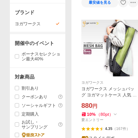
最安値を見る
ブランド
ヨガワークス
開催中のイベント
ボーナスセレクショ
ン最大40%
対象商品
ヨガワークス
割引あり
ヨガワークス メッシュバッ
グ ヨガマットケース 人気 ヨ
クーポンあり
ガマット 持ち運び ヨガバッ
880
ソーシャルギフト
円
グ おしゃれ 収納 メール便送
料無料
定期購入
10
%
（
80
pt
）
要エントリー
お試し・
サンプリング
4.35
（
167
件
）