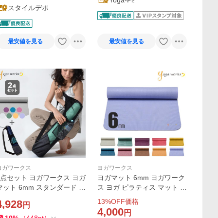
Yoga-Pi!
スタイルデポ
最安値を見る
最安値を見る
ヨガワークス
ヨガワークス
2点セット ヨガワークス ヨガ
ヨガマット 6mm ヨガワーク
マット 6mm スタンダード ＆
ス ヨガ ピラティス マット 人
ポケット付きメッシュバッグ
気 ヨガ ブランド yogaworks
13
%OFF価格
4,928
円
セット 正規品 yogaworks ト
4,000
円
レーニングマット 持ち運び