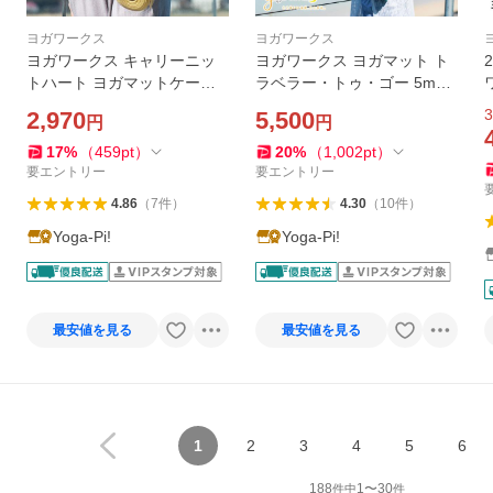
ヨガワークス
ヨガワークス
ヨガワークス キャリーニッ
ヨガワークス ヨガマット ト
トハート ヨガマットケース y
ラベラー・トゥ・ゴー 5mm
ogaworks ヨガマット ケース
フォールディングマット yog
3
2,970
5,500
円
円
ヨガマットバッグ
aworks
17
%
（
459
pt
）
20
%
（
1,002
pt
）
要エントリー
要エントリー
4.86
（
7
件
）
4.30
（
10
件
）
Yoga-Pi!
Yoga-Pi!
最安値を見る
最安値を見る
1
2
3
4
5
6
188
1
〜
30
件中
件