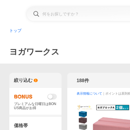
トップ
ヨガワークス
絞り込む
188
件
1
表示情報について
｜ポイントは原則
プレミアムな日曜日はBON
US商品がお得
価格帯