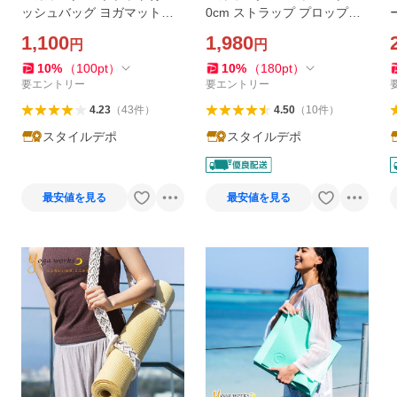
ッシュバッグ ヨガマットケ
0cm ストラップ プロップス
ース 持ち運び おしゃれ 収納
yogaworks ヨガ グッズ ポー
1,100
1,980
円
円
メール便送料無料
ズ 補助 母の日 メール便不可
送料別
o
10
%
（
100
pt
）
10
%
（
180
pt
）
要エントリー
要エントリー
4.23
（
43
件
）
4.50
（
10
件
）
スタイルデポ
スタイルデポ
最安値を見る
最安値を見る