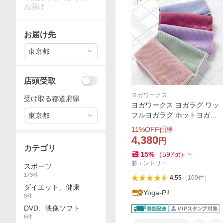
お届け
お届け先
東京都
店頭受取
ヨガワークス
受け取る都道府県
ヨガワークス ヨガラグ ワッ
フルヨガラグ ホットヨガラ
東京都
グ ヨガマット 折りたたみ ホ
11
%OFF価格
ットヨガ ラグ タオル ホット
4,380
円
ヨガタオル おすすめ おしゃ
カテゴリ
15
%
（
597
pt
）
れ
要エントリー
スポーツ
173
件
4.55
（
100
件
）
ダイエット、健康
Yoga-Pi!
9
件
DVD、映像ソフト
6
件