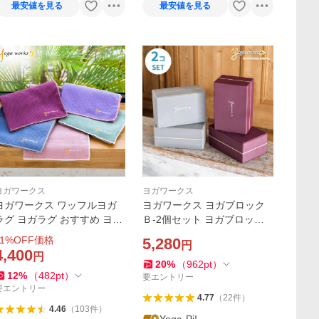
最安値を見る
最安値を見る
ヨガワークス
ヨガワークス
ヨガワークス ワッフルヨガ
ヨガワークス ヨガブロック
ラグ ヨガラグ おすすめ ヨガ
Ｂ-2個セット ヨガブロック L
ラグ 滑らない ヨガタオル マ
サイズ幅広タイプ yogaworks
1
%OFF価格
5,280
円
イクロファイバー ヨガマッ
ヨガ プロップス おしゃれ
4,400
円
ト 母の日 送料無料 ポイント
20
%
（
962
pt
）
12
%
（
482
pt
）
消化
要エントリー
要エントリー
4.77
（
22
件
）
4.46
（
103
件
）