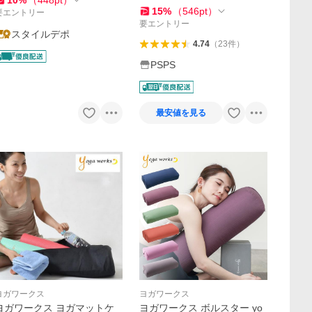
10
%
（
448
pt
）
15
%
（
546
pt
）
バッグ付 送料無料
要エントリー
要エントリー
スタイルデポ
4.74
（
23
件
）
PSPS
最安値を見る
ヨガワークス
ヨガワークス
ヨガワークス ヨガマットケ
ヨガワークス ボルスター yo