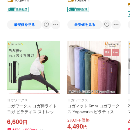
Yoga-Pi!
Yoga-Pi!
最安値を見る
最安値を見る
ヨガワークス
ヨガワークス
ヨガワークス ヨガ棒ライト
ヨガマット 6mm ヨガワーク
ヨガ ピラティス ストレッチ
ス Yogaworks ピラティス 筋
ヨガプロップ 補助具 サポー
トレ トレーニング PVC 殿堂
2
%OFF価格
6,600
円
トグッズ プロップス 送料無
軽量 持ち運び 初心者トラベ
4,490
円
料
ルマット