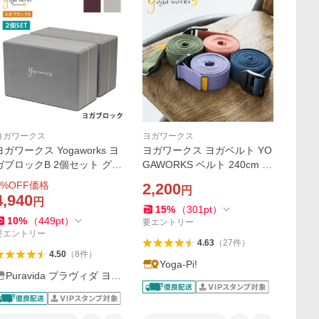
ヨガワークス
ヨガワークス
ヨガワークス Yogaworks ヨ
ヨガワークス ヨガベルト YO
ガブロックB 2個セット グッ
GAWORKS ベルト 240cm プ
ズ 軽量 補助 サポート
ロップス ヨガ ピラティス グ
%OFF価格
2,200
円
ッズ
4,940
円
15
%
（
301
pt
）
10
%
（
449
pt
）
要エントリー
要エントリー
4.63
（
27
件
）
4.50
（
8
件
）
Yoga-Pi!
Puravida プラヴィダ ヨガ
フィットネス