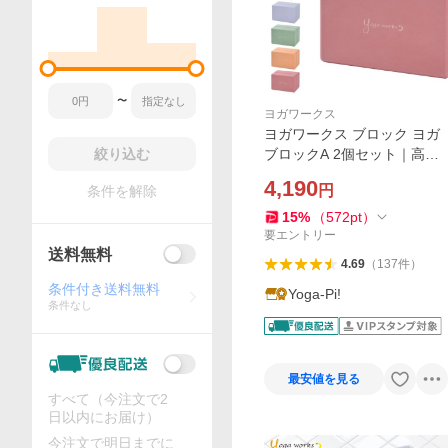
〜
ヨガワークス
ヨガワークス ブロック ヨガ
絞り込む
ブロックA 2個セット｜高密
度 EVA 軽量 ブロック｜正座
4,190
円
条件を解除
骨盤 補助 プロップス｜公式
YW-E321 送料無料
15
%
（
572
pt
）
要エントリー
送料無料
4.69
（
137
件
）
条件付き送料無料
Yoga-Pi!
条件なし
最安値を見る
すべて（今注文で2
日以内にお届け）
今注文で明日までに