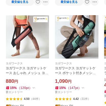
最安値を見る
最安値を見る
ヨガワークス
ヨガワークス
ヨガワークス ヨガマットケ
ヨガワークス ヨガマットケ
ース おしゃれ メッシュ ヨガ
ース ポケット付きメッシュ
マット バッグ ケース ヨガマ
バッグ ヨガマット ケース お
1
880
1,090
円
円
ット ケース メッシュバッグ
しゃれ ヨガマットバッグ メ
6mm対応 yogaworks
ッシュ バッグ ヨガ yogawor
15
%
（
120
pt
）
15
%
（
147
pt
）
ks
要エントリー
要エントリー
4.50
（
44
件
）
4.42
（
31
件
）