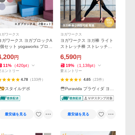
ヨガワークス
ヨガワークス
ヨガワークス ヨガブロックA
ヨガワークス ヨガ棒 ライト
2個セット yogaworks プロッ
ストレッチ棒 ストレッチグ
プス ピラティス ポーズ 補助
ッズ ストレッチ器具 肩甲骨
4,200
6,590
円
円
送料無料
はがし yogaworks ピラティ
ス ストレッチ サポート
11
%
（
420
pt
）
19
%
（
1,138
pt
）
要エントリー
要エントリー
4.78
（
133
件
）
4.65
（
23
件
）
スタイルデポ
Puravida プラヴィダ ヨガ
フィットネス
最安値を見る
最安値を見る