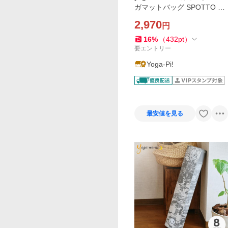
ガマットバッグ SPOTTO Y
W-F515 マット収納 ヨガ 軽
2,970
円
量 ポケット付き 幅広設計 持
ち運び簡単 ヨガスタジオ レ
16
%
（
432
pt
）
ッスン オールマイティ
要エントリー
Yoga-Pi!
最安値を見る