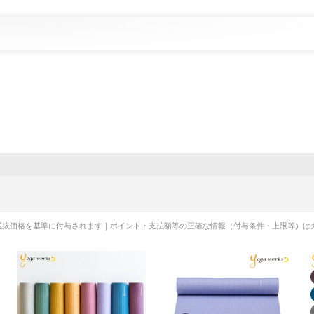
税抜価格を基準に付与されます｜ポイント・支払額等の正確な情報（付与条件・上限等）は