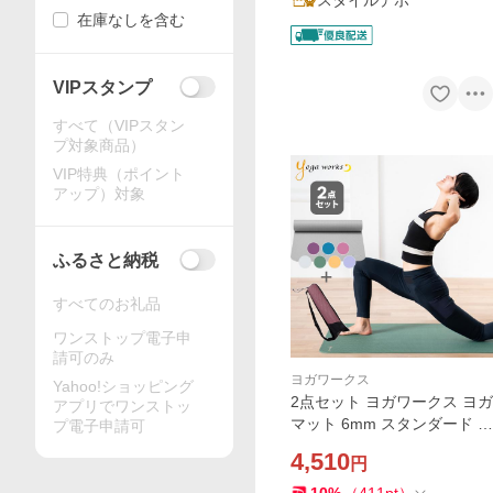
スタイルデポ
在庫なしを含む
VIPスタンプ
すべて（VIPスタン
プ対象商品）
VIP特典（ポイント
アップ）対象
ふるさと納税
すべてのお礼品
ワンストップ電子申
請可のみ
ヨガワークス
Yahoo!ショッピング
2点セット ヨガワークス ヨガ
アプリでワンストッ
マット 6mm スタンダード ＆
プ電子申請可
メッシュバッグ セット 正規
4,510
円
品 yogaworks トレーニング
マット 持ち運び バッグ付 ピ