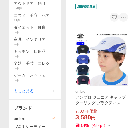
アウトドア、釣り、旅
378
件
行用品
コスメ、美容、ヘアケ
11
件
ア
ダイエット、健康
8
件
家具、インテリア
7
件
キッチン、日用品、文
3
件
具
楽器、手芸、コレクシ
3
件
ョン
ゲーム、おもちゃ
3
件
もっと見る
umbro
アンブロ ジュニア キャップ
クーリング プラクティス UF
ブランド
6SCP04J UVカット 帽子 紫
7
%OFF価格
外線対策 熱中症対策 子ども
3,580
円
umbro
用 サッカー フットボール U
14
%
（
454
pt
）
MBRO ゆうパケット対応
ACR シーティー