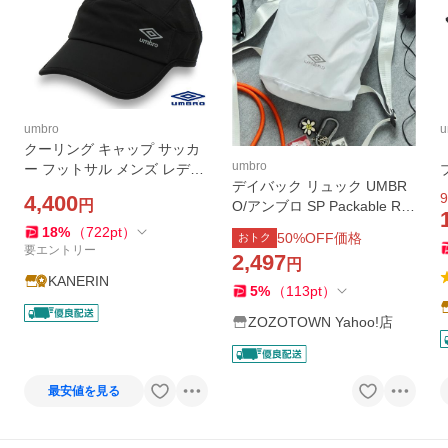
umbro
u
クーリング キャップ サッカ
umbro
ー フットサル メンズ レディ
デイバック リュック UMBR
ース 冷感 通気 アンブロ ブラ
9
4,400
円
O/アンブロ SP Packable RIP
ック ホワイト 帽子 UF6SCP
STOP MINI BAG/別注 パッカ
01U 58cm
18
%
（
722
pt
）
50
%OFF価格
おトク
ブル リップストップ ミニバ
m
要エントリー
2,497
円
ッグ メンズ
KANERIN
5
%
（
113
pt
）
ZOZOTOWN Yahoo!店
最安値を見る