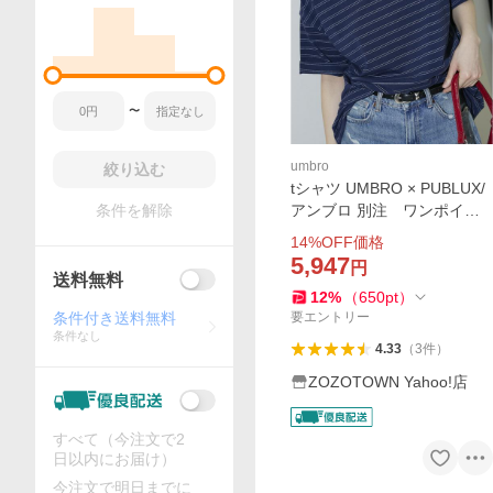
〜
umbro
絞り込む
tシャツ UMBRO × PUBLUX/
アンブロ 別注 ワンポイン
条件を解除
ト ロゴ ボーダー Tシャツ
14
%OFF価格
限定展開 メンズ レディース
5,947
円
送料無料
12
%
（
650
pt
）
要エントリー
条件付き送料無料
条件なし
4.33
（
3
件
）
ZOZOTOWN Yahoo!店
すべて（今注文で2
日以内にお届け）
今注文で明日までに