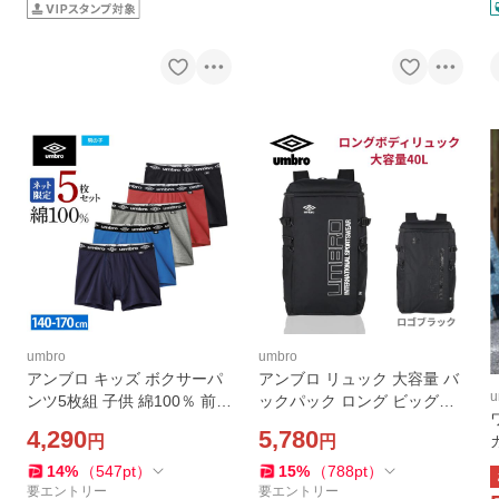
umbro
umbro
アンブロ キッズ ボクサーパ
アンブロ リュック 大容量 バ
u
ンツ5枚組 子供 綿100％ 前あ
ックパック ロング ビッグメ
き 下着 まとめ買い ジュニア
ンズ 部活 スポーツ トラベル
4,290
5,780
円
円
男の子 学校 5P ボクサー パ
アウトドア 通学 通勤 UMBR
ンツ 肌着 グンゼ 140 150 16
O umbro ブランド Gordon 7
14
%
（
547
pt
）
15
%
（
788
pt
）
0 170 UB910EC
0250
要エントリー
要エントリー