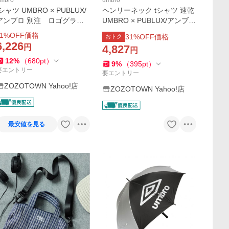
mbro
umbro
tシャツ UMBRO × PUBLUX/
ヘンリーネック tシャツ 速乾
アンブロ 別注 ロゴグラフ
UMBRO × PUBLUX/アンブロ
ィックTシャツ 限定展開 メ
「吸水速乾」別注 プレーテ
1
%OFF価格
31
%OFF価格
おトク
ンズ レディース
ィング天竺ヘンリーネックT
6,226
円
4,827
円
シャツ 限定展開 メンズ レ
12
%
（
680
pt
）
ディース
9
%
（
395
pt
）
要エントリー
要エントリー
ZOZOTOWN Yahoo!店
ZOZOTOWN Yahoo!店
最安値を見る