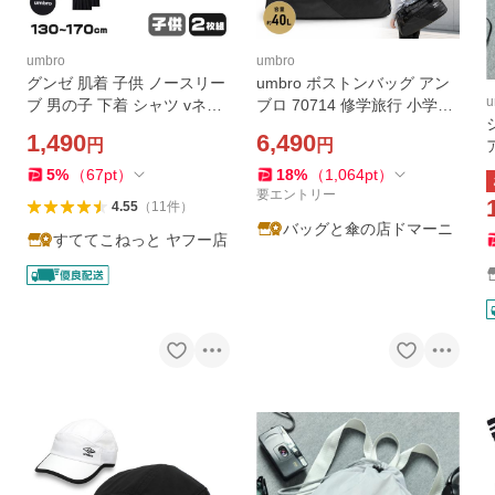
umbro
umbro
グンゼ 肌着 子供 ノースリー
umbro ボストンバッグ アン
u
ブ 男の子 下着 シャツ vネッ
ブロ 70714 修学旅行 小学生
ク 2枚セット 130〜170cm
中学生 高校生 2泊3日 大容量
1,490
6,490
円
円
アンブロ 速乾 インナー キッ
スポーツバッグ メンズ レデ
ズ ジュニア 白 黒 子ども 薄
ィース 男子 女子 軽量 黒色
5
%
（
67
pt
）
18
%
（
1,064
pt
）
手 タンクトップ
ブラック
要エントリー
4.55
（
11
件
）
バッグと傘の店ドマーニ
すててこねっと ヤフー店