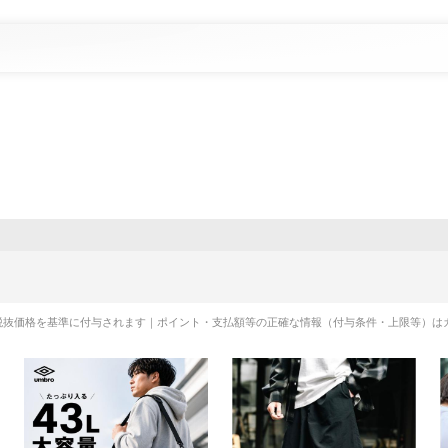
税抜価格を基準に付与されます｜ポイント・支払額等の正確な情報（付与条件・上限等）は