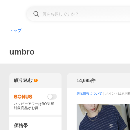
トップ
umbro
絞り込む
14,695
件
1
表示情報について
｜ポイントは原則
ハッピーアワーはBONUS
対象商品がお得
価格帯