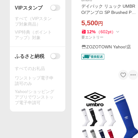
umbro
デイバック リュック UMBR
VIPスタンプ
O/アンブロ SP Brushed Pac
すべて（VIPスタン
kable MINI BAG/別注 ブラッ
5,500
円
プ対象商品）
シュド パッカブル ミニバッ
グ/ナップサック型 メンズ レ
12
%
（
602
pt
）
VIP特典（ポイント
ディース
アップ）対象
要エントリー
ZOZOTOWN Yahoo!店
ふるさと納税
すべてのお礼品
ワンストップ電子申
請可のみ
Yahoo!ショッピング
アプリでワンストッ
プ電子申請可