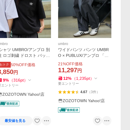
mbro
umbro
tシャツ UMBRO/アンブロ 別
ワイドパンツ パンツ UMBR
注 ロゴ刺繍 ドロスト バック
O × PUBLUX/アンブロ 「機
プリント半袖Tシャツ メンズ
能性素材」別注 ワンポイン
21
%OFF価格
50
%OFF価格
おトク
レディース
トロゴタックパンツ 限定展
11,297
3,850
円
円
開 メンズ レディース
12
%
（
1,235
pt
）
9
%
（
316
pt
）
要エントリー
要エントリー
4.67
（
3
件
）
ZOZOTOWN Yahoo!店
ZOZOTOWN Yahoo!店
最安値を見る