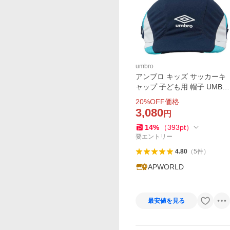
umbro
アンブロ キッズ サッカーキ
ャップ 子ども用 帽子 UMBR
O ジュニア クーリング フッ
20
%OFF価格
トボール プラクティスキャ
3,080
円
ップ 涼感 UVカット 熱中症
14
%
（
393
pt
）
対策 /UF6SCP04J
要エントリー
4.80
（
5
件
）
APWORLD
最安値を見る