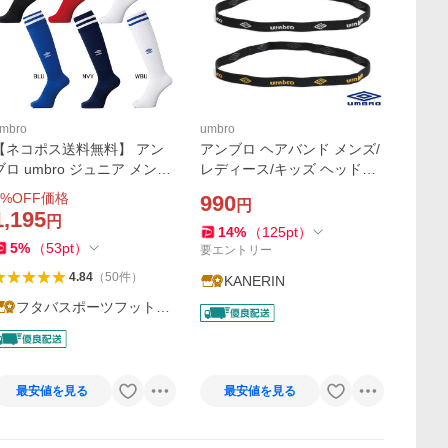
mbro
umbro
【ネコポス送料無料】 アン
アンブロ ヘアバンド メンズ/
ブロ umbro ジュニア メンズ
レディース/キッズ ヘッドバ
ストッキング 2本ライン UAS
ンド ブラック フリーサイズ
%OFF価格
990
円
8310 UAS8310J サッカー 靴
(幅：約1cm) UJS7301
1,195
円
下 ソックス 19-21cm 22-24c
14
%
（
125
pt
）
5
%
（
53
pt
）
 25-27cm 28-30cm
要エントリー
4.84
（
50
件
）
KANERIN
フタバスポーツフットボ
ール店
最安値を見る
最安値を見る