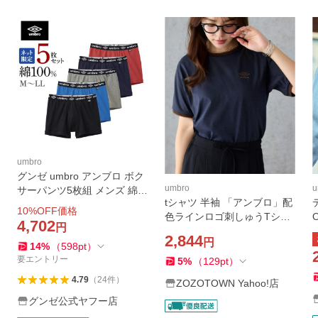
umbro
グンゼ umbro アンブロ ボク
umbro
u
サーパンツ5枚組 メンズ 綿1
tシャツ 半袖 「アンブロ」配
00% 前あき パンツ まとめ買
10
%OFF価格
色ラインロゴ刺しゅうTシャ
い 下着 ボクサーパンツ ボク
4,702
円
ツ レディース
サー 前開き 紳士 M L LL UB
2,844
円
14
%
（
598
pt
）
21805
要エントリー
5
%
（
129
pt
）
4.79
（
24
件
）
ZOZOTOWN Yahoo!店
グンゼ公式ヤフー店