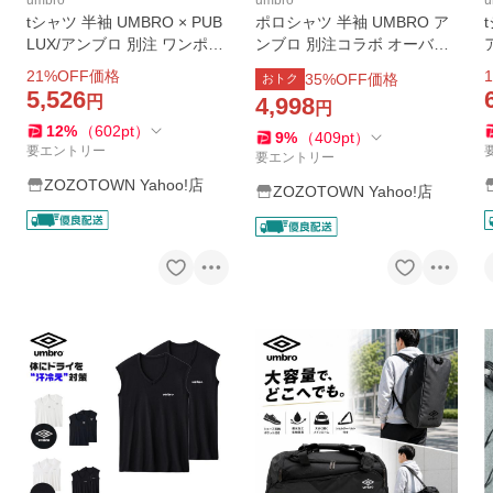
umbro
umbro
u
tシャツ 半袖 UMBRO × PUB
ポロシャツ 半袖 UMBRO ア
LUX/アンブロ 別注 ワンポイ
ンブロ 別注コラボ オーバー
ント 刺繍 ギャザー Tシャ
サイズ鹿の子ワンポイントロ
21
%OFF価格
1
35
%OFF価格
おトク
ツ 限定展開 レディース
ゴ刺繍ハーフジップ半袖ポロ
5,526
円
4,998
円
シャツ メンズ レディース
12
%
（
602
pt
）
9
%
（
409
pt
）
要エントリー
要エントリー
ZOZOTOWN Yahoo!店
ZOZOTOWN Yahoo!店