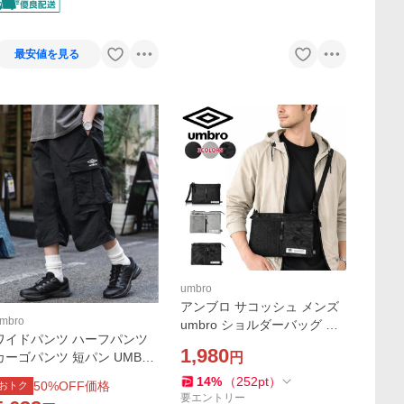
最安値を見る
umbro
アンブロ サコッシュ メンズ
mbro
umbro ショルダーバッグ ブ
ワイドパンツ ハーフパンツ
ランド スポーツ アウトドア
1,980
円
カーゴパンツ 短パン UMBR
薄マチ 薄い 2WAY 小物入れ
O アンブロ 別注コラボ 膝下
男女兼用 レディース 斜めが
14
%
（
252
pt
）
50
%OFF価格
おトク
丈 ワンポイントロゴ刺繍ナ
け 軽量 70195
要エントリー