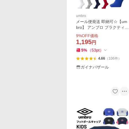
umbro
メール便発送 即納可☆【um
bro】 アンブロ プラクティス
ストッキング サッカー ソッ
9
%OFF価格
クス UBS8810 UAS8310
1,195
円
5
%
（
53
pt
）
4.66
（
106
件
）
ガイナバザール