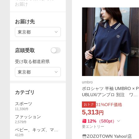
お届け
お届け先
東京都
店頭受取
受け取る都道府県
東京都
umbro
ポロシャツ 半袖 UMBRO × P
カテゴリ
UBLUX/アンブロ 別注 ワン
ポイント ロゴ 鹿子 ポロシャ
スポーツ
31
%OFF価格
おトク
ツ 限定展開 メンズ レディ
11,336
件
5,313
円
ース
ファッション
12
%
（
580
pt
）
2,579
件
要エントリー
ベビー、キッズ、マタ
412
件
ニティ
ZOZOTOWN Yahoo!店