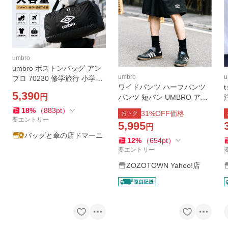
umbro
umbro ボストンバッグ アン
umbro
u
ブロ 70230 修学旅行 小学生
ワイドパンツ ハーフパンツ
中学生 高校生 2泊3日 大容量
5,390
円
パンツ 短パン UMBRO アン
スポーツバッグ メンズ レデ
ブロ 別注コラボ ワンポイン
ィース 男子 女子 軽量 黒色
18
%
（
883
pt
）
31
%OFF価格
おトク
トロゴ刺繍ナイロンショート
ブラック ゴールド
要エントリー
5,995
円
パンツ/ハーフパンツ セット
バッグと傘の店ドマーニ
アップ可能
12
%
（
654
pt
）
要エントリー
ZOZOTOWN Yahoo!店