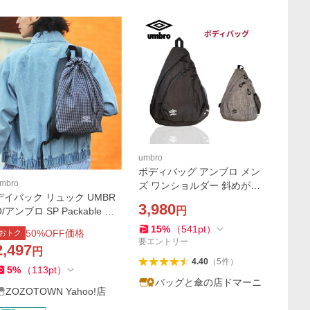
umbro
ボディバッグ アンブロ メン
mbro
ズ ワンショルダー 斜めがけ
デイバック リュック UMBR
軽量 スポーツ 通学 通勤 umb
3,980
円
O/アンブロ SP Packable Min
ro ブランド 70468
i Bag/別注 チェック＆ストラ
15
%
（
541
pt
）
50
%OFF価格
おトク
イプ パッカブル ミニバッグ
要エントリー
2,497
円
メンズ
4.40
（
5
件
）
5
%
（
113
pt
）
バッグと傘の店ドマーニ
ZOZOTOWN Yahoo!店