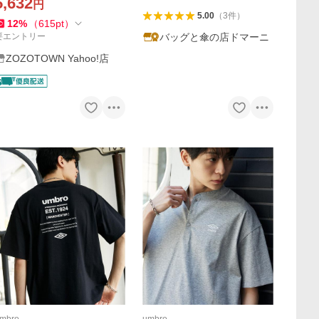
5,632
円
イロンワイドカーゴハーフパ
5.00
（
3
件
）
ンツ
12
%
（
615
pt
）
バッグと傘の店ドマーニ
要エントリー
ZOZOTOWN Yahoo!店