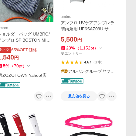
umbro
アンブロ UVケアアンブレラ
mbro
晴雨兼用 UF6SAZ09U サッ
ショルダーバッグ UMBRO/
カー/フットサル 日傘 雨傘 ア
5,500
円
アンブロ SP BOSTON MINI
ンブレラ 晴雨兼用傘 UMBR
BAG/別注 チェック＆ストラ
O
23
%
（
1,152
pt
）
65
%OFF価格
おトク
イプ ミニボストンバッグ メ
要エントリー
1,540
円
ンズ
4.67
（
3
件
）
5
%
（
70
pt
）
アルペングループヤフー
ZOZOTOWN Yahoo!店
店
最安値を見る