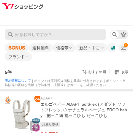
1
送料無料
価格帯
新品・中古
ブランド
5
件
おすすめ順
表示
表示情報について
｜ポイントは原則税抜価格を基準に付与されます｜ポイント・支
払額等の正確な情報（付与条件・上限等）はカートをご確認ください
ADAPT
エルゴベビー ADAPT SoftFlex (アダプト ソフ
トフレックス) ナチュラルベージュ ERGO bab
y 抱っこ紐 抱っこひも だっこひも
お取り寄せ