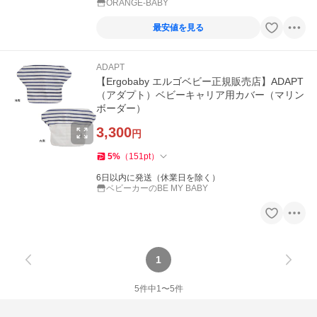
ORANGE-BABY
最安値を見る
ADAPT
【Ergobaby エルゴベビー正規販売店】ADAPT
（アダプト）ベビーキャリア用カバー（マリン
ボーダー）
3,300
円
5
%
（
151
pt
）
6日以内に発送（休業日を除く）
ベビーカーのBE MY BABY
1
5
件中
1
〜
5
件