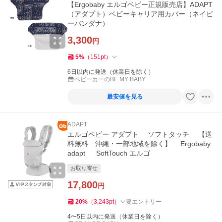
【Ergobaby エルゴベビー正規販売店】ADAPT
（アダプト）ベビーキャリア用カバー（ネイビ
ーバンダナ）
3,300
円
5
%
（
151
pt
）
6日以内に発送（休業日を除く）
ベビーカーのBE MY BABY
最安値を見る
ADAPT
エルゴベビー アダプト ソフトタッチ 【送
料無料 沖縄・一部地域を除く】 Ergobaby
adapt SoftTouch エルゴ
お取り寄せ
17,800
円
20
%
（
3,243
pt
）
要エントリー
4〜5日以内に発送（休業日を除く）