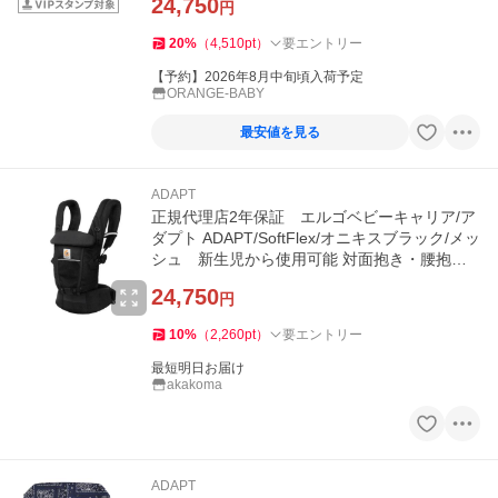
24,750
円
20
%
（
4,510
pt
）
要エントリー
【予約】2026年8月中旬頃入荷予定
ORANGE-BABY
最安値を見る
ADAPT
正規代理店2年保証 エルゴベビーキャリア/ア
ダプト ADAPT/SoftFlex/オニキスブラック/メッ
シュ 新生児から使用可能 対面抱き・腰抱
き・おんぶ/ムレにくく快適
24,750
円
10
%
（
2,260
pt
）
要エントリー
最短明日お届け
akakoma
ADAPT