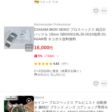
ウオッチ ラボ
Marinemaster Professional
D1K6AM-BK00 SEIKO プロスペックス 純正D
バックル 18mm SBDX001/8L35-0010他用 D1
K6AM用 ネコポス送料無料
16,000
円
5
%
（
734
pt
）
4.83
（
6
件
）
1〜2日以内に発送（休業日を除く）
有限会社 高山時計店
Alpinist
セイコー プロスペックス アルピニスト 自動巻
き 腕時計 ブランド メンズ コアショップ専用モ