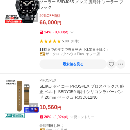
ソーラー SBDJ065 メンズ 腕時計 ソーラー ブ
ラック
20
%OFF価格
66,000
円
14
%
（
8,430
pt
）
5.00
（
8
件
）
11時までの注文で当日発送（休業日を除く）
ザ・クロックハウスPlus+ヤフー店
最安値を見る
PROSPEX
SEIKO セイコー PROSPEX プロスペックス 純
正 ベルト SBDY059 専用 シリコンラバーバン
ド 20mm ベージュ R03D012N0
10,560
円
20
%
（
1,924
pt
）
要エントリー
最短明日お届け