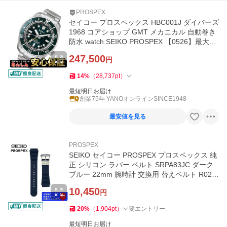
PROSPEX
セイコー プロスペックス HBC001J ダイバーズ
1968 コアショップ GMT メカニカル 自動巻き
防水 watch SEIKO PROSPEX 【0526】最大60
回無金利ローン
247,500
円
14
%
（
28,737
pt
）
最短明日お届け
創業75年 YANOオンラインSINCE1948
最安値を見る
PROSPEX
SEIKO セイコー PROSPEX プロスペックス 純
正 シリコン ラバー ベルト SRPA83JC ダーク
ブルー 22mm 腕時計 交換用 替えベルト R02Y
012J0
10,450
円
20
%
（
1,904
pt
）
要エントリー
最短明日お届け