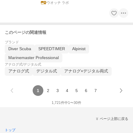
ウオッチ ラボ
このページの関連情報
ブランド
Diver Scuba
SPEEDTIMER
Alpinist
Marinemaster Professional
アナログ式/デジタル式
アナログ式
デジタル式
アナログ×デジタル両式
1
2
3
4
5
6
7
1,721
件中
1
〜
30
件
ページ上部に戻る
トップ