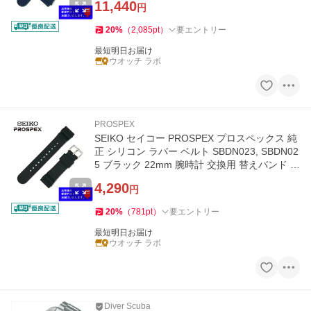
11,440
円
20
%
（
2,085
pt
）
要エントリー
最短明日お届け
ウオッチ ラボ
PROSPEX
SEIKO セイコー PROSPEX プロスペックス 純
正 シリコン ラバー ベルト SBDN023, SBDN02
5 ブラック 22mm 腕時計 交換用 替えバンド R
033011J9
4,290
円
20
%
（
781
pt
）
要エントリー
最短明日お届け
ウオッチ ラボ
Diver Scuba