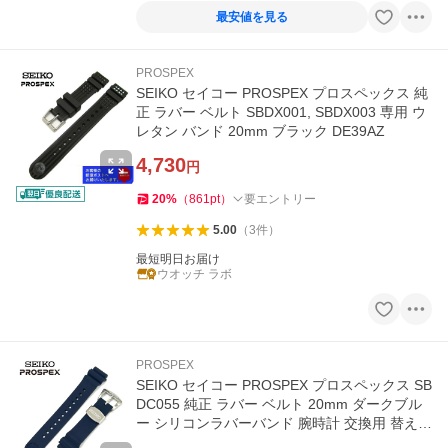
最安値を見る
PROSPEX
SEIKO セイコー PROSPEX プロスペックス 純
正 ラバー ベルト SBDX001, SBDX003 専用 ウ
レタン バンド 20mm ブラック DE39AZ
4,730
円
20
%
（
861
pt
）
要エントリー
5.00
（
3
件
）
最短明日お届け
ウオッチ ラボ
PROSPEX
SEIKO セイコー PROSPEX プロスペックス SB
DC055 純正 ラバー ベルト 20mm ダークブル
ー シリコンラバーバンド 腕時計 交換用 替えベ
ルト R02C012J0