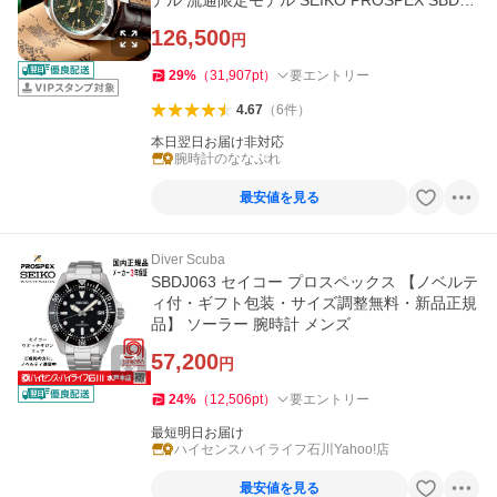
デル 流通限定モデル SEIKO PROSPEX SBDC2
11
126,500
円
29
%
（
31,907
pt
）
要エントリー
4.67
（
6
件
）
本日翌日お届け非対応
腕時計のななぷれ
最安値を見る
Diver Scuba
SBDJ063 セイコー プロスペックス 【ノベルテ
ィ付・ギフト包装・サイズ調整無料・新品正規
品】 ソーラー 腕時計 メンズ
57,200
円
24
%
（
12,506
pt
）
要エントリー
最短明日お届け
ハイセンスハイライフ石川Yahoo!店
最安値を見る