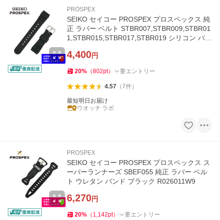
PROSPEX
SEIKO セイコー PROSPEX プロスペックス 純
正 ラバー ベルト STBR007,STBR009,STBR01
1,STBR015,STBR017,STBR019 シリコン バン
ド 20mm ブラック R041011J9
4,400
円
20
%
（
802
pt
）
要エントリー
4.57
（
7
件
）
最短明日お届け
ウオッチ ラボ
PROSPEX
SEIKO セイコー PROSPEX プロスペックス ス
ーパーランナーズ SBEF055 純正 ラバー ベル
ト ウレタン バンド ブラック R026011W9
6,270
円
20
%
（
1,142
pt
）
要エントリー