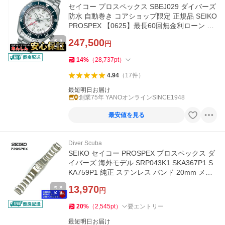
セイコー プロスペックス SBEJ029 ダイバーズ
防水 自動巻き コアショップ限定 正規品 SEIKO
PROSPEX 【0625】最長60回無金利ローン 爆
買 watch
247,500
円
14
%
（
28,737
pt
）
4.94
（
17
件
）
最短明日お届け
創業75年 YANOオンラインSINCE1948
最安値を見る
Diver Scuba
SEIKO セイコー PROSPEX プロスペックス ダ
イバーズ 海外モデル SRP043K1 SKA367P1 S
KA759P1 純正 ステンレス バンド 20mm メタ
ル ブレス 35J5JG
13,970
円
20
%
（
2,545
pt
）
要エントリー
最短明日お届け