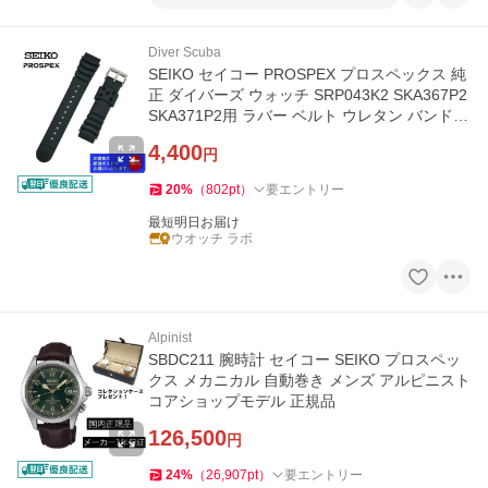
Diver Scuba
SEIKO セイコー PROSPEX プロスペックス 純
正 ダイバーズ ウォッチ SRP043K2 SKA367P2
SKA371P2用 ラバー ベルト ウレタン バンド
ブラック 20mm 4KR3JZR
4,400
円
20
%
（
802
pt
）
要エントリー
最短明日お届け
ウオッチ ラボ
Alpinist
SBDC211 腕時計 セイコー SEIKO プロスペッ
クス メカニカル 自動巻き メンズ アルピニスト
コアショップモデル 正規品
126,500
円
24
%
（
26,907
pt
）
要エントリー