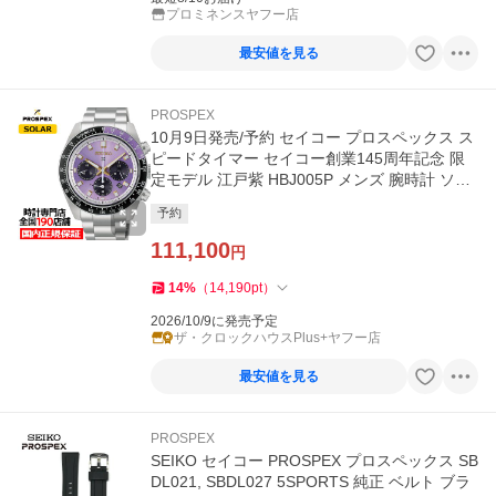
プロミネンスヤフー店
最安値を見る
PROSPEX
10月9日発売/予約 セイコー プロスペックス ス
ピードタイマー セイコー創業145周年記念 限
定モデル 江戸紫 HBJ005P メンズ 腕時計 ソー
ラー クロノグラフ
予約
111,100
円
14
%
（
14,190
pt
）
2026/10/9に発売予定
ザ・クロックハウスPlus+ヤフー店
最安値を見る
PROSPEX
SEIKO セイコー PROSPEX プロスペックス SB
DL021, SBDL027 5SPORTS 純正 ベルト ブラ