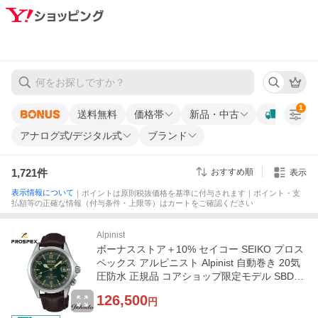
1
送料無料
価格帯
新品・中古
アナログ式/デジタル式
ブランド
1,721
件
おすすめ順
表示
表示情報について
｜ポイントは原則税抜価格を基準に付与されます｜ポイント・支
払額等の正確な情報（付与条件・上限等）はカートをご確認ください
Alpinist
ボーナスストア＋10% セイコー SEIKO プロス
ペックス アルピニスト Alpinist 自動巻き 20気
圧防水 正規品 コアショップ限定モデル SBDC2
11
126,500
円