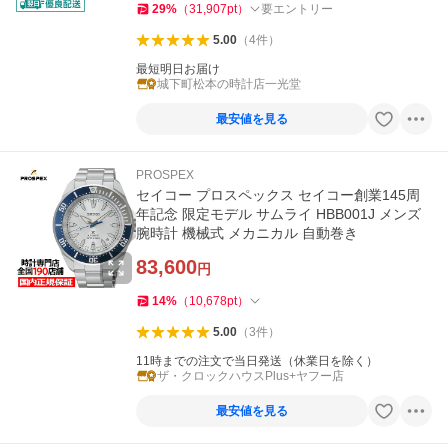
29
%
（
31,907
pt
）
要エントリー
5.00
（
4
件
）
最短明日お届け
城下町松本の時計店一光堂
最安値を見る
PROSPEX
セイコー プロスペックス セイコー創業145周
年記念 限定モデル サムライ HBB001J メンズ
腕時計 機械式 メカニカル 自動巻き
83,600
円
14
%
（
10,678
pt
）
5.00
（
3
件
）
11時までの注文で当日発送（休業日を除く）
ザ・クロックハウスPlus+ヤフー店
最安値を見る