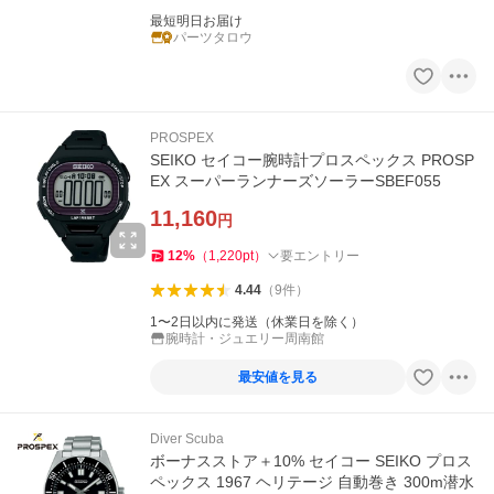
最短明日お届け
パーツタロウ
PROSPEX
SEIKO セイコー腕時計プロスペックス PROSP
EX スーパーランナーズソーラーSBEF055
11,160
円
12
%
（
1,220
pt
）
要エントリー
4.44
（
9
件
）
1〜2日以内に発送（休業日を除く）
腕時計・ジュエリー周南館
最安値を見る
Diver Scuba
ボーナスストア＋10% セイコー SEIKO プロス
ペックス 1967 ヘリテージ 自動巻き 300m潜水