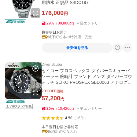
用防水 正規品 SBDC197
176,000
円
29
%
（
39,880
pt
）
要エントリー
最短明日お届け
城下町松本の時計店一光堂
最安値を見る
Diver Scuba
セイコー プロスペックス ダイバースキューバ
ソーラー 腕時計 ブランド メンズ ダイバーズウ
ォッチ SEIKO PROSPEX SBDJ063 アナログ
ブラック 黒
20
%OFF価格
57,200
円
20
%
（
10,426
pt
）
要エントリー
4.50
（
16
件
）
本日翌日お届け非対応
腕時計のななぷれ