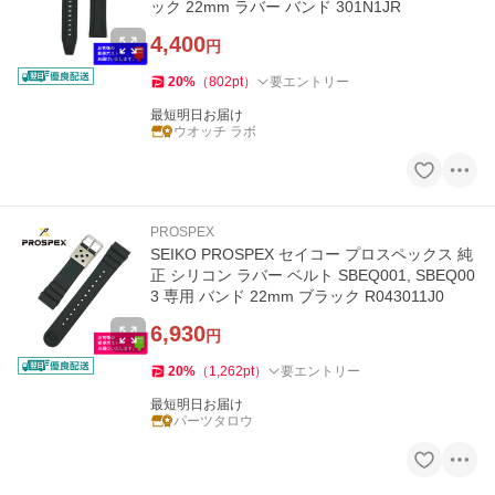
ック 22mm ラバー バンド 301N1JR
4,400
円
20
%
（
802
pt
）
要エントリー
最短明日お届け
ウオッチ ラボ
PROSPEX
SEIKO PROSPEX セイコー プロスペックス 純
正 シリコン ラバー ベルト SBEQ001, SBEQ00
3 専用 バンド 22mm ブラック R043011J0
6,930
円
20
%
（
1,262
pt
）
要エントリー
最短明日お届け
パーツタロウ