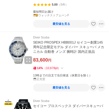
5.00
（
5
件
）
最短明日お届け
ウォッチストアムーンF
最安値を見る
Diver Scuba
SEIKO PROSPEX HBB001J セイコー創業145
周年記念限定モデル ダイバー スキューバ メカ
ニカル 自動巻 メンズ 腕時計 国内正規品
83,600
円
14
%
（
10,678
pt
）
13時までの注文で当日発送（休業日を除く）
正光堂
最安値を見る
Diver Scuba
セイコー プロスペックス ダイバースキューバ