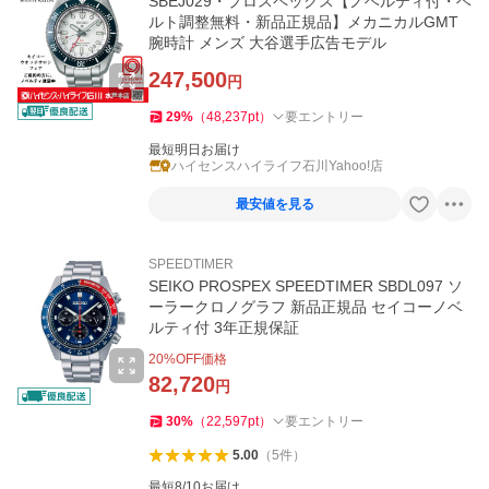
SBEJ029・プロスペックス【ノベルティ付・ベ
ルト調整無料・新品正規品】メカニカルGMT
腕時計 メンズ 大谷選手広告モデル
247,500
円
29
%
（
48,237
pt
）
要エントリー
最短明日お届け
ハイセンスハイライフ石川Yahoo!店
最安値を見る
SPEEDTIMER
SEIKO PROSPEX SPEEDTIMER SBDL097 ソ
ーラークロノグラフ 新品正規品 セイコーノベ
ルティ付 3年正規保証
20
%OFF価格
82,720
円
30
%
（
22,597
pt
）
要エントリー
5.00
（
5
件
）
最短8/10お届け