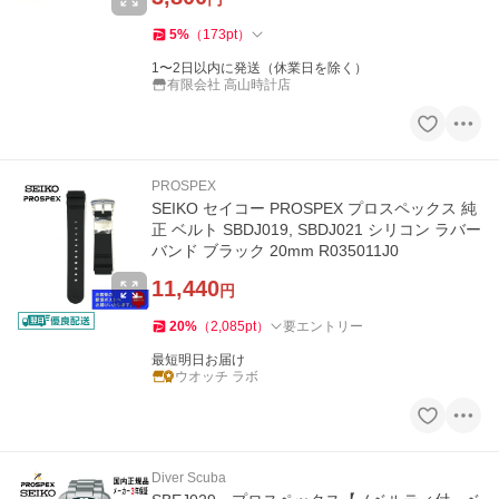
5
%
（
173
pt
）
1〜2日以内に発送（休業日を除く）
有限会社 高山時計店
PROSPEX
SEIKO セイコー PROSPEX プロスペックス 純
正 ベルト SBDJ019, SBDJ021 シリコン ラバー
バンド ブラック 20mm R035011J0
11,440
円
20
%
（
2,085
pt
）
要エントリー
最短明日お届け
ウオッチ ラボ
Diver Scuba