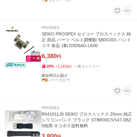
ウオッチ ラボ
PROSPEX
SEIKO PROSPEX セイコー プロスペックス 純
正 部品 パーツ ベルト調整駒 SBDC001 バンド
コマ 単品 1駒 D3D9AG-LK00
6,380
円
20
%
（
1,162
pt
）
要エントリー
最短明日お届け
パーツタロウ
PROSPEX
R041011J9 SEIKO プロスペックス 20mm 純正
シリコンバンド ブラック STBR00C/V147-0BZ
0他用 ネコポス送料無料
3,800
円