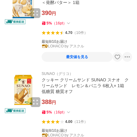
＜発酵バター＞ 1箱
390
円
5
%
（
16
pt
）
4.70
（
10
件
）
最短8/10お届け
LOHACO by アスクル
最安値を見る
SUNAO（グリコ）
クッキー クリームサンド SUNAO スナオ ク
リームサンド レモン＆バニラ 6枚入× 1箱
低糖質 糖質オフ
388
円
5
%
（
16
pt
）
4.00
（
11
件
）
最短8/10お届け
LOHACO by アスクル