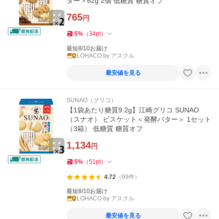
ター＞62g 2個 低糖質 糖質オフ
765
円
5
%
（
34
pt
）
最短8/10お届け
LOHACO by アスクル
最安値を見る
SUNAO（グリコ）
【1袋あたり糖質9.2g】江崎グリコ SUNAO
（スナオ） ビスケット＜発酵バター＞ 1セット
（3箱） 低糖質 糖質オフ
1,134
円
5
%
（
51
pt
）
4.72
（
99
件
）
最短8/10お届け
LOHACO by アスクル
最安値を見る