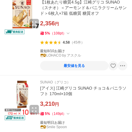
【1枚あたり糖質4.5g】江崎グリコ SUNAO
（スナオ）＜アーモンド＆バニラクリームサン
ド＞6枚入×7箱 低糖質 糖質オフ
2,356
円
5
%
（
108
pt
）
4.58
（
45
件
）
最短8/10お届け
LOHACO by アスクル
最安値を見る
SUNAO（グリコ）
[アイス] 江崎グリコ SUNAO チョコ＆バニラソ
フト 170ml×10個
3,210
円
5
%
（
149
pt
）
最短明日お届け
Smile Spoon