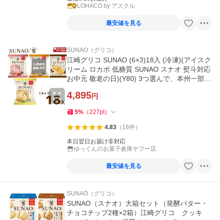
LOHACO by アスクル
最安値を見る
SUNAO（グリコ）
江崎グリコ SUNAO (6×3)18入 (冷凍)(アイスク
リーム ロカボ 低糖質 SUNAO スナオ 熨斗対応
お中元 敬老の日)(Y80) 3つ選んで、本州一部冷
凍送料無料
4,895
円
5
%
（
227
pt
）
4.83
（
18
件
）
本日翌日お届け非対応
ゆっくんのお菓子倉庫ヤフー店
最安値を見る
SUNAO（グリコ）
SUNAO（スナオ）大箱セット（発酵バター・
チョコチップ2種×2箱）江崎グリコ クッキ