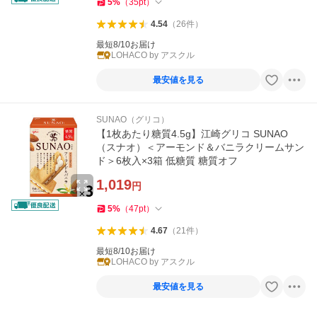
5
%
（
35
pt
）
4.54
（
26
件
）
最短8/10お届け
LOHACO by アスクル
最安値を見る
SUNAO（グリコ）
【1枚あたり糖質4.5g】江崎グリコ SUNAO
（スナオ）＜アーモンド＆バニラクリームサン
ド＞6枚入×3箱 低糖質 糖質オフ
1,019
円
5
%
（
47
pt
）
4.67
（
21
件
）
最短8/10お届け
LOHACO by アスクル
最安値を見る