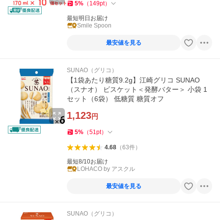
5
%
（
149
pt
）
最短明日お届け
Smile Spoon
最安値を見る
SUNAO（グリコ）
【1袋あたり糖質9.2g】江崎グリコ SUNAO
（スナオ） ビスケット＜発酵バター＞ 小袋 1
セット（6袋） 低糖質 糖質オフ
1,123
円
5
%
（
51
pt
）
4.68
（
63
件
）
最短8/10お届け
LOHACO by アスクル
最安値を見る
SUNAO（グリコ）