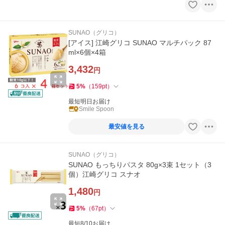
SUNAO（グリコ）
[アイス] 江崎グリコ SUNAO マルチパック 87
ml×6個×4箱
3,432
円
5
%
（
159
pt
）
最短明日お届け
Smile Spoon
最安値を見る
SUNAO（グリコ）
SUNAO もっちりパスタ 80g×3束 1セット（3
個）江崎グリコ スナオ
1,480
円
5
%
（
67
pt
）
最短8/10お届け