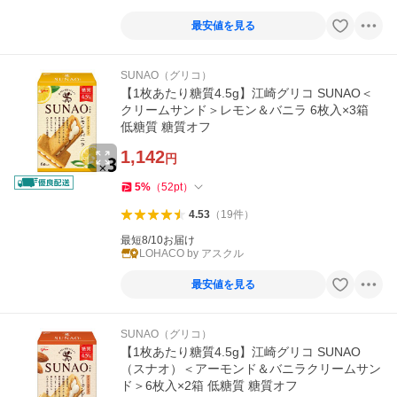
最安値を見る
SUNAO（グリコ）
【1枚あたり糖質4.5g】江崎グリコ SUNAO＜
クリームサンド＞レモン＆バニラ 6枚入×3箱
低糖質 糖質オフ
1,142
円
5
%
（
52
pt
）
4.53
（
19
件
）
最短8/10お届け
LOHACO by アスクル
最安値を見る
SUNAO（グリコ）
【1枚あたり糖質4.5g】江崎グリコ SUNAO
（スナオ）＜アーモンド＆バニラクリームサン
ド＞6枚入×2箱 低糖質 糖質オフ