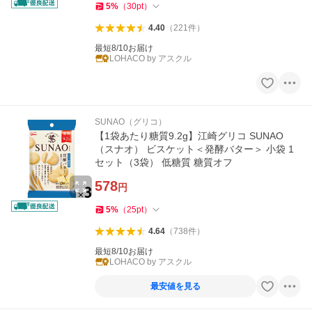
5
%
（
30
pt
）
4.40
（
221
件
）
最短8/10お届け
LOHACO by アスクル
SUNAO（グリコ）
【1袋あたり糖質9.2g】江崎グリコ SUNAO
（スナオ） ビスケット＜発酵バター＞ 小袋 1
セット（3袋） 低糖質 糖質オフ
578
円
5
%
（
25
pt
）
4.64
（
738
件
）
最短8/10お届け
LOHACO by アスクル
最安値を見る