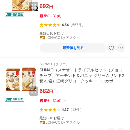
692
円
5
%
（
31
pt
）
4.54
（
567
件
）
最短8/10お届け
LOHACO by アスクル
最安値を見る
SUNAO（グリコ）
SUNAO（スナオ）トライアルセット（チョコ
チップ、アーモンド＆バニラ クリームサンド2
種×1箱）江崎グリコ クッキー ロカボ
682
円
5
%
（
31
pt
）
4.17
（
18
件
）
最短8/10お届け
LOHACO by アスクル