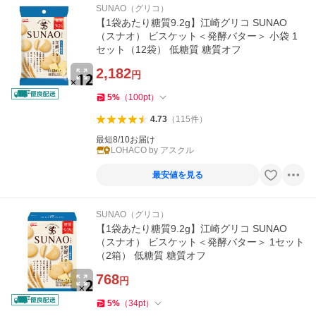
SUNAO（グリコ）
【1袋あたり糖質9.2g】江崎グリコ SUNAO
（スナオ） ビスケット＜発酵バター＞ 小袋 1
セット（12袋） 低糖質 糖質オフ
2,182
円
5
%
（
100
pt
）
4.73
（
115
件
）
最短8/10お届け
LOHACO by アスクル
最安値を見る
SUNAO（グリコ）
【1袋あたり糖質9.2g】江崎グリコ SUNAO
（スナオ） ビスケット＜発酵バター＞ 1セット
（2箱） 低糖質 糖質オフ
768
円
5
%
（
34
pt
）