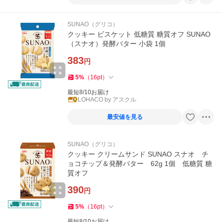
SUNAO（グリコ）
クッキー ビスケット 低糖質 糖質オフ SUNAO
（スナオ）発酵バター 小袋 1個
383
円
5
%
（
16
pt
）
最短8/10お届け
LOHACO by アスクル
最安値を見る
SUNAO（グリコ）
クッキー クリームサンド SUNAO スナオ チ
ョコチップ＆発酵バター 62g 1個 低糖質 糖
質オフ
390
円
5
%
（
16
pt
）
最短8/10お届け