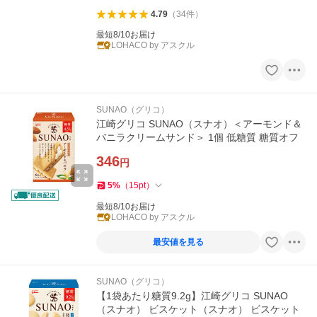
4.79
（
34
件
）
最短8/10お届け
LOHACO by アスクル
SUNAO（グリコ）
江崎グリコ SUNAO（スナオ）＜アーモンド＆
バニラクリームサンド＞ 1個 低糖質 糖質オフ
346
円
5
%
（
15
pt
）
最短8/10お届け
LOHACO by アスクル
最安値を見る
SUNAO（グリコ）
【1袋あたり糖質9.2g】江崎グリコ SUNAO
（スナオ） ビスケット（スナオ） ビスケット