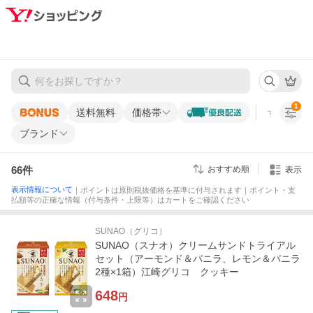
1
送料無料
価格帯
すべての条
ブランド
66
件
おすすめ順
表示
表示情報について
｜ポイントは原則税抜価格を基準に付与されます｜ポイント・支
払額等の正確な情報（付与条件・上限等）はカートをご確認ください
SUNAO（グリコ）
SUNAO（スナオ）クリームサンドトライアル
セット（アーモンド＆バニラ、レモン＆バニラ
2種×1箱）江崎グリコ クッキー
648
円