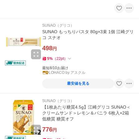
SUNAO（グリコ）
SUNAO もっちりパスタ 80g×3束 1個 江崎グリ
コ スナオ
498
円
5
%
（
22
pt
）
最短8/10お届け
LOHACO by アスクル
最安値を見る
SUNAO（グリコ）
【1枚あたり糖質4.5g】江崎グリコ SUNAO＜
クリームサンド＞レモン＆バニラ 6枚入×2箱
低糖質 糖質オフ
776
円