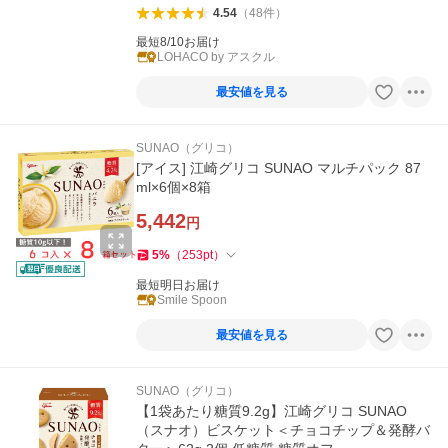
4.54
（
48
件
）
最短8/10お届け
LOHACO by アスクル
最安値を見る
SUNAO（グリコ）
[アイス] 江崎グリコ SUNAO マルチパック 87
ml×6個×8箱
5,442
円
5
%
（
253
pt
）
最短明日お届け
Smile Spoon
最安値を見る
SUNAO（グリコ）
【1袋あたり糖質9.2g】江崎グリコ SUNAO
（スナオ）ビスケット＜チョコチップ＆発酵バ