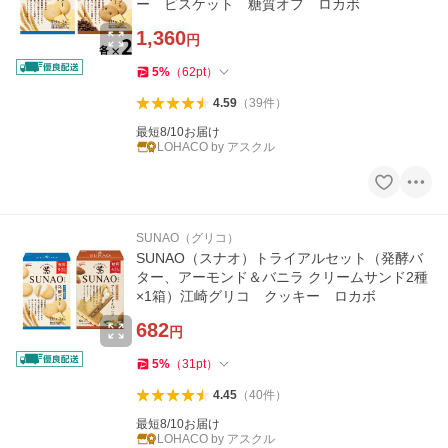
ー ビスケット 糖質オフ ロカボ
1,360
円
5
%
（
62
pt
）
4.59
（
39
件
）
最短8/10お届け
LOHACO by アスクル
SUNAO（グリコ）
SUNAO（スナオ）トライアルセット（発酵バ
ター、アーモンド＆バニラ クリームサンド2種
×1箱）江崎グリコ クッキー ロカボ
682
円
5
%
（
31
pt
）
4.45
（
40
件
）
最短8/10お届け
LOHACO by アスクル