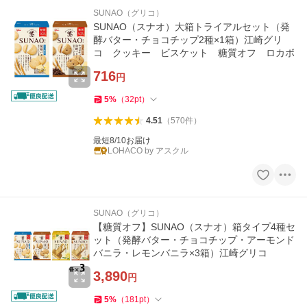
SUNAO（グリコ）
SUNAO（スナオ）大箱トライアルセット（発
酵バター・チョコチップ2種×1箱）江崎グリ
コ クッキー ビスケット 糖質オフ ロカボ
716
円
5
%
（
32
pt
）
4.51
（
570
件
）
最短8/10お届け
LOHACO by アスクル
SUNAO（グリコ）
【糖質オフ】SUNAO（スナオ）箱タイプ4種セ
ット（発酵バター・チョコチップ・アーモンド
バニラ・レモンバニラ×3箱）江崎グリコ
3,890
円
5
%
（
181
pt
）