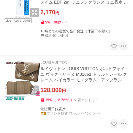
スイム EDP 2ml ミニフレグランス ミニ香水 [0
95394]【メール便可】
2,170
円
5
%
（
98
pt
）
13時までの注文で当日発送（休業日を除く）
BLANC LAPIN
LOUIS VUITTON
ルイヴィトン LOUIS VUITTON ポルトフォイ
ユ ヴィクトリーヌ M81861 トゥルトレール ク
レーム バイカラー モノグラム・アンプラント
三つ折り財布 ンパクト
128,800
円
15
%
（
16,765
pt
）
要エントリー
最短明日お届け
ブランド雑貨 ワールドインポート