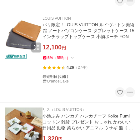
LOUIS VUITTON
パリ限定！LOUIS VUITTON ルイヴィトン美術
館 ノートパソコンケース タブレットケース 15
インチラップトップケース 小物ポーチ FONDA
TION LOUIS VUITTON
12,100
円
5
%
（
555
pt
）
4.26
（
27
件
）
最短明日お届け
OrangeCake
リス（LOUIS VUITTON）
小池ふみ ハンカチ ハンカチーフ Koike Fumi
コットン 雑貨 プレゼント おしゃれ かわいい
日用品 動物 柔らかい アニマル ウサギ 熊 くま
リス アライグマ 総柄
1,320
円