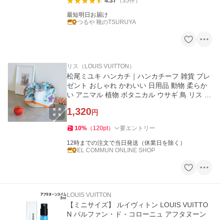
4.37
（
35
件
）
最短明日お届け
つるや 靴のTSURUYA
リス（LOUIS VUITTON）
松尾ミユキ ハンカチ｜ハンカチーフ 雑貨 プレ
ゼント おしゃれ かわいい 日用品 動物 柔らか
い アニマル 植物 ボタニカル ウサギ 鳥 リス ス
カーフ 総柄
1,320
円
10
%
（
120
pt
）
要エントリー
12時までの注文で当日発送（休業日を除く）
EL COMMUN ONLINE SHOP
LOUIS VUITTON
【ミニサイズ】 ルイヴィトン LOUIS VUITTO
N パルファン・ド・コローニュ アフタヌーン