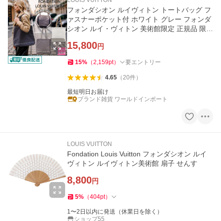
LOUIS VUITTON
フォンダシオン ルイヴィトン トートバッグ フ
ァスナーポケット付 ホワイト グレー フォンダ
シオン ルイ・ヴィトン 美術館限定 正規品 限定
グッズ シンプル
15,800
円
15
%
（
2,159
pt
）
要エントリー
4.65
（
20
件
）
最短明日お届け
ブランド雑貨 ワールドインポート
LOUIS VUITTON
Fondation Louis Vuitton フォンダシオン ルイ
ヴィトン ルイヴィトン美術館 扇子 せんす
8,800
円
5
%
（
404
pt
）
1〜2日以内に発送（休業日を除く）
ショップ55