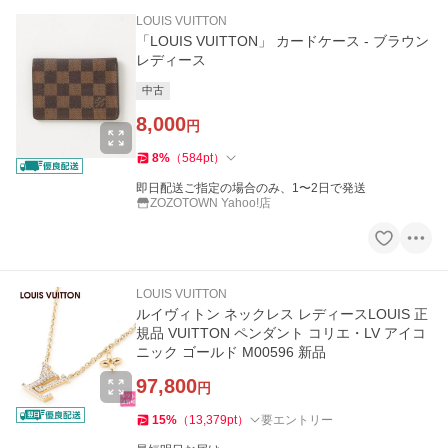
LOUIS VUITTON
「LOUIS VUITTON」 カードケース - ブラウン
レディース
中古
8,000
円
8
%
（
584
pt
）
即日配送ご指定の場合のみ、1〜2日で発送
ZOZOTOWN Yahoo!店
LOUIS VUITTON
ルイヴィトン ネックレス レディースLOUIS 正
規品 VUITTON ペンダント コリエ・LV アイコ
ニック ゴールド M00596 新品
97,800
円
15
%
（
13,379
pt
）
要エントリー