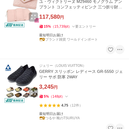
ユ・ヴィクトリーヌ M29460 モノグラム アン
プラント コンフェッティピンク 三つ折り財布
コンパクト 2つ折り 3つ折り
117,580
円
15
%
（
15,739
pt
）
要エントリー
最短明日お届け
ブランド雑貨 ワールドインポート
ジェリー（LOUIS VUITTON）
GERRY スリッポン レディース GR-5550 ジェ
リー サボ 防寒 2WAY
3,245
円
5
%
（
148
pt
）
4.75
（
12
件
）
最短明日お届け
つるや 靴のTSURUYA