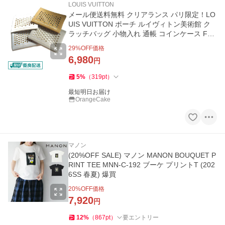
LOUIS VUITTON
メール便送料無料 クリアランス パリ限定！LO
UIS VUITTON ポーチ ルイヴィトン美術館 ク
ラッチバッグ 小物入れ 通帳 コインケース FO
NDATION LOUIS VUITTON
29
%OFF価格
6,980
円
5
%
（
319
pt
）
最短明日お届け
OrangeCake
マノン
(20%OFF SALE) マノン MANON BOUQUET P
RINT TEE MNN-C-192 ブーケ プリントT (202
6SS 春夏) 爆買
20
%OFF価格
7,920
円
12
%
（
867
pt
）
要エントリー