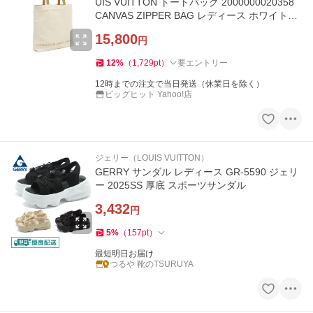
UIS VUITTON トートバッグ 2000000020358
CANVAS ZIPPER BAG レディース ホワイト爆
買
15,800
円
12
%
（
1,729
pt
）
要エントリー
12時までの注文で当日発送（休業日を除く）
ビッグヒット Yahoo!店
ジェリー（LOUIS VUITTON）
GERRY サンダル レディース GR-5590 ジェリ
ー 2025SS 厚底 スポーツサンダル
3,432
円
5
%
（
157
pt
）
最短明日お届け
つるや 靴のTSURUYA