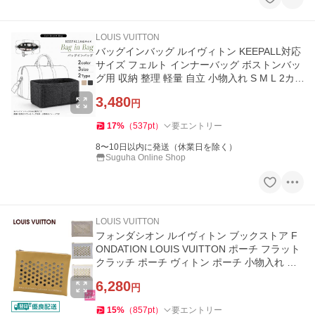
LOUIS VUITTON
バッグインバッグ ルイヴィトン KEEPALL対応
サイズ フェルト インナーバッグ ボストンバッ
グ用 収納 整理 軽量 自立 小物入れ S M L 2カ
ラー 2タイプ ●
3,480
円
17
%
（
537
pt
）
要エントリー
8〜10日以内に発送（休業日を除く）
Suguha Online Shop
LOUIS VUITTON
フォンダシオン ルイヴィトン ブックストア F
ONDATION LOUIS VUITTON ポーチ フラット
クラッチ ポーチ ヴィトン ポーチ 小物入れ ル
イ・ヴィトン 化粧ポーチ
6,280
円
15
%
（
857
pt
）
要エントリー