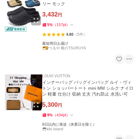
リー モック
3,432
円
5
%
（
157
pt
）
4.80
（
5
件
）
最短明日お届け
つるや 靴のTSURUYA
LOUIS VUITTON
インナーバッグ バッグインバッグ ルイ・ヴィ
トン ショッパートート mini MM シルク ナイロ
ン 軽量 仕分け 収納 丈夫 汚れ防止 水洗い可
5,300
円
9
%
（
434
pt
）
8日以内に発送（休業日を除く）
kiki island