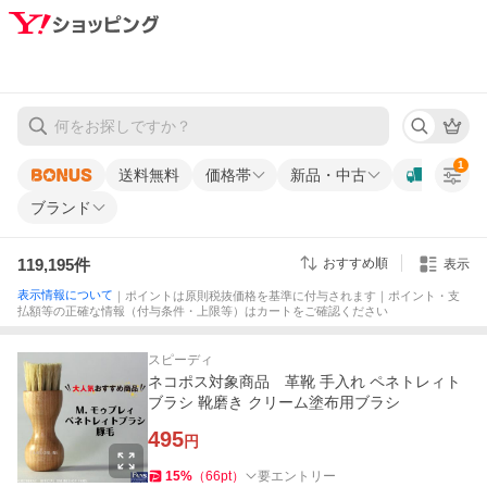
1
送料無料
価格帯
新品・中古
ブランド
119,195
件
おすすめ順
表示
表示情報について
｜ポイントは原則税抜価格を基準に付与されます｜ポイント・支
払額等の正確な情報（付与条件・上限等）はカートをご確認ください
スピーディ
ネコポス対象商品 革靴 手入れ ペネトレィト
ブラシ 靴磨き クリーム塗布用ブラシ
495
円
15
%
（
66
pt
）
要エントリー