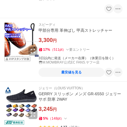
スピーディ
甲部分専用 革伸ばし 甲高ストレッチャー
3,300
円
17
%
（
511
pt
）
要エントリー
3日以内に発送（メーカー在庫）（休業日を除く）
M.MOWBRAY公式EC FANS.ヤフー店
最安値を見る
ジェリー（LOUIS VUITTON）
GERRY スリッポン メンズ GR-6550 ジェリー
サボ 防寒 2WAY
3,245
円
5
%
（
148
pt
）