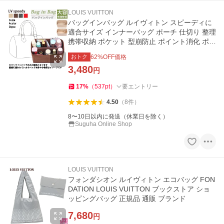
LOUIS VUITTON
バッグインバッグ ルイヴィトン スピーディに
適合サイズ インナーバッグ ポーチ 仕切り 整理
携帯収納 ポケット 型崩防止 ポイント消化 ポイ
ント利用 ●
おトク
62
%OFF価格
3,480
円
17
%
（
537
pt
）
要エントリー
4.50
（
8
件
）
8〜10日以内に発送（休業日を除く）
Suguha Online Shop
LOUIS VUITTON
フォンダシオン ルイヴィトン エコバッグ FON
DATION LOUIS VUITTON ブックストア ショ
ッピングバッグ 正規品 通販 ブランド
7,680
円