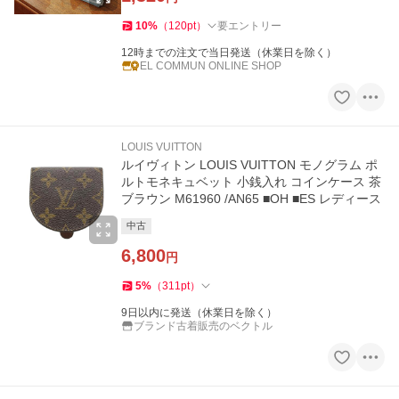
10
%
（
120
pt
）
要エントリー
12時までの注文で当日発送（休業日を除く）
EL COMMUN ONLINE SHOP
LOUIS VUITTON
ルイヴィトン LOUIS VUITTON モノグラム ポ
ルトモネキュベット 小銭入れ コインケース 茶
ブラウン M61960 /AN65 ■OH ■ES レディース
中古
6,800
円
5
%
（
311
pt
）
9日以内に発送（休業日を除く）
ブランド古着販売のベクトル