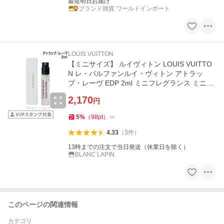
最短明日お届け
ブランド雑貨 ワールドインポート
LOUIS VUITTON
【ミニサイズ】 ルイヴィトン LOUIS VUITTO
N レ・パルファンルイ・ヴィトン アトラッ
プ・レーヴ EDP 2ml ミニフレグランス ミニ香
水 [091204]【メール便可】
2,170
円
5
%
（
98
pt
）
4.33
（
3
件
）
13時までの注文で当日発送（休業日を除く）
BLANC LAPIN
このページの関連情報
カテゴリ