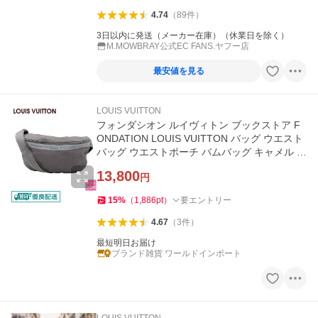
4.74
（
89
件
）
3日以内に発送（メーカー在庫）（休業日を除く）
M.MOWBRAY公式EC FANS.ヤフー店
最安値を見る
LOUIS VUITTON
フォンダシオン ルイヴィトン ブックストア F
ONDATION LOUIS VUITTON バッグ ウエスト
バッグ ウエストポーチ バムバッグ キャメル ヴ
ィトン ボディバッグ 小さめ
13,800
円
15
%
（
1,886
pt
）
要エントリー
4.67
（
3
件
）
最短明日お届け
ブランド雑貨 ワールドインポート