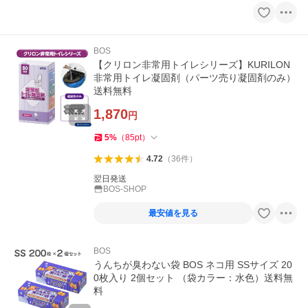
BOS
【クリロン非常用トイレシリーズ】KURILON
非常用トイレ凝固剤（パーツ売り凝固剤のみ）
送料無料
1,870
円
5
%
（
85
pt
）
4.72
（
36
件
）
翌日発送
BOS-SHOP
最安値を見る
BOS
うんちが臭わない袋 BOS ネコ用 SSサイズ 20
0枚入り 2個セット （袋カラー：水色）送料無
料