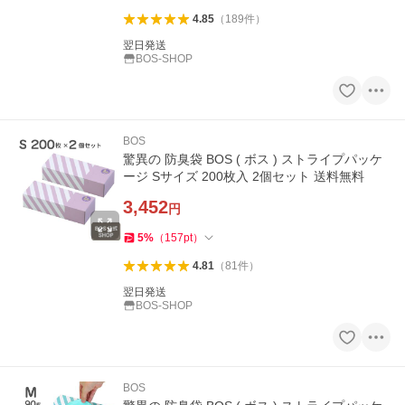
4.85
（
189
件
）
翌日発送
BOS-SHOP
BOS
驚異の 防臭袋 BOS ( ボス ) ストライプパッケ
ージ Sサイズ 200枚入 2個セット 送料無料
3,452
円
5
%
（
157
pt
）
4.81
（
81
件
）
翌日発送
BOS-SHOP
BOS