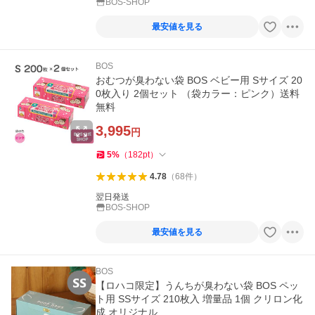
BOS-SHOP
最安値を見る
BOS
おむつが臭わない袋 BOS ベビー用 Sサイズ 20
0枚入り 2個セット （袋カラー：ピンク）送料
無料
3,995
円
5
%
（
182
pt
）
4.78
（
68
件
）
翌日発送
BOS-SHOP
最安値を見る
BOS
【ロハコ限定】うんちが臭わない袋 BOS ペッ
ト用 SSサイズ 210枚入 増量品 1個 クリロン化
成 オリジナル