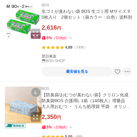
BOS
生ゴミが臭わない袋 BOS 生ゴミ用 Mサイズ 9
0枚入り 2個セット（袋カラー：白色）送料別
2,616
円
5
%
（
119
pt
）
4.89
（
74
件
）
翌日発送
BOS-SHOP
最安値を見る
BOS
【防臭袋/おむつが臭わない袋】クリロン化成
防臭袋BOS 介護用L 1箱（140枚入）増量品
大人用おむつ ・ うんち処理袋 平袋 オリジナ
ル オリジナル
2,350
円
5
%
（
106
pt
）
5.00
（
4
件
）