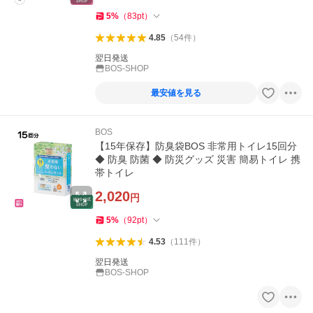
5
%
（
83
pt
）
4.85
（
54
件
）
翌日発送
BOS-SHOP
最安値を見る
BOS
【15年保存】防臭袋BOS 非常用トイレ15回分
◆ 防臭 防菌 ◆ 防災グッズ 災害 簡易トイレ 携
帯トイレ
2,020
円
5
%
（
92
pt
）
4.53
（
111
件
）
翌日発送
BOS-SHOP