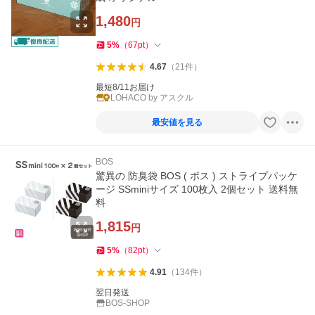
1,480
円
5
%
（
67
pt
）
4.67
（
21
件
）
最短8/11お届け
LOHACO by アスクル
最安値を見る
BOS
驚異の 防臭袋 BOS ( ボス ) ストライプパッケ
ージ SSminiサイズ 100枚入 2個セット 送料無
料
1,815
円
5
%
（
82
pt
）
4.91
（
134
件
）
翌日発送
BOS-SHOP