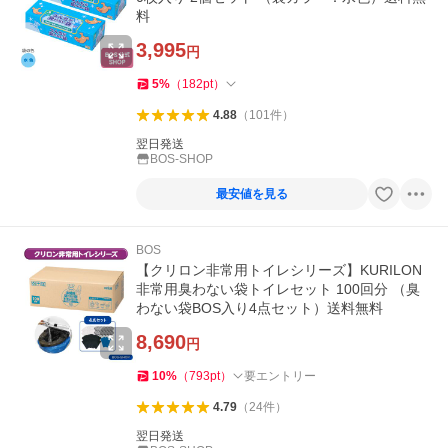
料
3,995
円
5
%
（
182
pt
）
4.88
（
101
件
）
翌日発送
BOS-SHOP
最安値を見る
BOS
【クリロン非常用トイレシリーズ】KURILON
非常用臭わない袋トイレセット 100回分 （臭
わない袋BOS入り4点セット）送料無料
8,690
円
10
%
（
793
pt
）
要エントリー
4.79
（
24
件
）
翌日発送