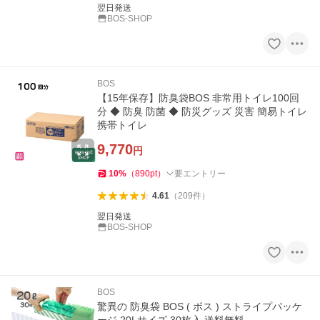
翌日発送
BOS-SHOP
BOS
【15年保存】防臭袋BOS 非常用トイレ100回
分 ◆ 防臭 防菌 ◆ 防災グッズ 災害 簡易トイレ
携帯トイレ
9,770
円
10
%
（
890
pt
）
要エントリー
4.61
（
209
件
）
翌日発送
BOS-SHOP
BOS
驚異の 防臭袋 BOS ( ボス ) ストライプパッケ