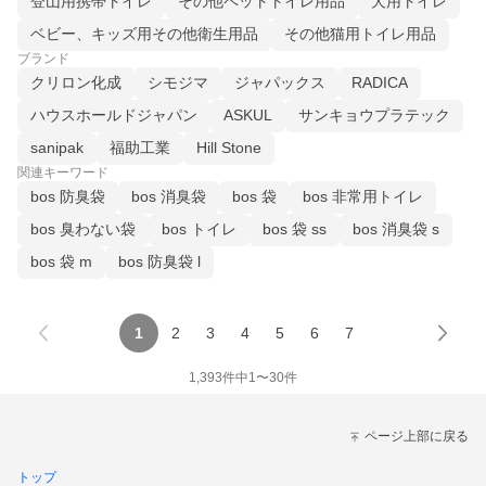
登山用携帯トイレ
その他ペットトイレ用品
犬用トイレ
ベビー、キッズ用その他衛生用品
その他猫用トイレ用品
ブランド
クリロン化成
シモジマ
ジャパックス
RADICA
ハウスホールドジャパン
ASKUL
サンキョウプラテック
sanipak
福助工業
Hill Stone
関連キーワード
bos 防臭袋
bos 消臭袋
bos 袋
bos 非常用トイレ
bos 臭わない袋
bos トイレ
bos 袋 ss
bos 消臭袋 s
bos 袋 m
bos 防臭袋 l
1
2
3
4
5
6
7
1,393
件中
1
〜
30
件
ページ上部に戻る
トップ