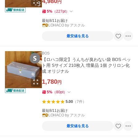
4,980
円
5
%
（
227
pt
）
最短8/11お届け
LOHACO by アスクル
最安値を見る
BOS
【ロハコ限定】うんちが臭わない袋 BOS ペッ
ト用 Sサイズ 210枚入 増量品 1個 クリロン化
成 オリジナル
1,780
円
5
%
（
80
pt
）
5.00
（
7
件
）
最短8/11お届け
LOHACO by アスクル
最安値を見る