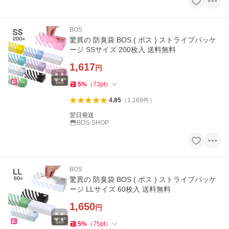
BOS
驚異の 防臭袋 BOS ( ボス ) ストライプパッケ
ージ SSサイズ 200枚入 送料無料
1,617
円
5
%
（
73
pt
）
4.85
（
1,169
件
）
翌日発送
BOS-SHOP
BOS
驚異の 防臭袋 BOS ( ボス ) ストライプパッケ
ージ LLサイズ 60枚入 送料無料
1,650
円
5
%
（
75
pt
）