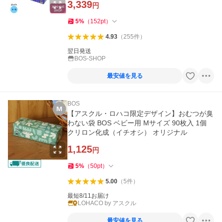
3,339
円
5
%
（
152
pt
）
4.93
（
255
件
）
翌日発送
BOS-SHOP
最安値を見る
BOS
【アスクル・ロハコ限定デザイン】おむつが臭
わない袋 BOS ベビー用 Mサイズ 90枚入 1個
クリロン化成（イチオシ） オリジナル
1,125
円
5
%
（
50
pt
）
5.00
（
5
件
）
最短8/11お届け
LOHACO by アスクル
最安値を見る