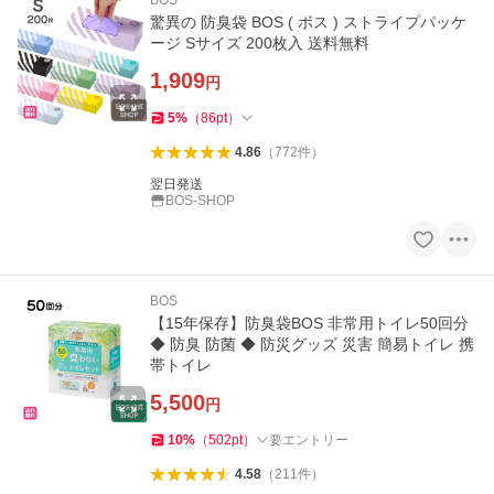
BOS
驚異の 防臭袋 BOS ( ボス ) ストライプパッケ
ージ Sサイズ 200枚入 送料無料
1,909
円
5
%
（
86
pt
）
4.86
（
772
件
）
翌日発送
BOS-SHOP
BOS
【15年保存】防臭袋BOS 非常用トイレ50回分
◆ 防臭 防菌 ◆ 防災グッズ 災害 簡易トイレ 携
帯トイレ
5,500
円
10
%
（
502
pt
）
要エントリー
4.58
（
211
件
）