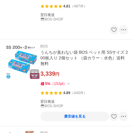
4.81
（
487
件
）
翌日発送
BOS-SHOP
BOS
うんちが臭わない袋 BOS ペット用 SSサイズ 2
00枚入り 2個セット （袋カラー：水色）送料
無料
3,339
円
5
%
（
152
pt
）
4.89
（
440
件
）
翌日発送
BOS-SHOP
最安値を見る