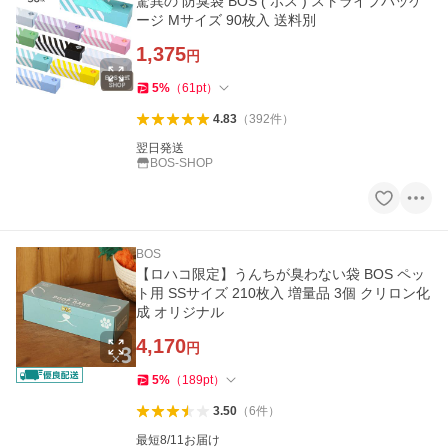
驚異の 防臭袋 BOS ( ボス ) ストライプパッケ
ージ Mサイズ 90枚入 送料別
1,375
円
5
%
（
61
pt
）
4.83
（
392
件
）
翌日発送
BOS-SHOP
BOS
【ロハコ限定】うんちが臭わない袋 BOS ペッ
ト用 SSサイズ 210枚入 増量品 3個 クリロン化
成 オリジナル
4,170
円
5
%
（
189
pt
）
3.50
（
6
件
）
最短8/11お届け