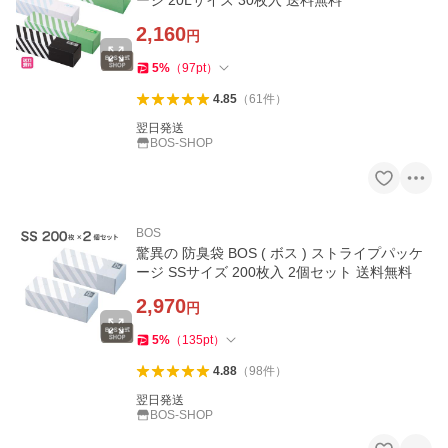
ージ 20Lサイズ 30枚入 送料無料
2,160
円
5
%
（
97
pt
）
4.85
（
61
件
）
翌日発送
BOS-SHOP
BOS
驚異の 防臭袋 BOS ( ボス ) ストライプパッケ
ージ SSサイズ 200枚入 2個セット 送料無料
2,970
円
5
%
（
135
pt
）
4.88
（
98
件
）
翌日発送
BOS-SHOP