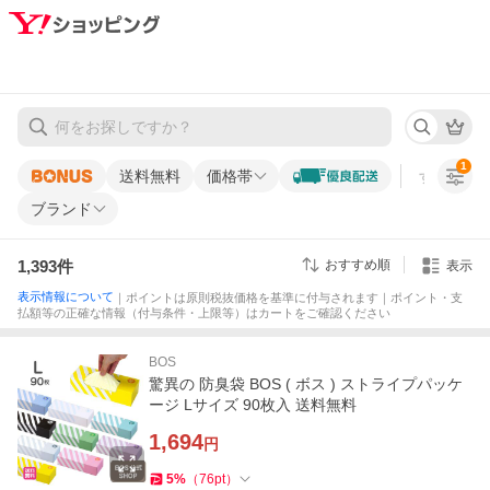
1
送料無料
価格帯
すべての条
ブランド
1,393
件
おすすめ順
表示
表示情報について
｜ポイントは原則税抜価格を基準に付与されます｜ポイント・支
払額等の正確な情報（付与条件・上限等）はカートをご確認ください
BOS
驚異の 防臭袋 BOS ( ボス ) ストライプパッケ
ージ Lサイズ 90枚入 送料無料
1,694
円
5
%
（
76
pt
）