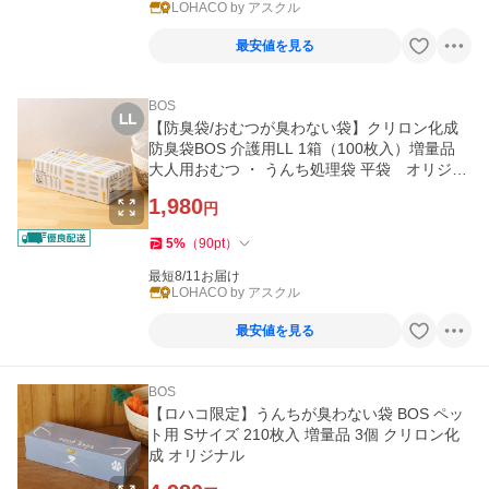
LOHACO by アスクル
最安値を見る
BOS
【防臭袋/おむつが臭わない袋】クリロン化成
防臭袋BOS 介護用LL 1箱（100枚入）増量品
大人用おむつ ・ うんち処理袋 平袋 オリジナ
ル オリジナル
1,980
円
5
%
（
90
pt
）
最短8/11お届け
LOHACO by アスクル
最安値を見る
BOS
【ロハコ限定】うんちが臭わない袋 BOS ペッ
ト用 Sサイズ 210枚入 増量品 3個 クリロン化
成 オリジナル