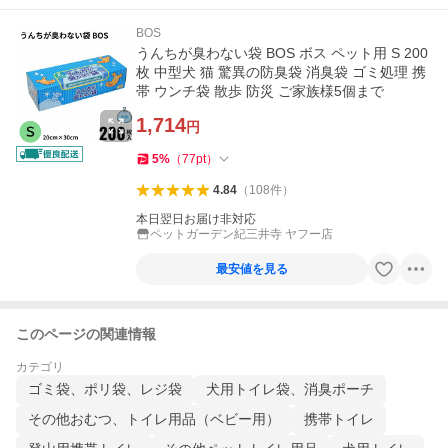
BOS
うんちが臭わない袋 BOS ボス ペット用 S 200
枚 中型犬 猫 驚異の防臭袋 消臭袋 ゴミ処理 携
帯 ウンチ袋 散歩 防災 ご家族様5個まで
1,714
円
5
%
（
77
pt
）
4.84
（
108
件
）
本日翌日お届け非対応
ペットガーデン紀三井寺 ヤフー店
最安値を見る
このページの関連情報
カテゴリ
ゴミ袋、ポリ袋、レジ袋
犬用トイレ袋、消臭ポーチ
その他おむつ、トイレ用品（ベビー用）
携帯トイレ