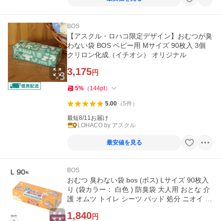
BOS
【アスクル・ロハコ限定デザイン】おむつが臭
わない袋 BOS ベビー用 Mサイズ 90枚入 3個
クリロン化成（イチオシ） オリジナル
3,175
円
5
%
（
144
pt
）
5.00
（
5
件
）
最短8/11お届け
LOHACO by アスクル
最安値を見る
BOS
おむつ 臭わない袋 bos (ボス) Lサイズ 90枚入
り (袋カラー： 白色 ) 防臭袋 大人用 おとな 介
護 オムツ トイレ シーツ パッド 処分 ニオイ 対
策 非常 防災
1,840
円