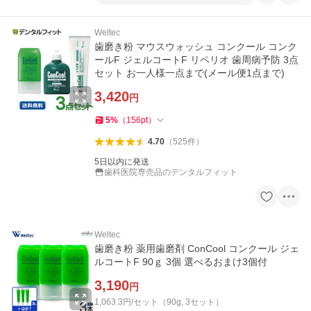
Weltec
歯磨き粉 マウスウォッシュ コンクール コンク
ールF ジェルコートF リペリオ 歯周病予防 3点
セット お一人様一点まで(メール便1点まで)
3,420
円
5
%
（
156
pt
）
4.70
（
525
件
）
5日以内に発送
歯科医院専売品のデンタルフィット
Weltec
歯磨き粉 薬用歯磨剤 ConCool コンクール ジェ
ルコートF 90ｇ 3個 選べるおまけ3個付
3,190
円
1,063.3円/セット（90g, 3セット）