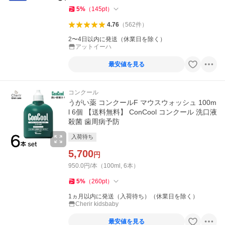
5
%
（
145
pt
）
4.76
（
562
件
）
2〜4日以内に発送（休業日を除く）
アットイーハ
最安値を見る
コンクール
うがい薬 コンクールF マウスウォッシュ 100m
l 6個 【送料無料】 ConCool コンクール 洗口液
殺菌 歯周病予防
入荷待ち
5,700
円
950.0円/本（100ml, 6本）
5
%
（
260
pt
）
1ヵ月以内に発送（入荷待ち）（休業日を除く）
Cherir kidsbaby
最安値を見る