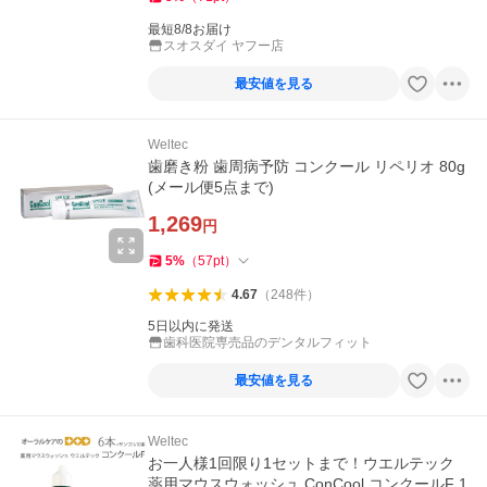
最短8/8お届け
スオスダイ ヤフー店
最安値を見る
Weltec
歯磨き粉 歯周病予防 コンクール リペリオ 80g
(メール便5点まで)
1,269
円
5
%
（
57
pt
）
4.67
（
248
件
）
5日以内に発送
歯科医院専売品のデンタルフィット
最安値を見る
Weltec
お一人様1回限り1セットまで！ウエルテック
薬用マウスウォッシュ ConCool コンクールF 1