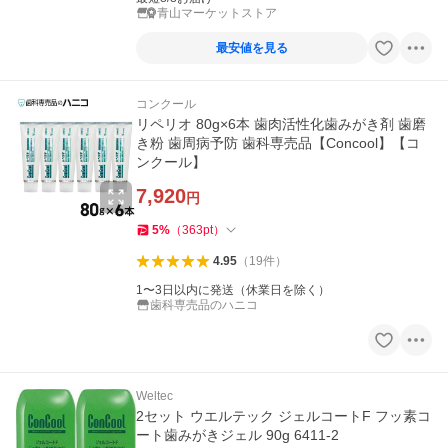
青山マーケットストア
最安値を見る
コンクール
リペリオ 80g×6本 歯肉活性化歯みがき剤 歯磨
き粉 歯周病予防 歯科専売品【Concool】【コ
ンクール】
7,920
円
5
%
（
363
pt
）
4.95
（
19
件
）
1〜3日以内に発送（休業日を除く）
歯科専売品のハニコ
Weltec
2セット ウエルテック ジェルコートF フッ素コ
ート歯みがきジェル 90g 6411-2