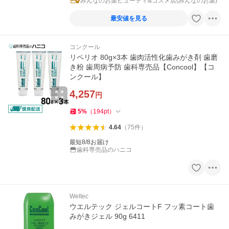
みんなのお薬ビューティ&コスメ店(みんなのお薬)
最安値を見る
コンクール
リペリオ 80g×3本 歯肉活性化歯みがき剤 歯磨
き粉 歯周病予防 歯科専売品【Concool】【コ
ンクール】
4,257
円
5
%
（
194
pt
）
4.64
（
75
件
）
最短8/8お届け
歯科専売品のハニコ
Weltec
ウエルテック ジェルコートF フッ素コート歯
みがきジェル 90g 6411