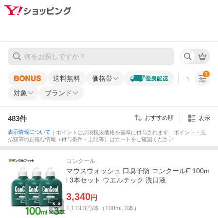
1
送料無料
価格帯
すべての条
対象
ブランド
483
件
おすすめ順
表示
表示情報について
｜ポイントは原則税抜価格を基準に付与されます｜ポイント・支
払額等の正確な情報（付与条件・上限等）はカートをご確認ください
コンクール
マウスウォッシュ 口臭予防 コンクールF 100m
l 3本セット ウエルテック 洗口液
3,340
円
1,113.3円/本（100ml, 3本）