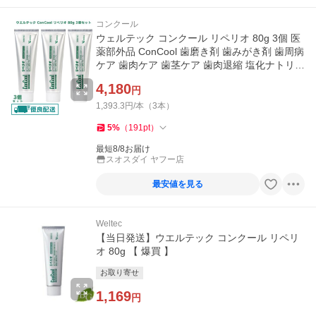
コンクール
ウェルテック コンクール リペリオ 80g 3個 医
薬部外品 ConCool 歯磨き剤 歯みがき剤 歯周病
ケア 歯肉ケア 歯茎ケア 歯肉退縮 塩化ナトリウ
ム配合 発泡剤無配合
4,180
円
1,393.3円/本（3本）
5
%
（
191
pt
）
最短8/8お届け
スオスダイ ヤフー店
最安値を見る
Weltec
【当日発送】ウエルテック コンクール リペリ
オ 80g 【 爆買 】
お取り寄せ
1,169
円