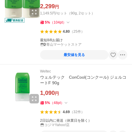
2,299
円
1,149.5円/セット（90g, 2セット）
5
%
（
104
pt
）
4.80
（
25
件
）
最短8/8お届け
青山マーケットストア
最安値を見る
Weltec
ウェルテック ConCool(コンクール) ジェルコ
ートF 90g
1,090
円
5
%
（
48
pt
）
4.69
（
32
件
）
2日以内に発送（休業日を除く）
コジマYahoo!店