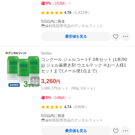
5
%
（
152
pt
）
4.78
（
1,412
件
）
5日以内に発送
歯科医院専売品のデンタルフィット
最安値を見る
Weltec
コンクール ジェルコートF 3本セット (1本/90
g) ジェル歯磨き剤 ウエルテック ※お一人様1
セットまで(メール便1点まで)
3,260
円
1,086.7円/セット（90g, 3セット）
5
%
（
148
pt
）
4.74
（
536
件
）
5日以内に発送
歯科医院専売品のデンタルフィット
最安値を見る