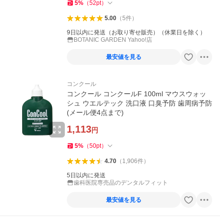
5
%
（
52
pt
）
5.00
（
5
件
）
9日以内に発送（お取り寄せ販売）（休業日を除く）
BOTANIC GARDEN Yahoo!店
最安値を見る
コンクール
コンクール コンクールF 100ml マウスウォッ
シュ ウエルテック 洗口液 口臭予防 歯周病予防
(メール便4点まで)
1,113
円
5
%
（
50
pt
）
4.70
（
1,906
件
）
5日以内に発送
歯科医院専売品のデンタルフィット
最安値を見る