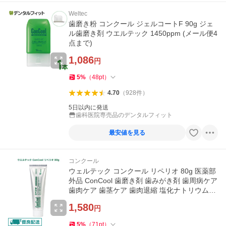
Weltec
歯磨き粉 コンクール ジェルコートF 90g ジェ
ル歯磨き剤 ウエルテック 1450ppm (メール便4
点まで)
1,086
円
5
%
（
48
pt
）
4.70
（
928
件
）
5日以内に発送
歯科医院専売品のデンタルフィット
最安値を見る
コンクール
ウェルテック コンクール リペリオ 80g 医薬部
外品 ConCool 歯磨き剤 歯みがき剤 歯周病ケア
歯肉ケア 歯茎ケア 歯肉退縮 塩化ナトリウム配
合 発泡剤無配合
1,580
円
5
%
（
71
pt
）