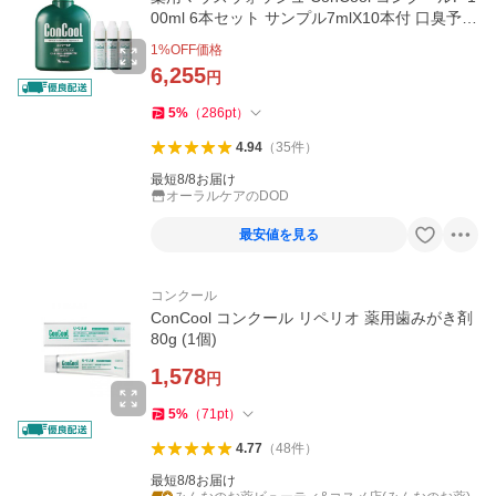
00ml 6本セット サンプル7mlX10本付 口臭予防
メール便不可 即発送
1
%OFF価格
6,255
円
5
%
（
286
pt
）
4.94
（
35
件
）
最短8/8お届け
オーラルケアのDOD
最安値を見る
コンクール
ConCool コンクール リペリオ 薬用歯みがき剤
80g (1個)
1,578
円
5
%
（
71
pt
）
4.77
（
48
件
）
最短8/8お届け