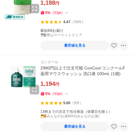
1,198
円
5
%
（
53
pt
）
4.47
（
59
件
）
最短8/8お届け
青山マーケットストア
最安値を見る
コンクール
2980円以上で注文可能 ConCool コンクールF
薬用マウスウォッシュ 洗口液 100mL (1個)
1,194
円
5
%
（
53
pt
）
5.00
（
9
件
）
13時までの注文で当日発送（休業日を除く）
みんなのお薬MAX(みんなのお薬)
最安値を見る