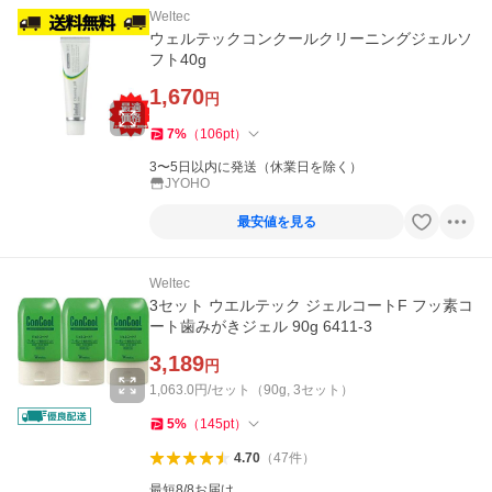
Weltec
ウェルテックコンクールクリーニングジェルソ
フト40g
1,670
円
7
%
（
106
pt
）
3〜5日以内に発送（休業日を除く）
JYOHO
最安値を見る
Weltec
3セット ウエルテック ジェルコートF フッ素コ
ート歯みがきジェル 90g 6411-3
3,189
円
1,063.0円/セット（90g, 3セット）
5
%
（
145
pt
）
4.70
（
47
件
）
最短8/8お届け