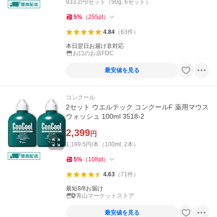
933.2円/セット（90g, 6セット）
5
%
（
255
pt
）
4.84
（
63
件
）
本日翌日お届け非対応
お口のお店FDC
最安値を見る
コンクール
2セット ウエルテック コンクールF 薬用マウス
ウォッシュ 100ml 3518-2
2,399
円
1,199.5円/本（100ml, 2本）
5
%
（
108
pt
）
4.63
（
71
件
）
最短8/8お届け
青山マーケットストア
最安値を見る