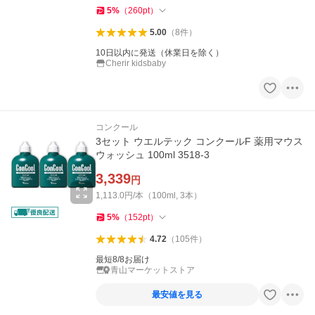
5
%
（
260
pt
）
5.00
（
8
件
）
10日以内に発送（休業日を除く）
Cherir kidsbaby
コンクール
3セット ウエルテック コンクールF 薬用マウス
ウォッシュ 100ml 3518-3
3,339
円
1,113.0円/本（100ml, 3本）
5
%
（
152
pt
）
4.72
（
105
件
）
最短8/8お届け
青山マーケットストア
最安値を見る