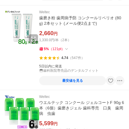
Weltec
歯磨き粉 歯周病予防 コンクールリペリオ (80
g) 2本セット (メール便2点まで)
2,660
円
1,330.0円/本（2本）
5
%
（
121
pt
）
4.74
（
547
件
）
5日以内に発送
歯科医院専売品のデンタルフィット
最安値を見る
Weltec
ウエルテック コンクール ジェルコートF 90g 6
本（6個）歯磨きジェル 歯科専売 口臭 歯周
病 虫歯
5,599
円