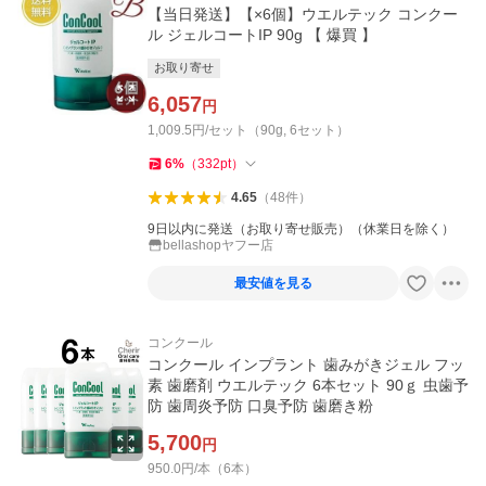
【当日発送】【×6個】ウエルテック コンクー
ル ジェルコートIP 90g 【 爆買 】
お取り寄せ
6,057
円
1,009.5円/セット（90g, 6セット）
6
%
（
332
pt
）
4.65
（
48
件
）
9日以内に発送（お取り寄せ販売）（休業日を除く）
bellashopヤフー店
最安値を見る
コンクール
コンクール インプラント 歯みがきジェル フッ
素 歯磨剤 ウエルテック 6本セット 90ｇ 虫歯予
防 歯周炎予防 口臭予防 歯磨き粉
5,700
円
950.0円/本（6本）