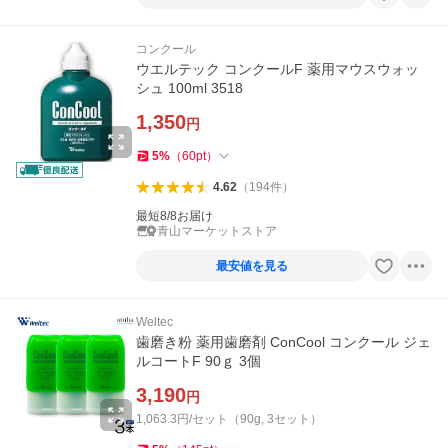
コンクール
ウエルテック コンクールF 薬用マウスウォッ
シュ 100ml 3518
1,350
円
5
%
（
60
pt
）
4.62
（
194
件
）
最短8/8お届け
青山マーケットストア
最安値を見る
Weltec
歯磨き粉 薬用歯磨剤 ConCool コンクール ジェ
ルコートF 90ｇ 3個
3,190
円
1,063.3円/セット（90g, 3セット）