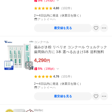
5
%
（
145
pt
）
4.80
（
102
件
）
2〜4日以内に発送（休業日を除く）
アットイーハ
最安値を見る
コンクール
歯みがき粉 リペリオ コンクール ウェルテック
歯周病の方に 3本 選べるおまけ3本 送料無料
4,290
円
5
%
（
196
pt
）
4.76
（
101
件
）
2〜4日以内に発送（休業日を除く）
アットイーハ
最安値を見る
Weltec