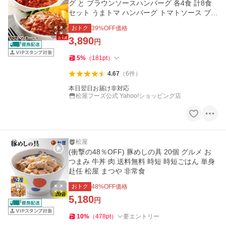
グ と ブラウンソースハンバーグ 各4食 計8食
セット うまトマ ハンバーグ トマトソース ブラ
ウンソース 非常食
おトク
39
%OFF価格
3,890
円
5
%
（
181
pt
）
4.67
（
6
件
）
本日翌日お届け非対応
松屋フーズ公式 Yahoo!ショッピング店
松屋
(衝撃の48％OFF) 豚めしの具 20個 グルメ お
つまみ 牛丼 肉 送料無料 時短 時短ごはん 単身
赴任 松屋 まつや 非常食
おトク
48
%OFF価格
5,180
円
10
%
（
478
pt
）
要エントリー