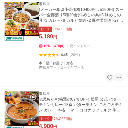
松屋
(メーカー希望小売価格10400円→5180円) スー
パー全部盛り5種20食(牛めしの具×5 豚めしの
具×3 カレー×8 カルビ焼肉×2 豚生姜焼き×2) 送
料無料 松屋 牛丼
おトク
50
%OFF価格
5,180
円
10
%
（
478
pt
）
要エントリー
4.45
（
20
件
）
本日翌日お届け非対応
松屋フードコートヤフー店
松屋
※訳あり※(衝撃の67％OFF) 松屋 公式 バター
チキンカレー 18食 バターチキン ごろごろチキ
ン カレー 本格 トマト ココナッツミルク 牛肉
肉 まつや 食品 非常食
おトク
67
%OFF価格
4,980
円