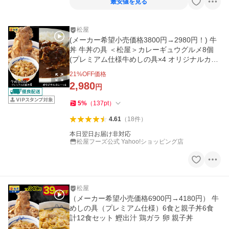
最安値を見る
松屋
(メーカー希望小売価格3800円→2980円！) 牛
丼 牛丼の具 ＜松屋＞カレーギュウグルメ8個
(プレミアム仕様牛めしの具×4 オリジナルカレ
ー×4) 非常食
21
%OFF価格
2,980
円
5
%
（
137
pt
）
4.61
（
18
件
）
本日翌日お届け非対応
松屋フーズ公式 Yahoo!ショッピング店
松屋
（メーカー希望小売価格6900円→4180円） 牛
めしの具（プレミアム仕様）6食と親子丼6食
計12食セット 鰹出汁 鶏ガラ 卵 親子丼