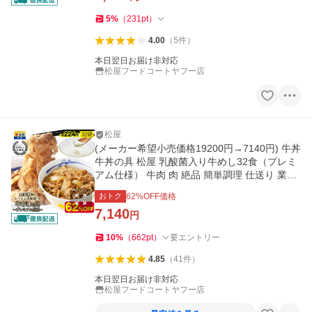
5
%
（
231
pt
）
4.00
（
5
件
）
本日翌日お届け非対応
松屋フードコートヤフー店
松屋
(メーカー希望小売価格19200円→7140円) 牛丼
牛丼の具 松屋 乳酸菌入り牛めし32食（プレミ
アム仕様） 牛肉 肉 絶品 簡単調理 仕送り 業務
用 食品 お弁当 非常食
おトク
62
%OFF価格
7,140
円
10
%
（
662
pt
）
要エントリー
4.85
（
41
件
）
本日翌日お届け非対応
松屋フードコートヤフー店