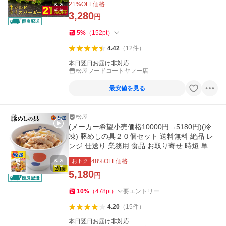
21
%OFF価格
3,280
円
5
%
（
152
pt
）
4.42
（
12
件
）
本日翌日お届け非対応
松屋フードコートヤフー店
最安値を見る
松屋
(メーカー希望小売価格10000円→5180円)(冷
凍) 豚めしの具２０個セット 送料無料 絶品 レ
ンジ 仕送り 業務用 食品 お取り寄せ 時短 単身
赴任 松屋 牛丼 非常食
おトク
48
%OFF価格
5,180
円
10
%
（
478
pt
）
要エントリー
4.20
（
15
件
）
本日翌日お届け非対応