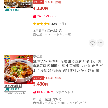
おトク
39
%OFF価格
4,180
円
5
%
（
193
pt
）
4.50
（
4
件
）
本日翌日お届け非対応
松屋フードコートヤフー店
松屋
(衝撃の54％OFF) 松屋 麻婆豆腐 15食 四川風
麻婆豆腐 四川風 中華 中華料理 シビ辛 食品 グ
ルメ 冷凍 冷凍食品 送料無料 おかず 惣菜 業務
用 弁当 非常食
おトク
54
%OFF価格
5,480
円
10
%
（
507
pt
）
要エントリー
本日翌日お届け非対応
松屋フーズ公式 Yahoo!ショッピング店