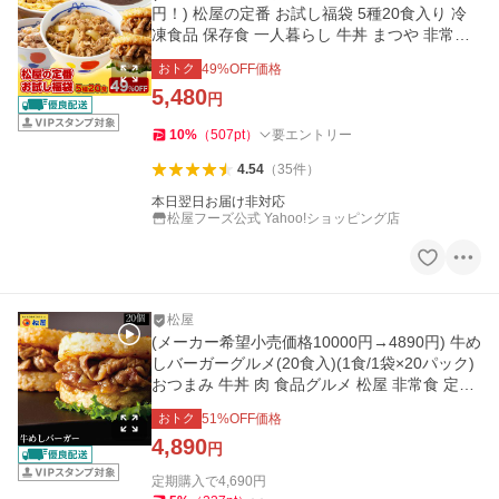
円！) 松屋の定番 お試し福袋 5種20食入り 冷
凍食品 保存食 一人暮らし 牛丼 まつや 非常食
米 お米
おトク
49
%OFF価格
5,480
円
10
%
（
507
pt
）
要エントリー
4.54
（
35
件
）
本日翌日お届け非対応
松屋フーズ公式 Yahoo!ショッピング店
松屋
(メーカー希望小売価格10000円→4890円) 牛め
しバーガーグルメ(20食入)(1食/1袋×20パック)
おつまみ 牛丼 肉 食品グルメ 松屋 非常食 定期
購入 米 お米
おトク
51
%OFF価格
4,890
円
定期購入で
4,690
円