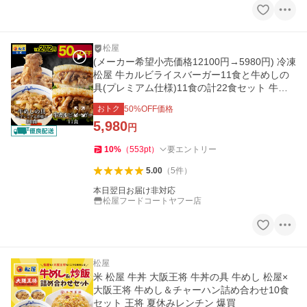
松屋
(メーカー希望小売価格12100円→5980円) 冷凍
松屋 牛カルビライスバーガー11食と牛めしの
具(プレミアム仕様)11食の計22食セット 牛丼
ライス 非常食 米 お米
おトク
50
%OFF価格
5,980
円
10
%
（
553
pt
）
要エントリー
5.00
（
5
件
）
本日翌日お届け非対応
松屋フードコートヤフー店
松屋
米 松屋 牛丼 大阪王将 牛丼の具 牛めし 松屋×
大阪王将 牛めし＆チャーハン詰め合わせ10食
セット 王将 夏休みレンチン 爆買