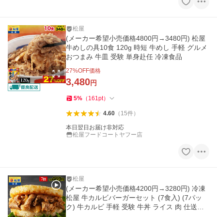
松屋
(メーカー希望小売価格4800円→3480円) 松屋
牛めしの具10食 120g 時短 牛めし 手軽 グルメ
おつまみ 牛皿 受験 単身赴任 冷凍食品
27
%OFF価格
3,480
円
5
%
（
161
pt
）
4.60
（
15
件
）
本日翌日お届け非対応
松屋フードコートヤフー店
松屋
(メーカー希望小売価格4200円→3280円) 冷凍
松屋 牛カルビバーガーセット (7食入) (7パッ
ク) 牛カルビ 手軽 受験 牛丼 ライス 肉 仕送り
非常食 米 お米