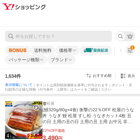
1
送料無料
価格帯
すべての条
パッケージ種類
ブランド
1,634
件
おすすめ順
表示
表示情報について
｜ポイントは原則税抜価格を基準に付与されます｜ポイント・支
払額等の正確な情報（付与条件・上限等）はカートをご確認ください
松屋
(鰻320g/80g×4食) 衝撃の22％OFF 松屋のうな
丼 うなぎ 鰻 松屋 すし松 うなぎカット4枚 丑
の日 土用の丑の日 土用の丑 土用 お中元 非常
食
22
%OFF価格
3,490
円