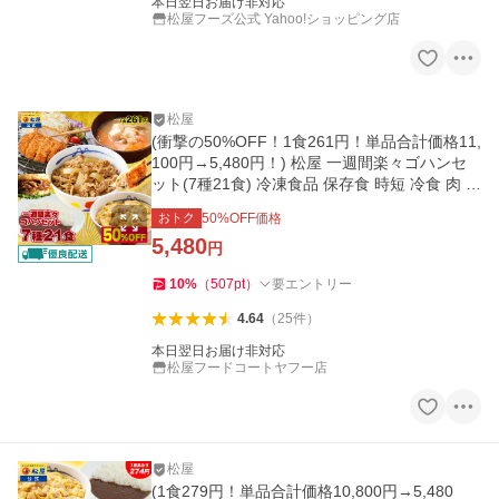
本日翌日お届け非対応
松屋フーズ公式 Yahoo!ショッピング店
松屋
(衝撃の50%OFF！1食261円！単品合計価格11,
100円→5,480円！) 松屋 一週間楽々ゴハンセ
ット(7種21食) 冷凍食品 保存食 時短 冷食 肉 非
常食
おトク
50
%OFF価格
5,480
円
10
%
（
507
pt
）
要エントリー
4.64
（
25
件
）
本日翌日お届け非対応
松屋フードコートヤフー店
松屋
(1食279円！単品合計価格10,800円→5,480