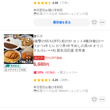
4.48
（
77
件
）
本日翌日お届け非対応
松屋フーズ公式 Yahoo!ショッピング店
最安値を見る
松屋
(衝撃の55％OFF) 松のや セット4種24食(ロー
スかつ×8 ヒレカツ丼×8 牛めしの具×4 オリジ
ナルカレー×4) 新生活応援 非常食
おトク
55
%OFF価格
6,680
円
10
%
（
619
pt
）
要エントリー
4.26
（
19
件
）
本日翌日お届け非対応
松屋フーズ公式 Yahoo!ショッピング店