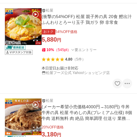
松屋
(衝撃の54%OFF) 松屋 親子丼の具 20食 鰹出汁
ふんわりとろーり玉子 鶏ガラ 卵 非常食
おトク
54
%OFF価格
5,880
円
10
%
（
545
pt
）
要エントリー
4.80
（
5
件
）
本日翌日お届け非対応
松屋フーズ公式 Yahoo!ショッピング店
松屋
(メーカー希望小売価格4000円→3180円) 牛丼
牛丼の具 松屋 牛めしの具(プレミアム仕様) 8個
牛肉 送料無料 肉 絶品 簡単調理 仕送り 業務用
食品 非常食
20
%OFF価格
3,180
円