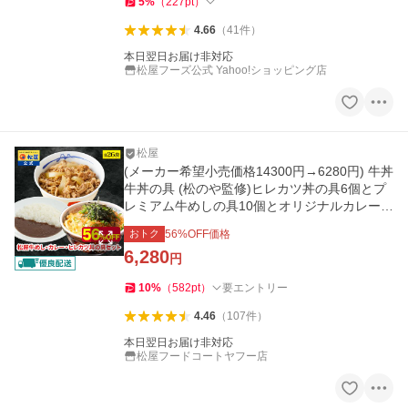
5
%
（
227
pt
）
4.66
（
41
件
）
本日翌日お届け非対応
松屋フーズ公式 Yahoo!ショッピング店
松屋
(メーカー希望小売価格14300円→6280円) 牛丼
牛丼の具 (松のや監修)ヒレカツ丼の具6個とプ
レミアム牛めしの具10個とオリジナルカレー1
0個セット 松屋 まつや
おトク
56
%OFF価格
6,280
円
10
%
（
582
pt
）
要エントリー
4.46
（
107
件
）
本日翌日お届け非対応
松屋フードコートヤフー店