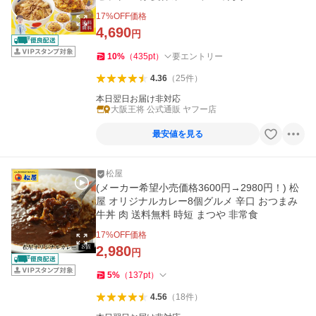
17
%OFF価格
4,690
円
10
%
（
435
pt
）
要エントリー
4.36
（
25
件
）
本日翌日お届け非対応
大阪王将 公式通販 ヤフー店
最安値を見る
松屋
(メーカー希望小売価格3600円→2980円！) 松
屋 オリジナルカレー8個グルメ 辛口 おつまみ
牛丼 肉 送料無料 時短 まつや 非常食
17
%OFF価格
2,980
円
5
%
（
137
pt
）
4.56
（
18
件
）