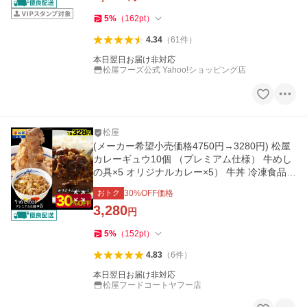
5
%
（
162
pt
）
4.34
（
61
件
）
本日翌日お届け非対応
松屋フーズ公式 Yahoo!ショッピング店
松屋
(メーカー希望小売価格4750円→3280円) 松屋
カレーギュウ10個 （プレミアム仕様） 牛めし
の具×5 オリジナルカレー×5） 牛丼 冷凍食品
牛丼 牛丼の具 非常食
おトク
30
%OFF価格
3,280
円
5
%
（
152
pt
）
4.83
（
6
件
）
本日翌日お届け非対応
松屋フードコートヤフー店