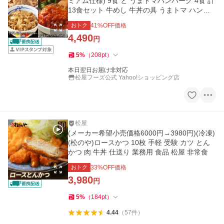
ミアム仕様) 9食 と うまトマハンバーグ 4食 計
13食セット 牛めし 牛丼の具 うまトマ ハンバ
ーグ トマト 非常食
おトク
41
%OFF価格
4,490
円
5
%
（
208
pt
）
本日翌日お届け非対応
松屋フーズ公式 Yahoo!ショッピング店
松屋
(メーカー希望小売価格6000円→3980円)(冷凍)
(松のや)ロースかつ 10枚 手軽 受験 カツ とん
かつ 肉 牛丼 仕送り 業務用 食品 松屋 非常食
おトク
33
%OFF価格
3,980
円
5
%
（
184
pt
）
4.44
（
57
件
）