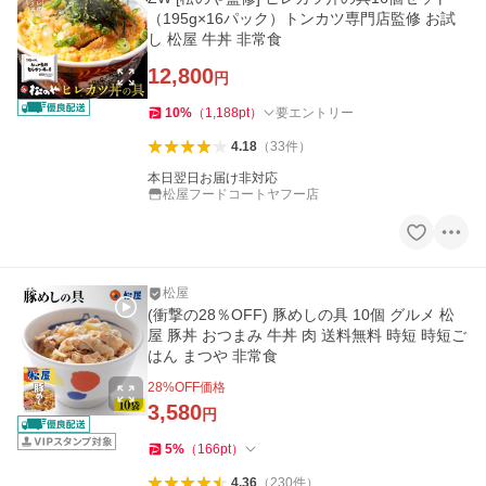
（195g×16パック）トンカツ専門店監修 お試
し 松屋 牛丼 非常食
12,800
円
10
%
（
1,188
pt
）
要エントリー
4.18
（
33
件
）
本日翌日お届け非対応
松屋フードコートヤフー店
松屋
(衝撃の28％OFF) 豚めしの具 10個 グルメ 松
屋 豚丼 おつまみ 牛丼 肉 送料無料 時短 時短ご
はん まつや 非常食
28
%OFF価格
3,580
円
5
%
（
166
pt
）
4.36
（
230
件
）