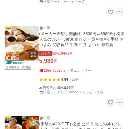
松屋フードコートヤフー店
松屋
(メーカー希望小売価格13500円→5980円) 松屋
人気のカレー3種30食セット(送料無料) 手軽 お
つまみ 受験食品 牛肉 牛丼 まつや 非常食
おトク
55
%OFF価格
5,980
円
10
%
（
553
pt
）
要エントリー
4.84
（
19
件
）
本日翌日お届け非対応
松屋フーズ公式 Yahoo!ショッピング店
松屋
(衝撃の41％OFF) 松屋 公式 牛めしの具 (プレ