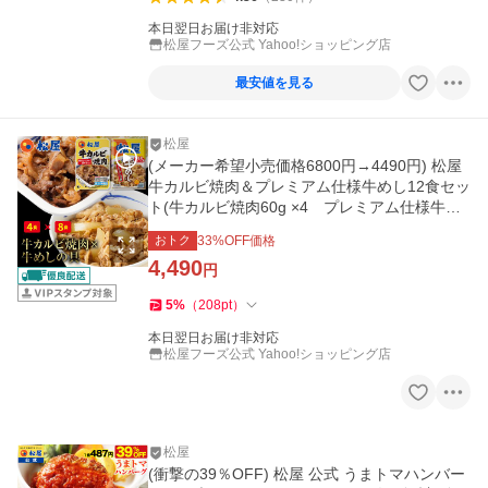
本日翌日お届け非対応
松屋フーズ公式 Yahoo!ショッピング店
最安値を見る
松屋
(メーカー希望小売価格6800円→4490円) 松屋
牛カルビ焼肉＆プレミアム仕様牛めし12食セッ
ト(牛カルビ焼肉60g ×4 プレミアム仕様牛め
し×8)
おトク
33
%OFF価格
4,490
円
5
%
（
208
pt
）
本日翌日お届け非対応
松屋フーズ公式 Yahoo!ショッピング店
松屋
(衝撃の39％OFF) 松屋 公式 うまトマハンバー