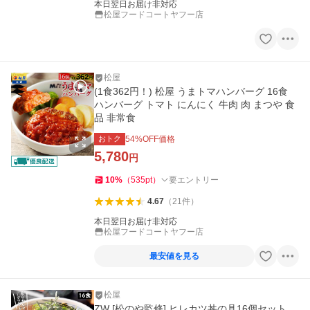
本日翌日お届け非対応
松屋フードコートヤフー店
松屋
(1食362円！) 松屋 うまトマハンバーグ 16食
ハンバーグ トマト にんにく 牛肉 肉 まつや 食
品 非常食
おトク
54
%OFF価格
5,780
円
10
%
（
535
pt
）
要エントリー
4.67
（
21
件
）
本日翌日お届け非対応
松屋フードコートヤフー店
最安値を見る
松屋
ZW [松のや監修] ヒレカツ丼の具16個セット