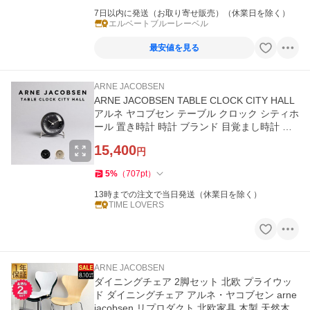
7日以内に発送（お取り寄せ販売）（休業日を除く）
エルベートブルーレーベル
最安値を見る
ARNE JACOBSEN
ARNE JACOBSEN TABLE CLOCK CITY HALL
アルネ ヤコブセン テーブル クロック シティホ
ール 置き時計 時計 ブランド 目覚まし時計 ア
ナログ インテリア 北欧 雑貨
15,400
円
5
%
（
707
pt
）
13時までの注文で当日発送（休業日を除く）
TIME LOVERS
ARNE JACOBSEN
ダイニングチェア 2脚セット 北欧 プライウッ
ド ダイニングチェア アルネ・ヤコブセン arne
jacobsen リプロダクト 北欧家具 木製 天然木 1