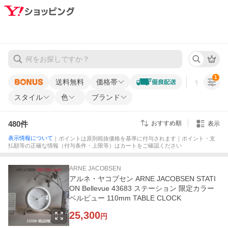
1
送料無料
価格帯
すべての条
スタイル
色
ブランド
480
件
おすすめ順
表示
表示情報について
｜ポイントは原則税抜価格を基準に付与されます｜ポイント・支
払額等の正確な情報（付与条件・上限等）はカートをご確認ください
ARNE JACOBSEN
アルネ・ヤコブセン ARNE JACOBSEN STATI
ON Bellevue 43683 ステーション 限定カラー
ベルビュー 110mm TABLE CLOCK
25,300
円