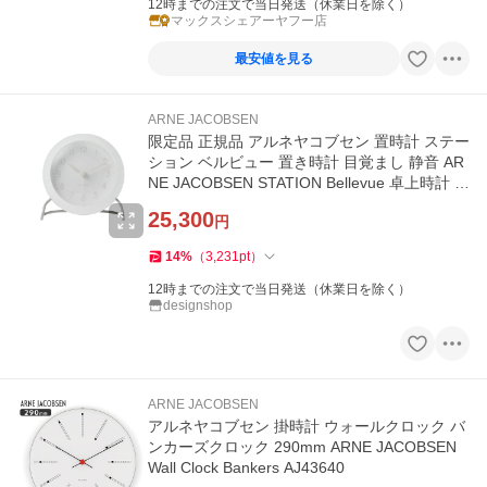
12時までの注文で当日発送（休業日を除く）
マックスシェアーヤフー店
最安値を見る
ARNE JACOBSEN
限定品 正規品 アルネヤコブセン 置時計 ステー
ション ベルビュー 置き時計 目覚まし 静音 AR
NE JACOBSEN STATION Bellevue 卓上時計 北
欧 1年保証 爆買
25,300
円
14
%
（
3,231
pt
）
12時までの注文で当日発送（休業日を除く）
designshop
ARNE JACOBSEN
アルネヤコブセン 掛時計 ウォールクロック バ
ンカーズクロック 290mm ARNE JACOBSEN
Wall Clock Bankers AJ43640