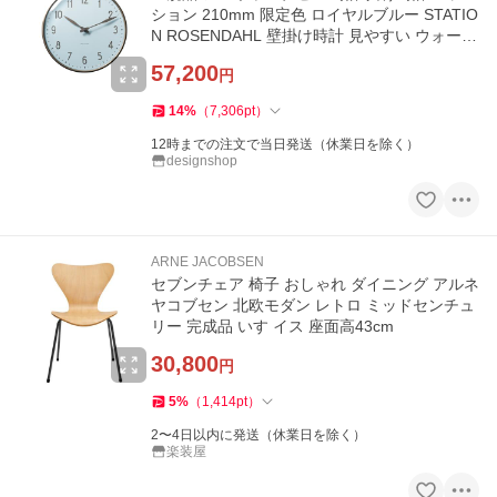
ション 210mm 限定色 ロイヤルブルー STATIO
N ROSENDAHL 壁掛け時計 見やすい ウォール
クロック 北欧 爆買
57,200
円
14
%
（
7,306
pt
）
12時までの注文で当日発送（休業日を除く）
designshop
ARNE JACOBSEN
セブンチェア 椅子 おしゃれ ダイニング アルネ
ヤコブセン 北欧モダン レトロ ミッドセンチュ
リー 完成品 いす イス 座面高43cm
30,800
円
5
%
（
1,414
pt
）
2〜4日以内に発送（休業日を除く）
楽装屋