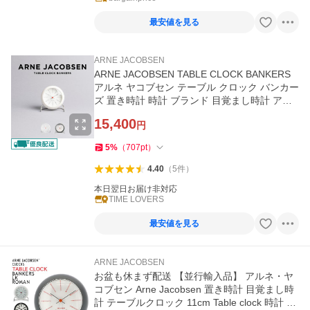
最安値を見る
ARNE JACOBSEN
ARNE JACOBSEN TABLE CLOCK BANKERS
アルネ ヤコブセン テーブル クロック バンカー
ズ 置き時計 時計 ブランド 目覚まし時計 アナ
ログ インテリア 北欧 雑貨
15,400
円
5
%
（
707
pt
）
4.40
（
5
件
）
本日翌日お届け非対応
TIME LOVERS
最安値を見る
ARNE JACOBSEN
お盆も休まず配送 【並行輸入品】 アルネ・ヤ
コブセン Arne Jacobsen 置き時計 目覚まし時
計 テーブルクロック 11cm Table clock 時計 バ