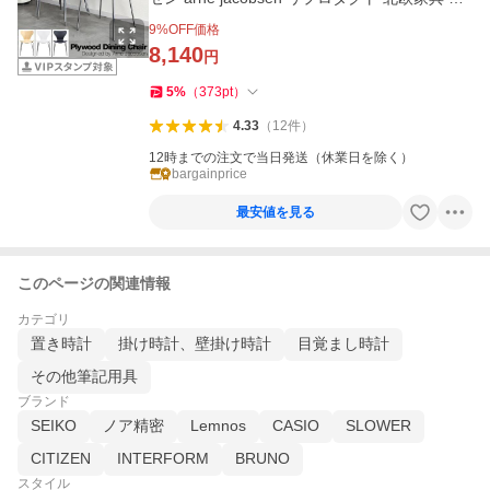
製 天然木 送料無料
9
%OFF価格
8,140
円
5
%
（
373
pt
）
4.33
（
12
件
）
12時までの注文で当日発送（休業日を除く）
bargainprice
最安値を見る
このページの関連情報
カテゴリ
置き時計
掛け時計、壁掛け時計
目覚まし時計
その他筆記用具
ブランド
SEIKO
ノア精密
Lemnos
CASIO
SLOWER
CITIZEN
INTERFORM
BRUNO
スタイル