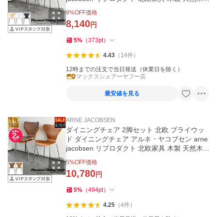
年保証 送料無料
9
%OFF価格
8,140
円
5
%
（
373
pt
）
4.43
（
14
件
）
12時までの注文で当日発送（休業日を除く）
マックスシェアーヤフー店
最安値を見る
ARNE JACOBSEN
ダイニングチェア 2脚セット 北欧 プライウッ
ド ダイニングチェア アルネ・ヤコブセン arne
jacobsen リプロダクト 北欧家具 木製 天然木 1
年保証 送料無料
5
%OFF価格
10,780
円
5
%
（
494
pt
）
4.25
（
4
件
）