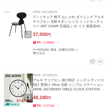
ARNE JACOBSEN
アントチェア 椅子 おしゃれ ダイニング アルネ
ヤコブセン 北欧モダン レトロ ミッドセンチュ
リー ANT CHAIR 完成品 いす イス 座面高40c
m
37,000
円
5
%
（
1,698
pt
）
2〜4日以内に発送（休業日を除く）
楽装屋
ARNE JACOBSEN
アルネ ヤコブセン 掛け時計 メンズ レディース
時計 壁掛け 29cm 北欧 シンプル ステーション
ARNE JACOBSEN TABLE CLOCK STATION プ
レゼント お祝い 爆買
48,180
円
5
%
（
2,211
pt
）