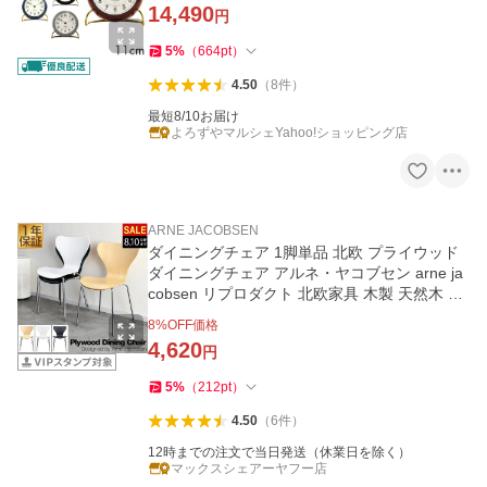
14,490
円
5
%
（
664
pt
）
4.50
（
8
件
）
最短8/10お届け
よろずやマルシェYahoo!ショッピング店
ARNE JACOBSEN
ダイニングチェア 1脚単品 北欧 プライウッド
ダイニングチェア アルネ・ヤコブセン arne ja
cobsen リプロダクト 北欧家具 木製 天然木 1
年保証 送料無料
8
%OFF価格
4,620
円
5
%
（
212
pt
）
4.50
（
6
件
）
12時までの注文で当日発送（休業日を除く）
マックスシェアーヤフー店