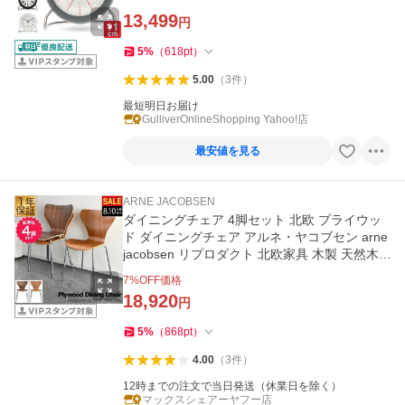
レンタイン
13,499
円
5
%
（
618
pt
）
5.00
（
3
件
）
最短明日お届け
GulliverOnlineShopping Yahoo!店
最安値を見る
ARNE JACOBSEN
ダイニングチェア 4脚セット 北欧 プライウッ
ド ダイニングチェア アルネ・ヤコブセン arne
jacobsen リプロダクト 北欧家具 木製 天然木 1
年保証 送料無料
7
%OFF価格
18,920
円
5
%
（
868
pt
）
4.00
（
3
件
）
12時までの注文で当日発送（休業日を除く）
マックスシェアーヤフー店