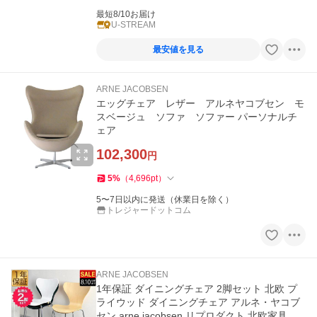
最短8/10お届け
U-STREAM
最安値を見る
ARNE JACOBSEN
エッグチェア レザー アルネヤコブセン モ
スベージュ ソファ ソファー パーソナルチ
ェア
102,300
円
5
%
（
4,696
pt
）
5〜7日以内に発送（休業日を除く）
トレジャードットコム
ARNE JACOBSEN
1年保証 ダイニングチェア 2脚セット 北欧 プ
ライウッド ダイニングチェア アルネ・ヤコブ
セン arne jacobsen リプロダクト 北欧家具 木