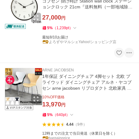
コブセン 掛け時計 Station wall clock ステーシ
ョンクロック 21cm『送料無料（一部地域除
く）』
27,000
円
5
%
（
1,239
pt
）
最短8/10お届け
よろずやマルシェYahoo!ショッピング店
ARNE JACOBSEN
1年保証 ダイニングチェア 4脚セット 北欧 プ
ライウッド ダイニングチェア アルネ・ヤコブ
セン arne jacobsen リプロダクト 北欧家具 木
製 天然木 送料無料
10
%OFF価格
13,970
円
5
%
（
640
pt
）
4.44
（
9
件
）
12時までの注文で当日発送（休業日を除く）
bargainprice