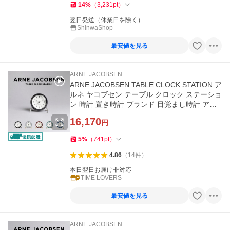
14
%
（
3,231
pt
）
翌日発送（休業日を除く）
ShinwaShop
最安値を見る
ARNE JACOBSEN
ARNE JACOBSEN TABLE CLOCK STATION ア
ルネ ヤコブセン テーブル クロック ステーショ
ン 時計 置き時計 ブランド 目覚まし時計 アナ
ログ インテリア 北欧 雑貨
16,170
円
5
%
（
741
pt
）
4.86
（
14
件
）
本日翌日お届け非対応
TIME LOVERS
最安値を見る
ARNE JACOBSEN