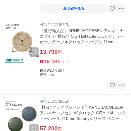
最安値を見る
ARNE JACOBSEN
『並行輸入品』ARNE JACOBSEN アルネ・ヤ
コブセン 置時計 City Hall table clock シティー
ホールテーブルクロック ベージュ 11cm
13,790
円
5
%
（
631
pt
）
最短8/10お届け
Rocco
ARNE JACOBSEN
【掛けフックプレゼント】ARNE JACOBSEN
アルネヤコブセン AJクロック CITY HALL シテ
ィーホール 210mm Botanyシリーズ ペニーク
レス ブライナー 壁掛け 時計
57,200
円