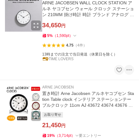
ARNE JACOBSEN WALL CLOCK STATION ア
ルネ ヤコブセン ウォール クロック ステーショ
ン 210MM 掛け時計 時計 ブランド アナログ 壁
インテリア 北欧 雑貨
34,650
円
5
%
（
1,590
pt
）
4.75
（
4
件
）
13時までの注文で当日発送（休業日を除く）
TIME LOVERS
ARNE JACOBSEN
置き時計 Arne Jacobsen アルネヤコブセン Sta
tion Table clock インテリア ステーションテー
ブルクロック 11cm AJ 43672 43674 43676 43
677
お取り寄せ
21,450
円
19
%
（
3,714
pt
）
要エントリー