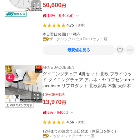
50,600
円
14
%
（
6,463
pt
）
4.75
（
8
件
）
本日翌日お届け非対応
ザ・クロックハウスPlus+ヤフー店
最安値を見る
ARNE JACOBSEN
ダイニングチェア 4脚セット 北欧 プライウッ
ド ダイニングチェア アルネ・ヤコブセン arne
jacobsen リプロダクト 北欧家具 木製 天然木 1
年保証 送料無料
10
%OFF価格
13,970
円
5
%
（
640
pt
）
4.56
（
9
件
）
12時までの注文で当日発送（休業日を除く）
マックスシェアーヤフー店