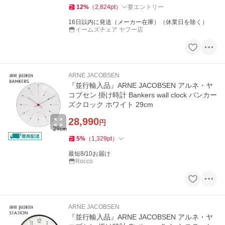
12
%
（
2,824
pt
）
要エントリー
16日以内に発送（メーカー在庫）（休業日を除く）
イームズチェア ヤフー店
ARNE JACOBSEN
『並行輸入品』ARNE JACOBSEN アルネ・ヤ
コブセン 掛け時計 Bankers wall clock バンカー
ズクロック ホワイト 29cm
28,990
円
5
%
（
1,329
pt
）
最短8/10お届け
Rocco
ARNE JACOBSEN
『並行輸入品』ARNE JACOBSEN アルネ・ヤ