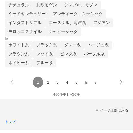
ナチュラル
北欧モダン
シンプル、モダン
ミッドセンチュリー
アンティーク、クラシック
インダストリアル
コースタル、海岸風
アジアン
モロッコスタイル
シャビーシック
色
ホワイト系
ブラック系
グレー系
ベージュ系
ブラウン系
レッド系
ピンク系
パープル系
ネイビー系
ブルー系
1
2
3
4
5
6
7
480
件中
1
〜
30
件
ページ上部に戻る
トップ