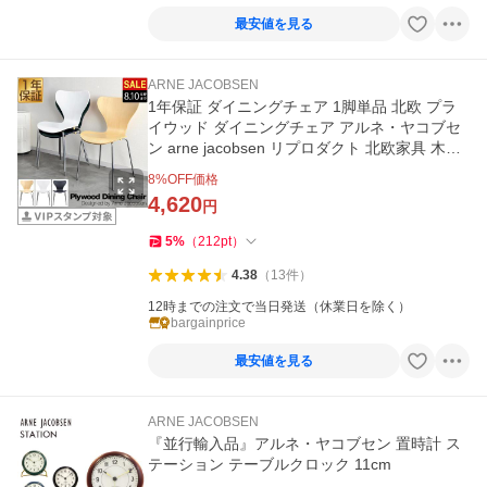
最安値を見る
ARNE JACOBSEN
1年保証 ダイニングチェア 1脚単品 北欧 プラ
イウッド ダイニングチェア アルネ・ヤコブセ
ン arne jacobsen リプロダクト 北欧家具 木製
天然木 送料無料
8
%OFF価格
4,620
円
5
%
（
212
pt
）
4.38
（
13
件
）
12時までの注文で当日発送（休業日を除く）
bargainprice
最安値を見る
ARNE JACOBSEN
『並行輸入品』アルネ・ヤコブセン 置時計 ス
テーション テーブルクロック 11cm