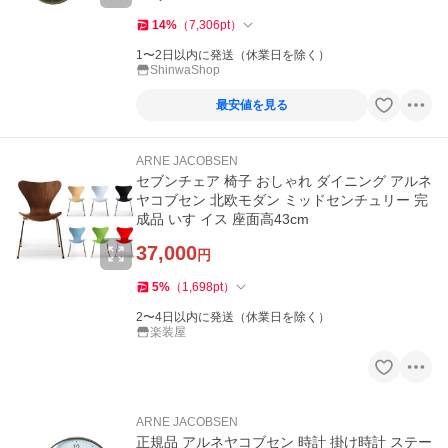
14
%
（
7,306
pt
）
1〜2日以内に発送（休業日を除く）
ShinwaShop
最安値を見る
ARNE JACOBSEN
セブンチェア 椅子 おしゃれ ダイニング アルネ
ヤコブセン 北欧モダン ミッドセンチュリー 完
成品 いす イス 座面高43cm
37,000
円
5
%
（
1,698
pt
）
2〜4日以内に発送（休業日を除く）
楽装屋
ARNE JACOBSEN
正規品 アルネヤコブセン 時計 掛け時計 ステー