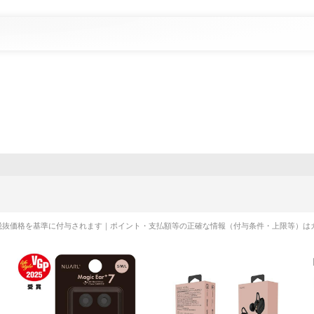
税抜価格を基準に付与されます｜ポイント・支払額等の正確な情報（付与条件・上限等）は