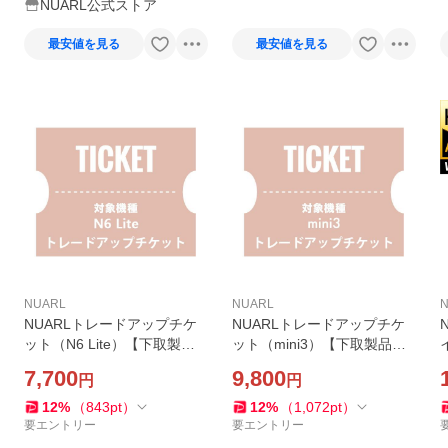
NUARL公式ストア
最安値を見る
最安値を見る
NUARL
NUARL
NUARLトレードアップチケ
NUARLトレードアップチケ
ット（N6 Lite）【下取製品
ット（mini3）【下取製品ご
ご返送当店確認後発送】
返送当店確認後発送】
7,700
9,800
円
円
12
%
（
843
pt
）
12
%
（
1,072
pt
）
要エントリー
要エントリー