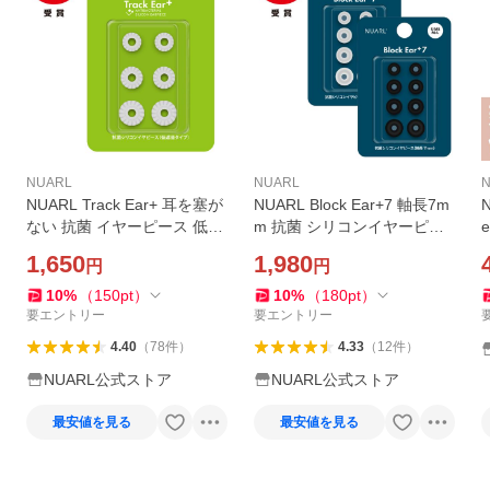
NUARL
NUARL
NUARL Track Ear+ 耳を塞が
NUARL Block Ear+7 軸長7m
N
ない 抗菌 イヤーピース 低遮
m 抗菌 シリコンイヤーピー
音 周囲の音が聞こえる 空気
ス サイズ別【VGP 2025受
1,650
1,980
円
円
が通る 耳カビ対策 【VGP 20
賞】
25受賞】
10
%
（
150
pt
）
10
%
（
180
pt
）
要エントリー
要エントリー
4.40
（
78
件
）
4.33
（
12
件
）
NUARL公式ストア
NUARL公式ストア
最安値を見る
最安値を見る