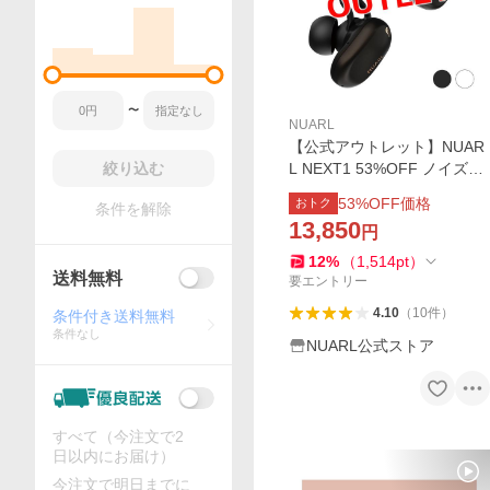
〜
NUARL
【公式アウトレット】NUAR
絞り込む
L NEXT1 53%OFF ノイズキ
ャンセリング 完全ワイヤレ
53
%OFF価格
おトク
条件を解除
スイヤホン 【6ヶ月保証付】
13,850
円
12
%
（
1,514
pt
）
送料無料
要エントリー
4.10
（
10
件
）
条件付き送料無料
条件なし
NUARL公式ストア
すべて（今注文で2
日以内にお届け）
今注文で明日までに