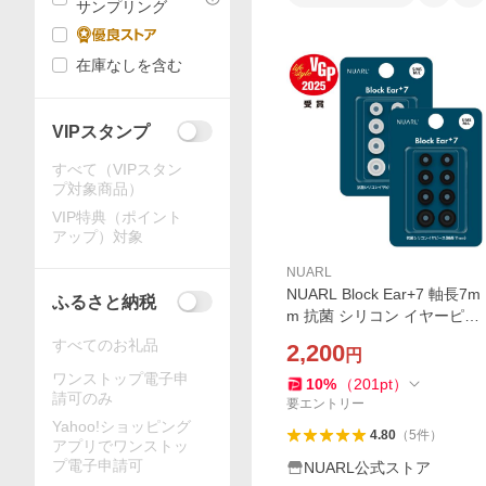
サンプリング
在庫なしを含む
VIPスタンプ
すべて（VIPスタン
プ対象商品）
VIP特典（ポイント
アップ）対象
NUARL
NUARL Block Ear+7 軸長7m
ふるさと納税
m 抗菌 シリコン イヤーピー
ス S/MS/M/L 4サイズ VGP受
すべてのお礼品
2,200
円
賞
ワンストップ電子申
10
%
（
201
pt
）
請可のみ
要エントリー
Yahoo!ショッピング
4.80
（
5
件
）
アプリでワンストッ
プ電子申請可
NUARL公式ストア