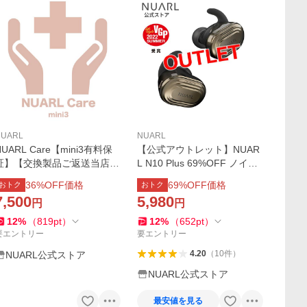
NUARL
NUARL
NUARL Care【mini3有料保
【公式アウトレット】NUAR
証】【交換製品ご返送当店確
L N10 Plus 69%OFF ノイズ
認後発送】
キャンセリング 完全ワイヤ
36
%OFF価格
69
%OFF価格
おトク
おトク
レスイヤホン【6ヶ月保証付
7,500
5,980
円
円
き】
12
%
（
819
pt
）
12
%
（
652
pt
）
要エントリー
要エントリー
4.20
（
10
件
）
NUARL公式ストア
NUARL公式ストア
最安値を見る