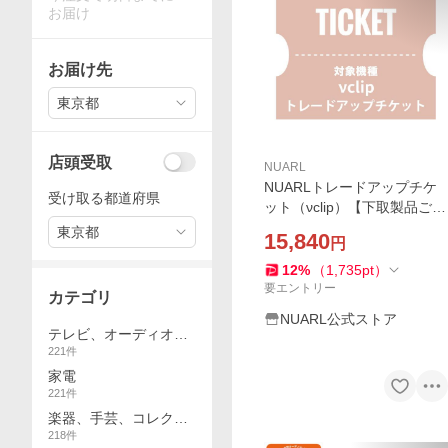
お届け
お届け先
東京都
店頭受取
NUARL
NUARLトレードアップチケ
受け取る都道府県
ット（νclip）【下取製品ご返
送当店確認後発送】
東京都
15,840
円
12
%
（
1,735
pt
）
要エントリー
カテゴリ
NUARL公式ストア
テレビ、オーディオ、
221
件
カメラ
家電
221
件
楽器、手芸、コレクシ
218
件
ョン