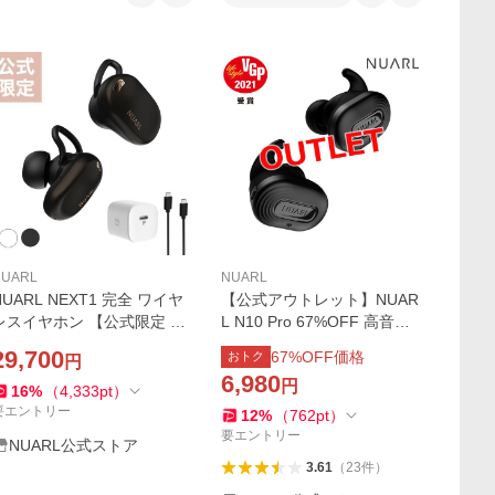
NUARL
NUARL
NUARL NEXT1 完全 ワイヤ
【公式アウトレット】NUAR
レスイヤホン 【公式限定 急
L N10 Pro 67%OFF 高音質
速充電器 + 延長保証つき お
アクティブノイズキャンセリ
29,700
67
%OFF価格
おトク
円
得セット】
ング 完全ワイヤレスイヤホ
6,980
円
ン【6ヶ月保証付き】
16
%
（
4,333
pt
）
要エントリー
12
%
（
762
pt
）
要エントリー
NUARL公式ストア
3.61
（
23
件
）