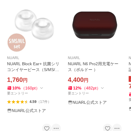
NUARL
NUARL
NUARL Block Ear+ 抗菌シリ
NUARL N6 Pro2用充電ケー
コンイヤーピース（S/MS/M/
ス（ボルドー ）
Lセット）クリアカラー ※旧
1,760
4,400
円
円
モデル
10
%
（
160
pt
）
12
%
（
482
pt
）
要エントリー
要エントリー
4.59
（
17
件
）
NUARL公式ストア
NUARL公式ストア