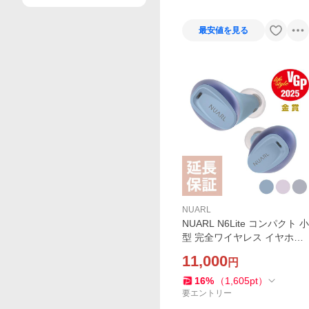
最安値を見る
NUARL
NUARL N6Lite コンパクト 小
型 完全ワイヤレス イヤホン
LDAC ANC ノイズキャンセ
11,000
円
リング（3カラー）
16
%
（
1,605
pt
）
要エントリー