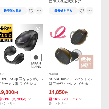
NUARL公式ストア
最安値を見る
最安値を見る
NUARL
NUARL
NUARL νClip 耳をふさがない
NUARL mini3 コンパクト 小
イヤーカフ型 ワイヤレス イ
型 完全ワイヤレス イヤホン
ヤホン オープンイヤー AIラ
ノイズキャンセリング（ブラ
19,800
14,850
円
円
イブ翻訳対応版 （ブラッ
ックゴールド） 公式限定延
ク）
長保証
21
%
（
3,789
pt
）
16
%
（
2,166
pt
）
要エントリー
要エントリー