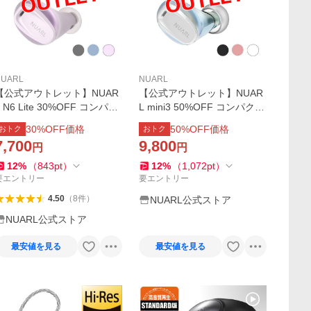
NUARL
NUARL
【公式アウトレット】NUAR
【公式アウトレット】NUAR
L N6 Lite 30%OFF コンパク
L mini3 50%OFF コンパクト
ト 小型 完全ワイヤレスイヤ
小型 完全ワイヤレスイヤホ
30
%OFF価格
50
%OFF価格
おトク
おトク
ホン【6ヶ月保証付】
ン【6ヶ月保証付】
7,700
9,800
円
円
12
%
（
843
pt
）
12
%
（
1,072
pt
）
要エントリー
要エントリー
4.50
（
8
件
）
NUARL公式ストア
NUARL公式ストア
最安値を見る
最安値を見る