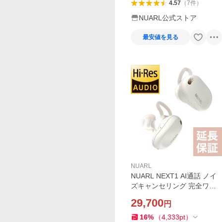
4.57
（
7
件
）
NUARL公式ストア
最安値を見る
NUARL
NUARL NEXT1 AI通話 ノイ
ズキャンセリング 完全ワイ
ヤレスイヤホン LDAC Hi-Re
29,700
円
s ANC AIVC（ホワイトイグ
レット）
16
%
（
4,333
pt
）