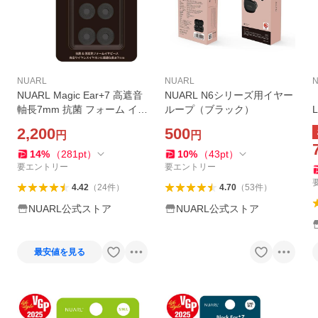
NUARL
NUARL
NUARL Magic Ear+7 高遮音
NUARL N6シリーズ用イヤー
軸長7mm 抗菌 フォーム イヤ
ループ（ブラック）
ーピース 音質向上【VGP 20
2,200
500
円
円
25受賞】
14
%
（
281
pt
）
10
%
（
43
pt
）
要エントリー
要エントリー
4.42
（
24
件
）
4.70
（
53
件
）
NUARL公式ストア
NUARL公式ストア
最安値を見る