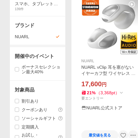
スマホ、タブレット、
139
件
パソコン
ブランド
NUARL
開催中のイベント
NUARL
ボーナスセレクショ
NUARL νClip 耳を塞がない
ン最大40%
イヤーカフ型 ワイヤレス イ
ヤホン オープンイヤー Bluet
17,600
円
ooth スタンダードエディシ
対象商品
ョン（ホワイト）
21
%
（
3,368
pt
）
要エントリー
割引あり
NUARL公式ストア
クーポンあり
ソーシャルギフト
定期購入
お試し・
最安値を見る