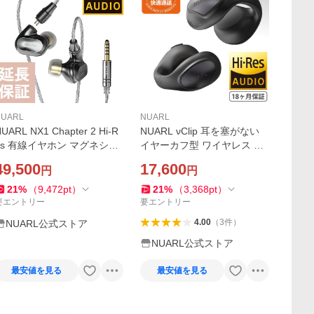
NUARL
NUARL
UARL NX1 Chapter 2 Hi-R
NUARL νClip 耳を塞がない
es 有線イヤホン マグネシウ
イヤーカフ型 ワイヤレス イ
ム筐体 2pinリケーブル対応
ヤホン オープンイヤー Bluet
49,500
17,600
円
円
ooth スタンダードエディシ
ョン （ブラック）
21
%
（
9,472
pt
）
21
%
（
3,368
pt
）
要エントリー
要エントリー
4.00
（
3
件
）
NUARL公式ストア
NUARL公式ストア
最安値を見る
最安値を見る