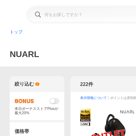
トップ
NUARL
絞り込む
222
件
1
表示情報について
｜ポイントは原則
本日ボーナスストアPlusが
最大20%
価格帯