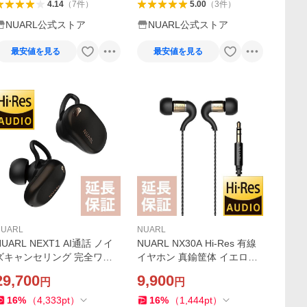
4.14
（
7
件
）
5.00
（
3
件
）
NUARL公式ストア
NUARL公式ストア
最安値を見る
最安値を見る
NUARL
NUARL
NUARL NEXT1 AI通話 ノイ
NUARL NX30A Hi-Res 有線
ズキャンセリング 完全ワイ
イヤホン 真鍮筐体 イエロー
ヤレスイヤホン LDAC Hi-Re
ブラス
29,700
9,900
円
円
s ANC AIVC（ブラックエボ
ニー）
16
%
（
4,333
pt
）
16
%
（
1,444
pt
）