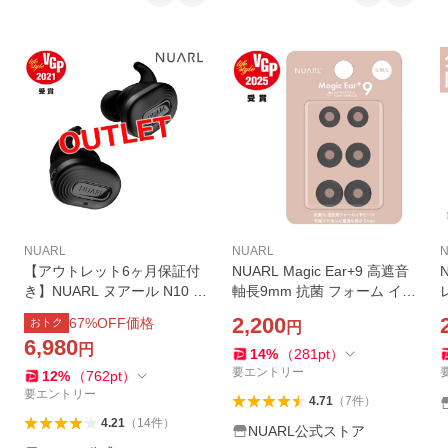
NUARL
NUARL
【アウトレット6ヶ月保証付
NUARL Magic Ear+9 高遮音
き】NUARL ヌアール N10 Pr
軸長9mm 抗菌 フォーム イヤ
o 完全 ワイヤレスイヤホン
ーピース 音質向上【VGP 20
2,200
67
%OFF価格
おトク
円
アクティブノイズキャンセリ
25受賞】
6,980
円
ング 外音取り込み Bluetooth
14
%
（
281
pt
）
IPX4防水 マイク付き
要エントリー
12
%
（
762
pt
）
要エントリー
4.71
（
7
件
）
4.21
（
14
件
）
NUARL公式ストア