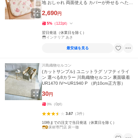
地 おしゃれ 両面使える カバーが外せる へたり
にくい中綿 日本製
2,690
円
5
%
（
122
pt
）
翌日発送（休業日を除く）
インテリア あき
最安値を見る
川島織物セルコン
(カットサンプル) ユニットラグ ソフティライ
ン 選べる8カラー 川島織物セルコン 裏面吸着
UR1470 IV〜UR1940 P （約10cm正方形）
30
円
（
0
pt
）
0
%
3.67
（
3
件
）
10時までの注文で当日発送（休業日を除く）
床材専門店 床一徹