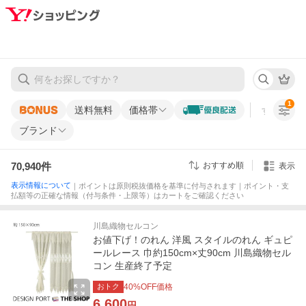
1
送料無料
価格帯
すべての条
ブランド
70,940
件
おすすめ順
表示
表示情報について
｜ポイントは原則税抜価格を基準に付与されます｜ポイント・支
払額等の正確な情報（付与条件・上限等）はカートをご確認ください
川島織物セルコン
お値下げ！のれん 洋風 スタイルのれん ギュピ
ールレース 巾約150cm×丈90cm 川島織物セル
コン 生産終了予定
おトク
40
%OFF価格
6,600
円