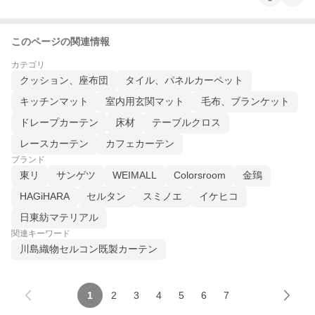
このページの関連情報
カテゴリ
クッション、座布団
タイル、パネルカーペット
キッチンマット
室内用玄関マット
毛布、ブランケット
ドレープカーテン
床材
テーブルクロス
レースカーテン
カフェカーテン
ブランド
東リ
サンゲツ
WEIMALL
Colorsroom
金鵄
HAGiHARA
セルタン
スミノエ
イケヒコ
日東紡マテリアル
関連キーワード
川島織物セルコン既製カーテン
1
2
3
4
5
6
7