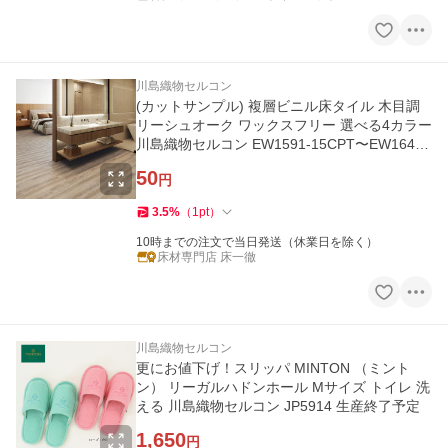
川島織物セルコン
(カットサンプル) 複層ビニル床タイル 木目調
リーシュオーク ワックスフリー 選べる4カラー
川島織物セルコン EW1591-15CPT〜EW1640-
15CPT （約22cmx15cm）
50
円
3.5
%
（
1
pt
）
10時までの注文で当日発送（休業日を除く）
床材専門店 床一徹
川島織物セルコン
更にお値下げ！スリッパ MINTON （ミント
ン） リーガルハドンホール Mサイズ トイレ 洗
える 川島織物セルコン JP5914 生産終了予定
1,650
円