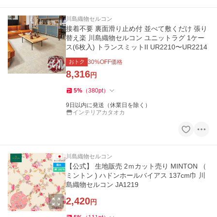
川島織物セルコン
接着不要 裏面滑り止め付 並べて敷くだけ 張り
替え楽 川島織物セルコン ユニットラグ 1ケー
ス(6枚入) トランスミットII UR2210〜UR2214
おトク
30
%OFF価格
8,316
円
5
%
（
380
pt
）
9日以内に発送（休業日を除く）
インテリアカタオカ
川島織物セルコン
【公式】 生地販売 2ｍカット売り MINTON （
ミントン ) ハドンホールバイアス 137cm巾 川
島織物セルコン JA1219
2,420
円