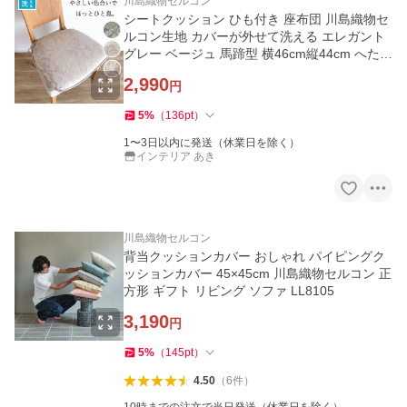
川島織物セルコン
シートクッション ひも付き 座布団 川島織物セ
ルコン生地 カバーが外せて洗える エレガント
グレー ベージュ 馬蹄型 横46cm縦44cm へたり
にくい中綿 日本製
2,990
円
5
%
（
136
pt
）
1〜3日以内に発送（休業日を除く）
インテリア あき
川島織物セルコン
背当クッションカバー おしゃれ パイピングク
ッションカバー 45×45cm 川島織物セルコン 正
方形 ギフト リビング ソファ LL8105
3,190
円
5
%
（
145
pt
）
4.50
（
6
件
）