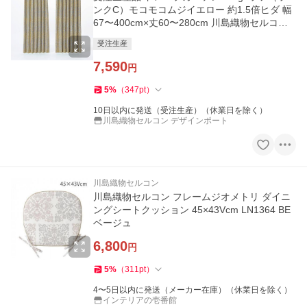
ンクC）モコモコムジイエロー 約1.5倍ヒダ 幅
67〜400cm×丈60〜280cm 川島織物セルコン
RHF076
受注生産
7,590
円
5
%
（
347
pt
）
10日以内に発送（受注生産）（休業日を除く）
川島織物セルコン デザインポート
川島織物セルコン
川島織物セルコン フレームジオメトリ ダイニ
ングシートクッション 45×43Vcm LN1364 BE
ベージュ
6,800
円
5
%
（
311
pt
）
4〜5日以内に発送（メーカー在庫）（休業日を除く）
インテリアの壱番館