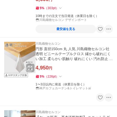
5
%
（
303
pt
）
10時までの注文で当日発送（休業日を除く）
川島織物セルコン デザインポート
最安値を見る
川島織物セルコン
円形 直径150cm 丸 人気 川島織物セルコン社
透明 ビニールテーブルクロス 縁から破れにく
い加工 柔らかい肌触り 破れにくい 汚れ防止 傷
防止 おしゃれ 北欧 手
4,950
円
5
%
（
226
pt
）
1〜3日以内に発送（休業日を除く）
神戸カフェカーテン&トイレマットai
川島織物セルコン