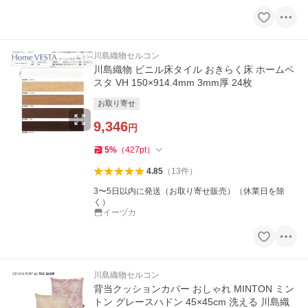
川島織物セルコン
川島織物 ビニル床タイル おきらく床 ホームベ
スタ VH 150×914.4mm 3mm厚 24枚
お取り寄せ
9,346
円
5
%
（
427
pt
）
4.85
（
13
件
）
3〜5日以内に発送（お取り寄せ販売）（休業日を除
く）
イーヅカ
川島織物セルコン
背当クッションカバー おしゃれ MINTON ミン
トン グレースハドン 45×45cm 洗える 川島織