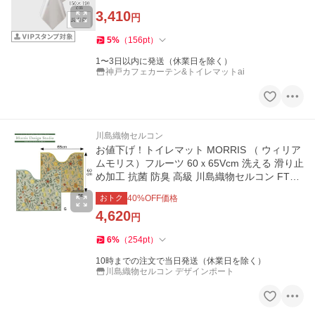
切れにくい 安全加工 便
3,410
円
5
%
（
156
pt
）
1〜3日以内に発送（休業日を除く）
神戸カフェカーテン&トイレマットai
川島織物セルコン
お値下げ！トイレマット MORRIS （ ウィリア
ムモリス）フルーツ 60ｘ65Vcm 洗える 滑り止
め加工 抗菌 防臭 高級 川島織物セルコン FT17
03 生産終了予定
おトク
40
%OFF価格
4,620
円
6
%
（
254
pt
）
10時までの注文で当日発送（休業日を除く）
川島織物セルコン デザインポート