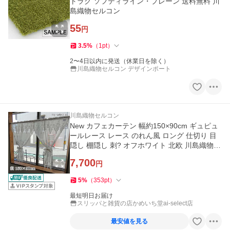
トラグ ソフティライン・プレーン 送料無料 川
島織物セルコン
55
円
3.5
%
（
1
pt
）
2〜4日以内に発送（休業日を除く）
川島織物セルコン デザインポート
川島織物セルコン
New カフェカーテン 幅約150×90cm ギュピュ
ールレース レース のれん風 ロング 仕切り 目
隠し 棚隠し 刺? オフホワイト 北欧 川島織物セ
ルコン
7,700
円
5
%
（
353
pt
）
最短明日お届け
スリッパと雑貨の店かめいち堂ai-select店
最安値を見る