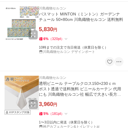
川島織物セルコン
バスマット MINTON（ミントン）ガーデンナ
チュール 50×80cm 川島織物セルコン 送料無料
5,830
円
6
%
（
320
pt
）
10時までの注文で当日発送（休業日を除く）
川島織物セルコン デザインポート
川島織物セルコン
透明ビニール テーブルクロス150×230ｃｍ
ポスト透過で送料無料 ビニールカーテン 代用
にも 川島織物セルコン社 幅広で大きい長方形
破れにくい 汚れ防止 傷防
3,960
円
5
%
（
181
pt
）
1〜3日以内に発送（休業日を除く）
神戸カフェカーテン&トイレマットai