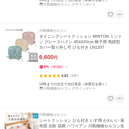
10時までの注文で当日発送（休業日を除く）
川島織物セルコン デザインポート
川島織物セルコン
ダイニングシートクッション MINTON ミント
ン グレースハドン 45X43Vcm 椅子用 馬蹄型
カバー取り外し可 ひも付き LN1207
6,600
円
5
%
（
303
pt
）
4.83
（
6
件
）
10時までの注文で当日発送（休業日を除く）
川島織物セルコン デザインポート
川島織物セルコン
シートクッション ひも付き いす用 かわいい 座
布団 北欧 花柄 ハワイアン 川島織物セルコン生