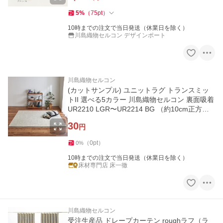
5
%
（
75
pt
）
10時までの注文で当日発送（休業日を除く）
川島織物セルコン デザインポート
川島織物セルコン
(カットサンプル) ユニットラグ トランスミッ
トII 選べる5カラー 川島織物セルコン 裏面吸着
UR2210 LGR〜UR2214 BG （約10cm正方
形）
30
円
（
0
pt
）
0
%
10時までの注文で当日発送（休業日を除く）
床材専門店 床一徹
川島織物セルコン
受注生産品 ドレープカーテン roughラフ（ラ