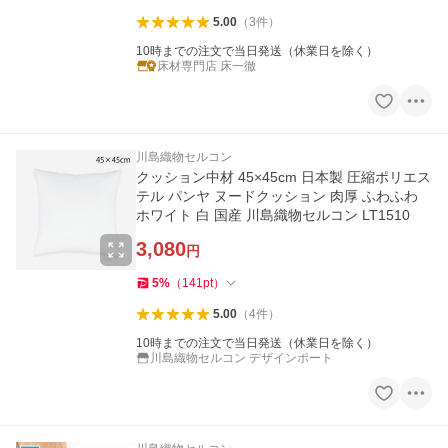
5.00
（
3
件
）
10時までの注文で当日発送（休業日を除く）
床材専門店 床一徹
川島織物セルコン
クッション中材 45×45cm 日本製 圧縮ポリエス
テル パンヤ ヌードクッション 肉厚 ふわふわ
ホワイト 白 国産 川島織物セルコン LT1510
3,080
円
5
%
（
141
pt
）
5.00
（
4
件
）
10時までの注文で当日発送（休業日を除く）
川島織物セルコン デザインポート