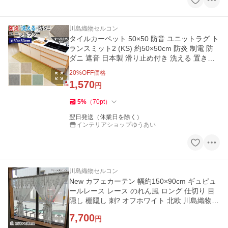
川島織物セルコン
タイルカーペット 50×50 防音 ユニットラグ ト
ランスミット2 (KS) 約50×50cm 防炎 制電 防
ダニ 遮音 日本製 滑り止め付き 洗える 置き敷
き 引っ越し 新生活
20
%OFF価格
1,570
円
5
%
（
70
pt
）
翌日発送（休業日を除く）
インテリアショップゆうあい
川島織物セルコン
New カフェカーテン 幅約150×90cm ギュピュ
ールレース レース のれん風 ロング 仕切り 目
隠し 棚隠し 刺? オフホワイト 北欧 川島織物セ
ルコン
7,700
円