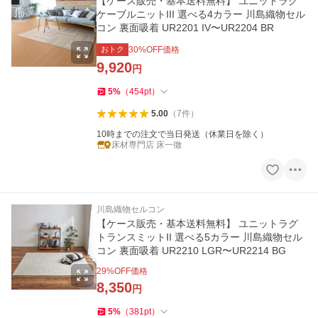
【ケース販売・基本送料無料】 ユニットラグ
ケーブルニットIII 選べる4カラー 川島織物セル
コン 裏面吸着 UR2201 IV〜UR2204 BR
おトク
30
%OFF価格
9,920
円
5
%
（
454
pt
）
5.00
（
7
件
）
10時までの注文で当日発送（休業日を除く）
床材専門店 床一徹
川島織物セルコン
【ケース販売・基本送料無料】 ユニットラグ
トランスミットII 選べる5カラー 川島織物セル
コン 裏面吸着 UR2210 LGR〜UR2214 BG
29
%OFF価格
8,350
円
5
%
（
381
pt
）