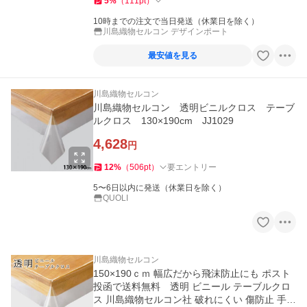
5
%
（
111
pt
）
10時までの注文で当日発送（休業日を除く）
川島織物セルコン デザインポート
最安値を見る
川島織物セルコン
川島織物セルコン 透明ビニルクロス テーブ
ルクロス 130×190cm JJ1029
4,628
円
12
%
（
506
pt
）
要エントリー
5〜6日以内に発送（休業日を除く）
QUOLI
川島織物セルコン
150×190ｃｍ 幅広だから飛沫防止にも ポスト
投函で送料無料 透明 ビニール テーブルクロ
ス 川島織物セルコン社 破れにくい 傷防止 手が