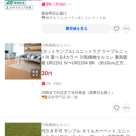
5
%
（
353
pt
）
最短明日お届け
神戸カフェカーテン&トイレマットai
最安値を見る
川島織物セルコン
(カットサンプル) ユニットラグ ケーブルニッ
トIII 選べる4カラー 川島織物セルコン 裏面吸
着 UR2201 IV〜UR2204 BR （約10cm正方
形）
30
円
（
0
pt
）
0
%
10時までの注文で当日発送（休業日を除く）
床材専門店 床一徹
川島織物セルコン
代引き不可 サンプル タイルカーペット ユニッ