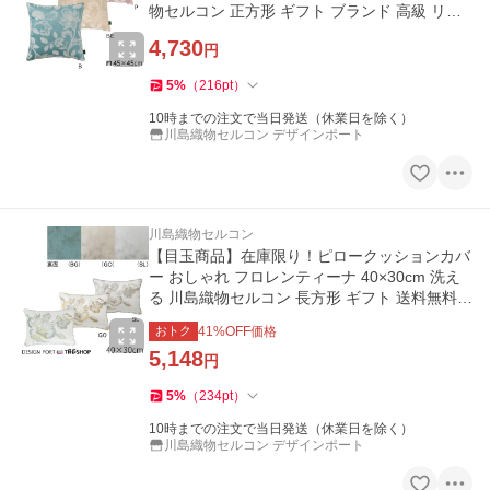
物セルコン 正方形 ギフト ブランド 高級 リビ
ング ソファ LL1207
4,730
円
5
%
（
216
pt
）
10時までの注文で当日発送（休業日を除く）
川島織物セルコン デザインポート
川島織物セルコン
【目玉商品】在庫限り！ピロークッションカバ
ー おしゃれ フロレンティーナ 40×30cm 洗え
る 川島織物セルコン 長方形 ギフト 送料無料 L
L1334 生産終了予定
おトク
41
%OFF価格
5,148
円
5
%
（
234
pt
）
10時までの注文で当日発送（休業日を除く）
川島織物セルコン デザインポート