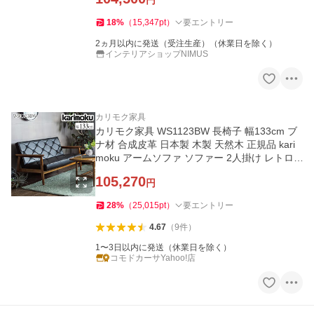
円
18
%
（
15,347
pt
）
要エントリー
2ヵ月以内に発送（受注生産）（休業日を除く）
インテリアショップNIMUS
カリモク家具
カリモク家具 WS1123BW 長椅子 幅133cm ブ
ナ材 合成皮革 日本製 木製 天然木 正規品 kari
moku アームソファ ソファー 2人掛け レトロ
木肘 人気 ブラック 黒
105,270
円
28
%
（
25,015
pt
）
要エントリー
4.67
（
9
件
）
1〜3日以内に発送（休業日を除く）
コモドカーサYahoo!店