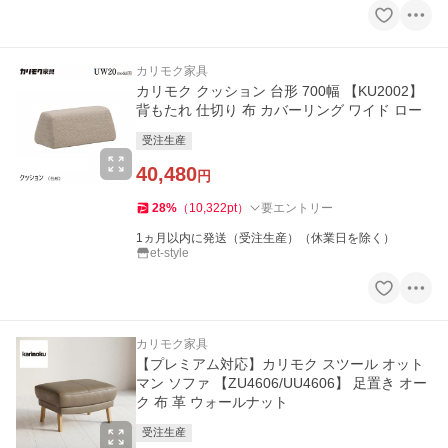
カリモク家具
カリモク クッション 台形 700幅 【KU2002】
背もたれ 仕切り 布 カバーリング ワイド ロー
受注生産
40,480
円
28
%
（
10,322
pt
）
要エントリー
1ヵ月以内に発送（受注生産）（休業日を除く）
et-style
カリモク家具
【プレミアム対応】カリモク スツール オット
マン ソファ 【ZU4606/UU4606】 足置き オー
ク 布 革 ウォールナット
受注生産