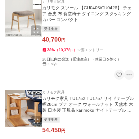
カリモク家具
カリモク スツール 【CU0406/CU0426】 チェ
ア 合皮 布 食堂椅子 ダイニング スタッキング
カバー コンパクト
受注生産
40,700
円
28
%
（
10,378
pt
）
要エントリー
28日以内に発送（受注生産）（休業日を除く）
et-style
カリモク家具
カリモク家具 TU1752 TU1757 サイドテーブル
幅28cm ブナ オーク ウォールナット 天然木 木
製 日本製 正規品 karimoku ナイトテーブル ソ
ファテーブル 人気
受注生産
54,450
円