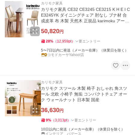
カリモク家具
カリモク家具 CE32 CE3245 CE3215 K H E I C
E3245YK ダイニングチェア 肘なし ブナ材 合
成皮革 布 木製 天然木 正規品 karimoku アーム
レスチェア 軽量 座り心地
50,820
円
28
%
（
12,959
pt
）
要エントリー
5〜7日以内に発送（メーカー在庫）（休業日を除く）
コモドカーサYahoo!店
カリモク家具
カリモク スツール 木製 椅子 おしゃれ 角スツ
ール 北欧 小椅子 無垢 コンパクトチェア オー
ク ウォールナット 日本製 国産
36,630
円
9
%
（
3,013
pt
）
要エントリー
10日以内に発送（メーカー在庫）（休業日を除く）
インテリア バグース