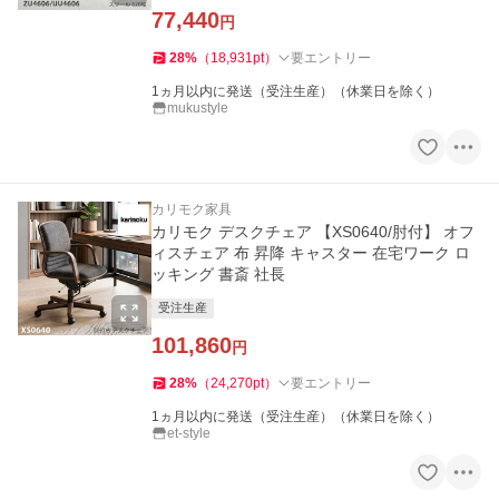
77,440
円
28
%
（
18,931
pt
）
要エントリー
1ヵ月以内に発送（受注生産）（休業日を除く）
mukustyle
カリモク家具
カリモク デスクチェア 【XS0640/肘付】 オフ
ィスチェア 布 昇降 キャスター 在宅ワーク ロ
ッキング 書斎 社長
受注生産
101,860
円
28
%
（
24,270
pt
）
要エントリー
1ヵ月以内に発送（受注生産）（休業日を除く）
et-style