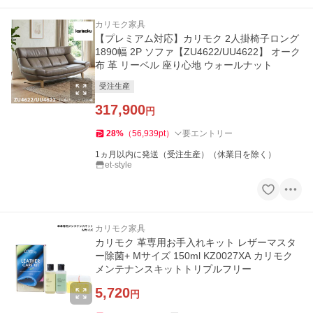
カリモク家具
【プレミアム対応】カリモク 2人掛椅子ロング
1890幅 2P ソファ【ZU4622/UU4622】 オーク
布 革 リーベル 座り心地 ウォールナット
受注生産
317,900
円
28
%
（
56,939
pt
）
要エントリー
1ヵ月以内に発送（受注生産）（休業日を除く）
et-style
カリモク家具
カリモク 革専用お手入れキット レザーマスタ
ー除菌+ Mサイズ 150ml KZ0027XA カリモク
メンテナンスキットトリプルフリー
5,720
円