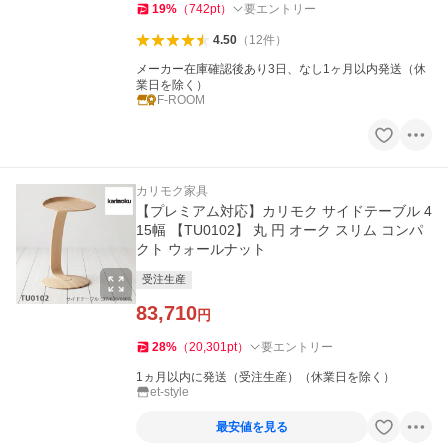
19
%
（
742
pt
）
要エントリー
4.50
（
12
件
）
メーカー在庫確認後あり3日、なし1ヶ月以内発送（休
業日を除く）
F-ROOM
カリモク家具
【プレミアム対応】カリモク サイドテーブル 4
15幅 【TU0102】 丸 円 オーク スリム コンパ
クト ウォールナット
受注生産
83,710
円
28
%
（
20,301
pt
）
要エントリー
1ヵ月以内に発送（受注生産）（休業日を除く）
et-style
最安値を見る