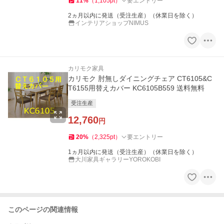
11
%
（
1,105
pt
）
要エントリー
2ヵ月以内に発送（受注生産）（休業日を除く）
インテリアショップNIMUS
カリモク家具
カリモク 肘無しダイニングチェア CT6105&C
T6155用替えカバー KC6105B559 送料無料
受注生産
12,760
円
20
%
（
2,325
pt
）
要エントリー
1ヵ月以内に発送（受注生産）（休業日を除く）
大川家具ギャラリーYOROKOBI
このページの関連情報