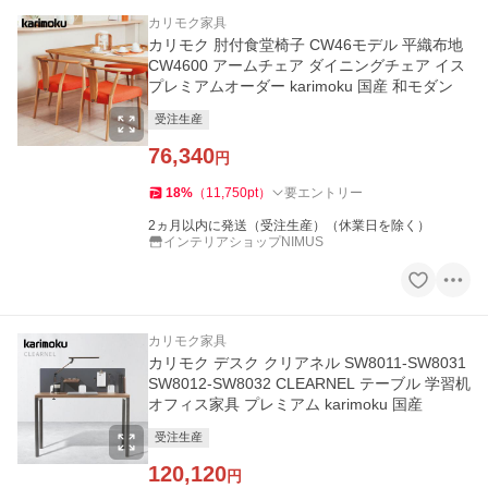
カリモク家具
カリモク 肘付食堂椅子 CW46モデル 平織布地
CW4600 アームチェア ダイニングチェア イス
プレミアムオーダー karimoku 国産 和モダン
受注生産
76,340
円
18
%
（
11,750
pt
）
要エントリー
2ヵ月以内に発送（受注生産）（休業日を除く）
インテリアショップNIMUS
カリモク家具
カリモク デスク クリアネル SW8011-SW8031
SW8012-SW8032 CLEARNEL テーブル 学習机
オフィス家具 プレミアム karimoku 国産
受注生産
120,120
円