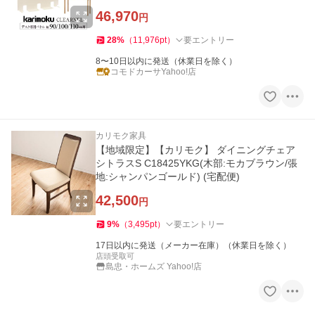
arimoku パーツ 日本製 国産
46,970
円
28
%
（
11,976
pt
）
要エントリー
8〜10日以内に発送（休業日を除く）
コモドカーサYahoo!店
カリモク家具
【地域限定】【カリモク】 ダイニングチェア
シトラスS C18425YKG(木部:モカブラウン/張
地:シャンパンゴールド) (宅配便)
42,500
円
9
%
（
3,495
pt
）
要エントリー
17日以内に発送（メーカー在庫）（休業日を除く）
店頭受取可
島忠・ホームズ Yahoo!店