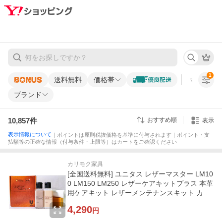
1
送料無料
価格帯
すべての条
ブランド
10,857
件
おすすめ順
表示
表示情報について
｜ポイントは原則税抜価格を基準に付与されます｜ポイント・支
払額等の正確な情報（付与条件・上限等）はカートをご確認ください
カリモク家具
[全国送料無料] ユニタス レザーマスター LM10
0 LM150 LM250 レザーケアキットプラス 本革
用ケアキット レザーメンテナンスキット カリ
モク イタリア
4,290
円