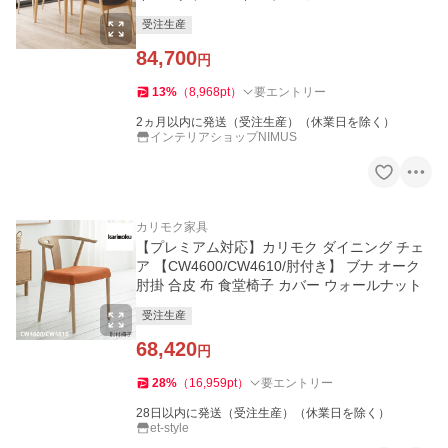
産 和モダン
受注生産
84,700
円
13
%
（
8,968
pt
）
要エントリー
2ヵ月以内に発送（受注生産）（休業日を除く）
インテリアショップNIMUS
カリモク家具
【プレミアム対応】カリモク ダイニング チェ
ア 【CW4600/CW4610/肘付き】 ブナ オーク
肘掛 合皮 布 食堂椅子 カバー ウォールナット
受注生産
68,420
円
28
%
（
16,959
pt
）
要エントリー
28日以内に発送（受注生産）（休業日を除く）
et-style