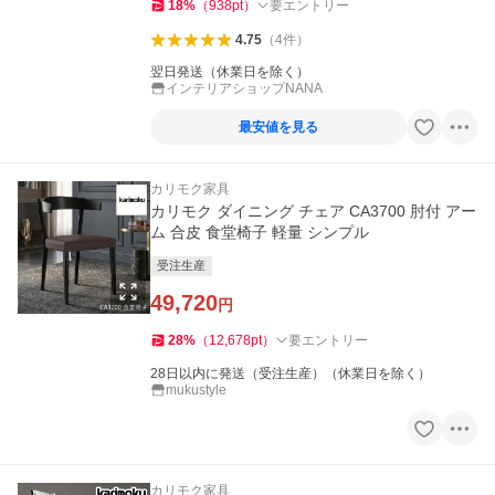
18
%
（
938
pt
）
要エントリー
4.75
（
4
件
）
翌日発送（休業日を除く）
インテリアショップNANA
最安値を見る
カリモク家具
カリモク ダイニング チェア CA3700 肘付 アー
ム 合皮 食堂椅子 軽量 シンプル
受注生産
49,720
円
28
%
（
12,678
pt
）
要エントリー
28日以内に発送（受注生産）（休業日を除く）
mukustyle
カリモク家具