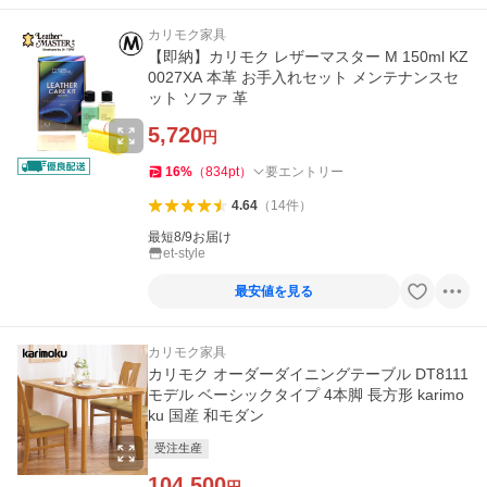
カリモク家具
【即納】カリモク レザーマスター M 150ml KZ
0027XA 本革 お手入れセット メンテナンスセ
ット ソファ 革
5,720
円
16
%
（
834
pt
）
要エントリー
4.64
（
14
件
）
最短8/9お届け
et-style
最安値を見る
カリモク家具
カリモク オーダーダイニングテーブル DT8111
モデル ベーシックタイプ 4本脚 長方形 karimo
ku 国産 和モダン
受注生産
104,500