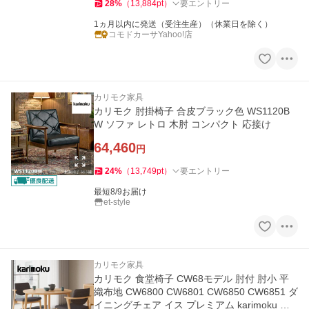
28
%
（
13,884
pt
）
要エントリー
1ヵ月以内に発送（受注生産）（休業日を除く）
コモドカーサYahoo!店
カリモク家具
カリモク 肘掛椅子 合皮ブラック色 WS1120B
W ソファ レトロ 木肘 コンパクト 応接け
64,460
円
24
%
（
13,749
pt
）
要エントリー
最短8/9お届け
et-style
カリモク家具
カリモク 食堂椅子 CW68モデル 肘付 肘小 平
織布地 CW6800 CW6801 CW6850 CW6851 ダ
イニングチェア イス プレミアム karimoku 国