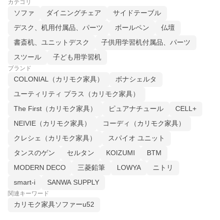
カテゴリ
ソファ
ダイニングチェア
サイドテーブル
デスク、机用付属品、パーツ
ボールペン
仏壇
書斎机、ユニットデスク
子供用学習机付属品、パーツ
スツール
子ども用学習机
ブランド
COLONIAL（カリモク家具）
ボナシェルタ
ユーティリティ プラス（カリモク家具）
The First（カリモク家具）
ピュアナチュール
CELL+
NEIVIE（カリモク家具）
コーディ（カリモク家具）
クレシェ（カリモク家具）
スパイオ ユニット
タンスのゲン
セルタン
KOIZUMI
BTM
MODERN DECO
三菱鉛筆
LOWYA
ニトリ
smart-i
SANWA SUPPLY
関連キーワード
カリモク家具ソファーu52