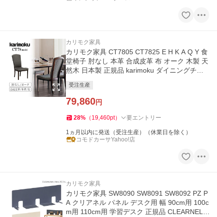
カリモク家具
カリモク家具 CT7805 CT7825 E H K A Q Y 食
堂椅子 肘なし 本革 合成皮革 布 オーク 木製 天
然木 日本製 正規品 karimoku ダイニングチェ
ア 人間工学 体圧分散
受注生産
79,860
円
28
%
（
19,460
pt
）
要エントリー
1ヵ月以内に発送（受注生産）（休業日を除く）
コモドカーサYahoo!店
カリモク家具
カリモク家具 SW8090 SW8091 SW8092 PZ P
A クリアネル パネル デスク用 幅 90cm用 100c
m用 110cm用 学習デスク 正規品 CLEARNEL k