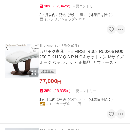
18
%
（
17,342
pt
）
要エントリー
2ヵ月以内に発送（受注生産）（休業日を除く）
インテリアショップNIMUS
The First（カリモク家具）
カリモク家具 THE FIRST RU02 RU0206 RU0
256 E K H Y Q A R N C J オットマン Mサイズ
オーク ウォルナット 正規品 ザ ファースト 本
革 布 天然木 日本製
受注生産
77,000
円
28
%
（
18,835
pt
）
要エントリー
1ヵ月以内に発送（受注生産）（休業日を除く）
コモドカーサYahoo!店