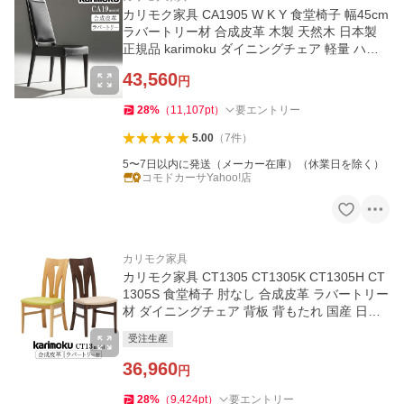
カリモク家具 CA1905 W K Y 食堂椅子 幅45cm
ラバートリー材 合成皮革 木製 天然木 日本製
正規品 karimoku ダイニングチェア 軽量 ハイ
バック 人気 ブランド
43,560
円
28
%
（
11,107
pt
）
要エントリー
5.00
（
7
件
）
5〜7日以内に発送（メーカー在庫）（休業日を除く）
コモドカーサYahoo!店
カリモク家具
カリモク家具 CT1305 CT1305K CT1305H CT
1305S 食堂椅子 肘なし 合成皮革 ラバートリー
材 ダイニングチェア 背板 背もたれ 国産 日本
製 天然木 木製 北欧 人気
受注生産
36,960
円
28
%
（
9,424
pt
）
要エントリー