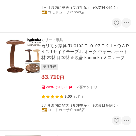
1ヵ月以内に発送（受注生産）（休業日を除く）
コモドカーサYahoo!店
カリモク家具
カリモク家具 TU0102 TU0107 E K H Y Q A R
N C J サイドテーブル オーク ウォールナット
材 木製 日本製 正規品 karimoku ミニテーブル
コーヒーテーブル
受注生産
83,710
円
28
%
（
20,301
pt
）
要エントリー
5.00
（
5
件
）
1ヵ月以内に発送（受注生産）（休業日を除く）
コモドカーサYahoo!店