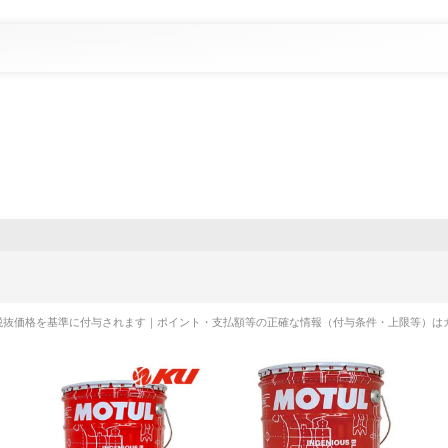
税抜価格を基準に付与されます｜ポイント・支払額等の正確な情報（付与条件・上限等）は