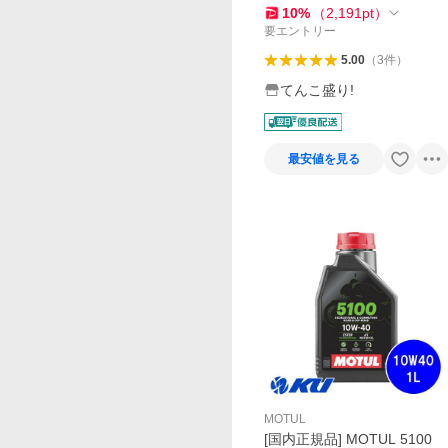
ア) エンジンオイル [正規品]
10
%
（
2,191
pt
）
110860後継
要エントリー
5.00
（
3
件
）
てんこ盛り!
最安値を見る
MOTUL
[国内正規品] MOTUL 5100