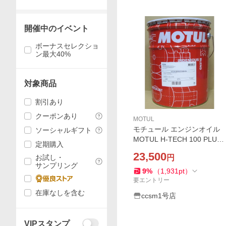
開催中のイベント
ボーナスセレクショ
ン最大40%
対象商品
割引あり
クーポンあり
MOTUL
モチュール エンジンオイル
ソーシャルギフト
MOTUL H-TECH 100 PLUS
定期購入
SQ 5W-40 20L 正規品
23,500
お試し・
円
サンプリング
9
%
（
1,931
pt
）
要エントリー
在庫なしを含む
ccsm1号店
VIPスタンプ