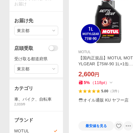
お届け
お届け先
東京都
店頭受取
MOTUL
【国内正規品】MOTUL MOT
受け取る都道府県
YLGEAR【75W-90 1L×1缶】
東京都
ギヤオイル 部分合成油 モチ
2,600
円
ュール API GL-5, API GL-4,
MIL-L 2105 D モ−チルギア
5
%
（
118
pt
）
カテゴリ
5.00
（
3
件
）
車、バイク、自転車
オイル通販 KU ヤフー店
2,033
件
ブランド
最安値を見る
MOTUL