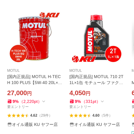
MOTUL
MOTUL
[国内正規品] MOTUL H-TEC
[国内正規品] MOTUL 710 2T
H 100 PLUS【5W-40 20L×1
1L×1缶 モチュール ファクト
缶】SQ /CF A3/B4エンジン
リー ライン100%化学合成 エ
27,000
4,050
円
円
オイル モチュール パワー N
ステル配合 2ストローク・バ
A自然吸気 ターボ 中排気量
イク専用 分離・混合両用
9
%
（
2,220
pt
）
9
%
（
331
pt
）
H-TECH PRIME
要エントリー
要エントリー
4.62
（
29
件
）
4.60
（
5
件
）
オイル通販 KU ヤフー店
オイル通販 KU ヤフー店