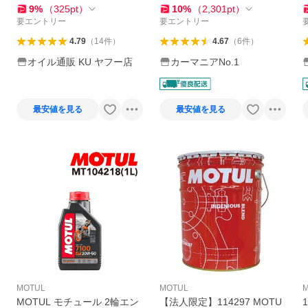
ュール
チュール エイチテック100プ
9
%
（
325
pt
）
10
%
（
2,301
pt
）
ラス 正規品 新品
要エントリー
要エントリー
4.79
（
14
件
）
4.67
（
6
件
）
オイル通販 KU ヤフー店
カーマニアNo.1
最安値を見る
最安値を見る
MOTUL
MOTUL
MOTUL モチュール 2輪エン
【法人限定】114297 MOTU