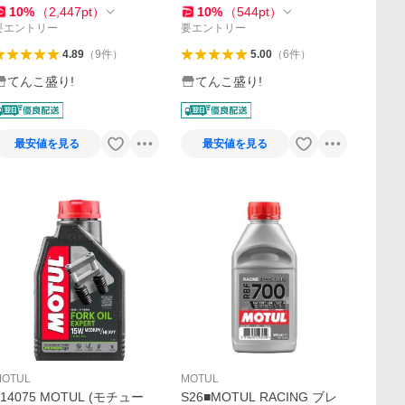
ンツ フォルクスワーゲン [正
10
%
（
2,447
pt
）
10
%
（
544
pt
）
規品]
要エントリー
要エントリー
4.89
（
9
件
）
5.00
（
6
件
）
てんこ盛り!
てんこ盛り!
最安値を見る
最安値を見る
MOTUL
MOTUL
114075 MOTUL (モチュー
S26■MOTUL RACING ブレ