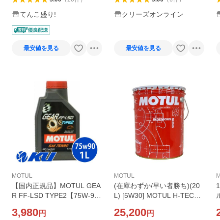
てんこ盛り!
クリーズオンライン
最安値を見る
最安値を見る
MOTUL
MOTUL
【国内正規品】MOTUL GEA
(在庫わずか/早い者勝ち)(20
R FF-LSD TYPE2【75W-90
L) [5W30] MOTUL H-TECH
1L×1缶】 ギヤオイル 機械式
100 Plus (規格:API SQ) [ 20L
3,980
25,200
円
円
LSD対応 100%化学合成 モチ
x 1缶 ] 4輪エンジンオイル モ