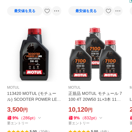
最安値を見る
最安値を見る
MOTUL
MOTUL
113420 MOTUL (モチュー
正規品 MOTUL モチュール 7
ル) SCOOTER POWER LE
100 4T 20W50 1L×3本 1129
スクーターパワー エルイー 1
28 100%化学合成 20W-50 3
3,500
10,120
円
円
00%化学合成オイル 5W40 1
本セット バイク用 エンジン
L
オイル 4ストロークモーター
9
%
（
286
pt
）
9
%
（
832
pt
）
サイクル
要エントリー
要エントリー
5.00
（
20
件
）
5.00
（
6
件
）