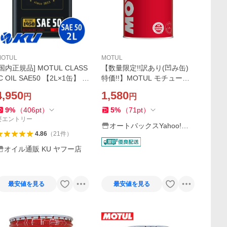
MOTUL
MOTUL
[国内正規品] MOTUL CLASS
【数量限定!!訳あり(凹み缶)
IC OIL SAE50 【2L×1缶】 エ
特価!!】MOTUL モチュール
ンジンオイル モチュール ク
J-01 LITE SP 5W-30/1L 化学
4,950
1,580
円
円
ラシック 国際クラシックカ
合成油
ー連盟（FIVA）
9
%
（
406
pt
）
5
%
（
71
pt
）
要エントリー
オートバックスYahoo!シ
4.86
（
21
件
）
ョッピング店
オイル通販 KU ヤフー店
最安値を見る
最安値を見る