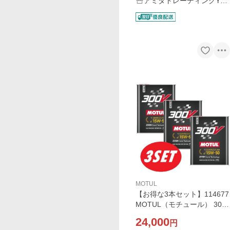
アミダトレーディングYah
oo!ShoP
MOTUL
【お得な3本セット】114677
MOTUL（モチュール） 300
V COMPETITION 15W50 2L
24,000
円
100%化学合成(エステルコ