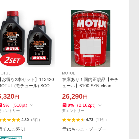
MOTUL
MOTUL
【お得な2本セット】113420
在庫あり！国内正規品【モチ
MOTUL (モチュール) SCOO
ュール】6100 SYN-clean SP
TER POWER LE スクーター
EC ●5W-40 ●20Lペール缶 ●
6,320
26,290
円
円
パワー エルイー 100%化学合
化学合成 MOTUL 6100 シ
成オイル 5W40 1L
ン・クリーン
9
%
（
518
pt
）
9
%
（
2,162
pt
）
要エントリー
要エントリー
4.80
（
5
件
）
4.73
（
11
件
）
てんこ盛り!
はちっこ・ブーブー