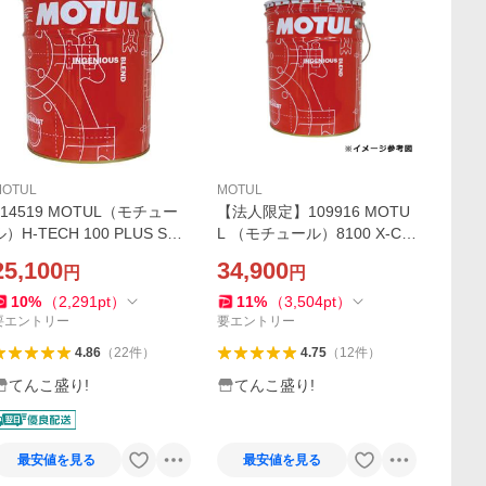
MOTUL
MOTUL
114519 MOTUL（モチュー
【法人限定】109916 MOTU
ル）H-TECH 100 PLUS SQ
L （モチュール）8100 X-CE
5W30 20L 4ストロークエン
SS GEN2 5W40 20L 全合成
25,100
34,900
円
円
ジンオイル 高性能極圧添加
油 ガソリン／ディーゼルエ
剤配合 省燃費型 [正規品] 旧1
ンジンオイル [正規品]
10
%
（
2,291
pt
）
11
%
（
3,504
pt
）
0134
要エントリー
要エントリー
4.86
（
22
件
）
4.75
（
12
件
）
てんこ盛り!
てんこ盛り!
最安値を見る
最安値を見る