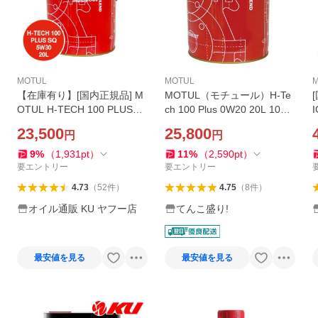
MOTUL
MOTUL
【在庫有り】[国内正規品] M
MOTUL（モチュール）H-Te
OTUL H-TECH 100 PLUS
ch 100 Plus 0W20 20L 100%
【5W30 20L×1缶】 エンジン
化学合成 4ストローク 高性能
23,500
25,800
円
円
オイル モチュール NA自然吸
エンジンオイル 省燃費型 [正
気 省燃費型 API SQ ILSAC G
規品]
9
%
（
1,931
pt
）
11
%
（
2,590
pt
）
F-6A
要エントリー
要エントリー
4.73
（
52
件
）
4.75
（
8
件
）
オイル通販 KU ヤフー店
てんこ盛り!
最安値を見る
最安値を見る