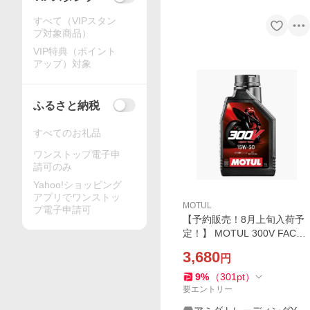
すべて（VIPスタン
プ対象商品）
VIP特典（ポイント
アップ）対象
ふるさと納税
すべてのお礼品
ワンストップ電子申
請可のみ
Yahoo!ショッピング
アプリでワンストッ
MOTUL
プ電子申請可
【予約販売！8月上旬入荷予
定！】 MOTUL 300V FACTO
RY LINE ESTER Core 1L モ
3,680
円
チュール・ファクトリーライ
ン 15w50 1リットル 欧州仕
9
%
（
301
pt
）
様パッケージ
要エントリー