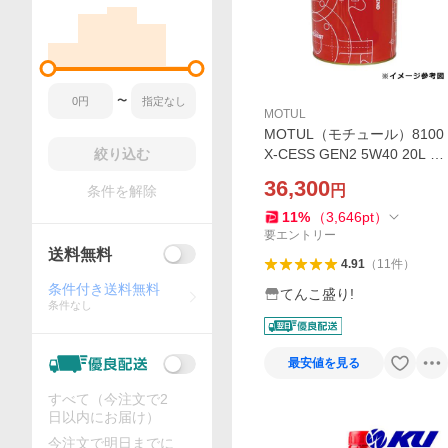
〜
MOTUL
MOTUL（モチュール）8100
絞り込む
X-CESS GEN2 5W40 20L 全
合成油 ガソリン／ディーゼ
36,300
円
条件を解除
ルエンジンオイル [正規品]
11
%
（
3,646
pt
）
要エントリー
送料無料
4.91
（
11
件
）
条件付き送料無料
てんこ盛り!
条件なし
最安値を見る
すべて（今注文で2
日以内にお届け）
今注文で明日までに