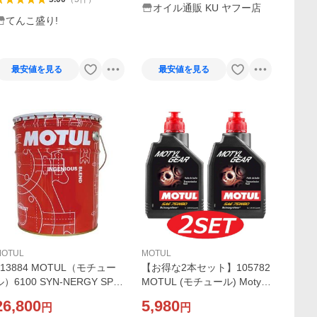
オイル通販 KU ヤフー店
てんこ盛り!
最安値を見る
最安値を見る
MOTUL
MOTUL
113884 MOTUL（モチュー
【お得な2本セット】105782
ル）6100 SYN-NERGY SPE
MOTUL (モチュール) Motyl
C 5W40 20L 化学合成油 エ
Gear モチールギア 75W80
26,800
5,980
円
円
ンジンオイル メルセデスベ
化学合成ギアオイル 1L