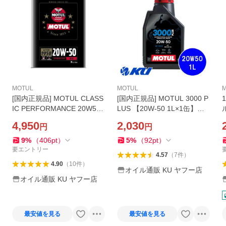
MOTUL
MOTUL
[国内正規品] MOTUL CLASS
[国内正規品] MOTUL 3000 P
IC PERFORMANCE 20W50
LUS 【20W-50 1L×1缶】MA
【2L×1缶】API SF/CC エン
2 モチュール バイク 2輪 ミ
4,950
2,030
円
円
ジンオイル モチュール クラ
ネラル 4サイクル 4ストロー
シック 国際クラシックカー
ク オイル エ
9
%
（
406
pt
）
5
%
（
92
pt
）
連盟（FIVA）
1
要エントリー
4.57
（
7
件
）
4.90
（
10
件
）
オイル通販 KU ヤフー店
オイル通販 KU ヤフー店
最安値を見る
最安値を見る