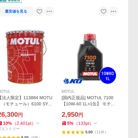
最安値を見る
MOTUL
MOTUL
【法人限定】113884 MOTU
[国内正規品] MOTUL 7100
L （モチュール）6100 SYN
【10W-60 1L×1缶】 モチュ
NERGY 5W40 20L 化学合成
ール バイク 2輪 100%化学合
26,300
2,950
円
円
油 エンジンオイル ベンツ ワ
成油 4サイクル 4ストローク
ーゲン [正規品] 旧108701
オイル エ
10
%
（
2,401
pt
）
5
%
（
133
pt
）
要エントリー
5.00
（
11
件
）
5.00
（
5
件
）