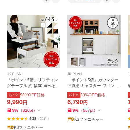
JK-PLAN
JK-PLAN
J
「ポイント5倍」リフティン
「ポイント5倍」カウンター
グテーブル 約 幅60 選べる5
下収納 キャスター ワゴン 幅
色 コンパクト 一人暮らしに
50 奥行30 高さ75 オープン
58
%OFF価格
69
%OFF価格
おトク
おトク
最適サイズ ミニ 半 完成品 収
ラック ラック 棚 キャスター
9,990
6,790
円
円
納 リビング ミニテーブル リ
付き
フトアップテーブル
9
%
（
820
pt
）
9
%
（
557
pt
）
4.38
（
21
件
）
K3ファニチャー
K3ファニチャー