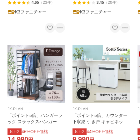
4.65
（
23
件
）
3.45
（
20
件
）
K3ファニチャー
K3ファニチャー
JK-PLAN
JK-PLAN
J
「ポイント5倍」ハンガーラ
「ポイント5倍」カウンター
ック スラックスハンガー 衣
下収納 引き戸 キャビネット
類収納 幅76 奥行42 高さ180
薄型 キッチン 幅60 奥行22
46
%OFF価格
44
%OFF価格
おトク
おトク
二段 木製 縦長 横長 横置き
高さ80cm 収納 食器 棚 スリ
14,990
9,990
円
円