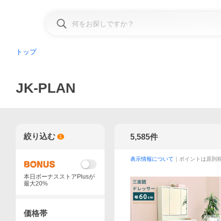
トップ
JK-PLAN
絞り込む
5,585
件
1
表示情報について
｜ポイントは原則
本日ボーナスストアPlusが
最大20%
価格帯