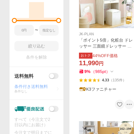
〜
JK-PLAN
「ポイント5倍」化粧台 ドレ
絞り込む
ッサー 三面鏡ドレッサー シ
ンプル 白 幅60cm スツール
44
%OFF価格
おトク
条件を解除
付き 収納 コンセント付き ホ
11,990
円
ワイト 木製 引き出し
9
%
（
985
pt
）
送料無料
4.33
（
135
件
）
条件付き送料無料
K3ファニチャー
条件なし
すべて（今注文で2
日以内にお届け）
今注文で明日までに