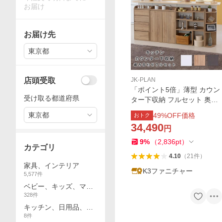
お届け
お届け先
東京都
店頭受取
JK-PLAN
「ポイント5倍」薄型 カウン
受け取る都道府県
ター下収納 フルセット 奥行2
0 高さ80 幅160 〜 幅194 セ
東京都
49
%OFF価格
おトク
ット 伸縮 サイズ調整可能 ス
34,490
円
リム
9
%
（
2,836
pt
）
カテゴリ
4.10
（
21
件
）
家具、インテリア
K3ファニチャー
5,577
件
ベビー、キッズ、マタ
328
件
ニティ
キッチン、日用品、文
8
件
具