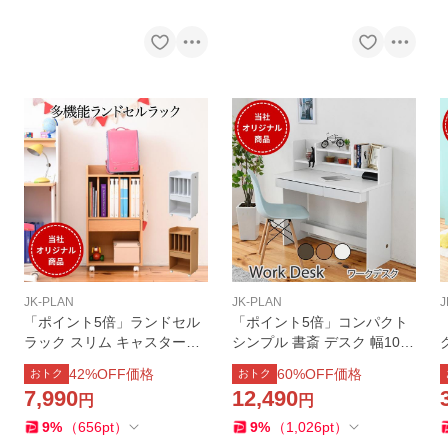
JK-PLAN
JK-PLAN
J
「ポイント5倍」ランドセル
「ポイント5倍」コンパクト
ラック スリム キャスター付
シンプル 書斎 デスク 幅100
き 幅45 奥行30 高さ85 ラン
棚付き 木製 パソコンデスク
42
%OFF価格
60
%OFF価格
おトク
おトク
ドセル置き ランドセル 教科
テレワークデスク
7,990
12,490
円
円
書 収納 棚
9
%
（
656
pt
）
9
%
（
1,026
pt
）