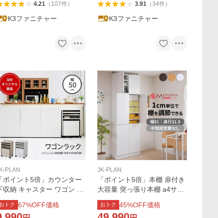
4.21
（
107
件
）
3.91
（
34
件
）
K3ファニチャー
K3ファニチャー
K-PLAN
JK-PLAN
「ポイント5倍」カウンター
「ポイント5倍」本棚 扉付き
下収納 キャスター ワゴン 幅
大容量 突っ張り本棚 a4サイ
50 奥行30 高さ75 隠す ワゴ
ズ対応 ”本棚革命” 1cm単位
67
%OFF価格
45
%OFF価格
おトク
おトク
ン 付き 小物 ボックス 整理
で棚板調整可能 転倒防止
9,990
49,990
円
円