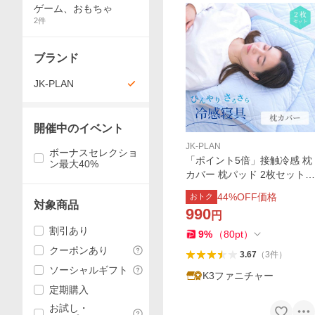
ゲーム、おもちゃ
2
件
ブランド
JK-PLAN
開催中のイベント
JK-PLAN
ボーナスセレクショ
「ポイント5倍」接触冷感 枕
ン最大40%
カバー 枕パッド 2枚セット
ピローパッド 幅45 奥行 55
44
%OFF価格
おトク
抗菌防臭 洗える 夏用 生地 パ
対象商品
990
円
イル ブルー
割引あり
9
%
（
80
pt
）
クーポンあり
3.67
（
3
件
）
ソーシャルギフト
K3ファニチャー
定期購入
お試し・