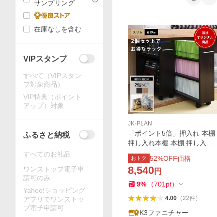
サンプリング
在庫なしを含む
VIPスタンプ
すべて（VIPスタン
プ対象商品）
VIP特典（ポイント
アップ）対象
JK-PLAN
「ポイント5倍」押入れ 本棚
ふるさと納税
押し入れ本棚 本棚 押し入れ
2個組 押入れ収納 押し入れ収
すべてのお礼品
52
%OFF価格
おトク
納 約 幅20 高さ 65cm 奥行6
8,540
ワンストップ電子申
円
3 キャスター付き 棚 漫画 マ
請可のみ
ンガ
9
%
（
701
pt
）
Yahoo!ショッピング
4.00
（
22
件
）
アプリでワンストッ
プ電子申請可
K3ファニチャー