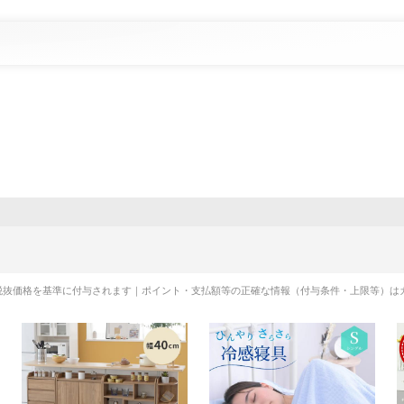
税抜価格を基準に付与されます｜ポイント・支払額等の正確な情報（付与条件・上限等）は