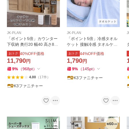
JK-PLAN
JK-PLAN
J
「ポイント5倍」カウンター
「ポイント5倍」冷感タオル
下収納 奥行20 幅40 高さ80
ケット 接触冷感 タオルケッ
チェスト 薄型 4段 引き出し
ト 掛け布団 シングル お昼寝
40
%OFF価格
44
%OFF価格
おトク
おトク
スリム
ケット 夏用 リバーシブル ブ
11,790
1,790
円
円
ランケット幅 140 奥行 190
ブルー
9
%
（
968
pt
）
9
%
（
145
pt
）
4.00
（
17
件
）
K3ファニチャー
K3ファニチャー