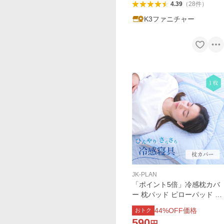
4.39
（
28
件
）
K3ファニチャー
JK-PLAN
「ポイント5倍」冷感枕カバ
ー 枕パッド ピローパッド 幅
45 奥行 55 接触冷感 抗菌防
44
%OFF価格
おトク
臭 洗える 夏用 生地 パイル
590
円