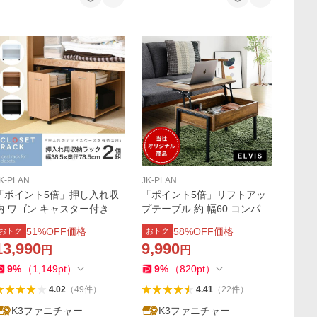
K-PLAN
JK-PLAN
「ポイント5倍」押し入れ収
「ポイント5倍」リフトアッ
納 ワゴン キャスター付き 書
プテーブル 約 幅60 コンパク
類 ラック 2個組 押入れ収納
ト 一人暮らしに最適サイズ
51
%OFF価格
58
%OFF価格
おトク
おトク
棚 約 幅40 奥行78 高さ65 お
ミニ 半 完成品 収納 リビング
13,990
9,990
円
円
もちゃ ストックワゴン
ミニテーブル
9
%
（
1,149
pt
）
9
%
（
820
pt
）
4.02
（
49
件
）
4.41
（
22
件
）
K3ファニチャー
K3ファニチャー