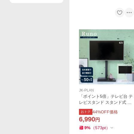
JK-PLAN
「ポイント5倍」テレビ台 テ
レビスタンド スタンド式 壁
掛け風 壁寄せ 首振り おしゃ
44
%OFF価格
おトク
れ コンパクト シンプル 32型
6,990
円
〜 50型 幅50 コーナー 配線
隠し 白 黒
9
%
（
573
pt
）