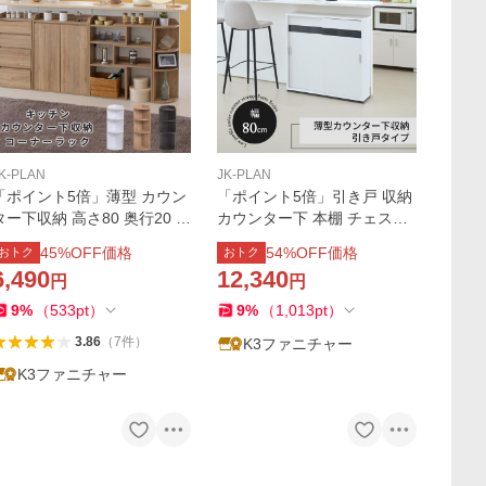
K-PLAN
JK-PLAN
「ポイント5倍」薄型 カウン
「ポイント5倍」引き戸 収納
ター下収納 高さ80 奥行20 幅
カウンター下 本棚 チェスト
22 コーナー 棚 ラック木製
薄型 幅80 奥行22 高さ80 キ
45
%OFF価格
54
%OFF価格
おトク
おトク
スリム オープンラック
ッチン 棚 薄型 コンパクト コ
6,490
12,340
円
円
ンセント ルーター 目隠し ブ
ラック ホワイト
9
%
（
533
pt
）
9
%
（
1,013
pt
）
3.86
（
7
件
）
K3ファニチャー
K3ファニチャー