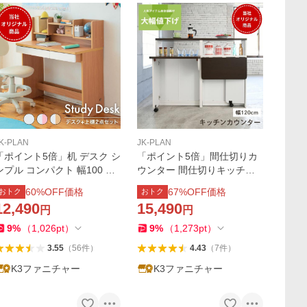
K-PLAN
JK-PLAN
「ポイント5倍」机 デスク シ
「ポイント5倍」間仕切りカ
ンプル コンパクト 幅100 棚
ウンター 間仕切りキッチン
付き 引き出し 女の子 子供 木
カウンター 幅 120cm テーブ
60
%OFF価格
67
%OFF価格
おトク
おトク
製 机 ホワイト 白 ピンク
ル バタフライ 天板 高さ 70c
12,490
15,490
円
円
m 対面カウンター
9
%
（
1,026
pt
）
9
%
（
1,273
pt
）
3.55
（
56
件
）
4.43
（
7
件
）
K3ファニチャー
K3ファニチャー