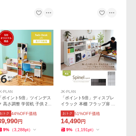
K-PLAN
JK-PLAN
「ポイント5倍」ツインデス
「ポイント5倍」ディスプレ
ク 高さ調整 学習机 子供 2人
イラック 本棚 フラップ扉 フ
用 二人用 高さ180 学習机セ
ラップチェスト 2個セット 幅
44
%OFF価格
51
%OFF価格
おトク
おトク
ット 向かい合わせ リビング
90 マガジンラック 収納 ディ
39,990
14,490
円
円
ラック 引き出し ホワイト ナ
スプレイ 棚 フラップ式扉 フ
チュラル 収納 木製
ラップラック
9
%
（
3,288
pt
）
9
%
（
1,191
pt
）