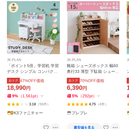
JK-PLAN
JK-PLAN
J
「ポイント5倍」学習机 学習
靴箱 シューズボックス 幅60
デスク シンプル コンパクト
奥行33 薄型 下駄箱 シューズ
白 ホワイト ピンク 幅100 引
ラック 靴 収納 玄関収納 むれ
47
%OFF価格
70
%OFF価格
おトク
おトク
き出し付き 木製 子供 小さめ
ない ルーバー 式 扉 下足入れ
18,990
6,390
円
円
奥行45 ホワイト 白 ピンク
靴箱 玄関 靴入れ シューズロ
ッカー
9
%
（
1,561
pt
）
5
%
（
292
pt
）
3.18
（
56
件
）
4.75
（
4
件
）
K3ファニチャー
プレプレ
最安値を見る