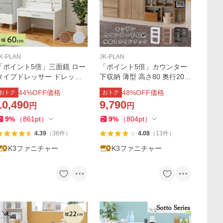
K-PLAN
JK-PLAN
「ポイント5倍」三面鏡 ロー
「ポイント5倍」カウンター
タイプドレッサー ドレッサ
下収納 薄型 高さ80 奥行20
ー ロータイプ 幅60 高さ90
幅40 〜 幅70 伸縮ラック オ
44
%OFF価格
48
%OFF価格
おトク
おトク
コンセント付き コンパクト 3
ープンラック 可動式 スリム
10,490
9,790
円
円
面鏡 低い 低め ロー
9
%
（
861
pt
）
9
%
（
804
pt
）
4.39
（
36
件
）
4.08
（
13
件
）
K3ファニチャー
K3ファニチャー