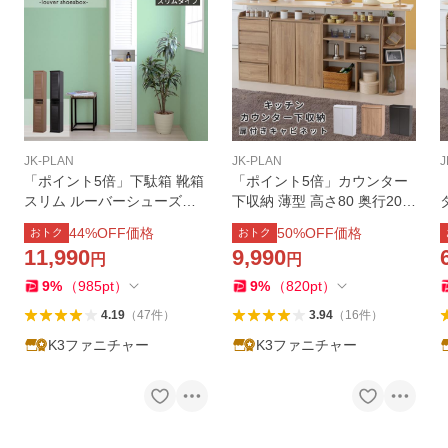
JK-PLAN
JK-PLAN
J
「ポイント5倍」下駄箱 靴箱
「ポイント5倍」カウンター
スリム ルーバーシューズボ
下収納 薄型 高さ80 奥行20
ックス コンパクト 約 幅30c
幅60 棚 キャビネット 扉付き
44
%OFF価格
50
%OFF価格
おトク
おトク
m 2個組 玄関 省スペース ル
薄型 扉
11,990
9,990
円
円
ーバー扉付き 縦長
9
%
（
985
pt
）
9
%
（
820
pt
）
4.19
（
47
件
）
3.94
（
16
件
）
K3ファニチャー
K3ファニチャー