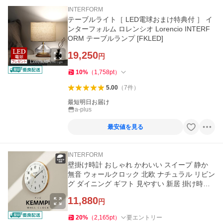
INTERFORM
テーブルライト［ LED電球おまけ特典付 ］ イ
ンターフォルム ロレンシオ Lorencio INTERF
ORM テーブルランプ [FKLED]
19,250
円
10
%
（
1,758
pt
）
5.00
（
7
件
）
最短明日お届け
a-plus
最安値を見る
INTERFORM
壁掛け時計 おしゃれ かわいい スイープ 静か
無音 ウォールクロック 北欧 ナチュラル リビン
グ ダイニング ギフト 見やすい 新居 掛け時計
ケンピ Kemppi
11,880
円
20
%
（
2,165
pt
）
要エントリー