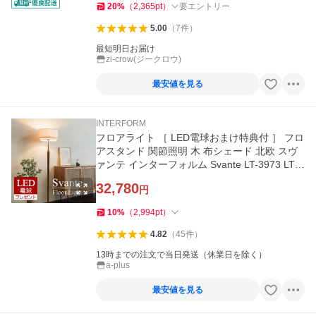
20
%
（
2,365
pt
）
要エントリー
5.00
（
7
件
）
最短明日お届け
zi-crow(ジークロウ)
最安値を見る
INTERFORM
フロアライト ［ LED電球おまけ特典付 ］ フロ
アスタンド 関節照明 木 布シェード 北欧 スヴ
ァンテ インターフォルム Svante LT-3973 LT-3
975 [FKLED]
32,780
円
10
%
（
2,994
pt
）
4.82
（
45
件
）
13時までの注文で当日発送（休業日を除く）
a-plus
最安値を見る