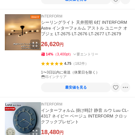
INTERFORM
シーリングライト 天井照明 6灯 INTERFORM
Astre インターフォルム アストル ユニーク オ
ブジェ LT-2675 LT-2676 LT-2677 LT-2679
26,620
円
14
%
（
3,400
pt
）
要エントリー
4.75
（
182
件
）
1〜3日以内に発送（休業日を除く）
ISインテリア
最安値を見る
INTERFORM
インターフォルム 掛け時計 静音 ルウ Luu CL-
4317 ネイビー ベージュ INTERFORM クロッ
クフックプレゼント
18,480
円