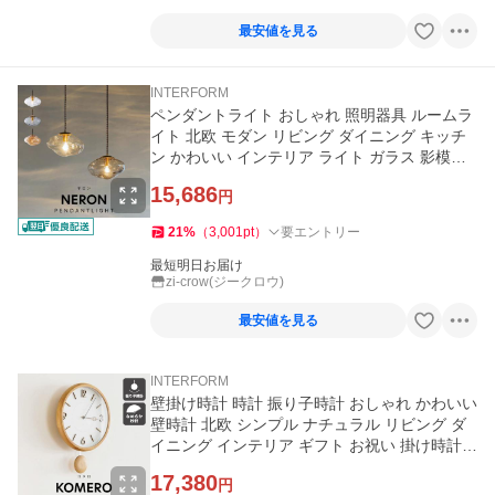
最安値を見る
INTERFORM
ペンダントライト おしゃれ 照明器具 ルームラ
イト 北欧 モダン リビング ダイニング キッチ
ン かわいい インテリア ライト ガラス 影模様
1灯 ネロン Neron
15,686
円
21
%
（
3,001
pt
）
要エントリー
最短明日お届け
zi-crow(ジークロウ)
最安値を見る
INTERFORM
壁掛け時計 時計 振り子時計 おしゃれ かわいい
壁時計 北欧 シンプル ナチュラル リビング ダ
イニング インテリア ギフト お祝い 掛け時計
コメロ Komero
17,380
円