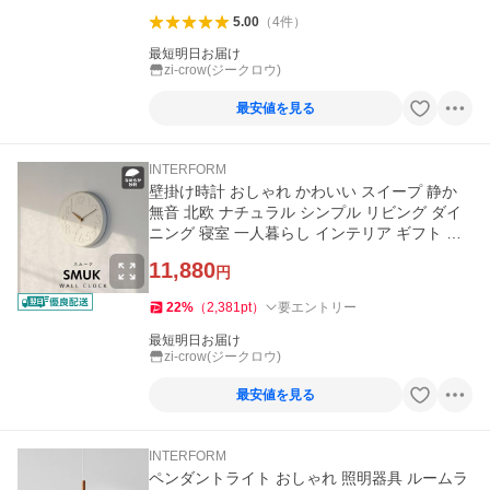
5.00
（
4
件
）
最短明日お届け
zi-crow(ジークロウ)
最安値を見る
INTERFORM
壁掛け時計 おしゃれ かわいい スイープ 静か
無音 北欧 ナチュラル シンプル リビング ダイ
ニング 寝室 一人暮らし インテリア ギフト 掛
け時計 スムーク Smuk
11,880
円
22
%
（
2,381
pt
）
要エントリー
最短明日お届け
zi-crow(ジークロウ)
最安値を見る
INTERFORM
ペンダントライト おしゃれ 照明器具 ルームラ