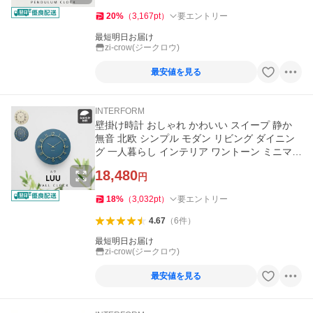
20
%
（
3,167
pt
）
要エントリー
最短明日お届け
zi-crow(ジークロウ)
最安値を見る
INTERFORM
壁掛け時計 おしゃれ かわいい スイープ 静か
無音 北欧 シンプル モダン リビング ダイニン
グ 一人暮らし インテリア ワントーン ミニマル
掛け時計 ルウ Luu
18,480
円
18
%
（
3,032
pt
）
要エントリー
4.67
（
6
件
）
最短明日お届け
zi-crow(ジークロウ)
最安値を見る