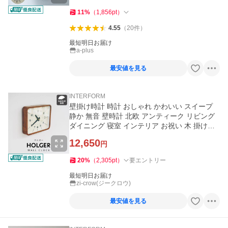
11
%
（
1,856
pt
）
4.55
（
20
件
）
最短明日お届け
a-plus
最安値を見る
INTERFORM
壁掛け時計 時計 おしゃれ かわいい スイープ
静か 無音 壁時計 北欧 アンティーク リビング
ダイニング 寝室 インテリア お祝い 木 掛け時
計 ホルガー Holger
12,650
円
20
%
（
2,305
pt
）
要エントリー
最短明日お届け
zi-crow(ジークロウ)
最安値を見る