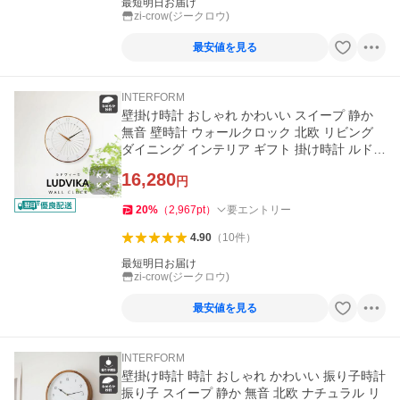
最短明日お届け
zi-crow(ジークロウ)
最安値を見る
INTERFORM
壁掛け時計 おしゃれ かわいい スイープ 静か
無音 壁時計 ウォールクロック 北欧 リビング
ダイニング インテリア ギフト 掛け時計 ルドヴ
ィーカ Ludvika
16,280
円
20
%
（
2,967
pt
）
要エントリー
4.90
（
10
件
）
最短明日お届け
zi-crow(ジークロウ)
最安値を見る
INTERFORM
壁掛け時計 時計 おしゃれ かわいい 振り子時計
振り子 スイープ 静か 無音 北欧 ナチュラル リ