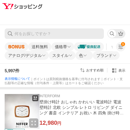
1
送料無料
価格帯
すべての条
アナログ/デジタル
スタイル
色
ブランド
5,997
件
おすすめ順
表示
表示情報について
｜ポイントは原則税抜価格を基準に付与されます｜ポイント・支
払額等の正確な情報（付与条件・上限等）はカートをご確認ください
INTERFORM
壁掛け時計 おしゃれ かわいい 電波時計 電波
壁時計 北欧 シンプル レトロ リビング ダイニ
ング 書斎 インテリア お祝い 木 四角 掛け時計
ニフェル Niffer
12,980
円