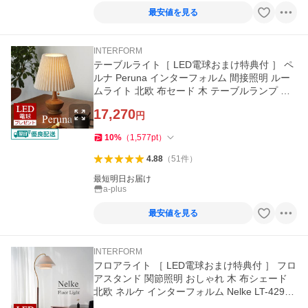
最安値を見る
INTERFORM
テーブルライト［ LED電球おまけ特典付 ］ ペ
ルナ Peruna インターフォルム 間接照明 ルー
ムライト 北欧 布セード 木 テーブルランプ 寝
室 [FKLED]
17,270
円
10
%
（
1,577
pt
）
4.88
（
51
件
）
最短明日お届け
a-plus
最安値を見る
INTERFORM
フロアライト ［ LED電球おまけ特典付 ］ フロ
アスタンド 関節照明 おしゃれ 木 布シェード
北欧 ネルケ インターフォルム Nelke LT-4291
LT-4293 [FKLED]