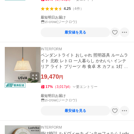
4.25
（
4
件
）
最短明日お届け
zi-crow(ジークロウ)
最安値を見る
INTERFORM
ペンダントライト おしゃれ 照明器具 ルームラ
イト 北欧 レトロ 一人暮らし かわいい インテ
リア ライト プリーツ 布 食卓 木 カフェ 1灯 ウ
スヴァ Usva
19,470
円
17
%
（
3,017
pt
）
要エントリー
最短明日お届け
zi-crow(ジークロウ)
最安値を見る
INTERFORM
掛け時計 ルドヴィーカ インターフォルム Ludv