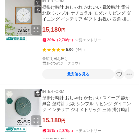
INTERFORM
壁掛け時計 おしゃれ かわいい 電波時計 電波
北欧 シンプル ナチュラル モダン リビング ダ
イニング インテリア ギフト お祝い 四角 掛け
時計 カードル Cadre
15,180
円
20
%
（
2,766
pt
）
要エントリー
5.00
（
4
件
）
最短明日お届け
zi-crow(ジークロウ)
最安値を見る
INTERFORM
壁掛け時計 おしゃれ かわいい スイープ 静か
無音 壁時計 北欧 シンプル リビング ダイニン
グ インテリア ジオメトリック 三角 掛け時計
コルミオ Kolmio
15,180
円
15
%
（
2,076
pt
）
要エントリー