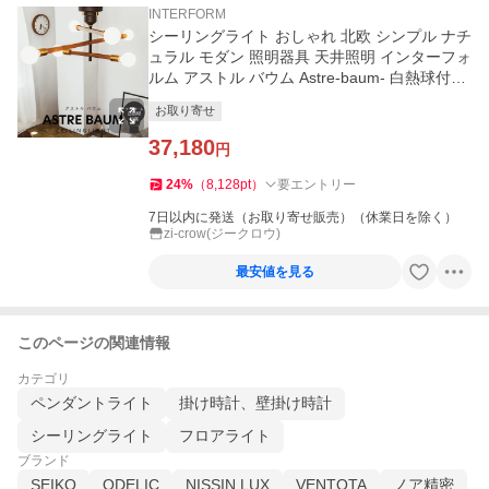
INTERFORM
シーリングライト おしゃれ 北欧 シンプル ナチ
ュラル モダン 照明器具 天井照明 インターフォ
ルム アストル バウム Astre-baum- 白熱球付き
（クリアボール球）
お取り寄せ
37,180
円
24
%
（
8,128
pt
）
要エントリー
7日以内に発送（お取り寄せ販売）（休業日を除く）
zi-crow(ジークロウ)
最安値を見る
このページの関連情報
カテゴリ
ペンダントライト
掛け時計、壁掛け時計
シーリングライト
フロアライト
ブランド
SEIKO
ODELIC
NISSIN LUX
VENTOTA
ノア精密