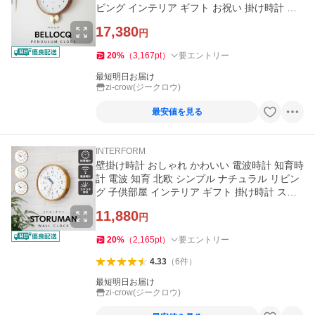
ビング インテリア ギフト お祝い 掛け時計 ベ
ロック Bellocq
17,380
円
20
%
（
3,167
pt
）
要エントリー
最短明日お届け
zi-crow(ジークロウ)
最安値を見る
INTERFORM
壁掛け時計 おしゃれ かわいい 電波時計 知育時
計 電波 知育 北欧 シンプル ナチュラル リビン
グ 子供部屋 インテリア ギフト 掛け時計 スト
ゥールマン Storuman
11,880
円
20
%
（
2,165
pt
）
要エントリー
4.33
（
6
件
）
最短明日お届け
zi-crow(ジークロウ)