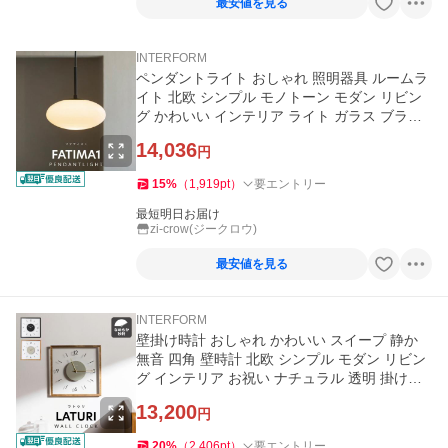
最安値を見る
INTERFORM
ペンダントライト おしゃれ 照明器具 ルームラ
イト 北欧 シンプル モノトーン モダン リビン
グ かわいい インテリア ライト ガラス ブラッ
ク 1灯 ファティマ１
14,036
円
15
%
（
1,919
pt
）
要エントリー
最短明日お届け
zi-crow(ジークロウ)
最安値を見る
INTERFORM
壁掛け時計 おしゃれ かわいい スイープ 静か
無音 四角 壁時計 北欧 シンプル モダン リビン
グ インテリア お祝い ナチュラル 透明 掛け時
計 ラトゥリ Laturi
13,200
円
20
%
（
2,406
pt
）
要エントリー