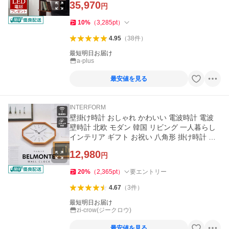
35,970
円
10
%
（
3,285
pt
）
4.95
（
38
件
）
最短明日お届け
a-plus
最安値を見る
INTERFORM
壁掛け時計 おしゃれ かわいい 電波時計 電波
壁時計 北欧 モダン 韓国 リビング 一人暮らし
インテリア ギフト お祝い 八角形 掛け時計 ベ
ルモンテ Belmonte
12,980
円
20
%
（
2,365
pt
）
要エントリー
4.67
（
3
件
）
最短明日お届け
zi-crow(ジークロウ)
最安値を見る