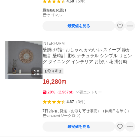
4.60
（
5
件
）
最短8/8お届け
ケゴマル
最安値を見る
INTERFORM
壁掛け時計 おしゃれ かわいい スイープ 静か
無音 壁時計 北欧 ナチュラル シンプル リビン
グ ダイニング インテリア お祝い 花 掛け時計
クシェル Kuschel
お取り寄せ
16,280
円
20
%
（
2,967
pt
）
要エントリー
4.67
（
3
件
）
7日以内に発送（お取り寄せ販売）（休業日を除く）
zi-crow(ジークロウ)
最安値を見る