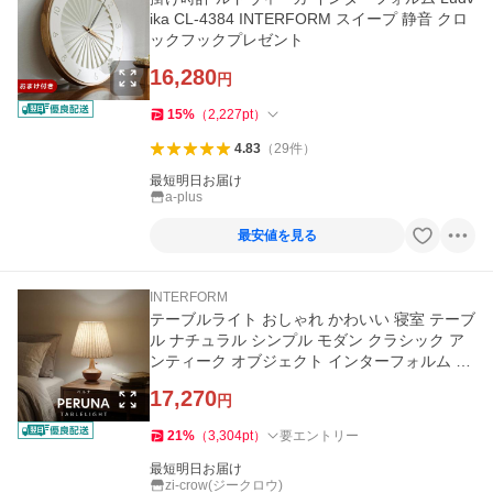
ika CL-4384 INTERFORM スイープ 静音 クロ
ックフックプレゼント
16,280
円
15
%
（
2,227
pt
）
4.83
（
29
件
）
最短明日お届け
a-plus
最安値を見る
INTERFORM
テーブルライト おしゃれ かわいい 寝室 テーブ
ル ナチュラル シンプル モダン クラシック ア
ンティーク オブジェクト インターフォルム 1
灯 ペルナ Peruna
17,270
円
21
%
（
3,304
pt
）
要エントリー
最短明日お届け
zi-crow(ジークロウ)