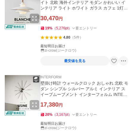
イト 北欧 海外インテリア モダン かわいい イ
ンテリア ライト ホワイト ガラス カフェ 1灯
ブランシュ Blanche
30,470
円
19
%
（
5,276
pt
）
要エントリー
4.80
（
5
件
）
最短明日お届け
zi-crow(ジークロウ)
最安値を見る
INTERFORM
壁掛け時計 ウォールクロック おしゃれ 北欧 モ
ダン シンプル シルバー アルミ インテリア ス
イープムーブメント インターフォルム INTER
FORM ユジーヌ Usine
17,380
円
20
%
（
3,167
pt
）
要エントリー
最短明日お届け
zi-crow(ジークロウ)