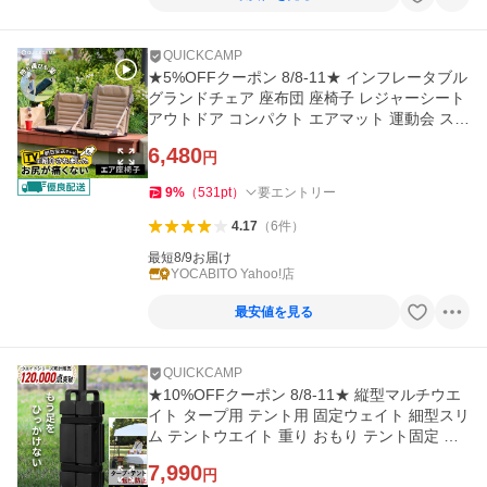
QUICKCAMP
★5%OFFクーポン 8/8-11★ インフレータブル
グランドチェア 座布団 座椅子 レジャーシート
アウトドア コンパクト エアマット 運動会 スポ
ーツ観戦 花火 ビーチ
6,480
円
9
%
（
531
pt
）
要エントリー
4.17
（
6
件
）
最短8/9お届け
YOCABITO Yahoo!店
最安値を見る
QUICKCAMP
★10%OFFクーポン 8/8-11★ 縦型マルチウエ
イト タープ用 テント用 固定ウェイト 細型スリ
ム テントウエイト 重り おもり テント固定 ゴ
ール固定 イベント
7,990
円