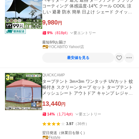
ヘキサタープ 遮光 遮熱 タープテント ブラック
コーティング 体感温度-14℃ クール COOL 涼
しい 避暑 防水 簡単 日よけ シェード クイック
キャンプ
9,980
円
9
%
（
818
pt
）
要エントリー
最短8/9お届け
YOCABITO Yahoo!店
最安値を見る
QUICKCAMP
タープテント 3m×3m ワンタッチ UVカット 蚊
帳付き スクリーンタープ セット タープテント
メッシュシート アウトドア キャンプ レジャー
日よけ ad059
13,440
円
14
%
（
1,714
pt
）
要エントリー
3.97
（
36
件
）
翌日発送（休業日を除く）
Fkstyle