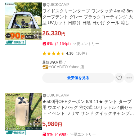
QUICKCAMP
ワイドスクリーンタープ ワンタッチ 4m×2.8m
タープテント グレー ブラックコーティング 大
型 UVカット 日除け 日陰 日かげ クール 涼しい
遮熱 広々 虫対策
26,330
円
9
%
（
2,164
pt
）
要エントリー
4.30
（
10
件
）
最短8/9お届け
YOCABITO Yahoo!店
最安値を見る
QUICKCAMP
★500円OFFクーポン 8/8-11★ テント タープ
用 ウエイトバッグ 注水式 10リットル 4個セッ
ト イベント フリマ サンド クイックキャンプ
送料無料
5,980
円
9
%
（
490
pt
）
要エントリー