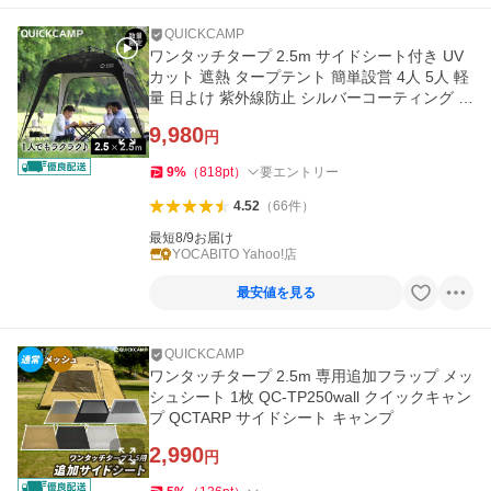
QUICKCAMP
ワンタッチタープ 2.5m サイドシート付き UV
カット 遮熱 タープテント 簡単設営 4人 5人 軽
量 日よけ 紫外線防止 シルバーコーティング 送
料無料 ブラック
9,980
円
9
%
（
818
pt
）
要エントリー
4.52
（
66
件
）
最短8/9お届け
YOCABITO Yahoo!店
最安値を見る
QUICKCAMP
ワンタッチタープ 2.5m 専用追加フラップ メッ
シュシート 1枚 QC-TP250wall クイックキャン
プ QCTARP サイドシート キャンプ
2,990
円