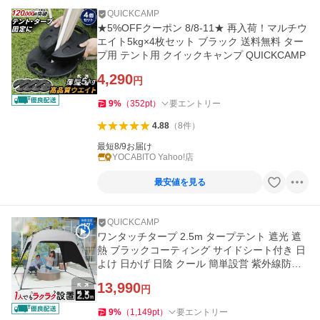
QUICKCAMP
★5%OFFクーポン 8/8-11★ 再入荷！マルチウ
エイト5kg×4枚セット ブラック 送料無料 ター
プ用 テント用 クイックキャンプ QUICKCAMP
4,290
円
9
%
（
352
pt
）
要エントリー
4.88
（
8
件
）
最短8/9お届け
YOCABITO Yahoo!店
最安値を見る
QUICKCAMP
ワンタッチタープ 2.5m タープテント 遮光 遮
熱 ブラックコーティング サイドシート付き 日
よけ 日かげ 日陰 クール 簡単設営 紫外線防止
送料無料 グレー
13,990
円
9
%
（
1,149
pt
）
要エントリー