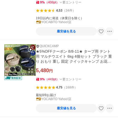
9
%
（
408
pt
）
要エントリー
4.53
（
34
件
）
19日以内に発送（休業日を除く）
YOCABITO Yahoo!店
最安値を見る
QUICKCAMP
★5%OFFクーポン 8/8-11★ タープ用 テント
用 マルチウエイト 6kg 4個セット ブラック 重
り おもり 重し 固定 クイックキャンプ お花見
イベント キャンプ 屋外
5,480
円
9
%
（
449
pt
）
要エントリー
4.75
（
168
件
）
最短8/9お届け
YOCABITO Yahoo!店
最安値を見る