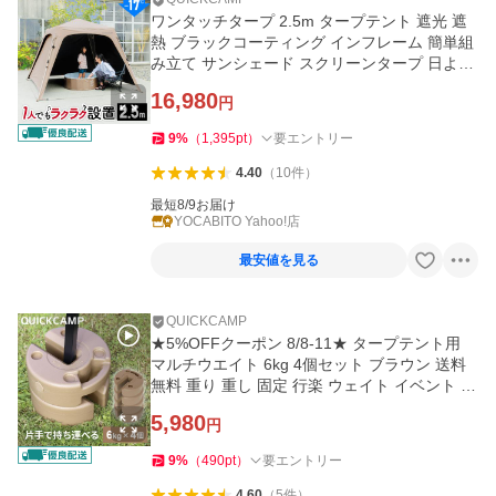
ワンタッチタープ 2.5m タープテント 遮光 遮
熱 ブラックコーティング インフレーム 簡単組
み立て サンシェード スクリーンタープ 日よけ
日かげ 送料無料サンド
16,980
円
9
%
（
1,395
pt
）
要エントリー
4.40
（
10
件
）
最短8/9お届け
YOCABITO Yahoo!店
最安値を見る
QUICKCAMP
★5%OFFクーポン 8/8-11★ タープテント用
マルチウエイト 6kg 4個セット ブラウン 送料
無料 重り 重し 固定 行楽 ウェイト イベント 運
動会 マルシェ ゴール
5,980
円
9
%
（
490
pt
）
要エントリー
4.60
（
5
件
）