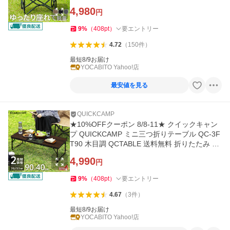
行楽 ワンラブチェア
4,980
円
9
%
（
408
pt
）
要エントリー
4.72
（
150
件
）
最短8/9お届け
YOCABITO Yahoo!店
最安値を見る
QUICKCAMP
★10%OFFクーポン 8/8-11★ クイックキャン
プ QUICKCAMP ミニ三つ折りテーブル QC-3F
T90 木目調 QCTABLE 送料無料 折りたたみ 三
つ折り ミニテーブル
4,990
円
9
%
（
408
pt
）
要エントリー
4.67
（
3
件
）
最短8/9お届け
YOCABITO Yahoo!店