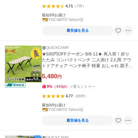
4.71
（
7
件
）
最短8/9お届け
YOCABITO Yahoo!店
最安値を見る
QUICKCAMP
★500円OFFクーポン 8/8-11★ 再入荷！折り
たたみ コンパクトベンチ 二人掛け 2人用 アウ
トドアチェア ベンチ椅子 軽量 おしゃれ 親子チ
ェア 友達 公園
5,480
円
9
%
（
449
pt
）
要エントリー
4.77
（
86
件
）
最短8/9お届け
YOCABITO Yahoo!店
最安値を見る
QUICKCAMP