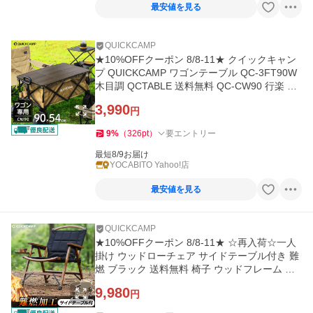
最安値を見る
QUICKCAMP
★10%OFFクーポン 8/8-11★ クイックキャン
プ QUICKCAMP ワゴンテーブル QC-3FT90W
木目調 QCTABLE 送料無料 QC-CW90 行楽 ミ
ニテーブル テーブル ローテーブル
3,990
円
9
%
（
326
pt
）
要エントリー
最短8/9お届け
YOCABITO Yahoo!店
最安値を見る
QUICKCAMP
★10%OFFクーポン 8/8-11★ ☆再入荷☆一人
掛け ウッドローチェア サイドテーブル付き 難
燃 ブラック 送料無料 椅子 ウッドフレーム ソ
ロキャンプ
9,980
円