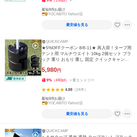
5
%
（
136
pt
）
最短8/9お届け
YOCABITO Yahoo!店
最安値を見る
QUICKCAMP
★5%OFFクーポン 8/8-11★ 再入荷！タープ用
テント用 マルチウエイト 10kg 2個セット ブラ
ック 重り おもり 重し 固定 クイックキャンプ
運動会
5,980
円
9
%
（
490
pt
）
要エントリー
4.88
（
24
件
）
最短8/9お届け
YOCABITO Yahoo!店
最安値を見る
QUICKCAMP