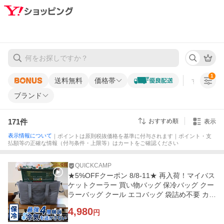
1
送料無料
価格帯
すべての条
ブランド
171
件
おすすめ順
表示
表示情報について
｜ポイントは原則税抜価格を基準に付与されます｜ポイント・支
払額等の正確な情報（付与条件・上限等）はカートをご確認ください
QUICKCAMP
★5%OFFクーポン 8/8-11★ 再入荷！マイバス
ケットクーラー 買い物バッグ 保冷バッグ クー
ラーバッグ クール エコバッグ 袋詰め不要 カゴ
丸ごと 保温 ベージュ
4,980
円