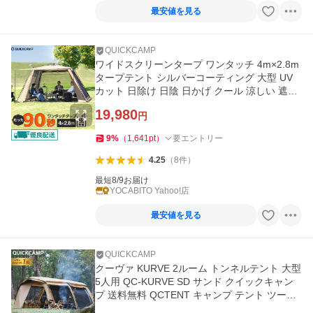
最安値を見る
QUICKCAMP
ワイドスクリーンタープ ワンタッチ 4m×2.8m
タープテント シルバーコーティング 大型 UV
カット 日除け 日陰 日かげ クール 涼しい 遮熱
広々 虫対策 ブラウン
19,980
円
9
%
（
1,641
pt
）
要エントリー
4.25
（
8
件
）
最短8/9お届け
YOCABITO Yahoo!店
最安値を見る
QUICKCAMP
クーヴァ KURVE 2ルーム トンネルテント 大型
5人用 QC-KURVE SD サンド クイックキャン
プ 送料無料 QCTENT キャンプ テント ツール
ーム 2ルーム