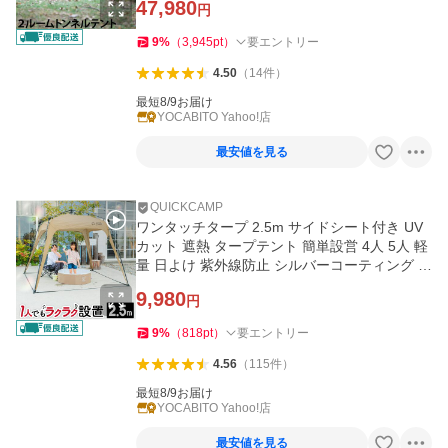
47,980
円
9
%
（
3,945
pt
）
要エントリー
4.50
（
14
件
）
最短8/9お届け
YOCABITO Yahoo!店
最安値を見る
QUICKCAMP
ワンタッチタープ 2.5m サイドシート付き UV
カット 遮熱 タープテント 簡単設営 4人 5人 軽
量 日よけ 紫外線防止 シルバーコーティング 送
料無料 サンド
9,980
円
9
%
（
818
pt
）
要エントリー
4.56
（
115
件
）
最短8/9お届け
YOCABITO Yahoo!店
最安値を見る