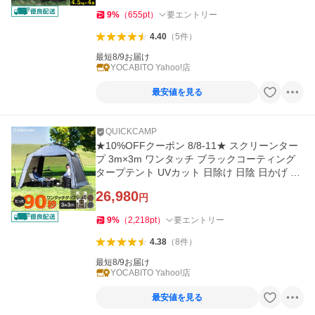
9
%
（
655
pt
）
要エントリー
4.40
（
5
件
）
最短8/9お届け
YOCABITO Yahoo!店
最安値を見る
QUICKCAMP
★10%OFFクーポン 8/8-11★ スクリーンター
プ 3m×3m ワンタッチ ブラックコーティング
タープテント UVカット 日除け 日陰 日かげ ク
ール 涼しい 遮熱 遮光
26,980
円
9
%
（
2,218
pt
）
要エントリー
4.38
（
8
件
）
最短8/9お届け
YOCABITO Yahoo!店
最安値を見る