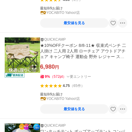
最短8/9お届け
YOCABITO Yahoo!店
最安値を見る
QUICKCAMP
★10%OFFクーポン 8/8-11★ 収束式ベンチ 二
人掛け 二人用 2人用 ローチェア アウトドアチ
ェア キャンプ椅子 運動会 野外 レジャー スポ
ーツ観戦
6,980
円
9
%
（
572
pt
）
要エントリー
4.75
（
65
件
）
最短8/9お届け
YOCABITO Yahoo!店
最安値を見る
QUICKCAMP
ワンタッチテント ポップアップテント コンパ