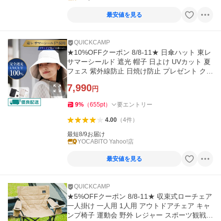
最安値を見る
QUICKCAMP
★10%OFFクーポン 8/8-11★ 日傘ハット 東レ
サマーシールド 遮光 帽子 日よけ UVカット 夏
フェス 紫外線防止 日焼け防止 プレゼント クイ
ックキャンプ
7,990
円
9
%
（
655
pt
）
要エントリー
4.00
（
4
件
）
最短8/9お届け
YOCABITO Yahoo!店
最安値を見る
QUICKCAMP
★5%OFFクーポン 8/8-11★ 収束式ローチェア
一人掛け 一人用 1人用 アウトドアチェア キャ
ンプ椅子 運動会 野外 レジャー スポーツ観戦