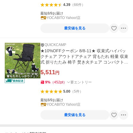
4.39
（
66
件
）
最短8/9お届け
YOCABITO Yahoo!店
最安値を見る
QUICKCAMP
★10%OFFクーポン 8/8-11★ 収束式ハイバッ
クチェア アウトドアチェア 背もたれ 軽量 収束
式 折りたたみ 椅子 焚き火チェア コンパクト 1
人用 運動会 イベント
5,511
円
9
%
（
452
pt
）
要エントリー
5.00
（
5
件
）
最短8/9お届け
YOCABITO Yahoo!店
最安値を見る