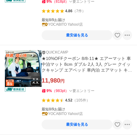
9
%
（
818
pt
）
要エントリー
4.86
（
7
件
）
最短8/9お届け
YOCABITO Yahoo!店
最安値を見る
QUICKCAMP
★10%OFFクーポン 8/8-11★ エアーマット 車
中泊マット 8cm ダブル 2人 3人 グレー クイッ
クキャンプ エアベッド 車内泊 エアマット キャ
ンプ アウトドア 旅行
11,980
円
9
%
（
983
pt
）
要エントリー
4.52
（
105
件
）
最短8/9お届け
YOCABITO Yahoo!店
最安値を見る