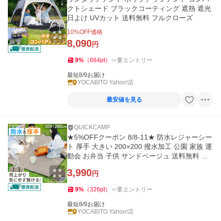
クトシェード ブラックコーティング 遮熱 遮光
日よけ UVカット 送料無料 フルクローズ
10
%OFF価格
8,090
円
9
%
（
664
pt
）
要エントリー
最短8/9お届け
YOCABITO Yahoo!店
最安値を見る
QUICKCAMP
★5%OFFクーポン 8/8-11★ 防水レジャーシー
ト 厚手 大きい 200×200 撥水加工 公園 家族 運
動会 お弁当 子供 サンドベージュ 送料無料 ピ
クニックシート 大判
3,990
円
9
%
（
326
pt
）
要エントリー
最短8/9お届け
YOCABITO Yahoo!店