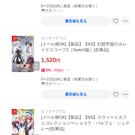
0〜2日以内に発送（休業日を除く）
浅草マッハ
最安値を見る
エンターグラム
[メール便OK]【新品】【NS】幻想牢獄のカレ
イドスコープ2［Switch版］[在庫品]
1,520
円
5
%
（
68
pt
）
0〜2日以内に発送（休業日を除く）
浅草マッハ
最安値を見る
エンターグラム
[メール便OK]【新品】【NS】スウィートカフ
ェコレクション〜ショコラ・パルフェ・シュク
レ〜[在庫品]