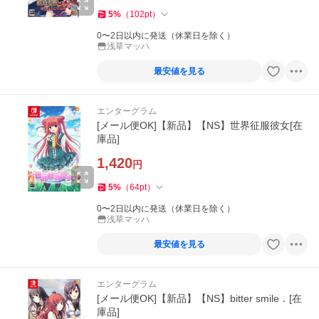
5
%
（
102
pt
）
0〜2日以内に発送（休業日を除く）
浅草マッハ
最安値を見る
エンターグラム
[メール便OK]【新品】【NS】世界征服彼女[在
庫品]
1,420
円
5
%
（
64
pt
）
0〜2日以内に発送（休業日を除く）
浅草マッハ
最安値を見る
エンターグラム
[メール便OK]【新品】【NS】bitter smile．[在
庫品]