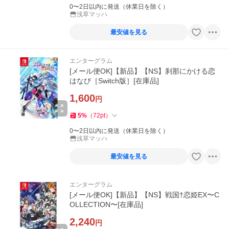
0〜2日以内に発送（休業日を除く）
浅草マッハ
最安値を見る
エンターグラム
[メール便OK]【新品】【NS】刹那にかける恋
はなび［Switch版］[在庫品]
1,600
円
5
%
（
72
pt
）
0〜2日以内に発送（休業日を除く）
浅草マッハ
最安値を見る
エンターグラム
[メール便OK]【新品】【NS】戦国†恋姫EX〜C
OLLECTION〜[在庫品]
2,240
円