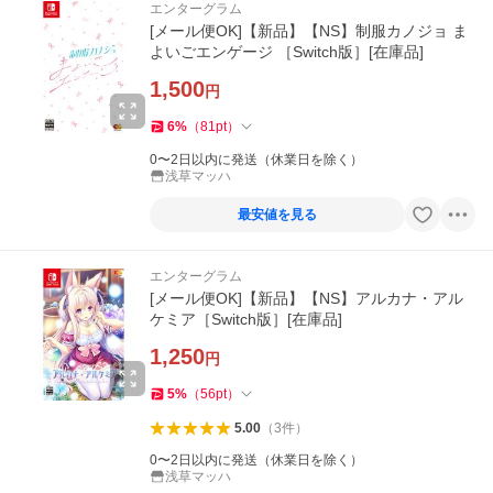
エンターグラム
[メール便OK]【新品】【NS】制服カノジョ ま
よいごエンゲージ ［Switch版］[在庫品]
1,500
円
6
%
（
81
pt
）
0〜2日以内に発送（休業日を除く）
浅草マッハ
最安値を見る
エンターグラム
[メール便OK]【新品】【NS】アルカナ・アル
ケミア［Switch版］[在庫品]
1,250
円
5
%
（
56
pt
）
5.00
（
3
件
）
0〜2日以内に発送（休業日を除く）
浅草マッハ