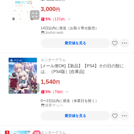
3,000
円
5
%
（
137
pt
）
14日以内に発送（お取り寄せ販売）
Joshin web
最安値を見る
エンターグラム
[メール便OK]【新品】【PS4】その日の獣に
は、［PS4版］[在庫品]
1,540
円
5
%
（
70
pt
）
0〜2日以内に発送（休業日を除く）
浅草マッハ
最安値を見る
エンターグラム