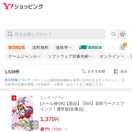
1
送料無料
価格帯
すべての条
ゲームジャンル
ソフトウェア対象年齢
オンライン
1,539
件
おすすめ順
表示
表示情報について
｜ポイントは原則税抜価格を基準に付与されます｜ポイント・支
払額等の正確な情報（付与条件・上限等）はカートをご確認ください
エンターグラム
[メール便OK]【新品】【NS】花咲ワークスプ
リング！通常版[在庫品]
1,370
円
5
%
（
61
pt
）