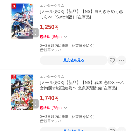
エンターグラム
[メール便OK]【新品】【NS】白刃きらめく恋
しらべ［Switch版］[在庫品]
1,250
円
5
%
（
56
pt
）
0〜2日以内に発送（休業日を除く）
浅草マッハ
最安値を見る
エンターグラム
[メール便OK]【新品】【NS】戦国 恋姫X 〜乙
女絢爛☆戦国絵巻〜 北条家騒乱編[在庫品]
1,740
円
5
%
（
78
pt
）
0〜2日以内に発送（休業日を除く）
浅草マッハ