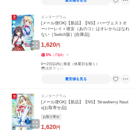
最安値を見る
エンターグラム
[メール便OK]【新品】【NS】ハーヴェストオ
ーバーレイ＋彼女（あのコ）はオレからはなれ
ない［Switch版］[在庫品]
1,620
円
5
%
（
73
pt
）
0〜2日以内に発送（休業日を除く）
浅草マッハ
最安値を見る
エンターグラム
[メール便OK]【新品】【NS】Strawberry Naut
s[お取寄せ品]
お取り寄せ
1,620
円