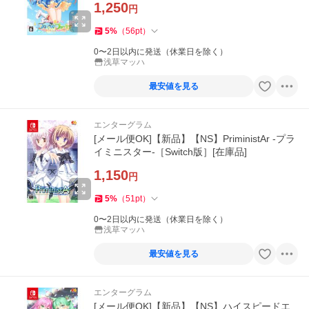
1,250
円
5
%
（
56
pt
）
0〜2日以内に発送（休業日を除く）
浅草マッハ
最安値を見る
エンターグラム
[メール便OK]【新品】【NS】PriministAr -プラ
イミニスター-［Switch版］[在庫品]
1,150
円
5
%
（
51
pt
）
0〜2日以内に発送（休業日を除く）
浅草マッハ
最安値を見る
エンターグラム
[メール便OK]【新品】【NS】ハイスピードエ