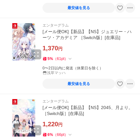
最安値を見る
エンターグラム
[メール便OK]【新品】【NS】ジュエリー・ハ
ーツ・アカデミア ［Switch版］[在庫品]
1,370
円
5
%
（
61
pt
）
0〜2日以内に発送（休業日を除く）
浅草マッハ
最安値を見る
エンターグラム
[メール便OK]【新品】【NS】2045、月より。
［Switch版］[在庫品]
1,220
円
6
%
（
66
pt
）