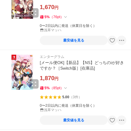
1,670
円
5
%
（
76
pt
）
0〜2日以内に発送（休業日を除く）
浅草マッハ
最安値を見る
エンターグラム
[メール便OK]【新品】【NS】どっちのiが好き
ですか？［Switch版］[在庫品]
1,870
円
5
%
（
85
pt
）
5.00
（
3
件
）
0〜2日以内に発送（休業日を除く）
浅草マッハ
最安値を見る