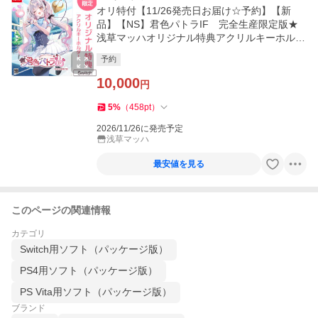
オリ特付【11/26発売日お届け☆予約】【新
品】【NS】君色パトラIF 完全生産限定版★
浅草マッハオリジナル特典アクリルキーホルダ
ー付★周防パトラ
予約
10,000
円
5
%
（
458
pt
）
2026/11/26に発売予定
浅草マッハ
最安値を見る
このページの関連情報
カテゴリ
Switch用ソフト（パッケージ版）
PS4用ソフト（パッケージ版）
PS Vita用ソフト（パッケージ版）
ブランド