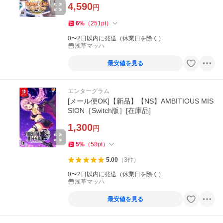
4,590
円
6
%
（
251
pt
）
0〜2日以内に発送（休業日を除く）
浅草マッハ
最安値を見る
エンターグラム
[メール便OK]【新品】【NS】AMBITIOUS MIS
SION［Switch版］[在庫品]
1,300
円
5
%
（
58
pt
）
5.00
（
3
件
）
0〜2日以内に発送（休業日を除く）
浅草マッハ
最安値を見る