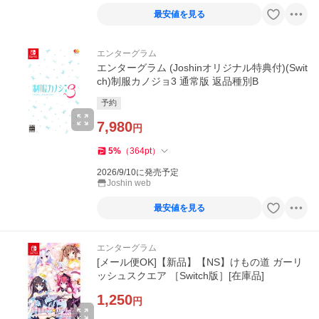
最安値を見る
エンターグラム
エンターグラム (Joshinオリジナル特典付)(Swit
ch)制服カノジョ3 通常版 返品種別B
予約
7,980
円
5
%
（
364
pt
）
2026/9/10に発売予定
Joshin web
最安値を見る
エンターグラム
[メール便OK]【新品】【NS】けもの道 ガーリ
ッシュスクエア ［Switch版］[在庫品]
1,250
円