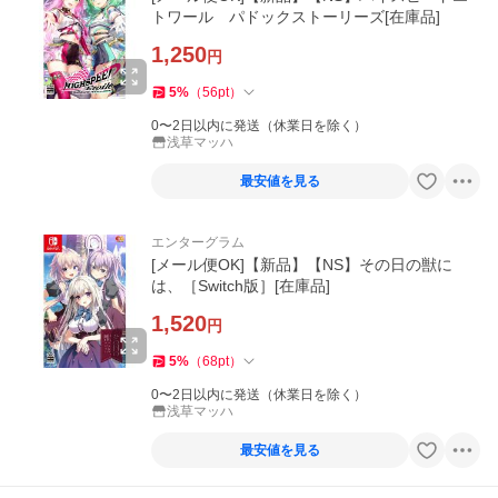
トワール パドックストーリーズ[在庫品]
1,250
円
5
%
（
56
pt
）
0〜2日以内に発送（休業日を除く）
浅草マッハ
最安値を見る
エンターグラム
[メール便OK]【新品】【NS】その日の獣に
は、［Switch版］[在庫品]
1,520
円
5
%
（
68
pt
）
0〜2日以内に発送（休業日を除く）
浅草マッハ
最安値を見る