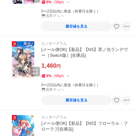
5
%
（
56
pt
）
0〜2日以内に発送（休業日を除く）
浅草マッハ
最安値を見る
エンターグラム
[メール便OK]【新品】【NS】罪ノ光ランデヴ
ー［Switch版］[在庫品]
1,460
円
5
%
（
66
pt
）
0〜2日以内に発送（休業日を除く）
浅草マッハ
最安値を見る
エンターグラム
[メール便OK]【新品】【NS】フローラル・フ
ローラブ[在庫品]