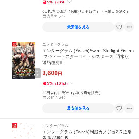
5
%
（
73
pt
）
6日以内に発送（お取り寄せ販売）（休業日を除く）
浅草マッハ
最安値を見る
エンターグラム
エンターグラム (Switch)Sweet Starlight Sisters
(スウィートスターライトシスターズ) 通常版
返品種別B
3,600
円
5
%
（
164
pt
）
14日以内に発送（お取り寄せ販売）
Joshin web
最安値を見る
エンターグラム
エンターグラム (Switch)制服カノジョ2.5 通常
版 返品種別B