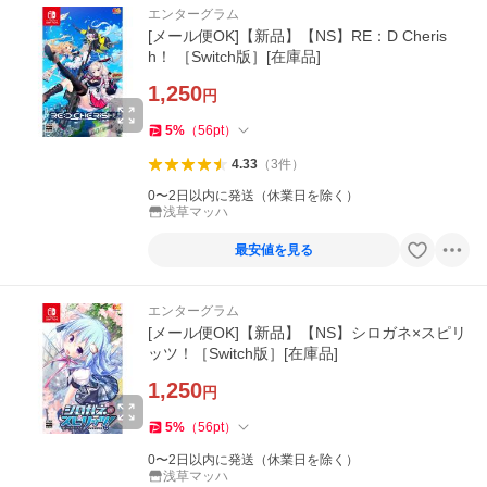
エンターグラム
[メール便OK]【新品】【NS】RE：D Cheris
h！ ［Switch版］[在庫品]
1,250
円
5
%
（
56
pt
）
4.33
（
3
件
）
0〜2日以内に発送（休業日を除く）
浅草マッハ
最安値を見る
エンターグラム
[メール便OK]【新品】【NS】シロガネ×スピリ
ッツ！［Switch版］[在庫品]
1,250
円
5
%
（
56
pt
）
0〜2日以内に発送（休業日を除く）
浅草マッハ