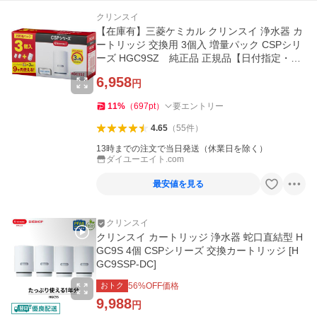
クリンスイ
【在庫有】三菱ケミカル クリンスイ 浄水器 カ
ートリッジ 交換用 3個入 増量パック CSPシリ
ーズ HGC9SZ 純正品 正規品【日付指定・代
引き不可】
6,958
円
11
%
（
697
pt
）
要エントリー
4.65
（
55
件
）
13時までの注文で当日発送（休業日を除く）
ダイユーエイト.com
最安値を見る
クリンスイ
クリンスイ カートリッジ 浄水器 蛇口直結型 H
GC9S 4個 CSPシリーズ 交換カートリッジ [H
GC9SSP-DC]
おトク
56
%OFF価格
9,988
円