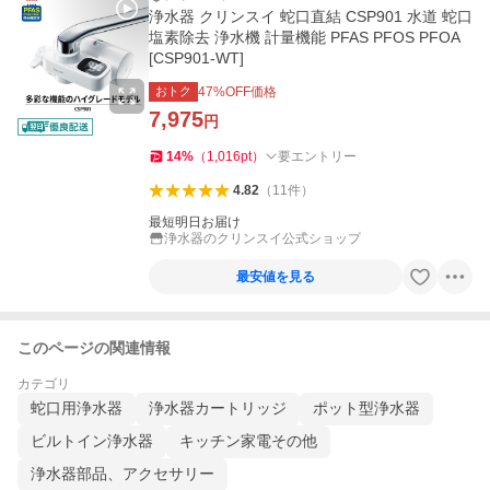
浄水器 クリンスイ 蛇口直結 CSP901 水道 蛇口
塩素除去 浄水機 計量機能 PFAS PFOS PFOA
[CSP901-WT]
おトク
47
%OFF価格
7,975
円
14
%
（
1,016
pt
）
要エントリー
4.82
（
11
件
）
最短明日お届け
浄水器のクリンスイ公式ショップ
最安値を見る
このページの関連情報
カテゴリ
蛇口用浄水器
浄水器カートリッジ
ポット型浄水器
ビルトイン浄水器
キッチン家電その他
浄水器部品、アクセサリー