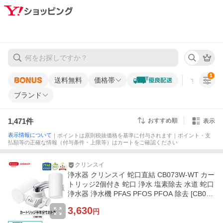
1
送料無料
価格帯
すべての条
ブランド
1,471
件
おすすめ順
表示
表示情報について
｜ポイントは原則税抜価格を基準に付与されます｜ポイント・支
払額等の正確な情報（付与条件・上限等）はカートをご確認ください
クリンスイ
浄水器 クリンスイ 蛇口直結 CB073W-WT カー
トリッジ2個付き 蛇口 浄水 塩素除去 水道 蛇口
浄水器 浄水機 PFAS PFOS PFOA 除去 [CB073
W-WT]
3,630
円