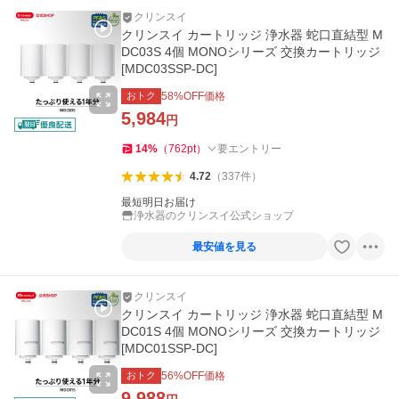
クリンスイ
クリンスイ カートリッジ 浄水器 蛇口直結型 M
DC03S 4個 MONOシリーズ 交換カートリッジ
[MDC03SSP-DC]
おトク
58
%OFF価格
5,984
円
14
%
（
762
pt
）
要エントリー
4.72
（
337
件
）
最短明日お届け
浄水器のクリンスイ公式ショップ
最安値を見る
クリンスイ
クリンスイ カートリッジ 浄水器 蛇口直結型 M
DC01S 4個 MONOシリーズ 交換カートリッジ
[MDC01SSP-DC]
おトク
56
%OFF価格
9,988