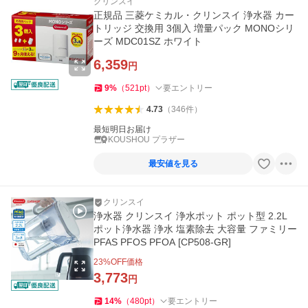
クリンスイ
正規品 三菱ケミカル・クリンスイ 浄水器 カー
トリッジ 交換用 3個入 増量パック MONOシリ
ーズ MDC01SZ ホワイト
6,359
円
9
%
（
521
pt
）
要エントリー
4.73
（
346
件
）
最短明日お届け
KOUSHOU プラザー
最安値を見る
クリンスイ
浄水器 クリンスイ 浄水ポット ポット型 2.2L
ポット浄水器 浄水 塩素除去 大容量 ファミリー
PFAS PFOS PFOA [CP508-GR]
23
%OFF価格
3,773
円
14
%
（
480
pt
）
要エントリー