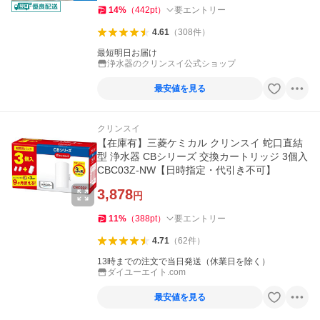
14
%
（
442
pt
）
要エントリー
4.61
（
308
件
）
最短明日お届け
浄水器のクリンスイ公式ショップ
最安値を見る
クリンスイ
【在庫有】三菱ケミカル クリンスイ 蛇口直結
型 浄水器 CBシリーズ 交換カートリッジ 3個入
CBC03Z-NW【日時指定・代引き不可】
3,878
円
11
%
（
388
pt
）
要エントリー
4.71
（
62
件
）
13時までの注文で当日発送（休業日を除く）
ダイユーエイト.com
最安値を見る