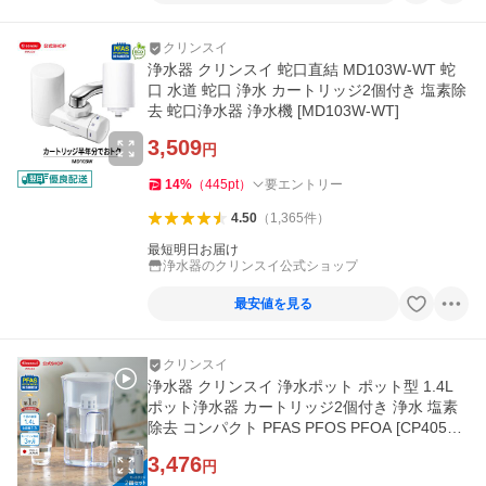
クリンスイ
浄水器 クリンスイ 蛇口直結 MD103W-WT 蛇
口 水道 蛇口 浄水 カートリッジ2個付き 塩素除
去 蛇口浄水器 浄水機 [MD103W-WT]
3,509
円
14
%
（
445
pt
）
要エントリー
4.50
（
1,365
件
）
最短明日お届け
浄水器のクリンスイ公式ショップ
最安値を見る
クリンスイ
浄水器 クリンスイ 浄水ポット ポット型 1.4L
ポット浄水器 カートリッジ2個付き 浄水 塩素
除去 コンパクト PFAS PFOS PFOA [CP405W-
WT]
3,476
円