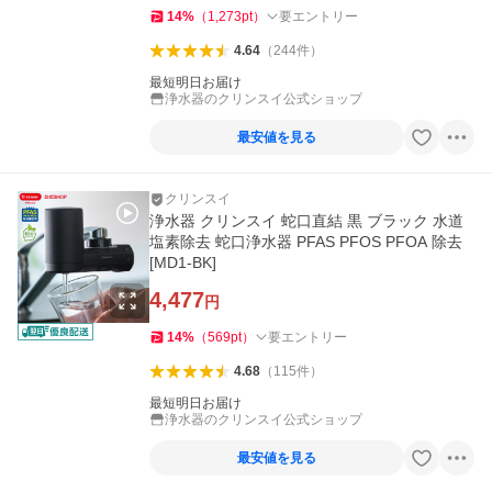
14
%
（
1,273
pt
）
要エントリー
4.64
（
244
件
）
最短明日お届け
浄水器のクリンスイ公式ショップ
最安値を見る
クリンスイ
浄水器 クリンスイ 蛇口直結 黒 ブラック 水道
塩素除去 蛇口浄水器 PFAS PFOS PFOA 除去
[MD1-BK]
4,477
円
14
%
（
569
pt
）
要エントリー
4.68
（
115
件
）
最短明日お届け
浄水器のクリンスイ公式ショップ
最安値を見る