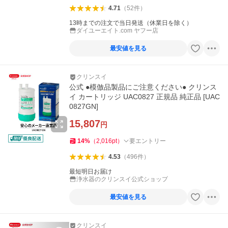
4.71
（
52
件
）
13時までの注文で当日発送（休業日を除く）
ダイユーエイト.com ヤフー店
最安値を見る
クリンスイ
公式 ●模倣品製品にご注意ください● クリンス
イ カートリッジ UAC0827 正規品 純正品 [UAC
0827GN]
15,807
円
14
%
（
2,016
pt
）
要エントリー
4.53
（
496
件
）
最短明日お届け
浄水器のクリンスイ公式ショップ
最安値を見る
クリンスイ