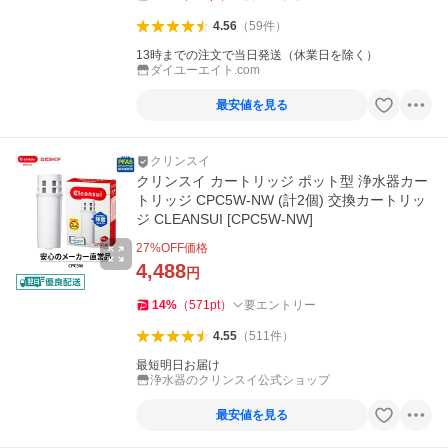
4.56
（
59
件
）
13時までの注文で当日発送（休業日を除く）
ダイユーエイト.com
最安値を見る
クリンスイ
クリンスイ カートリッジ ポット型 浄水器カー
トリッジ CPC5W-NW (計2個) 交換カートリッ
ジ CLEANSUI [CPC5W-NW]
27
%OFF価格
4,488
円
14
%
（
571
pt
）
要エントリー
4.55
（
511
件
）
最短明日お届け
浄水器のクリンスイ公式ショップ
最安値を見る