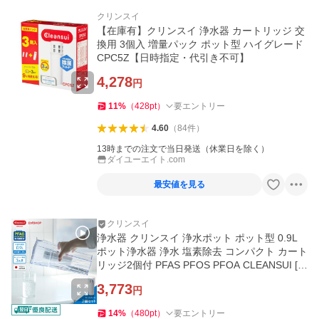
クリンスイ
【在庫有】クリンスイ 浄水器 カートリッジ 交
換用 3個入 増量パック ポット型 ハイグレード
CPC5Z【日時指定・代引き不可】
4,278
円
11
%
（
428
pt
）
要エントリー
4.60
（
84
件
）
13時までの注文で当日発送（休業日を除く）
ダイユーエイト.com
最安値を見る
クリンスイ
浄水器 クリンスイ 浄水ポット ポット型 0.9L
ポット浄水器 浄水 塩素除去 コンパクト カート
リッジ2個付 PFAS PFOS PFOA CLEANSUI [C
P012W-WT]
3,773
円
14
%
（
480
pt
）
要エントリー