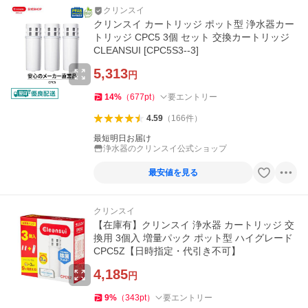
クリンスイ
クリンスイ カートリッジ ポット型 浄水器カー
トリッジ CPC5 3個 セット 交換カートリッジ
CLEANSUI [CPC5S3--3]
5,313
円
14
%
（
677
pt
）
要エントリー
4.59
（
166
件
）
最短明日お届け
浄水器のクリンスイ公式ショップ
最安値を見る
クリンスイ
【在庫有】クリンスイ 浄水器 カートリッジ 交
換用 3個入 増量パック ポット型 ハイグレード
CPC5Z【日時指定・代引き不可】
4,185
円
9
%
（
343
pt
）
要エントリー