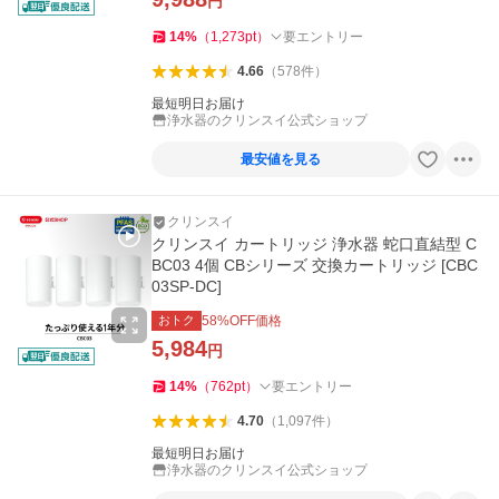
円
14
%
（
1,273
pt
）
要エントリー
4.66
（
578
件
）
最短明日お届け
浄水器のクリンスイ公式ショップ
最安値を見る
クリンスイ
クリンスイ カートリッジ 浄水器 蛇口直結型 C
BC03 4個 CBシリーズ 交換カートリッジ [CBC
03SP-DC]
おトク
58
%OFF価格
5,984
円
14
%
（
762
pt
）
要エントリー
4.70
（
1,097
件
）
最短明日お届け
浄水器のクリンスイ公式ショップ