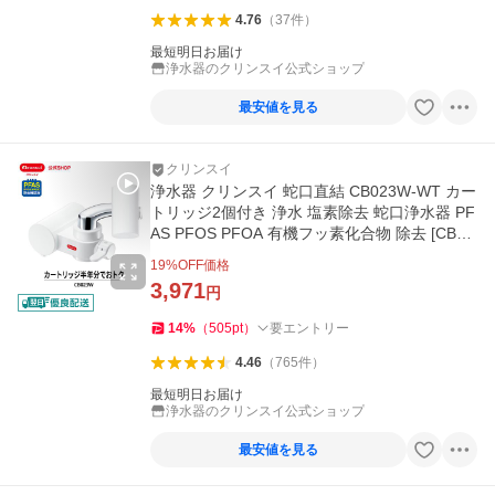
4.76
（
37
件
）
最短明日お届け
浄水器のクリンスイ公式ショップ
最安値を見る
クリンスイ
浄水器 クリンスイ 蛇口直結 CB023W-WT カー
トリッジ2個付き 浄水 塩素除去 蛇口浄水器 PF
AS PFOS PFOA 有機フッ素化合物 除去 [CB02
3W-WT]
19
%OFF価格
3,971
円
14
%
（
505
pt
）
要エントリー
4.46
（
765
件
）
最短明日お届け
浄水器のクリンスイ公式ショップ
最安値を見る