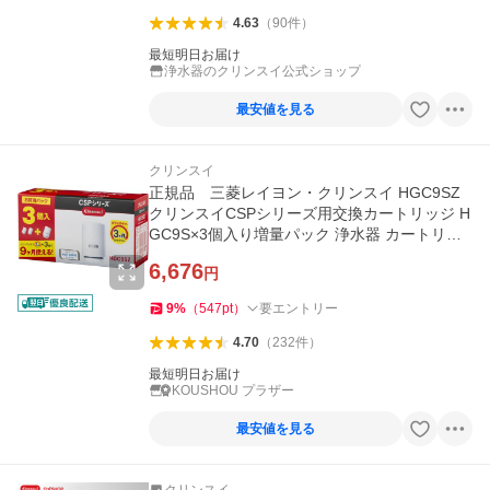
4.63
（
90
件
）
最短明日お届け
浄水器のクリンスイ公式ショップ
最安値を見る
クリンスイ
正規品 三菱レイヨン・クリンスイ HGC9SZ
クリンスイCSPシリーズ用交換カートリッジ H
GC9S×3個入り増量パック 浄水器 カートリッ
ジ
6,676
円
9
%
（
547
pt
）
要エントリー
4.70
（
232
件
）
最短明日お届け
KOUSHOU プラザー
最安値を見る