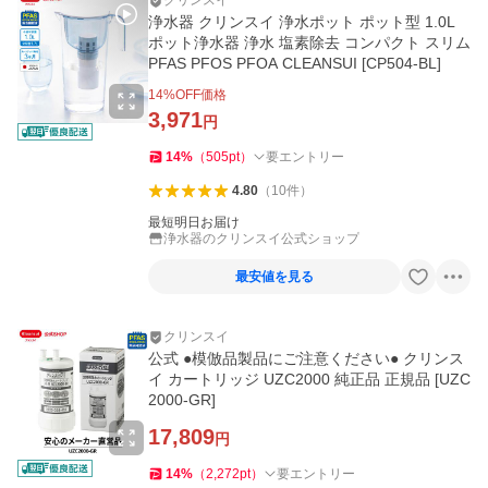
クリンスイ
浄水器 クリンスイ 浄水ポット ポット型 1.0L
ポット浄水器 浄水 塩素除去 コンパクト スリム
PFAS PFOS PFOA CLEANSUI [CP504-BL]
14
%OFF価格
3,971
円
14
%
（
505
pt
）
要エントリー
4.80
（
10
件
）
最短明日お届け
浄水器のクリンスイ公式ショップ
最安値を見る
クリンスイ
公式 ●模倣品製品にご注意ください● クリンス
イ カートリッジ UZC2000 純正品 正規品 [UZC
2000-GR]
17,809
円
14
%
（
2,272
pt
）
要エントリー