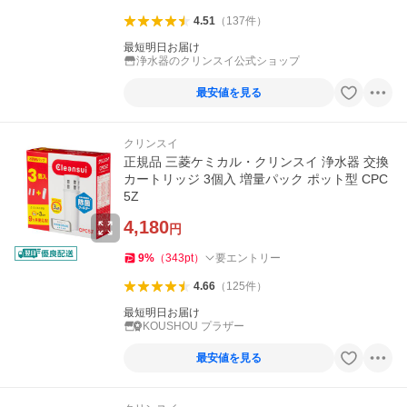
4.51
（
137
件
）
最短明日お届け
浄水器のクリンスイ公式ショップ
最安値を見る
クリンスイ
正規品 三菱ケミカル・クリンスイ 浄水器 交換
カートリッジ 3個入 増量パック ポット型 CPC
5Z
4,180
円
9
%
（
343
pt
）
要エントリー
4.66
（
125
件
）
最短明日お届け
KOUSHOU プラザー
最安値を見る