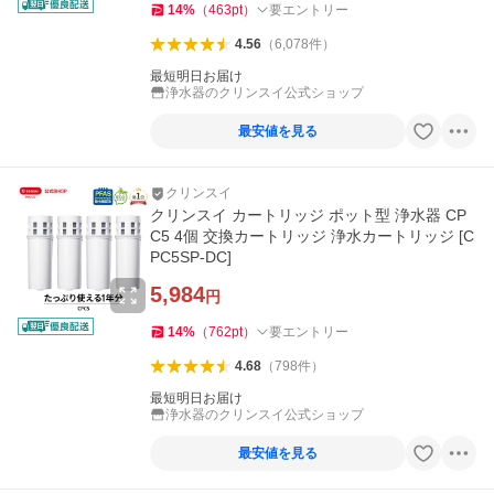
14
%
（
463
pt
）
要エントリー
4.56
（
6,078
件
）
最短明日お届け
浄水器のクリンスイ公式ショップ
最安値を見る
クリンスイ
クリンスイ カートリッジ ポット型 浄水器 CP
C5 4個 交換カートリッジ 浄水カートリッジ [C
PC5SP-DC]
5,984
円
14
%
（
762
pt
）
要エントリー
4.68
（
798
件
）
最短明日お届け
浄水器のクリンスイ公式ショップ
最安値を見る