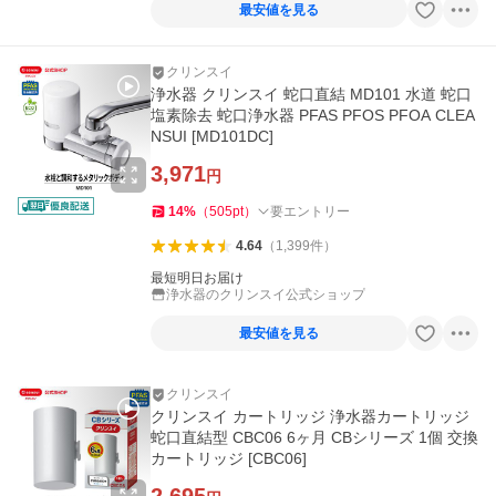
最安値を見る
クリンスイ
浄水器 クリンスイ 蛇口直結 MD101 水道 蛇口
塩素除去 蛇口浄水器 PFAS PFOS PFOA CLEA
NSUI [MD101DC]
3,971
円
14
%
（
505
pt
）
要エントリー
4.64
（
1,399
件
）
最短明日お届け
浄水器のクリンスイ公式ショップ
最安値を見る
クリンスイ
クリンスイ カートリッジ 浄水器カートリッジ
蛇口直結型 CBC06 6ヶ月 CBシリーズ 1個 交換
カートリッジ [CBC06]