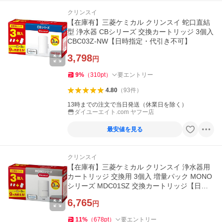
クリンスイ
【在庫有】三菱ケミカル クリンスイ 蛇口直結
型 浄水器 CBシリーズ 交換カートリッジ 3個入
CBC03Z-NW【日時指定・代引き不可】
3,798
円
9
%
（
310
pt
）
要エントリー
4.80
（
93
件
）
13時までの注文で当日発送（休業日を除く）
ダイユーエイト.com ヤフー店
最安値を見る
クリンスイ
【在庫有】三菱ケミカル クリンスイ 浄水器用
カートリッジ 交換用 3個入 増量パック MONO
シリーズ MDC01SZ 交換カートリッジ【日時
指定・代引き不可】
6,765
円
11
%
（
678
pt
）
要エントリー