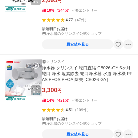
2,695
円
10
%
（
244
pt
）
要エントリー
4.77
（
47
件
）
最短明日お届け
浄水器のクリンスイ公式ショップ
最安値を見る
クリンスイ
浄水器 クリンスイ 蛇口直結 CB026-GY 6ヶ月
蛇口 浄水 塩素除去 蛇口浄水器 水道 浄水機 PF
AS PFOS PFOA 除去 [CB026-GY]
3,300
円
14
%
（
421
pt
）
要エントリー
4.51
（
109
件
）
最短明日お届け
浄水器のクリンスイ公式ショップ
最安値を見る