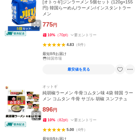
[オトゥギ]ジンラーメン 5個セット (120g×155
円) 韓国らーめん/ラーメン/インスタントラー
メン
775
円
10
%
（
70
pt
）
要エントリー
4.83
（
6
件
）
最短8/9お届け
韓国市場
最安値を見る
オットギ
純胡椒ラーメン 牛骨コムタン味 4袋 韓国 ラー
メン コムタン 牛骨 サゴル 胡椒 スンフチュ
896
円
10
%
（
82
pt
）
要エントリー
5.00
（
4
件
）
最短8/9お届け