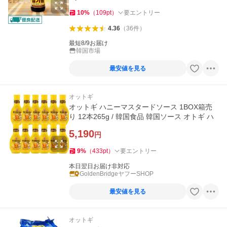
10
%
（
109
pt
）
要エントリー
4.36
（
36
件
）
最短8/9お届け
韓国市場
最安値を見る
オットギ
オットギ ハニーマスタードソース 1BOX箱売
り 12本265g / 韓国食品 韓国ソース オトギ ハ
5,190
円
9
%
（
433
pt
）
要エントリー
本日翌日お届け非対応
GoldenBridgeヤフーSHOP
最安値を見る
オットギ