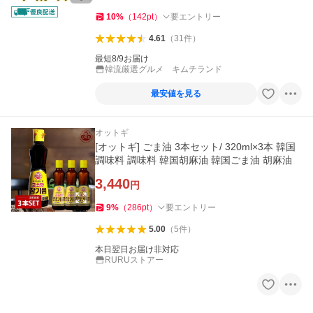
10
%
（
142
pt
）
要エントリー
4.61
（
31
件
）
最短8/9お届け
韓流厳選グルメ キムチランド
最安値を見る
オットギ
[オットギ] ごま油 3本セット/ 320ml×3本 韓国
調味料 調味料 韓国胡麻油 韓国ごま油 胡麻油
3,440
円
9
%
（
286
pt
）
要エントリー
5.00
（
5
件
）
本日翌日お届け非対応
RURUストアー