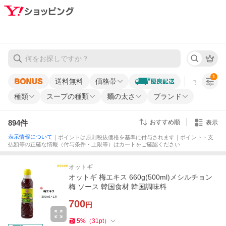
1
送料無料
価格帯
すべての条
種類
スープの種類
麺の太さ
ブランド
894
件
おすすめ順
表示
表示情報について
｜ポイントは原則税抜価格を基準に付与されます｜ポイント・支
払額等の正確な情報（付与条件・上限等）はカートをご確認ください
オットギ
オットギ 梅エキス 660g(500ml)メシルチョン
梅 ソース 韓国食材 韓国調味料
700
円
5
%
（
31
pt
）