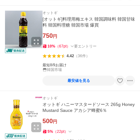
オットギ
[オットギ]料理用梅エキス 韓国調味料 韓国甘味
料 韓国料理糖 韓国市場 爆買
750
円
10
%
（
67
pt
）
要エントリー
4.42
（
36
件
）
最短8/9お届け
韓国市場
最安値を見る
オットギ
オットギ ハニーマスタードソース 265g Honey
Mustard Sauce アカシア蜂蜜6％
500
円
5
%
（
22
pt
）