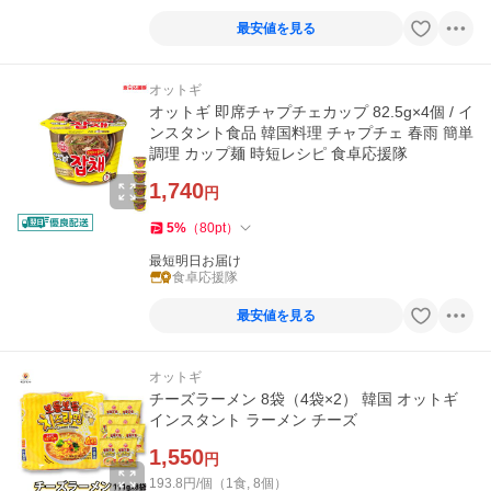
最安値を見る
オットギ
オットギ 即席チャプチェカップ 82.5g×4個 / イ
ンスタント食品 韓国料理 チャプチェ 春雨 簡単
調理 カップ麺 時短レシピ 食卓応援隊
1,740
円
5
%
（
80
pt
）
最短明日お届け
食卓応援隊
最安値を見る
オットギ
チーズラーメン 8袋（4袋×2） 韓国 オットギ
インスタント ラーメン チーズ
1,550
円
193.8円/個（1食, 8個）