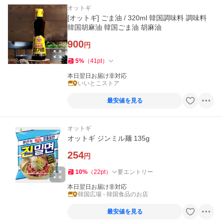
オットギ
[オットギ] ごま油 / 320ml 韓国調味料 調味料
韓国胡麻油 韓国ごま油 胡麻油
900
円
5
%
（
41
pt
）
本日翌日お届け非対応
いいとこストア
最安値を見る
オットギ
オットギ ジンミル麺 135g
254
円
10
%
（
22
pt
）
要エントリー
本日翌日お届け非対応
韓国広場 - 韓国食品のお店
最安値を見る