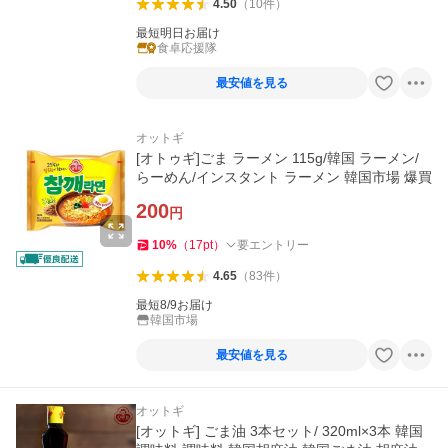
4.50
（
10
件
）
最短明日お届け
食卓応援隊
最安値を見る
オットギ
[オトゥギ]ごま ラーメン 115g/韓国 ラーメン/
らーめん/インスタント ラーメン 韓国市場 爆買
200
円
10
%
（
17
pt
）
要エントリー
4.65
（
83
件
）
最短8/9お届け
韓国市場
最安値を見る
オットギ
[オットギ] ごま油 3本セット/ 320ml×3本 韓国