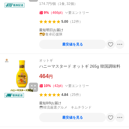
174.7円/個（1食, 32個）
9
%
（
466
pt
）
要エントリー
5.00
（
12
件
）
最短明日お届け
食卓応援隊
最安値を見る
オットギ
ハニーマスタード オットギ 265g 韓国調味料
464
円
10
%
（
42
pt
）
要エントリー
4.84
（
25
件
）
最短8/9お届け
韓流厳選グルメ キムチランド
最安値を見る