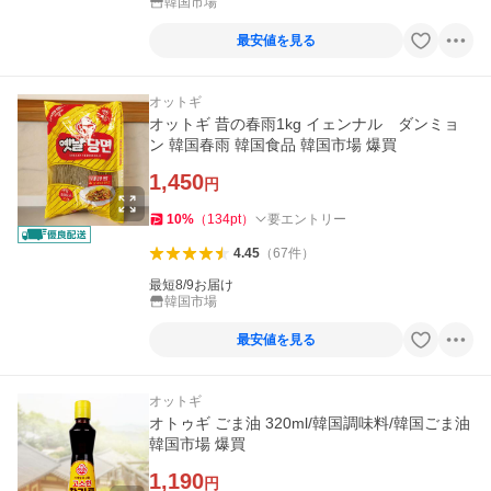
韓国市場
最安値を見る
オットギ
オットギ 昔の春雨1kg イェンナル ダンミョ
ン 韓国春雨 韓国食品 韓国市場 爆買
1,450
円
10
%
（
134
pt
）
要エントリー
4.45
（
67
件
）
最短8/9お届け
韓国市場
最安値を見る
オットギ
オトゥギ ごま油 320ml/韓国調味料/韓国ごま油
韓国市場 爆買
1,190
円