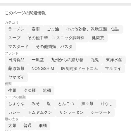
このページの関連情報
カテゴリ
ラーメン
春雨
ごま油
その他乾物、乾燥豆類、缶詰
スープ
その他中華、エスニック調味料
健康茶
マスタード
その他麺類、パスタ
ブランド
日清食品
一風堂
九州からの贈り物
九鬼
東洋水産
藤原製麺
NONGSHIM
医食同源ドットコム
マルタイ
ヤマダイ
種類
生麺
冷凍麺
乾麺
スープの種類
しょうゆ
みそ
塩
とんこつ
担々麺
汁なし
カレー
トムヤムクン
サンラータン
シーフード
麺の太さ
太麺
普通
細麺