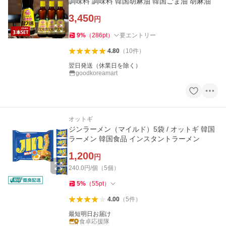
調味料 調味料 韓国胡麻油 韓国ごま油 胡麻油
3,450
円
9
%
（
286
pt
）
要エントリー
4.80
（
10
件
）
翌日発送（休業日を除く）
goodkoreamart
オットギ
ジンラーメン（マイルド）5袋 / オットギ 韓国
ラーメン 韓国食品 インスタントラーメン
1,200
円
240.0円/個（5個）
5
%
（
55
pt
）
4.00
（
5
件
）
最短明日お届け
食卓応援隊