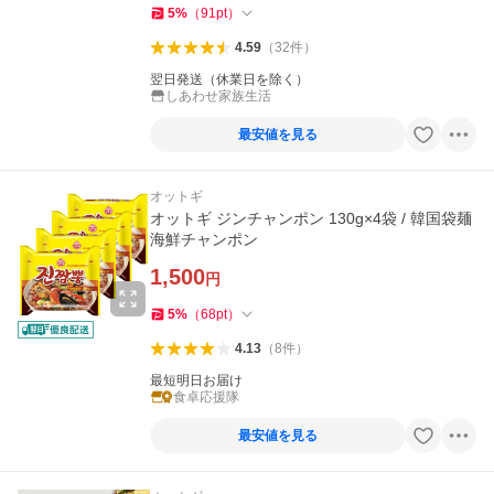
5
%
（
91
pt
）
4.59
（
32
件
）
翌日発送（休業日を除く）
しあわせ家族生活
最安値を見る
オットギ
オットギ ジンチャンポン 130g×4袋 / 韓国袋麺
海鮮チャンポン
1,500
円
5
%
（
68
pt
）
4.13
（
8
件
）
最短明日お届け
食卓応援隊
最安値を見る