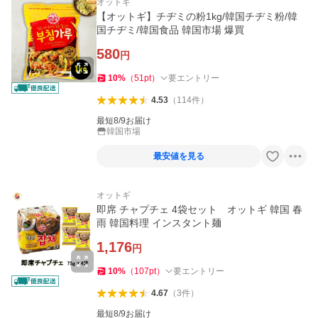
オットギ
【オットギ】チヂミの粉1kg/韓国チヂミ粉/韓
国チヂミ/韓国食品 韓国市場 爆買
580
円
10
%
（
51
pt
）
要エントリー
4.53
（
114
件
）
最短8/9お届け
韓国市場
最安値を見る
オットギ
即席 チャプチェ 4袋セット オットギ 韓国 春
雨 韓国料理 インスタント麺
1,176
円
10
%
（
107
pt
）
要エントリー
4.67
（
3
件
）
最短8/9お届け