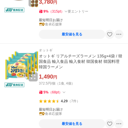
3,780
円
9
%
（
315
pt
）
要エントリー
最短明日お届け
食卓応援隊
最安値を見る
オットギ
オットギ リアルチーズラーメン 135g×4袋 / 韓
国食品 輸入食品 輸入食材 韓国食材 韓国料理
韓国ラーメン
1,490
円
372.5円/個（1食, 4個）
5
%
（
68
pt
）
4.29
（
7
件
）
最短明日お届け
食卓応援隊
最安値を見る