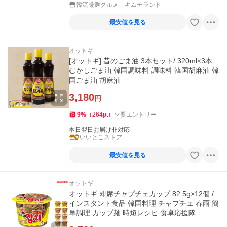
韓流厳選グルメ キムチランド
最安値を見る
オットギ
[オットギ] 昔のごま油 3本セット/ 320ml×3本
むかしごま油 韓国調味料 調味料 韓国胡麻油 韓
国ごま油 胡麻油
3,180
円
9
%
（
264
pt
）
要エントリー
本日翌日お届け非対応
いいとこストア
最安値を見る
オットギ
オットギ 即席チャプチェカップ 82.5g×12個 /
インスタント食品 韓国料理 チャプチェ 春雨 簡
単調理 カップ麺 時短レシピ 食卓応援隊