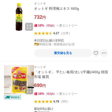
オットギ
オットギ 料理梅エキス 660g
732
円
10
%
（
65
pt
）
要エントリー
4.27
（
11
件
）
本日翌日お届け非対応
韓国広場 - 韓国食品のお店
最安値を見る
オットギ
「オットギ」 平たい春雨/太い(平麺)/400g 韓国
市場 爆買
690
円
10
%
（
62
pt
）
要エントリー
4.78
（
9
件
）
最短8/9お届け