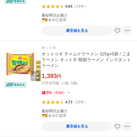
4.64
（
14
件
）
最短明日お届け
食卓応援隊
最安値を見る
オットギ
オットゥギ チャムケラーメン 115g×5袋 / ごま
ラーメン オットギ 韓国ラーメン インスタント
ラーメン
1,393
円
278.6円/個（1食, 5個）
5
%
（
63
pt
）
4.73
（
15
件
）
最短明日お届け
食卓応援隊
最安値を見る