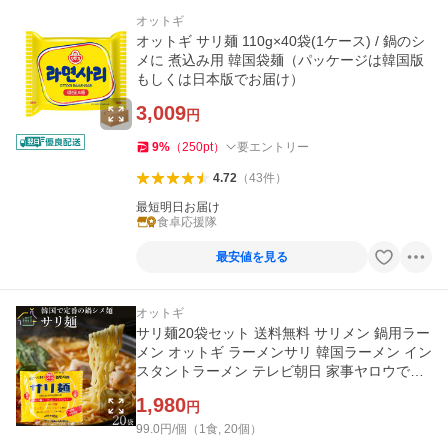
オットギ
オットギ サリ麺 110g×40袋(1ケース) / 鍋のシ
メに 煮込み用 韓国袋麺（パッケージは韓国版
もしくは日本版でお届け）
3,009
円
9
%
（
250
pt
）
要エントリー
4.72
（
43
件
）
最短明日お届け
食卓応援隊
最安値を見る
オットギ
サリ麺20袋セット 送料無料 サリメン 鍋用ラー
メン オットギ ラーメンサリ 韓国ラーメン イン
スタントラーメン テレビ朝日 家事ヤロウで紹
介
1,980
円
99.0円/個（1食, 20個）