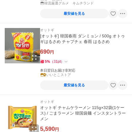
韓流厳選グルメ キムチランド
最安値を見る
オットギ
[オットギ] 韓国春雨 ダンミョン / 500g オトゥ
ギはるさめ チャプチェ 春雨 はるさめ
690
円
5
%
（
31
pt
）
本日翌日お届け非対応
いいとこストア
最安値を見る
オットギ
オットギ チャムケラーメン 115g×32袋(1ケー
ス) / ごまラーメン 韓国袋麺 インスタントラー
メン
5,590
円