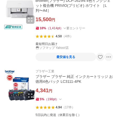
brother(ブラザー) DCP-J529N 4色インクジェ
ット複合機 PRIVIO(プリビオ) ホワイト ［L
判〜A4］
15,500
円
10
%
（
1,414
pt
）
要エントリー
4.50
（
4
件
）
最短明日お届け
ソフマップ Yahoo!店
最安値を見る
ブラザー工業
ブラザー ブラザー 純正 インクカートリッジ お
徳用4色パック LC3111-4PK
4,341
円
5
%
（
198
pt
）
4.94
（
17
件
）
5日以内に発送（休業日を除く）