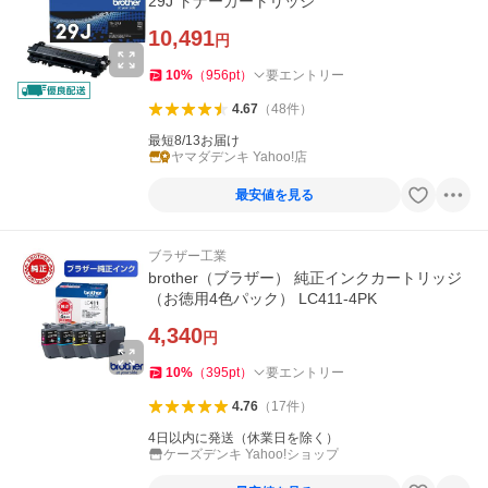
29J トナーカートリッジ
10,491
円
10
%
（
956
pt
）
要エントリー
4.67
（
48
件
）
最短8/13お届け
ヤマダデンキ Yahoo!店
最安値を見る
ブラザー工業
brother（ブラザー） 純正インクカートリッジ
（お徳用4色パック） LC411-4PK
4,340
円
10
%
（
395
pt
）
要エントリー
4.76
（
17
件
）
4日以内に発送（休業日を除く）
ケーズデンキ Yahoo!ショップ