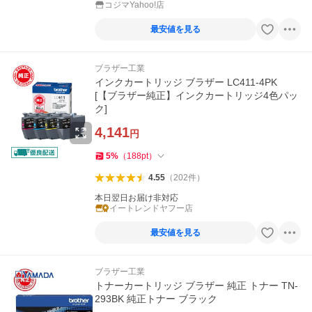
コジマYahoo!店
最安値を見る
ブラザー工業
インクカートリッジ ブラザー LC411-4PK
[【ブラザー純正】インクカートリッジ4色パッ
ク]
4,141
円
5
%
（
188
pt
）
4.55
（
202
件
）
本日翌日お届け非対応
イートレンドヤフー店
最安値を見る
ブラザー工業
トナーカートリッジ ブラザー 純正 トナー TN-
293BK 純正トナー ブラック