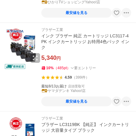
ひかりTVショッピングYahoo!店
最安値を見る
ブラザー工業
インク ブラザー 純正 カートリッジ LC3117-4
PK インクカートリッジ お特用4色パック イン
ク
5,340
円
10
%
（
485
pt
）
要エントリー
4.59
（
399
件
）
最短8/13お届け
店頭受取可
ヤマダデンキ Yahoo!店
最安値を見る
ブラザー工業
ブラザー LC3119BK 【純正】 インクカートリ
ッジ 大容量タイプ ブラック