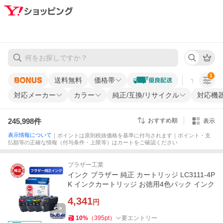
1
送料無料
価格帯
すべての条
対応メーカー
カラー
純正/互換/リサイクル
対応機
245,998
件
おすすめ順
表示
表示情報について
｜ポイントは原則税抜価格を基準に付与されます｜ポイント・支
払額等の正確な情報（付与条件・上限等）はカートをご確認ください
ブラザー工業
インク ブラザー 純正 カートリッジ LC3111-4P
K インクカートリッジ お徳用4色パック インク
4,341
円
10
%
（
395
pt
）
要エントリー