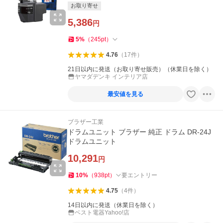
お取り寄せ
5,386
円
5
%
（
245
pt
）
4.76
（
17
件
）
21日以内に発送（お取り寄せ販売）（休業日を除く）
ヤマダデンキ インテリア店
最安値を見る
ブラザー工業
ドラムユニット ブラザー 純正 ドラム DR-24J
ドラムユニット
10,291
円
10
%
（
938
pt
）
要エントリー
4.75
（
4
件
）
14日以内に発送（休業日を除く）
ベスト電器Yahoo!店