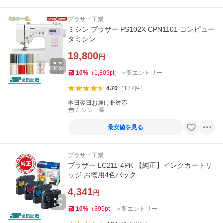
ブラザー工業
ミシン ブラザー PS102X CPN1101 コンピュー
タミシン
19,800
円
10
%
（
1,809
pt
）
要エントリー
4.70
（
137
件
）
本日翌日お届け非対応
ミシン一番
最安値を見る
ブラザー工業
ブラザー LC211-4PK 【純正】インクカートリ
ッジ お徳用4色パック
4,341
円
10
%
（
395
pt
）
要エントリー