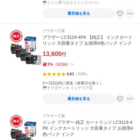
ミシン買うならミシンジャパン
最安値を見る
ブラザー工業
ブラザー LC3119-4PK 【純正】 インクカート
リッジ 大容量タイプ お徳用4色パック インク
13,600
円
5
%
（
623
pt
）
4.83
（
53
件
）
2〜3日以内に発送（休業日を除く）
ヤマダデンキ インテリア店
最安値を見る
ブラザー工業
インク ブラザー 純正 カートリッジ LC3119-4
PK インクカートリッジ 大容量タイプ お徳用4
色パック インク