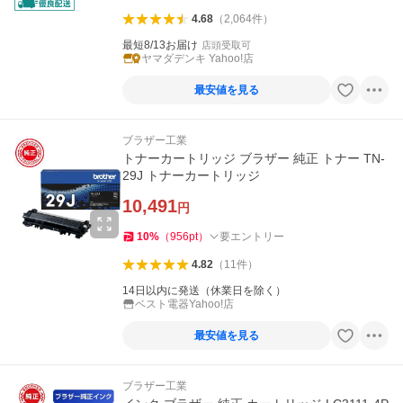
4.68
（
2,064
件
）
最短8/13お届け
店頭受取可
ヤマダデンキ Yahoo!店
最安値を見る
ブラザー工業
トナーカートリッジ ブラザー 純正 トナー TN-
29J トナーカートリッジ
10,491
円
10
%
（
956
pt
）
要エントリー
4.82
（
11
件
）
14日以内に発送（休業日を除く）
ベスト電器Yahoo!店
最安値を見る
ブラザー工業