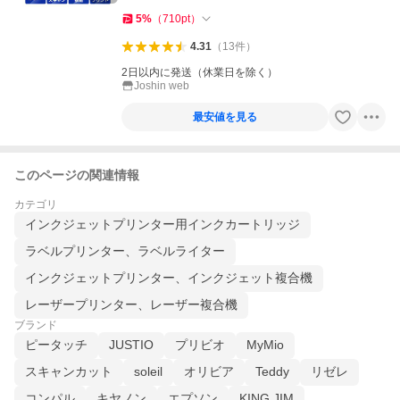
5
%
（
710
pt
）
4.31
（
13
件
）
2日以内に発送（休業日を除く）
Joshin web
最安値を見る
このページの関連情報
カテゴリ
インクジェットプリンター用インクカートリッジ
ラベルプリンター、ラベルライター
インクジェットプリンター、インクジェット複合機
レーザープリンター、レーザー複合機
ブランド
ピータッチ
JUSTIO
プリビオ
MyMio
スキャンカット
soleil
オリビア
Teddy
リゼレ
コンパル
キヤノン
エプソン
KING JIM