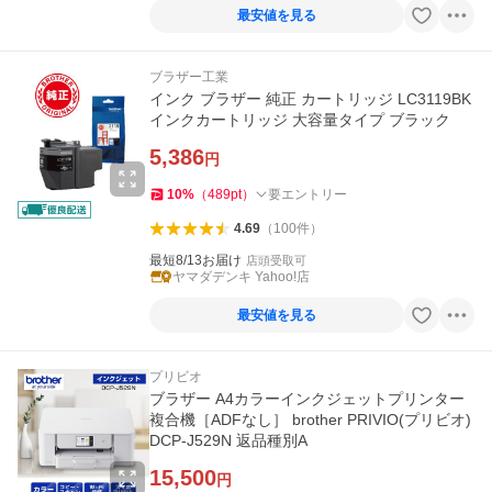
最安値を見る
ブラザー工業
インク ブラザー 純正 カートリッジ LC3119BK
インクカートリッジ 大容量タイプ ブラック
5,386
円
10
%
（
489
pt
）
要エントリー
4.69
（
100
件
）
最短8/13お届け
店頭受取可
ヤマダデンキ Yahoo!店
最安値を見る
プリビオ
ブラザー A4カラーインクジェットプリンター
複合機［ADFなし］ brother PRIVIO(プリビオ)
DCP-J529N 返品種別A
15,500
円