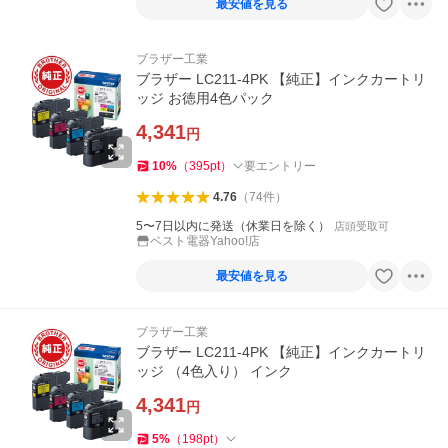
最安値を見る
ブラザー工業
ブラザー LC211-4PK 【純正】インクカートリ
ッジ お徳用4色パック
4,341
円
10
%
（
395
pt
）
要エントリー
4.76
（
74
件
）
5〜7日以内に発送（休業日を除く）
店頭受取可
ベスト電器Yahoo!店
最安値を見る
ブラザー工業
ブラザー LC211-4PK 【純正】インクカートリ
ッジ （4色入り） インク
4,341
円
5
%
（
198
pt
）