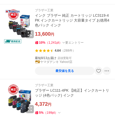
ブラザー工業
インク ブラザー 純正 カートリッジ LC3119-4
PK インクカートリッジ 大容量タイプ お徳用4
色パック インク
13,600
円
10
%
（
1,241
pt
）
要エントリー
4.64
（
288
件
）
最短8/13お届け
店頭受取可
ヤマダデンキ Yahoo!店
最安値を見る
ブラザー工業
ブラザー LC111-4PK 【純正】インクカートリ
ッジ (4色パック) インク
4,372
円
5
%
（
199
pt
）