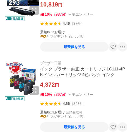
10,819
円
10
%
（
987
pt
）
要エントリー
4.46
（
37
件
）
最短8/13お届け
ヤマダデンキ Yahoo!店
最安値を見る
ブラザー工業
インク ブラザー 純正 カートリッジ LC111-4P
K インクカートリッジ 4色パック インク
4,372
円
10
%
（
397
pt
）
要エントリー
4.66
（
848
件
）
最短8/13お届け
店頭受取可
ヤマダデンキ Yahoo!店
最安値を見る