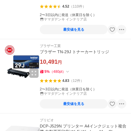
4.52
（
110
件
）
2〜3日以内に発送（休業日を除く）
ヤマダデンキ インテリア店
最安値を見る
ブラザー工業
ブラザー TN-29J トナーカートリッジ
10,491
円
5
%
（
480
pt
）
4.83
（
12
件
）
2〜3日以内に発送（休業日を除く）
ヤマダデンキ インテリア店
最安値を見る
プリビオ
DCP-J529N プリンター A4インクジェット複合