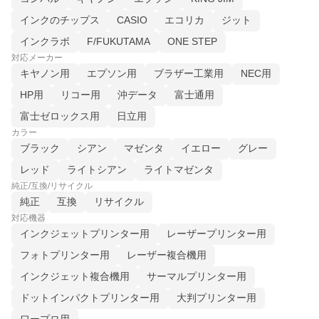
インクのチップス
CASIO
エコリカ
ジット
インクラボ
F/FUKUTAMA
ONE STEP
対応メーカー
キヤノン用
エプソン用
ブラザー工業用
NEC用
HP用
リコー用
沖データ
富士通用
富士ゼロックス用
日立用
カラー
ブラック
シアン
マゼンタ
イエロー
グレー
レッド
ライトシアン
ライトマゼンタ
純正/互換/リサイクル
純正
互換
リサイクル
対応機器
インクジェットプリンター用
レーザープリンター用
フォトプリンター用
レーザー複合機用
インクジェット複合機用
サーマルプリンター用
ドットインパクトプリンター用
大判プリンター用