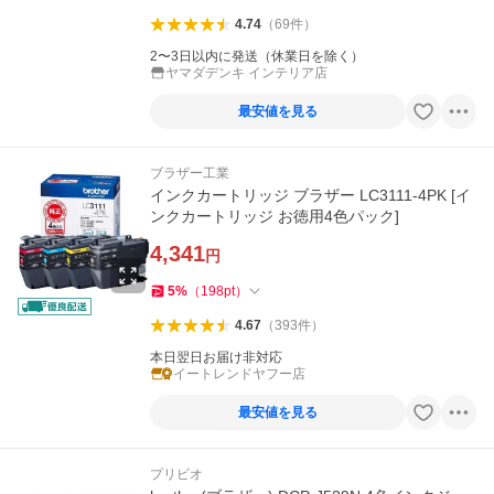
4.74
（
69
件
）
2〜3日以内に発送（休業日を除く）
ヤマダデンキ インテリア店
最安値を見る
ブラザー工業
インクカートリッジ ブラザー LC3111-4PK [イ
ンクカートリッジ お徳用4色パック]
4,341
円
5
%
（
198
pt
）
4.67
（
393
件
）
本日翌日お届け非対応
イートレンドヤフー店
最安値を見る
プリビオ