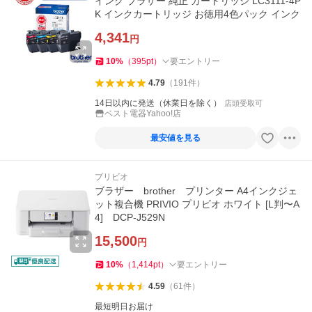
インク ブラザー 純正 カートリッジ LC3111-4P
K インクカートリッジ お徳用4色パック インク
4,341
円
10
%
（
395
pt
）
要エントリー
4.79
（
191
件
）
14日以内に発送（休業日を除く）
店頭受取可
ベスト電器Yahoo!店
最安値を見る
プリビオ
ブラザー brother プリンター A4インクジェ
ット複合機 PRIVIO プリビオ ホワイト [L判〜A
4] DCP-J529N
15,500
円
10
%
（
1,414
pt
）
要エントリー
4.59
（
61
件
）
最短明日お届け