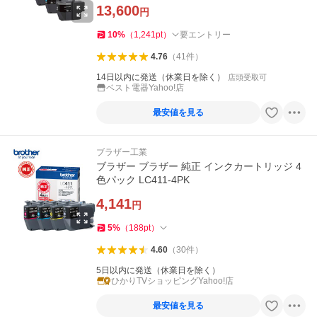
13,600
円
10
%
（
1,241
pt
）
要エントリー
4.76
（
41
件
）
14日以内に発送（休業日を除く）
店頭受取可
ベスト電器Yahoo!店
最安値を見る
ブラザー工業
ブラザー ブラザー 純正 インクカートリッジ 4
色パック LC411-4PK
4,141
円
5
%
（
188
pt
）
4.60
（
30
件
）
5日以内に発送（休業日を除く）
ひかりTVショッピングYahoo!店
最安値を見る