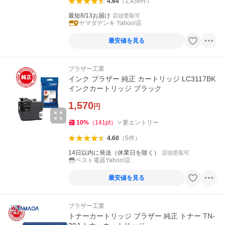
4.64
（
1,436
件
）
最短8/13お届け
店頭受取可
ヤマダデンキ Yahoo!店
最安値を見る
ブラザー工業
インク ブラザー 純正 カートリッジ LC3117BK
インクカートリッジ ブラック
1,570
円
10
%
（
141
pt
）
要エントリー
4.60
（
5
件
）
14日以内に発送（休業日を除く）
店頭受取可
ベスト電器Yahoo!店
最安値を見る
ブラザー工業
トナーカートリッジ ブラザー 純正 トナー TN-