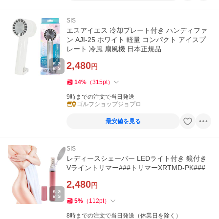
SIS
エスアイエス 冷却プレート付き ハンディファ
ン AJI-25 ホワイト 軽量 コンパクト アイスプ
レート 冷風 扇風機 日本正規品
2,480
円
14
%
（
315
pt
）
9時までの注文で当日発送
ゴルフショップジョプロ
最安値を見る
SIS
レディースシェーバー LEDライト付き 鏡付き
Vライントリマー###トリマーXRTMD-PK###
2,480
円
5
%
（
112
pt
）
8時までの注文で当日発送（休業日を除く）