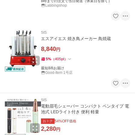
8時までの注文で当日発送（休業日を除く）
Labbingshop
SIS
エスアイエス 焼き鳥メーカー 鳥焼蔵
8,840
円
5
%
（
405
pt
）
最短8/8お届け
Good-Item 1号店
SIS
電動眉毛シェーバー コンパクト ペンタイプ 電
池式 LEDライト付き 便利 軽量
おトク
54
%OFF価格
2,280
円