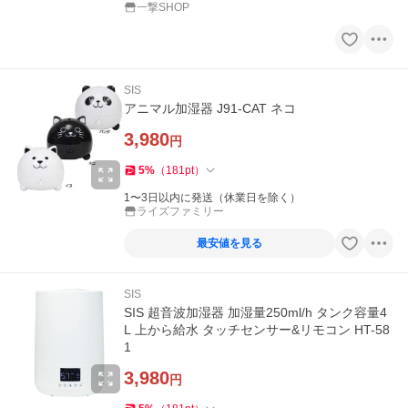
一撃SHOP
SIS
アニマル加湿器 J91-CAT ネコ
3,980
円
5
%
（
181
pt
）
1〜3日以内に発送（休業日を除く）
ライズファミリー
最安値を見る
SIS
SIS 超音波加湿器 加湿量250ml/h タンク容量4
L 上から給水 タッチセンサー&リモコン HT-58
1
3,980
円