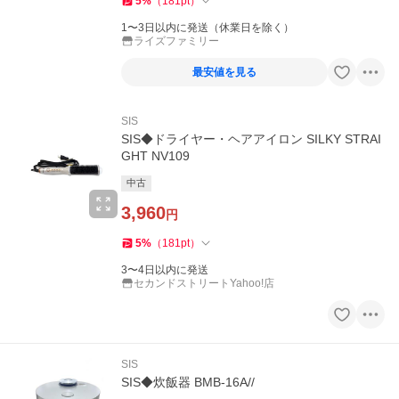
5
%
（
181
pt
）
1〜3日以内に発送（休業日を除く）
ライズファミリー
最安値を見る
SIS
SIS◆ドライヤー・ヘアアイロン SILKY STRAI
GHT NV109
中古
3,960
円
5
%
（
181
pt
）
3〜4日以内に発送
セカンドストリートYahoo!店
SIS
SIS◆炊飯器 BMB-16A//