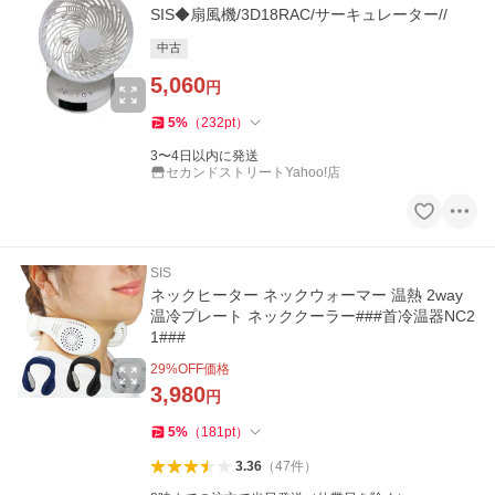
SIS◆扇風機/3D18RAC/サーキュレーター//
中古
5,060
円
5
%
（
232
pt
）
3〜4日以内に発送
セカンドストリートYahoo!店
SIS
ネックヒーター ネックウォーマー 温熱 2way
温冷プレート ネッククーラー###首冷温器NC2
1###
29
%OFF価格
3,980
円
5
%
（
181
pt
）
3.36
（
47
件
）