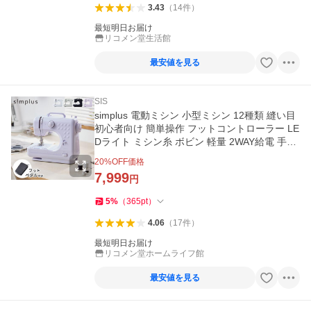
3.43
（
14
件
）
最短明日お届け
リコメン堂生活館
最安値を見る
SIS
simplus 電動ミシン 小型ミシン 12種類 縫い目
初心者向け 簡単操作 フットコントローラー LE
Dライト ミシン糸 ボビン 軽量 2WAY給電 手作
り 子供
20
%OFF価格
7,999
円
5
%
（
365
pt
）
4.06
（
17
件
）
最短明日お届け
リコメン堂ホームライフ館
最安値を見る