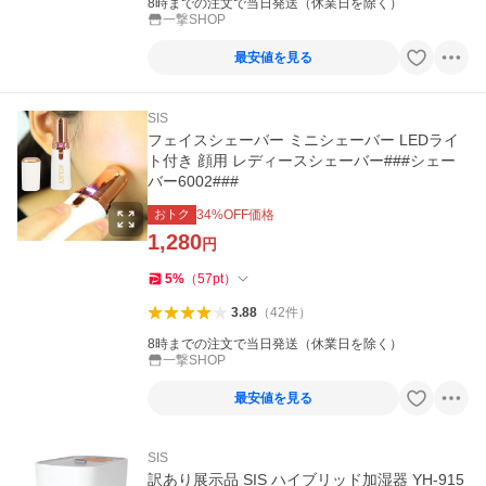
8時までの注文で当日発送（休業日を除く）
一撃SHOP
最安値を見る
SIS
フェイスシェーバー ミニシェーバー LEDライ
ト付き 顔用 レディースシェーバー###シェー
バー6002###
おトク
34
%OFF価格
1,280
円
5
%
（
57
pt
）
3.88
（
42
件
）
8時までの注文で当日発送（休業日を除く）
一撃SHOP
最安値を見る
SIS
訳あり展示品 SIS ハイブリッド加湿器 YH-915