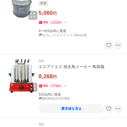
中古
5,060
円
5
%
（
232
pt
）
3〜4日以内に発送
セカンドストリートYahoo!店
SIS
エスアイエス 焼き鳥メーカー 鳥焼蔵
8,268
円
5
%
（
379
pt
）
5日以内に発送
MONAKA-STORE
最安値を見る
SIS