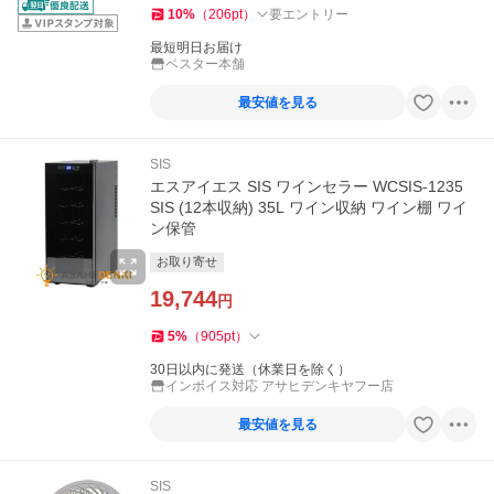
10
%
（
206
pt
）
要エントリー
最短明日お届け
ベスター本舗
最安値を見る
SIS
エスアイエス SIS ワインセラー WCSIS-1235
SIS (12本収納) 35L ワイン収納 ワイン棚 ワイ
ン保管
お取り寄せ
19,744
円
5
%
（
905
pt
）
30日以内に発送（休業日を除く）
インボイス対応 アサヒデンキヤフー店
最安値を見る
SIS