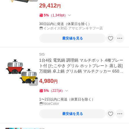
29,412
円
5
%
（
1,349
pt
）
30日以内に発送（休業日を除く）
インボイス対応 アサヒデンキヤフー店
最安値を見る
SIS
1台4役 電気鍋 調理鍋 マルチポット 4種プレー
ト付 [たこやき グリル ホットプレート 蒸し器]
万能鍋 卓上鍋 グリル鍋 マルチクッカー 650W
[宅配便][送料無料]
4,980
円
5
%
（
227
pt
）
1〜2日以内に発送（休業日を除く）
NiceColor
最安値を見る