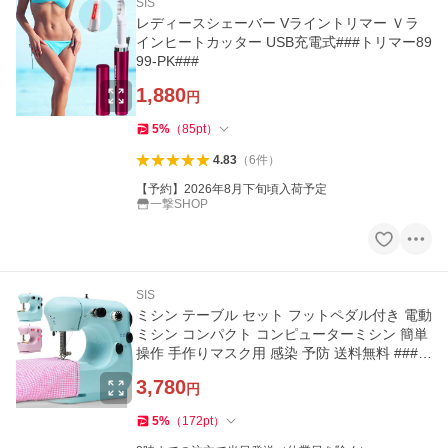
SIS
レディースシェーバー Vライントリマー Ｖラ
インヒートカッター USB充電式###トリマー89
99-PK###
1,880
円
5
%
（
85
pt
）
4.83
（
6
件
）
【予約】2026年8月下旬頃入荷予定
一撃SHOP
SIS
ミシン テーブル セット フットペダル付き 電動
ミシン コンパクト コンピューターミシン 簡単
操作 手作りマスク用 感染 予防 送料無料 ###ミ
シンSM-301-###
3,780
円
5
%
（
172
pt
）