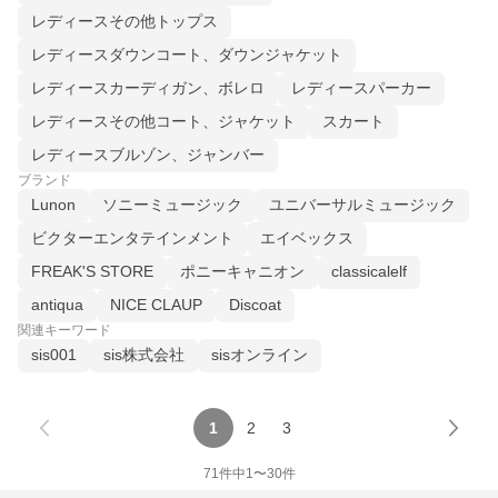
レディースその他トップス
レディースダウンコート、ダウンジャケット
レディースカーディガン、ボレロ
レディースパーカー
レディースその他コート、ジャケット
スカート
レディースブルゾン、ジャンバー
ブランド
Lunon
ソニーミュージック
ユニバーサルミュージック
ビクターエンタテインメント
エイベックス
FREAK'S STORE
ポニーキャニオン
classicalelf
antiqua
NICE CLAUP
Discoat
関連キーワード
sis001
sis株式会社
sisオンライン
1
2
3
71
件中
1
〜
30
件