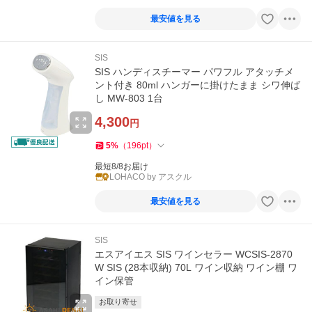
最安値を見る
SIS
SIS ハンディスチーマー パワフル アタッチメ
ント付き 80ml ハンガーに掛けたまま シワ伸ば
し MW-803 1台
4,300
円
5
%
（
196
pt
）
最短8/8お届け
LOHACO by アスクル
最安値を見る
SIS
エスアイエス SIS ワインセラー WCSIS-2870
W SIS (28本収納) 70L ワイン収納 ワイン棚 ワ
イン保管
お取り寄せ