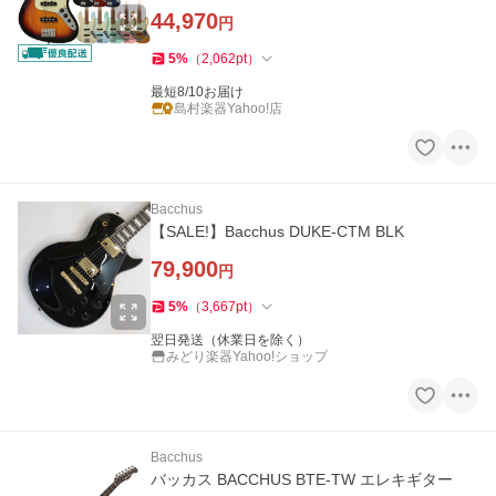
44,970
円
5
%
（
2,062
pt
）
最短8/10お届け
島村楽器Yahoo!店
Bacchus
【SALE!】Bacchus DUKE-CTM BLK
79,900
円
5
%
（
3,667
pt
）
翌日発送（休業日を除く）
みどり楽器Yahoo!ショップ
Bacchus
バッカス BACCHUS BTE-TW エレキギター