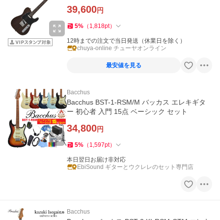
39,600
円
5
%
（
1,818
pt
）
12時までの注文で当日発送（休業日を除く）
chuya-online チューヤオンライン
最安値を見る
Bacchus
Bacchus BST-1-RSM/M バッカス エレキギタ
ー 初心者 入門 15点 ベーシック セット
34,800
円
5
%
（
1,597
pt
）
本日翌日お届け非対応
EbiSound ギターとウクレレのセット専門店
Bacchus