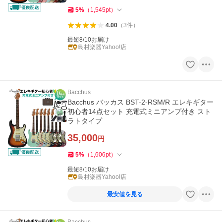
5
%
（
1,545
pt
）
4.00
（
3
件
）
最短8/10お届け
島村楽器Yahoo!店
Bacchus
Bacchus バッカス BST-2-RSM/R エレキギター
初心者14点セット 充電式ミニアンプ付き スト
ラトタイプ
35,000
円
5
%
（
1,606
pt
）
最短8/10お届け
島村楽器Yahoo!店
最安値を見る