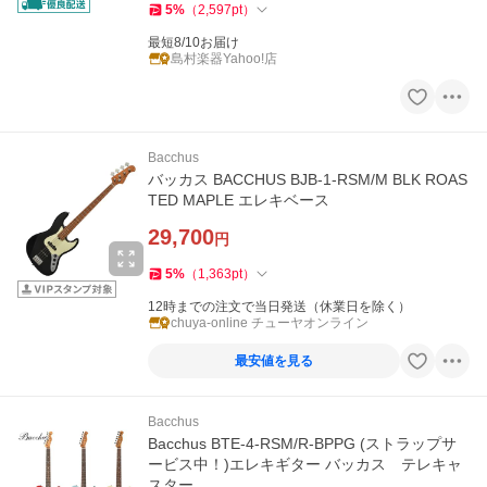
5
%
（
2,597
pt
）
最短8/10お届け
島村楽器Yahoo!店
Bacchus
バッカス BACCHUS BJB-1-RSM/M BLK ROAS
TED MAPLE エレキベース
29,700
円
5
%
（
1,363
pt
）
12時までの注文で当日発送（休業日を除く）
chuya-online チューヤオンライン
最安値を見る
Bacchus
Bacchus BTE-4-RSM/R-BPPG (ストラップサ
ービス中！)エレキギター バッカス テレキャ
スター