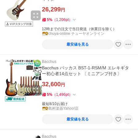
26,299
円
5
%
（
1,206
pt
）
12時までの注文で当日発送（休業日を除く）
chuya-online チューヤオンライン
最安値を見る
Bacchus
Bacchus バッカス BST-1-RSM/M エレキギタ
ー初心者14点セット 〔ミニアンプ付き〕
32,600
円
5
%
（
1,496
pt
）
最短8/10お届け
島村楽器Yahoo!店
最安値を見る
Bacchus