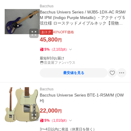
Bacchus
Bacchus Univers Series / WJB5-1DX-AC RSM/
M IPM (Indigo Purple Metallic) ・アクティヴ 5
弦仕様 ローステッドメイプルネック【現物画
像】
おトク
40
%OFF価格
45,800
円
5
%
（
2,102
pt
）
最短8/10お届け
音楽屋ファンハウス
最安値を見る
Bacchus
Bacchus Universe Series BTE-1-RSM/M (OW
H)
22,000
円
5
%
（
1,010
pt
）
3〜4日以内に発送（休業日を除く）