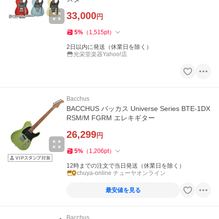
33,000
円
5
%
（
1,515
pt
）
2日以内に発送（休業日を除く）
光栄堂楽器Yahoo!店
Bacchus
BACCHUS バッカス Universe Series BTE-1DX
RSM/M FGRM エレキギター
26,299
円
5
%
（
1,206
pt
）
12時までの注文で当日発送（休業日を除く）
chuya-online チューヤオンライン
最安値を見る
Bacchus