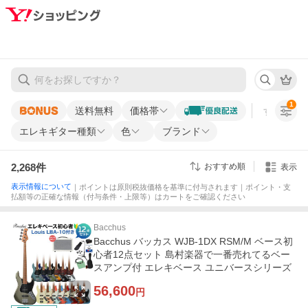
1
送料無料
価格帯
すべての条
エレキギター種類
色
ブランド
2,268
件
おすすめ順
表示
表示情報について
｜ポイントは原則税抜価格を基準に付与されます｜ポイント・支
払額等の正確な情報（付与条件・上限等）はカートをご確認ください
Bacchus
Bacchus バッカス WJB-1DX RSM/M ベース初
心者12点セット 島村楽器で一番売れてるベー
スアンプ付 エレキベース ユニバースシリーズ
56,600
円