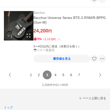
Bacchus
Bacchus Universe Series BTE-2-RSM/R-BPPG
(Gun-M)
24,200
円
5
%
（
1,111
pt
）
3〜4日以内に発送（休業日を除く）
イケベ楽器店
最安値を見る
1
2
3
4
5
6
7
2,268
件中
61
〜
90
件
ページ上部に戻る
トップ