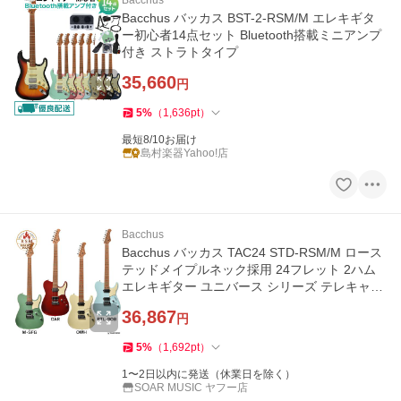
Bacchus
Bacchus バッカス BST-2-RSM/M エレキギタ
ー初心者14点セット Bluetooth搭載ミニアンプ
付き ストラトタイプ
35,660
円
5
%
（
1,636
pt
）
最短8/10お届け
島村楽器Yahoo!店
Bacchus
Bacchus バッカス TAC24 STD-RSM/M ロース
テッドメイプルネック採用 24フレット 2ハム
エレキギター ユニバース シリーズ テレキャス
ター タイプ
36,867
円
5
%
（
1,692
pt
）
1〜2日以内に発送（休業日を除く）
SOAR MUSIC ヤフー店