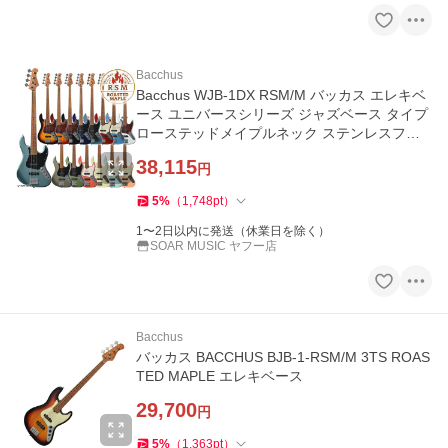
Bacchus
Bacchus WJB-1DX RSM/M バッカス エレキベ
ース ユニバースシリーズ ジャズベース タイプ
ローステッドメイプルネック ステンレスフレ
ット WJB1-DX RSM
38,115
円
5
%
（
1,748
pt
）
1〜2日以内に発送（休業日を除く）
SOAR MUSIC ヤフー店
Bacchus
バッカス BACCHUS BJB-1-RSM/M 3TS ROAS
TED MAPLE エレキベース
29,700
円
5
%
（
1,363
pt
）