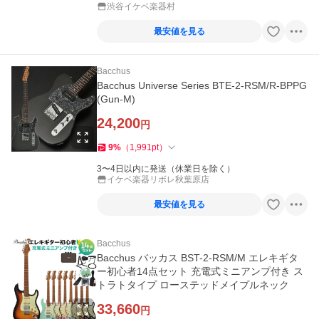
渋谷イケベ楽器村
最安値を見る
Bacchus
Bacchus Universe Series BTE-2-RSM/R-BPPG
(Gun-M)
24,200
円
9
%
（
1,991
pt
）
3〜4日以内に発送（休業日を除く）
イケベ楽器リボレ秋葉原店
最安値を見る
Bacchus
Bacchus バッカス BST-2-RSM/M エレキギタ
ー初心者14点セット 充電式ミニアンプ付き ス
トラトタイプ ローステッドメイプルネック
33,660
円