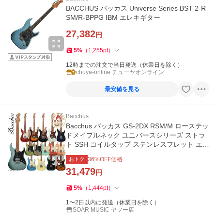
BACCHUS バッカス Universe Series BST-2-R
SM/R-BPPG IBM エレキギター
27,382
円
5
%
（
1,255
pt
）
12時までの注文で当日発送（休業日を除く）
chuya-online チューヤオンライン
最安値を見る
Bacchus
Bacchus バッカス GS-2DX RSM/M ローステッ
ドメイプルネック ユニバースシリーズ ストラ
ト SSH コイルタップ ステンレスフレット エレ
キギター GS2-DX RSM
おトク
36
%OFF価格
31,479
円
5
%
（
1,444
pt
）
1〜2日以内に発送（休業日を除く）
SOAR MUSIC ヤフー店