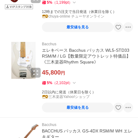
5
%
（
1,199
pt
）
12時までの注文で当日発送（休業日を除く）
chuya-online チューヤオンライン
最安値を見る
Bacchus
エレキベース Bacchus バッカス WL5-STD33
RSM/M / LG【数量限定アウトレット特価品】
《三木楽器Rhythm Square》
45,800
円
5
%
（
2,102
pt
）
2日以内に発送（休業日を除く）
三木楽器Yahoo!ショップ
最安値を見る
Bacchus
BACCHUS バッカス GS-4DX RSM/M WH エレ
キギター