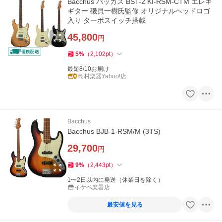
Bacchus バッカス BST-2 KI-RSM-CTM エレキ
ギター 磯貝一樹氏監修 オリジナルヘッドロゴ
入り ターボスイッチ搭載
45,800
円
5
%
（
2,102
pt
）
最短8/10お届け
島村楽器Yahoo!店
Bacchus
Bacchus BJB-1-RSM/M (3TS)
29,700
円
9
%
（
2,443
pt
）
1〜2日以内に発送（休業日を除く）
イケベ楽器店
最安値を見る