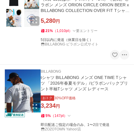
ラボン メンズ ORION CIRCLE ORION BEER x
BILLABONG COLLECTION OVER FIT Tシャ
ツ 2026年夏モデル
5,280
円
21
%
（
1,010
pt
）
要エントリー
5日以内に発送（休業日を除く）
BILLABONG ビラボン公式サイト
BILLABONG
tシャツ BILLABONG メンズ ONE TIME Tシャ
ツ 「2026年春夏モデル」/ビラボンバックプリ
ント半袖Tシャツ メンズ レディース
おトク
30
%OFF価格
3,234
円
5
%
（
147
pt
）
即日配送ご指定の場合のみ、1〜2日で発送
ZOZOTOWN Yahoo!店