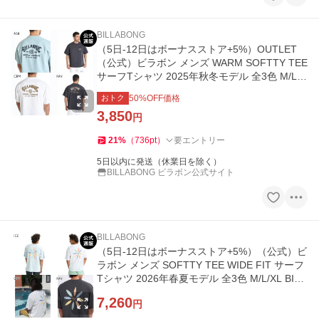
BILLABONG
（5日-12日はボーナスストア+5%）OUTLET
（公式）ビラボン メンズ WARM SOFTTY TEE
サーフTシャツ 2025年秋冬モデル 全3色 M/L/X
L BILLABONG
おトク
50
%OFF価格
3,850
円
21
%
（
736
pt
）
要エントリー
5日以内に発送（休業日を除く）
BILLABONG ビラボン公式サイト
BILLABONG
（5日-12日はボーナスストア+5%）（公式）ビ
ラボン メンズ SOFTTY TEE WIDE FIT サーフ
Tシャツ 2026年春夏モデル 全3色 M/L/XL BILL
ABONG
7,260
円