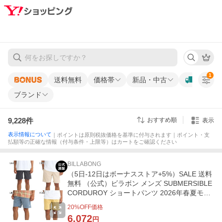
1
送料無料
価格帯
新品・中古
ブランド
9,228
件
おすすめ順
表示
表示情報について
｜ポイントは原則税抜価格を基準に付与されます｜ポイント・支
払額等の正確な情報（付与条件・上限等）はカートをご確認ください
BILLABONG
（5日-12日はボーナスストア+5%）SALE 送料
無料 （公式）ビラボン メンズ SUBMERSIBLE
CORDUROY ショートパンツ 2026年春夏モデ
ル 全4色 M/L/XL
20
%OFF価格
6,072
円