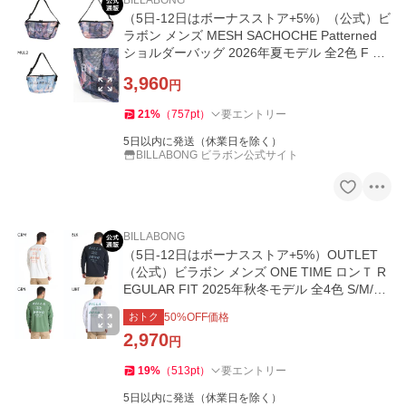
BILLABONG
（5日-12日はボーナスストア+5%）（公式）ビ
ラボン メンズ MESH SACHOCHE Patterned
ショルダーバッグ 2026年夏モデル 全2色 F BIL
LABONG
3,960
円
21
%
（
757
pt
）
要エントリー
5日以内に発送（休業日を除く）
BILLABONG ビラボン公式サイト
BILLABONG
（5日-12日はボーナスストア+5%）OUTLET
（公式）ビラボン メンズ ONE TIME ロンＴ R
EGULAR FIT 2025年秋冬モデル 全4色 S/M/L/
XL BILLABONG
おトク
50
%OFF価格
2,970
円
19
%
（
513
pt
）
要エントリー
5日以内に発送（休業日を除く）