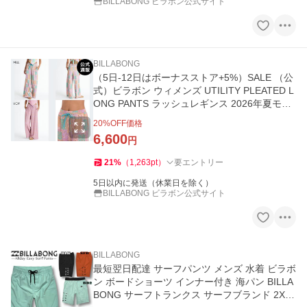
BILLABONG ビラボン公式サイト
BILLABONG
（5日-12日はボーナスストア+5%）SALE （公
式）ビラボン ウィメンズ UTILITY PLEATED L
ONG PANTS ラッシュレギンス 2026年夏モデ
ル 全2色 M/L
20
%OFF価格
6,600
円
21
%
（
1,263
pt
）
要エントリー
5日以内に発送（休業日を除く）
BILLABONG ビラボン公式サイト
BILLABONG
最短翌日配達 サーフパンツ メンズ 水着 ビラボ
ン ボードショーツ インナー付き 海パン BILLA
BONG サーフトランクス サーフブランド 2XL