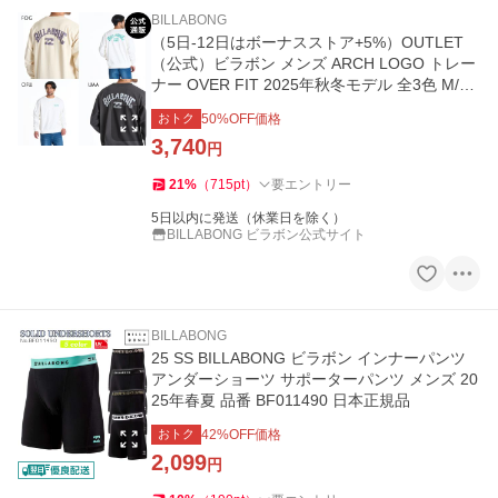
BILLABONG
（5日-12日はボーナスストア+5%）OUTLET
（公式）ビラボン メンズ ARCH LOGO トレー
ナー OVER FIT 2025年秋冬モデル 全3色 M/L/
XL BILLABONG
おトク
50
%OFF価格
3,740
円
21
%
（
715
pt
）
要エントリー
5日以内に発送（休業日を除く）
BILLABONG ビラボン公式サイト
BILLABONG
25 SS BILLABONG ビラボン インナーパンツ
アンダーショーツ サポーターパンツ メンズ 20
25年春夏 品番 BF011490 日本正規品
おトク
42
%OFF価格
2,099
円