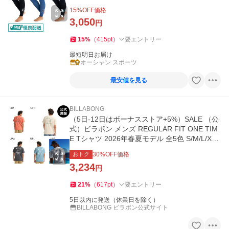
15
%OFF価格
3,050
円
15
%
（
415
pt
）
要エントリー
最短明日お届け
オーシャン スポーツ
最安値を見る
BILLABONG
（5日-12日はボーナスストア+5%）SALE （公
式）ビラボン メンズ REGULAR FIT ONE TIM
E Tシャツ 2026年春夏モデル 全5色 S/M/L/XL
BILLABONG
おトク
30
%OFF価格
3,234
円
21
%
（
617
pt
）
要エントリー
5日以内に発送（休業日を除く）
BILLABONG ビラボン公式サイト