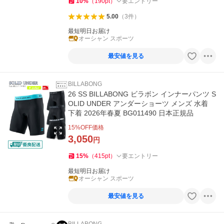
10
%
（
190
pt
）
要エントリー
5.00
（
3
件
）
最短明日お届け
オーシャン スポーツ
最安値を見る
BILLABONG
26 SS BILLABONG ビラボン インナーパンツ S
OLID UNDER アンダーショーツ メンズ 水着
下着 2026年春夏 BG011490 日本正規品
15
%OFF価格
3,050
円
15
%
（
415
pt
）
要エントリー
最短明日お届け
オーシャン スポーツ
最安値を見る