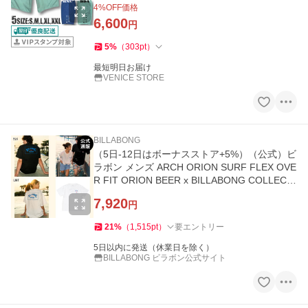
XXL 3L BF011-401
4
%OFF価格
6,600
円
5
%
（
303
pt
）
最短明日お届け
VENICE STORE
BILLABONG
（5日-12日はボーナスストア+5%）（公式）ビ
ラボン メンズ ARCH ORION SURF FLEX OVE
R FIT ORION BEER x BILLABONG COLLECTI
ON Tシャツ
7,920
円
21
%
（
1,515
pt
）
要エントリー
5日以内に発送（休業日を除く）
BILLABONG ビラボン公式サイト