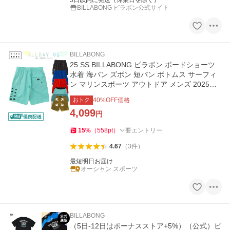
5日以内に発送（休業日を除く）
BILLABONG ビラボン公式サイト
BILLABONG
25 SS BILLABONG ビラボン ボードショーツ
水着 海パン ズボン 短パン ボトムス サーフィ
ン マリンスポーツ アウトドア メンズ 2025年
春夏 BF011401 日本正規品
おトク
40
%OFF価格
4,099
円
15
%
（
558
pt
）
要エントリー
4.67
（
3
件
）
最短明日お届け
オーシャン スポーツ
BILLABONG
（5日-12日はボーナスストア+5%）（公式）ビ