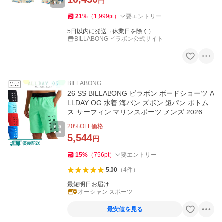
円
21
%
（
1,999
pt
）
要エントリー
5日以内に発送（休業日を除く）
BILLABONG ビラボン公式サイト
BILLABONG
26 SS BILLABONG ビラボン ボードショーツ A
LLDAY OG 水着 海パン ズボン 短パン ボトム
ス サーフィン マリンスポーツ メンズ 2026年
春夏 BG011401 日本正規品
20
%OFF価格
5,544
円
15
%
（
756
pt
）
要エントリー
5.00
（
4
件
）
最短明日お届け
オーシャン スポーツ
最安値を見る