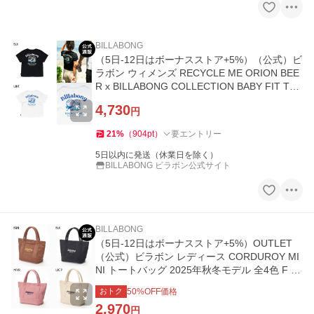
BILLABONG
（5日-12日はボーナスストア+5%）（公式）ビ
ラボン ウィメンズ RECYCLE ME ORION BEE
R x BILLABONG COLLECTION BABY FIT Tシ
ャツ 2026年夏モデル
4,730
円
21
%
（
904
pt
）
要エントリー
5日以内に発送（休業日を除く）
BILLABONG ビラボン公式サイト
BILLABONG
（5日-12日はボーナスストア+5%）OUTLET
（公式）ビラボン レディース CORDUROY MI
NI トートバッグ 2025年秋冬モデル 全4色 F BI
LLABONG
おトク
50
%OFF価格
2,970
円