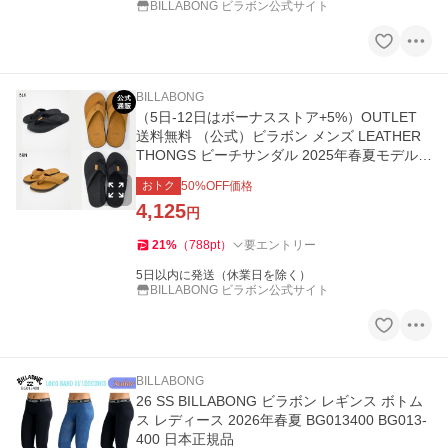
BILLABONG ビラボン公式サイト
BILLABONG
（5日-12日はボーナスストア+5%）OUTLET
送料無料 （公式）ビラボン メンズ LEATHER
THONGS ビーチサンダル 2025年春夏モデル
全2色
おトク
50
%OFF価格
4,125
円
21
%
（
788
pt
）
要エントリー
5日以内に発送（休業日を除く）
BILLABONG ビラボン公式サイト
BILLABONG
26 SS BILLABONG ビラボン レギンス ボトム
ス レディース 2026年春夏 BG013400 BG013-
400 日本正規品