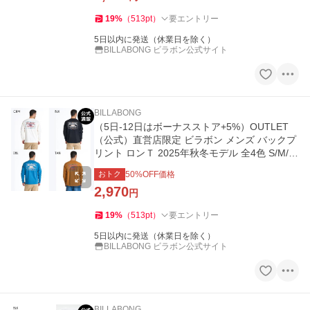
19
%
（
513
pt
）
要エントリー
5日以内に発送（休業日を除く）
BILLABONG ビラボン公式サイト
BILLABONG
（5日-12日はボーナスストア+5%）OUTLET
（公式）直営店限定 ビラボン メンズ バックプ
リント ロンＴ 2025年秋冬モデル 全4色 S/M/L/
XL
おトク
50
%OFF価格
2,970
円
19
%
（
513
pt
）
要エントリー
5日以内に発送（休業日を除く）
BILLABONG ビラボン公式サイト
BILLABONG