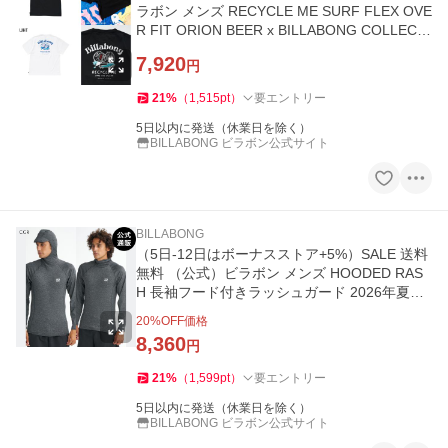
ラボン メンズ RECYCLE ME SURF FLEX OVE
R FIT ORION BEER x BILLABONG COLLECTI
ON Tシャツ
7,920
円
21
%
（
1,515
pt
）
要エントリー
5日以内に発送（休業日を除く）
BILLABONG ビラボン公式サイト
BILLABONG
（5日-12日はボーナスストア+5%）SALE 送料
無料 （公式）ビラボン メンズ HOODED RAS
H 長袖フード付きラッシュガード 2026年夏モ
デル 全1色 M/L/XL
20
%OFF価格
8,360
円
21
%
（
1,599
pt
）
要エントリー
5日以内に発送（休業日を除く）
BILLABONG ビラボン公式サイト