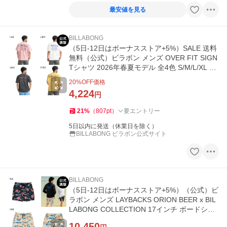
最安値を見る
BILLABONG
（5日-12日はボーナスストア+5%）SALE 送料
無料（公式）ビラボン メンズ OVER FIT SIGN
Tシャツ 2026年春夏モデル 全4色 S/M/L/XL BI
LLABONG
20
%OFF価格
4,224
円
21
%
（
807
pt
）
要エントリー
5日以内に発送（休業日を除く）
BILLABONG ビラボン公式サイト
BILLABONG
（5日-12日はボーナスストア+5%）（公式）ビ
ラボン メンズ LAYBACKS ORION BEER x BIL
LABONG COLLECTION 17インチ ボードショ
ーツ 2026年夏モデル
10,450