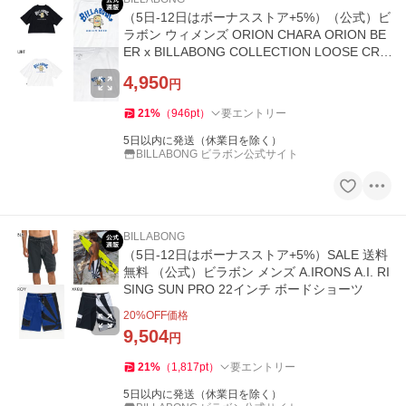
（5日-12日はボーナスストア+5%）（公式）ビ
ラボン ウィメンズ ORION CHARA ORION BE
ER x BILLABONG COLLECTION LOOSE CRO
PPED Tシャツ
4,950
円
21
%
（
946
pt
）
要エントリー
5日以内に発送（休業日を除く）
BILLABONG ビラボン公式サイト
BILLABONG
（5日-12日はボーナスストア+5%）SALE 送料
無料 （公式）ビラボン メンズ A.IRONS A.I. RI
SING SUN PRO 22インチ ボードショーツ
20
%OFF価格
9,504
円
21
%
（
1,817
pt
）
要エントリー
5日以内に発送（休業日を除く）