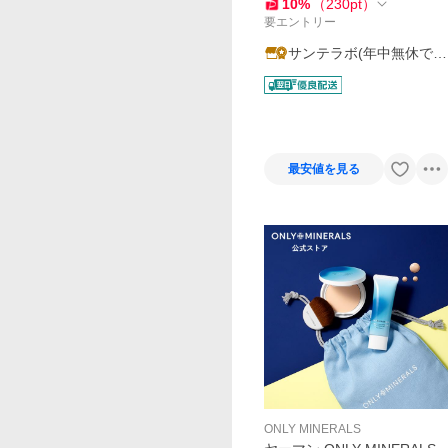
F20 PA++ 薬用 ニキビ コン
10
%
（
230
pt
）
シーラー カバー
要エントリー
サンテラボ(年中無休で発
送)
最安値を見る
ONLY MINERALS