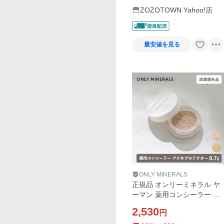
ZOZOTOWN Yahoo!店
最安値を見る
ONLY MINERALS
正規品 オンリーミネラル ヤ
ーマン 薬用コンシーラー ア
クネプロテクター 0.7g 医薬
2,530
円
部外品 ライト ナチュラル SP