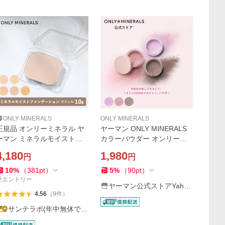
ONLY MINERALS
ONLY MINERALS
正規品 オンリーミネラル ヤ
ヤーマン ONLY MINERALS
ーマン ミネラルモイストフ
カラーパウダー オンリーミ
ァンデーション レフィル 10
ネラル ミネラルピグメント
4,180
1,980
円
円
5色 SPF35・PA++++ パ
〈2026SS限定カラー〉 ヤー
ウダーファンデーション ツ
マン公式 0.5g ミネラルコス
10
%
（
381
pt
）
5
%
（
90
pt
）
ヤ 石鹸でオフ
メ アイシャドウ パウダー
要エントリー
ヤーマン公式ストアYaho
4.56
（
9
件
）
o!ショッピング店
サンテラボ(年中無休で発
送)