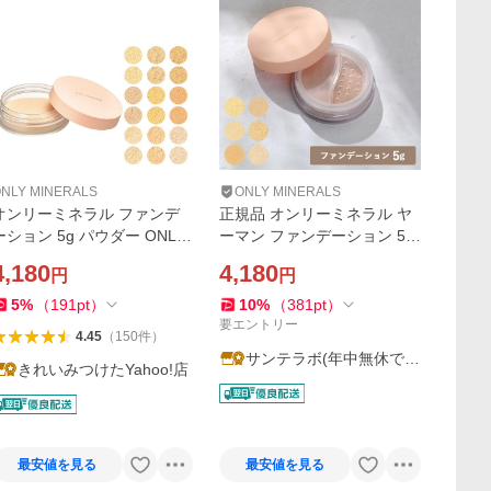
NLY MINERALS
ONLY MINERALS
オンリーミネラル ファンデ
正規品 オンリーミネラル ヤ
ーション 5g パウダー ONLY
ーマン ファンデーション 5g
MINERALS 正規品 ギフト可
全12色 ツヤ マット SPF1
4,180
4,180
円
円
7・PA++ ファンデーション 1
2カラー ミネラル100% 石鹸
5
%
（
191
pt
）
10
%
（
381
pt
）
でオフ 低刺激処方
要エントリー
4.45
（
150
件
）
サンテラボ(年中無休で発
きれいみつけたYahoo!店
送)
最安値を見る
最安値を見る