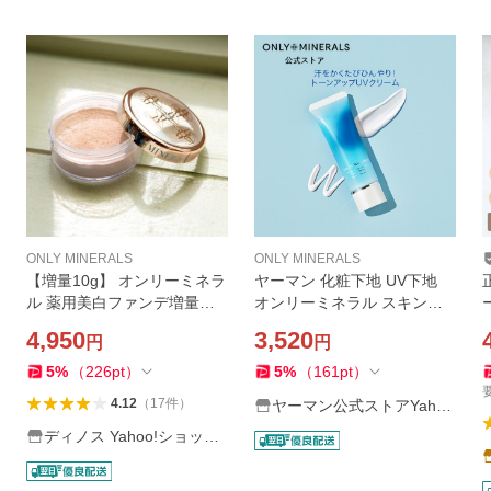
ONLY MINERALS
ONLY MINERALS
【増量10g】 オンリーミネラ
ヤーマン 化粧下地 UV下地
ル 薬用美白ファンデ増量タ
オンリーミネラル スキンケ
イプ 10g 化粧品 メイクアッ
アUVクリームN クールコン
4,950
3,520
円
円
プ ファンデーション フェイ
フォート 公式 25g SPF50+/P
g 全
スパウダー M84502 ディノ
A++++｜日焼け止め UV下地
5
%
（
226
pt
）
5
%
（
161
pt
）
ス
4.12
（
17
件
）
ヤーマン公式ストアYaho
o!ショッピング店
ディノス Yahoo!ショッピ
ング店