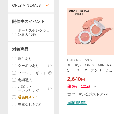
ONLY MINERALS
開催中のイベント
ボーナスセレクショ
ン最大40%
対象商品
割引あり
ONLY MINERALS
ヤーマン ONLY MINERAL
クーポンあり
S チーク オンリーミネ
ソーシャルギフト
ラル ミネラルトリートメン
2,640
円
定期購入
トチーク 3g 美容液 クリ
ームチーク うるおい
5
%
（
121
pt
）
お試し・
サンプリング
ヤーマン公式ストアYaho
o!ショッピング店
在庫なしを含む