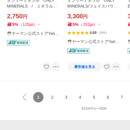
オンリーミネラル ONLY
オンリーミネラル ONLY
MINERALS / ミネラルフ
MINERALS/フェイスパウダ
ァンデーション / ファン
ー フィニッシングパウダ
2,750
3,300
円
円
デーション 2.5g / ヤ
ー/フェイスパウダー ルミ
ーマン公式 ya-man
ナスローズ/ヤーマン公式 y
5
%
（
125
pt
）
5
%
（
151
pt
）
a-man
4.89
（
9
件
）
ヤーマン公式ストアYaho
o!ショッピング店
ヤーマン公式ストアYaho
o!ショッピング店
最安値を見る
1
2
3
4
5
6
7
623
1
〜
30
件中
件