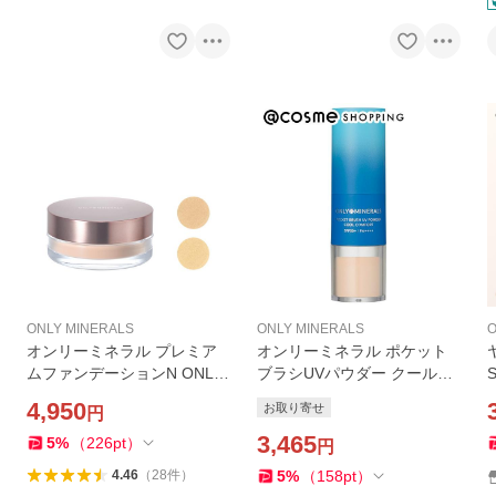
ONLY MINERALS
ONLY MINERALS
O
オンリーミネラル プレミア
オンリーミネラル ポケット
ムファンデーションN ONLY
ブラシUVパウダー クールコ
MINERALS ギフト可
ンフォート(EX01 ナチュラ
4,950
お取り寄せ
円
ル) 3g
3,465
5
%
（
226
pt
）
円
5
%
（
158
pt
）
4.46
（
28
件
）