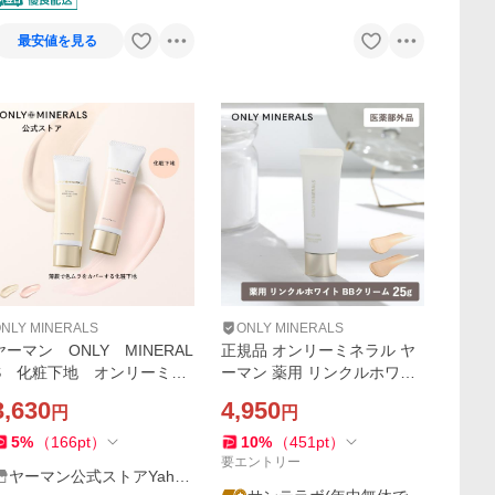
最安値を見る
NLY MINERALS
ONLY MINERALS
ヤーマン ONLY MINERAL
正規品 オンリーミネラル ヤ
S 化粧下地 オンリーミネ
ーマン 薬用 リンクルホワイ
ラル ミネラルシームレスス
ト BBクリーム25g 医薬部外
3,630
4,950
円
円
キンベース 25g SPF40/P
品 ライトオークル オークル
A+++ 公式 UV下地 ミネ
SPF25 PA++ 化粧下地 BB 肌
5
%
（
166
pt
）
10
%
（
451
pt
）
ラルコスメ
荒れ BBクリーム
要エントリー
ヤーマン公式ストアYaho