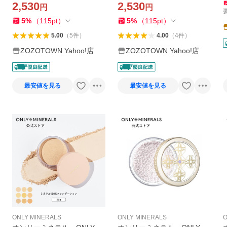
2,530
2,530
円
円
テクター 医薬部外品
ングケア 医薬部外品
5
%
（
115
pt
）
5
%
（
115
pt
）
5.00
（
5
件
）
4.00
（
4
件
）
ZOZOTOWN Yahoo!店
ZOZOTOWN Yahoo!店
最安値を見る
最安値を見る
ONLY MINERALS
ONLY MINERALS
O