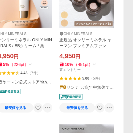
NLY MINERALS
ONLY MINERALS
オンリーミネラル ONLY MIN
正規品 オンリーミネラル ヤ
ERALS / BBクリーム / 薬用
ーマン プレミアムファンデ
リンクルホワイト BBクリー
ーション 7g ライトオークル
4,950
4,950
円
円
ム 25g / ヤーマン公式 ya-ma
オークル SPF40・PA++++ パ
ウダーファンデーション カ
5
%
（
226
pt
）
10
%
（
451
pt
）
バー ツヤ肌 1品5役
要エントリー
4.43
（
7
件
）
5.00
（
5
件
）
ヤーマン公式ストアYaho
サンテラボ(年中無休で発
o!ショッピング店
送)
最安値を見る
最安値を見る