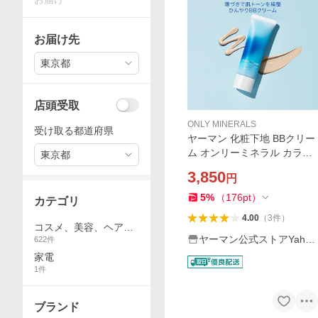
お届け先
東京都
店頭受取
ONLY MINERALS
受け取る都道府県
ヤーマン 化粧下地 BBクリー
ム オンリーミネラル カラー
東京都
バランスBBクリーム クール
3,850
円
コンフォート 公式 25g SPF4
0/PA+++｜ ベースメイク UV
5
%
（
176
pt
）
カテゴリ
下地
4.00
（
3
件
）
コスメ、美容、ヘアケ
ヤーマン公式ストアYaho
622
件
ア
o!ショッピング店
家電
1
件
ブランド