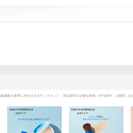
税抜価格を基準に付与されます｜ポイント・支払額等の正確な情報（付与条件・上限等）は