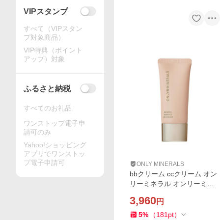
VIPスタンプ
すべて（VIPスタン
プ対象商品）
VIP特典（ポイント
アップ）対象
ふるさと納税
すべてのお礼品
ワンストップ電子申
請可のみ
Yahoo!ショッピング
アプリでワンストッ
プ電子申請可
ONLY MINERALS
bbクリーム ccクリーム オン
リーミネラル オンリーミネ
ラル ミネラルエッセンスB
3,960
円
BクリームN
5
%
（
181
pt
）