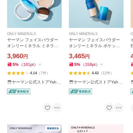
ONLY MINERALS
ONLY MINERALS
O
ヤーマン フェイスパウダー
ヤーマン フェイスパウダー
オンリーミネラル ミネラルU
オンリーミネラル ポケット
VパウダーS クールコンフォ
ブラシUVパウダー クールコ
3,960
3,465
円
円
ート 公式 8g SPF50+/PA+++
ンフォート 公式 3g SPF50+/
+｜日焼け止め UVパウダー
PA++++｜日焼け止め UVパウ
n
5
%
（
181
pt
）
5
%
（
158
pt
）
ダー
4.14
（
7
件
）
4.42
（
12
件
）
ヤーマン公式ストアYaho
ヤーマン公式ストアYaho
o!ショッピング店
o!ショッピング店