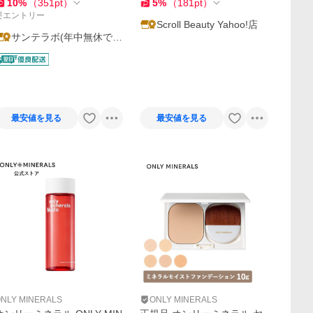
ージュ SPF40+・PA+++ 紫外
10
%
（
351
pt
）
5
%
（
181
pt
）
線吸収剤フリー
要エントリー
Scroll Beauty Yahoo!店
サンテラボ(年中無休で発
送)
最安値を見る
最安値を見る
NLY MINERALS
ONLY MINERALS