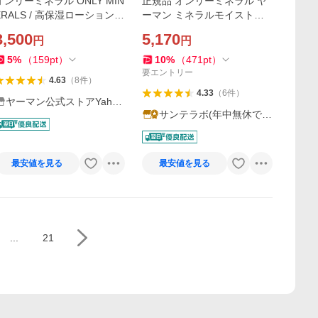
オンリーミネラル ONLY MIN
正規品 オンリーミネラル ヤ
ERALS / 高保湿ローション /
ーマン ミネラルモイストフ
Nude バウンシー エッセンス
ァンデーション 10g 本体 全5
3,500
5,170
円
円
ローション / ヤーマン公式 y
色 SPF35・PA++++ パウダー
a-man
ファンデーション ツヤ 石鹸
5
%
（
159
pt
）
10
%
（
471
pt
）
でオフ
要エントリー
4.63
（
8
件
）
4.33
（
6
件
）
ヤーマン公式ストアYaho
サンテラボ(年中無休で発
o!ショッピング店
送)
最安値を見る
最安値を見る
...
21