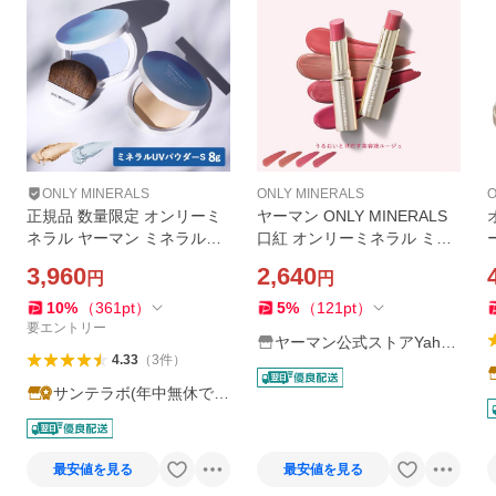
ONLY MINERALS
ONLY MINERALS
O
正規品 数量限定 オンリーミ
ヤーマン ONLY MINERALS
ネラル ヤーマン ミネラルUV
口紅 オンリーミネラル ミネ
パウダーS クールコンフォー
ラルトリートメントルージュ
3,960
2,640
円
円
ト 8g EX01 ナチュラル EX02
美容液 リップ
アイスブルー SPF50＋・PA+
10
%
（
361
pt
）
5
%
（
121
pt
）
+++
要エントリー
ヤーマン公式ストアYaho
4.33
（
3
件
）
o!ショッピング店
サンテラボ(年中無休で発
送)
最安値を見る
最安値を見る