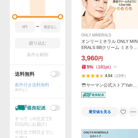
〜
ONLY MINERALS
オンリーミネラル ONLY MIN
絞り込む
ERALS BBクリーム ミネラル
エッセンスBBクリームN ヤ
条件を解除
3,960
円
ーマン公式 ya-man 25g SPF
25/PA++ ベースメイク UV下
5
%
（
181
pt
）
地
送料無料
4.54
（
13
件
）
条件付き送料無料
ヤーマン公式ストアYaho
条件なし
o!ショッピング店
最安値を見る
すべて（今注文で2
日以内にお届け）
今注文で明日までに
お届け