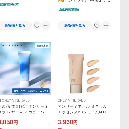
サンテラボ(年中無休で発
o!ショッピング店
送)
最安値を見る
最安値を見る
ONLY MINERALS
ONLY MINERALS
正規品 数量限定 オンリーミ
オンリーミネラル ミネラル
ネラル ヤーマン カラーバラ
エッセンスBBクリームN ON
ンスBBクリーム クールコン
LYMINERALS 正規品 メール
3,850
3,960
円
円
フォート 25g EX01 ライトベ
便1通3個 ギフト可