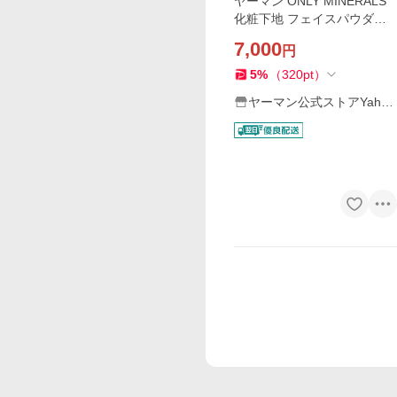
ヤーマン ONLY MINERALS
化粧下地 フェイスパウダー
オンリーミネラル クールコ
7,000
円
ンフォートコフレ（BBクリ
ーム） 公式
5
%
（
320
pt
）
ヤーマン公式ストアYaho
o!ショッピング店