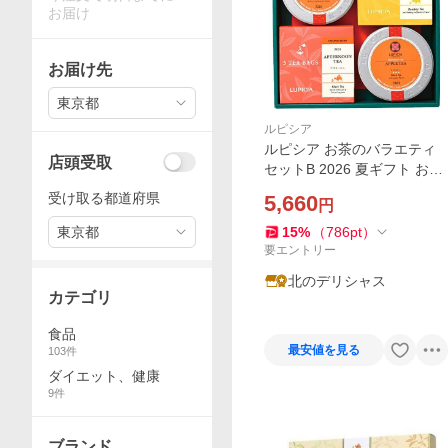
お届け
お届け先
東京都
ルピシア
ルピシア お茶のバラエティ
店頭受取
セットB 2026 夏ギフト お中
元 御中元 暑中見舞い 残暑見
受け取る都道府県
5,660
円
舞い ギフト 贈り物 お祝い お
礼 内祝い プレゼント お取り
東京都
15
%
（
786
pt
）
寄せ
要エントリー
北のデリシャス
カテゴリ
食品
最安値を見る
103
件
ダイエット、健康
9
件
ブランド