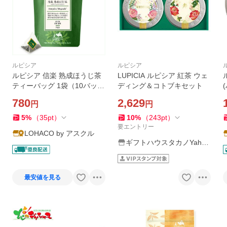
ルピシア
ルピシア
ルピシア 信楽 熟成ほうじ茶
LUPICIA ルピシア 紅茶 ウェ
ティーバッグ 1袋（10バッグ
ディング＆コトブキセット
入）
缶
780
2,629
円
円
5
%
（
35
pt
）
10
%
（
243
pt
）
要エントリー
LOHACO by アスクル
ギフトハウスタカノYaho
o!店
最安値を見る