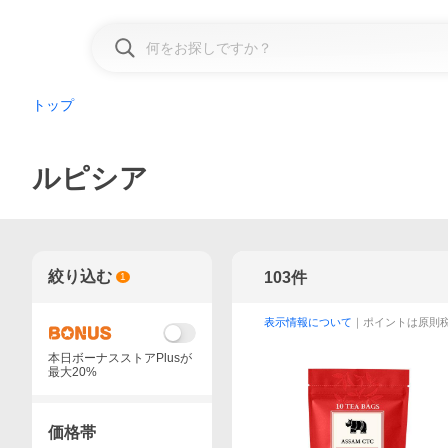
トップ
ルピシア
絞り込む
103
件
1
表示情報について
｜ポイントは原則
本日ボーナスストアPlusが
最大20%
価格帯