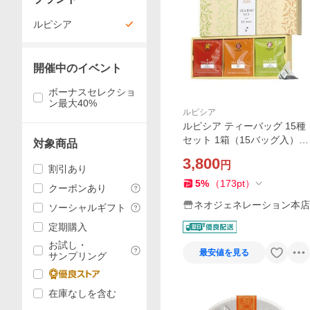
ルピシア
開催中のイベント
ボーナスセレクショ
ン最大40%
ルピシア
ルピシア ティーバッグ 15種
セット 1箱（15バッグ入）
対象商品
アソート LUPICIA 紅茶 ギフ
3,800
円
ト セイロン アールグレイ マ
割引あり
スカット ティ
5
%
（
173
pt
）
クーポンあり
ネオジェネレーション本店
ソーシャルギフト
定期購入
お試し・
最安値を見る
サンプリング
在庫なしを含む