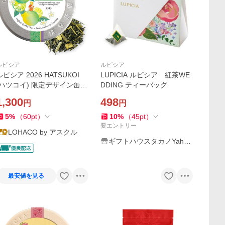
ルピシア
ルピシア
ルピシア 2026 HATSUKOI
LUPICIA ルピシア 紅茶WE
(ハツコイ) 限定デザイン缶 1
DDING ティーバッグ
(50g)
1,300
498
円
円
5
%
（
60
pt
）
10
%
（
45
pt
）
要エントリー
LOHACO by アスクル
ギフトハウスタカノYaho
o!店
最安値を見る