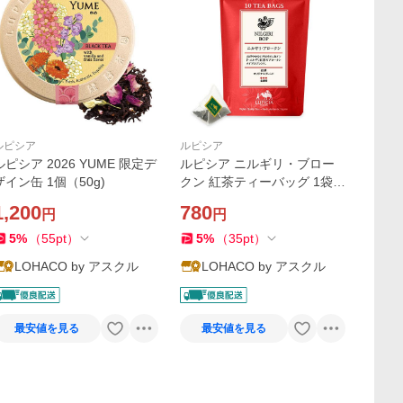
ルピシア
ルピシア
ルピシア 2026 YUME 限定デ
ルピシア ニルギリ・ブロー
ザイン缶 1個（50g)
クン 紅茶ティーバッグ 1袋
（10バッグ入）
1,200
780
円
円
5
%
（
55
pt
）
5
%
（
35
pt
）
LOHACO by アスクル
LOHACO by アスクル
最安値を見る
最安値を見る