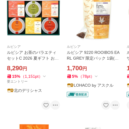
ルピシア
ルピシア
ルピシア お茶のバラエティ
ルピシア 9220 ROOIBOS EA
セットC 2026 夏ギフト お中
RL GREY 限定パック 1袋(20
元 御中元 暑中見舞い 残暑見
バッグ入) ティーバッグ
8,290
1,700
円
円
舞い ギフト 贈り物 お祝い お
礼 内祝い プレゼント お取り
15
%
（
1,151
pt
）
5
%
（
78
pt
）
寄せ
要エントリー
LOHACO by アスクル
北のデリシャス