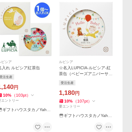
ルピシア
ルピシア
名入れ ルピシア紅茶缶
☆名入LUPICIA-ルピシア-紅
茶缶（ベビーズアニバーサリ
受注生産
ー）
受注生産
1,140
円
1,180
円
10
%
（
103
pt
）
要エントリー
10
%
（
107
pt
）
要エントリー
ギフトハウスタカノYaho
o!店
ギフトハウスタカノYaho
o!店