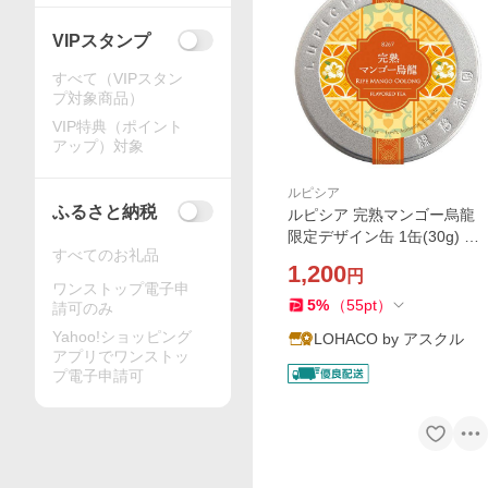
VIPスタンプ
すべて（VIPスタン
プ対象商品）
VIP特典（ポイント
アップ）対象
ルピシア
ふるさと納税
ルピシア 完熟マンゴー烏龍
限定デザイン缶 1缶(30g) 茶
すべてのお礼品
葉
1,200
円
ワンストップ電子申
5
%
（
55
pt
）
請可のみ
Yahoo!ショッピング
LOHACO by アスクル
アプリでワンストッ
プ電子申請可