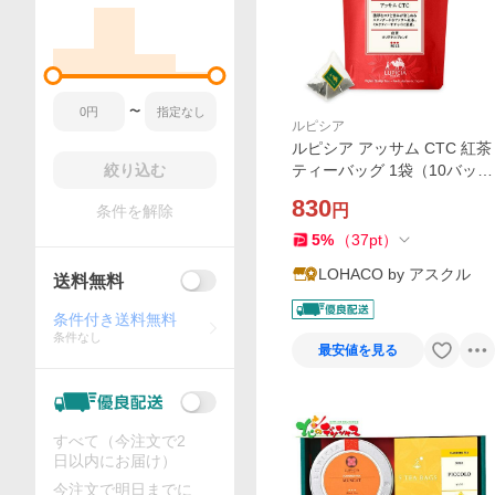
〜
ルピシア
ルピシア アッサム CTC 紅茶
絞り込む
ティーバッグ 1袋（10バッグ
入）
830
円
条件を解除
5
%
（
37
pt
）
LOHACO by アスクル
送料無料
条件付き送料無料
条件なし
最安値を見る
すべて（今注文で2
日以内にお届け）
今注文で明日までに