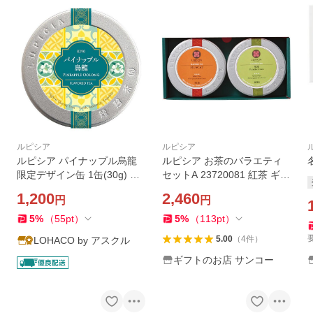
ルピシア
ルピシア
ルピシア パイナップル烏龍
ルピシア お茶のバラエティ
限定デザイン缶 1缶(30g) 茶
セットA 23720081 紅茶 ギフ
葉
ト 贈り物 内祝 御祝 引出物
1,200
2,460
円
円
お返し 香典返し お中元 お歳
暮 プレゼント
5
%
（
55
pt
）
5
%
（
113
pt
）
5.00
（
4
件
）
LOHACO by アスクル
ギフトのお店 サンコー