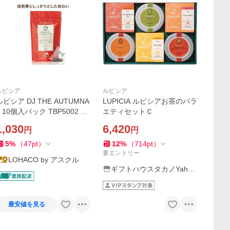
ルピシア
ルピシア
ルピシア DJ THE AUTUMNA
LUPICIA ルピシアお茶のバラ
L 10個入パック TBP5002 1
エティセットＣ
パック(10個入)
1,030
6,420
円
円
5
%
（
47
pt
）
12
%
（
714
pt
）
要エントリー
LOHACO by アスクル
ギフトハウスタカノYaho
o!店
最安値を見る