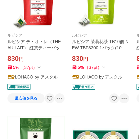
ルピシア
ルピシア
ルピシア テ・オ・レ（THE
ルピシア 茉莉花茶 TB10個 N
AU LAIT） 紅茶ティーバッグ
EW TBP8200 1パック(10個
1袋（10バッグ入）
入)
830
830
円
円
5
%
（
37
pt
）
5
%
（
37
pt
）
LOHACO by アスクル
LOHACO by アスクル
最安値を見る