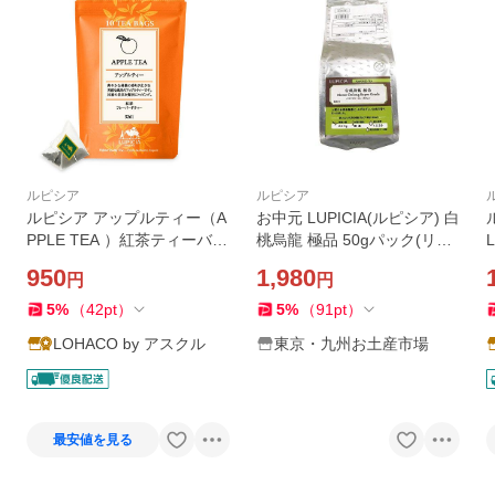
ルピシア
ルピシア
ルピシア アップルティー（A
お中元 LUPICIA(ルピシア) 白
PPLE TEA ）紅茶ティーバッ
桃烏龍 極品 50gパック(リー
グ 1袋（10バッグ入）
フ) (8231)
950
1,980
円
円
5
%
（
42
pt
）
5
%
（
91
pt
）
LOHACO by アスクル
東京・九州お土産市場
最安値を見る