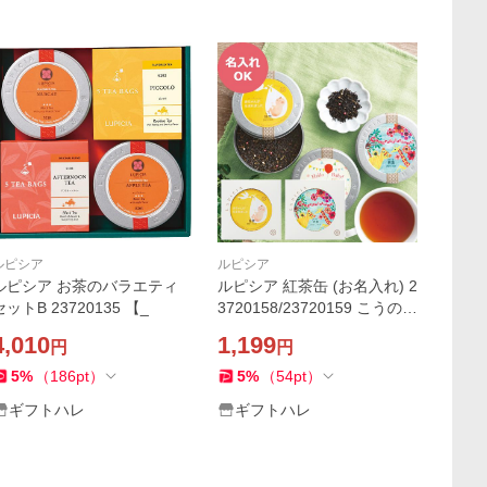
ルピシア
ルピシア
ルピシア お茶のバラエティ
ルピシア 紅茶缶 (お名入れ) 2
セットB 23720135 【_
3720158/23720159 こうのと
り ジャングル 【_
4,010
1,199
円
円
5
%
（
186
pt
）
5
%
（
54
pt
）
ギフトハレ
ギフトハレ