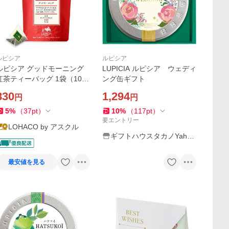
ルピシア
ルピシア
ルピシア グッドモーニング
LUPICIA ルピシア ウェディ
紅茶ティーバッグ 1袋（10バ
ング缶ギフト
ッグ入）
830
1,294
円
円
5
%
（
37
pt
）
10
%
（
117
pt
）
要エントリー
LOHACO by アスクル
ギフトハウスタカノYaho
o!店
最安値を見る