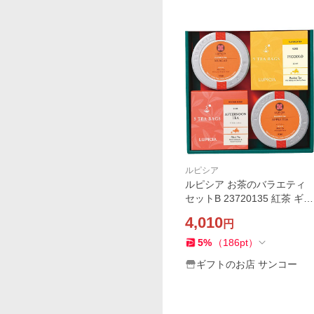
ルピシア
ルピシア お茶のバラエティ
セットB 23720135 紅茶 ギフ
ト 贈り物 内祝 御祝 引出物
4,010
円
お返し 香典返し お中元 お歳
暮 プレゼント
5
%
（
186
pt
）
ギフトのお店 サンコー