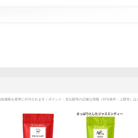
税抜価格を基準に付与されます｜ポイント・支払額等の正確な情報（付与条件・上限等）は