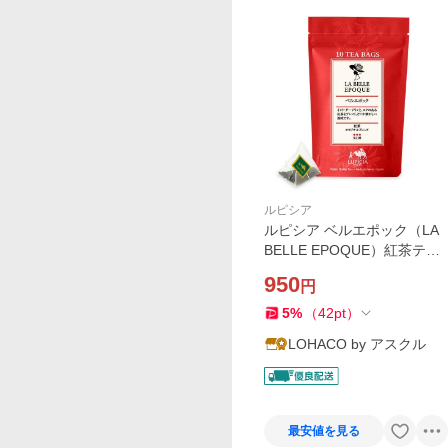
ルピシア
ルピシア ベルエポック（LA
BELLE EPOQUE）紅茶ティ
ーバッグ 1袋（10バッグ入）
950
円
5
%
（
42
pt
）
LOHACO by アスクル
最安値を見る