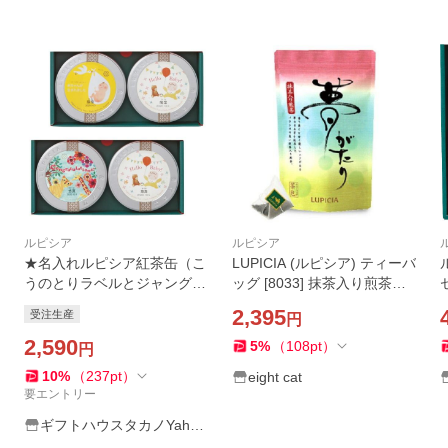
ルピシア
ルピシア
★名入れルピシア紅茶缶（こ
LUPICIA (ルピシア) ティーバ
うのとりラベルとジャング
ッグ [8033] 抹茶入り煎茶
ル）
「夢がたり」 特別パッケー
2,395
受注生産
円
ジ25個入
2,590
5
%
（
108
pt
）
円
10
%
（
237
pt
）
eight cat
要エントリー
ギフトハウスタカノYaho
o!店