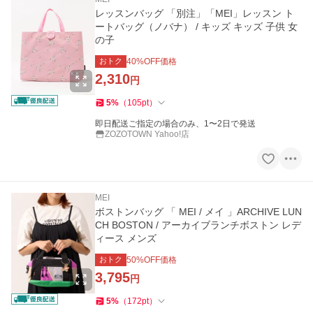
レッスンバッグ 「別注」「MEI」レッスン ト
ートバッグ（ノバナ） / キッズ キッズ 子供 女
の子
おトク
40
%OFF価格
2,310
円
5
%
（
105
pt
）
即日配送ご指定の場合のみ、1〜2日で発送
ZOZOTOWN Yahoo!店
MEI
ボストンバッグ 「 MEI / メイ 」ARCHIVE LUN
CH BOSTON / アーカイブランチボストン レデ
ィース メンズ
おトク
50
%OFF価格
3,795
円
5
%
（
172
pt
）