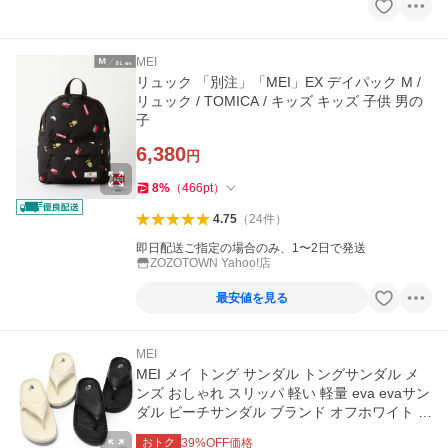
MEI
リュック 「別注」「MEI」EX デイパック M /
リュック / TOMICA / キッズ キッズ 子供 男の
子
6,380
円
8
%
（
466
pt
）
4.75
（
24
件
）
即日配送ご指定の場合のみ、1〜2日で発送
ZOZOTOWN Yahoo!店
最安値を見る
MEI
MEI メイ トング サンダル トングサンダル メ
ンズ おしゃれ スリッパ 軽い 軽量 eva evaサン
ダル ビーチサンダル ブランド オフホワイト ブ
ラック 白 黒
おトク
39
%OFF価格