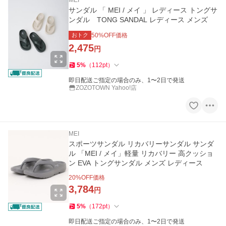
MEI
サンダル 「 MEI / メイ 」 レディース トングサ
ンダル TONG SANDAL レディース メンズ
おトク
50
%OFF価格
2,475
円
5
%
（
112
pt
）
即日配送ご指定の場合のみ、1〜2日で発送
ZOZOTOWN Yahoo!店
MEI
スポーツサンダル リカバリーサンダル サンダ
ル 「MEI / メイ」軽量 リカバリー 高クッショ
ン EVA トングサンダル メンズ レディース
20
%OFF価格
3,784
円
5
%
（
172
pt
）
即日配送ご指定の場合のみ、1〜2日で発送