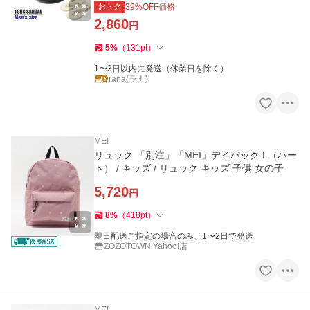
おトク
39
%OFF価格
2,860
円
5
%
（
131
pt
）
1〜3日以内に発送（休業日を除く）
rana(ラナ)
MEI
リュック 「別注」「MEI」デイパック L（ハー
ト） / キッズ / リュック キッズ 子供 女の子
5,720
円
8
%
（
418
pt
）
即日配送ご指定の場合のみ、1〜2日で発送
ZOZOTOWN Yahoo!店
MEI