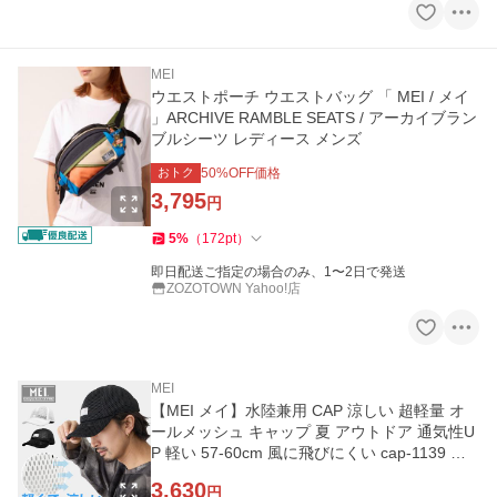
MEI
ウエストポーチ ウエストバッグ 「 MEI / メイ
」ARCHIVE RAMBLE SEATS / アーカイブラン
ブルシーツ レディース メンズ
おトク
50
%OFF価格
3,795
円
5
%
（
172
pt
）
即日配送ご指定の場合のみ、1〜2日で発送
ZOZOTOWN Yahoo!店
MEI
【MEI メイ】水陸兼用 CAP 涼しい 超軽量 オ
ールメッシュ キャップ 夏 アウトドア 通気性U
P 軽い 57-60cm 風に飛びにくい cap-1139 爆
買
3,630
円