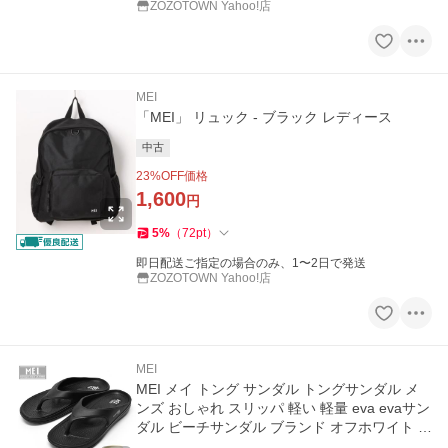
ZOZOTOWN Yahoo!店
MEI
「MEI」 リュック - ブラック レディース
中古
23
%OFF価格
1,600
円
5
%
（
72
pt
）
即日配送ご指定の場合のみ、1〜2日で発送
ZOZOTOWN Yahoo!店
MEI
MEI メイ トング サンダル トングサンダル メ
ンズ おしゃれ スリッパ 軽い 軽量 eva evaサン
ダル ビーチサンダル ブランド オフホワイト ブ
ラック 白 黒