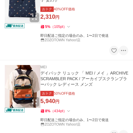
子 女の子
おトク
40
%OFF価格
2,310
円
5
%
（
105
pt
）
即日配送ご指定の場合のみ、1〜2日で発送
ZOZOTOWN Yahoo!店
MEI
デイバック リュック 「 MEI / メイ 」ARCHIVE
SCRAMBLER PACK / アーカイブスクランブラ
ーパック レディース メンズ
おトク
50
%OFF価格
5,940
円
8
%
（
434
pt
）
即日配送ご指定の場合のみ、1〜2日で発送
ZOZOTOWN Yahoo!店