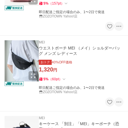
5
%
（
157
pt
）
即日配送ご指定の場合のみ、1〜2日で発送
ZOZOTOWN Yahoo!店
MEI
ウエストポーチ MEI （メイ）ショルダーバッ
グ メンズ レディース
おトク
40
%OFF価格
1,320
円
5
%
（
60
pt
）
即日配送ご指定の場合のみ、1〜2日で発送
ZOZOTOWN Yahoo!店
MEI
キーケース 「別注」「MEI」キーポーチ（恐