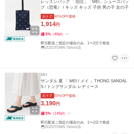
レッスンバッグ 「別注」「MEI」シューズバッ
グ（恐竜） / キッズ キッズ 子供 男の子 女の子
おトク
40
%OFF価格
1,914
円
5
%
（
86
pt
）
即日配送ご指定の場合のみ、1〜2日で発送
ZOZOTOWN Yahoo!店
MEI
サンダル 夏 「 MEI / メイ 」THONG SANDAL
S / トングサンダル レディース
おトク
50
%OFF価格
3,190
円
5
%
（
145
pt
）
即日配送ご指定の場合のみ、1〜2日で発送
ZOZOTOWN Yahoo!店