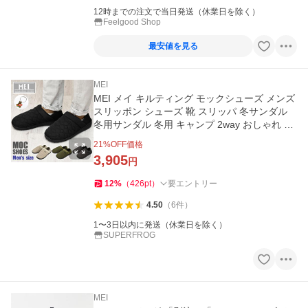
12時までの注文で当日発送（休業日を除く）
Feelgood Shop
最安値を見る
MEI
MEI メイ キルティング モックシューズ メンズ
スリッポン シューズ 靴 スリッパ 冬サンダル
冬用サンダル 冬用 キャンプ 2way おしゃれ ブ
ランド 軽量 軽い
21
%OFF価格
3,905
円
12
%
（
426
pt
）
要エントリー
4.50
（
6
件
）
1〜3日以内に発送（休業日を除く）
SUPERFROG
MEI