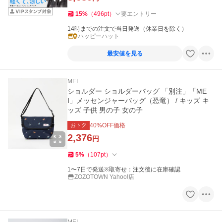
15
%
（
496
pt
）
要エントリー
14時までの注文で当日発送（休業日を除く）
ハッピーハット
最安値を見る
MEI
ショルダー ショルダーバッグ 「別注」「ME
I」メッセンジャーバッグ（恐竜） / キッズ キ
ッズ 子供 男の子 女の子
おトク
40
%OFF価格
2,376
円
5
%
（
107
pt
）
1〜7日で発送※取寄せ：注文後に在庫確認
ZOZOTOWN Yahoo!店