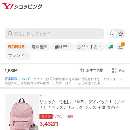
1
送料無料
価格帯
新品・中古
ブランド
1,580
件
おすすめ順
表示
表示情報について
｜ポイントは原則税抜価格を基準に付与されます｜ポイント・支
払額等の正確な情報（付与条件・上限等）はカートをご確認ください
MEI
リュック 「別注」「MEI」デイパック L（ノバ
ナ） / キッズ / リュック キッズ 子供 女の子
おトク
40
%OFF価格
3,432
円