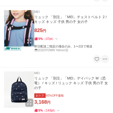
MEI
リュック 「別注」「MEI」チェストベルト 2 /
キッズ キッズ 子供 男の子 女の子
825
円
5
%
（
37
pt
）
即日配送ご指定の場合のみ、1〜2日で発送
ZOZOTOWN Yahoo!店
MEI
リュック 「別注」「MEI」デイパック M（恐
竜） / キッズ / リュック キッズ 子供 男の子 女
の子
おトク
40
%OFF価格
3,168
円
5
%
（
143
pt
）