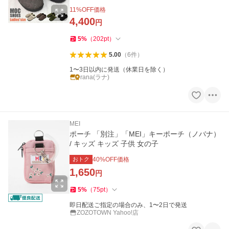
れ ブランド 軽量 軽い
11
%OFF価格
4,400
円
5
%
（
202
pt
）
5.00
（
6
件
）
1〜3日以内に発送（休業日を除く）
rana(ラナ)
MEI
ポーチ 「別注」「MEI」キーポーチ（ノバナ）
/ キッズ キッズ 子供 女の子
おトク
40
%OFF価格
1,650
円
5
%
（
75
pt
）
即日配送ご指定の場合のみ、1〜2日で発送
ZOZOTOWN Yahoo!店