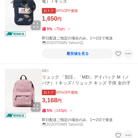
竜） / キッズ
おトク
40
%OFF価格
1,650
円
5
%
（
75
pt
）
即日配送ご指定の場合のみ、1〜2日で発送
ZOZOTOWN Yahoo!店
最安値を見る
MEI
リュック 「別注」「MEI」デイパック M（ノ
バナ） / キッズ / リュック キッズ 子供 女の子
おトク
40
%OFF価格
3,168
円
5
%
（
143
pt
）
即日配送ご指定の場合のみ、1〜2日で発送
ZOZOTOWN Yahoo!店