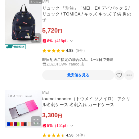
MEI
リュック 「別注」「MEI」EX デイパック S /
リュック / TOMICA / キッズ キッズ 子供 男の
子
5,720
円
8
%
（
418
pt
）
4.88
（
8
件
）
即日配送ご指定の場合のみ、1〜2日で発送
ZOZOTOWN Yahoo!店
最安値を見る
MEI
toumei sonoiro（トウメイ ソノイロ） アクリ
ル名刺ケース 名刺入れ カードケース
3,300
円
5
%
（
151
pt
）
4.50
（
4
件
）