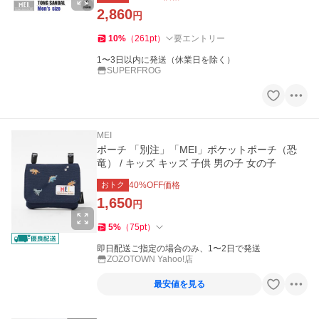
2,860
円
10
%
（
261
pt
）
要エントリー
1〜3日以内に発送（休業日を除く）
SUPERFROG
MEI
ポーチ 「別注」「MEI」ポケットポーチ（恐
竜） / キッズ キッズ 子供 男の子 女の子
おトク
40
%OFF価格
1,650
円
5
%
（
75
pt
）
即日配送ご指定の場合のみ、1〜2日で発送
ZOZOTOWN Yahoo!店
最安値を見る