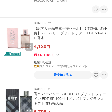
ZOZOTOWN Yahoo!店
BURBERRY
【訳アリ商品在庫一掃セール】【浮遊物、箱不
良】 バーバリー ブリット シアー EDT 50ml S
P 香水
4,130
円
5
%
（
188
pt
）
最短8/8お届け
海外コスメ・香水専門店コスメっち
最安値を見る
BURBERRY
香水 バーバリー BURBERRY ブリット フォー
メン EDT SP 100ml【メンズ】フレグランス
ギフト 並行輸入品