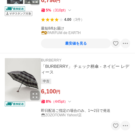
6,798
円
5
%
（
310
pt
）
4.00
（
3
件
）
最短8/8お届け
PARFUM de EARTH
最安値を見る
BURBERRY
「BURBERRY」 チェック柄傘 - ネイビー レデ
ィース
中古
6,100
円
8
%
（
445
pt
）
即日配送ご指定の場合のみ、1〜2日で発送
ZOZOTOWN Yahoo!店