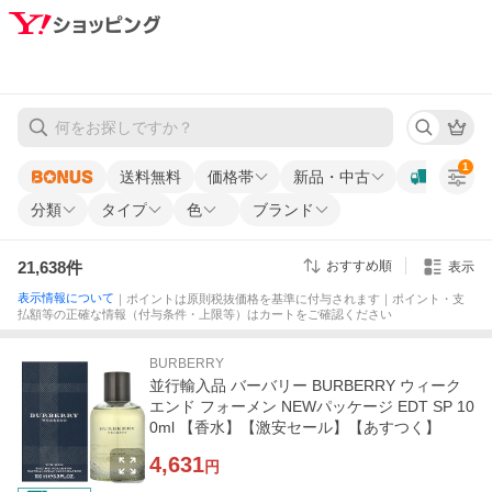
1
送料無料
価格帯
新品・中古
分類
タイプ
色
ブランド
21,638
件
おすすめ順
表示
表示情報について
｜ポイントは原則税抜価格を基準に付与されます｜ポイント・支
払額等の正確な情報（付与条件・上限等）はカートをご確認ください
BURBERRY
並行輸入品 バーバリー BURBERRY ウィーク
エンド フォーメン NEWパッケージ EDT SP 10
0ml 【香水】【激安セール】【あすつく】
4,631
円