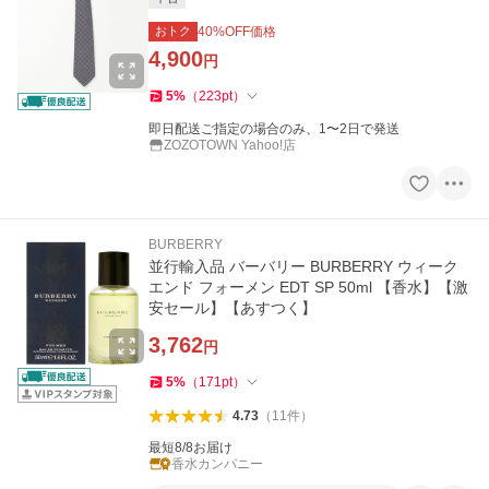
おトク
40
%OFF価格
4,900
円
5
%
（
223
pt
）
即日配送ご指定の場合のみ、1〜2日で発送
ZOZOTOWN Yahoo!店
BURBERRY
並行輸入品 バーバリー BURBERRY ウィーク
エンド フォーメン EDT SP 50ml 【香水】【激
安セール】【あすつく】
3,762
円
5
%
（
171
pt
）
4.73
（
11
件
）
最短8/8お届け
香水カンパニー