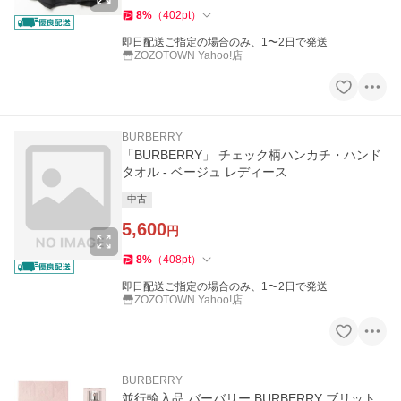
8
%
（
402
pt
）
即日配送ご指定の場合のみ、1〜2日で発送
ZOZOTOWN Yahoo!店
BURBERRY
「BURBERRY」 チェック柄ハンカチ・ハンド
タオル - ベージュ レディース
中古
5,600
円
8
%
（
408
pt
）
即日配送ご指定の場合のみ、1〜2日で発送
ZOZOTOWN Yahoo!店
BURBERRY
並行輸入品 バーバリー BURBERRY ブリット