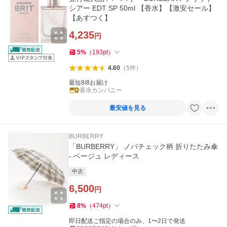
シアー EDT SP 50ml 【香水】【激安セール】
【あすつく】
4,235
円
5
%
（
193
pt
）
4.60
（
5
件
）
最短8/8お届け
香水カンパニー
最安値を見る
BURBERRY
「BURBERRY」 ノバチェック柄 折りたたみ傘
- ベージュ レディース
中古
6,500
円
8
%
（
474
pt
）
即日配送ご指定の場合のみ、1〜2日で発送