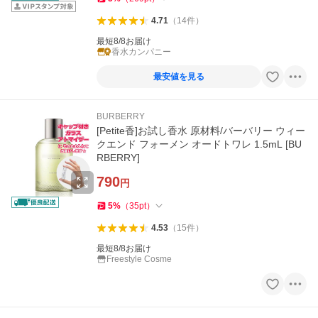
4.71
（
14
件
）
最短8/8お届け
香水カンパニー
最安値を見る
BURBERRY
[Petite香]お試し香水 原材料/バーバリー ウィー
クエンド フォーメン オードトワレ 1.5mL [BU
RBERRY]
790
円
5
%
（
35
pt
）
4.53
（
15
件
）
最短8/8お届け
Freestyle Cosme