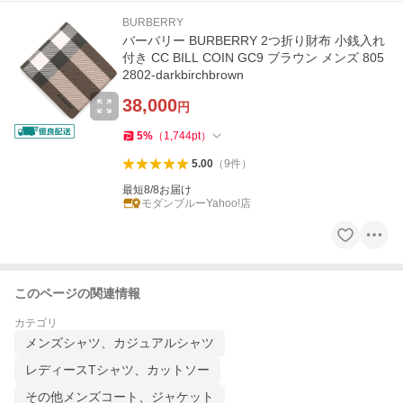
BURBERRY
バーバリー BURBERRY 2つ折り財布 小銭入れ
付き CC BILL COIN GC9 ブラウン メンズ 805
2802-darkbirchbrown
38,000
円
5
%
（
1,744
pt
）
5.00
（
9
件
）
最短8/8お届け
モダンブルーYahoo!店
このページの関連情報
カテゴリ
メンズシャツ、カジュアルシャツ
レディースTシャツ、カットソー
その他メンズコート、ジャケット