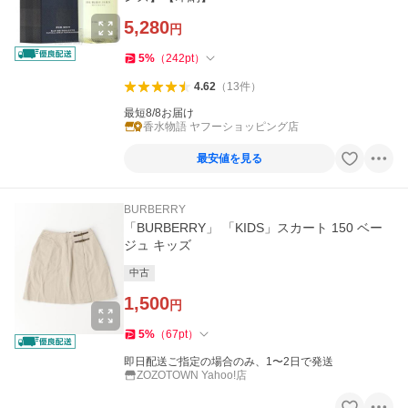
5,280
円
5
%
（
242
pt
）
4.62
（
13
件
）
最短8/8お届け
香水物語 ヤフーショッピング店
最安値を見る
BURBERRY
「BURBERRY」 「KIDS」スカート 150 ベー
ジュ キッズ
中古
1,500
円
5
%
（
67
pt
）
即日配送ご指定の場合のみ、1〜2日で発送
ZOZOTOWN Yahoo!店