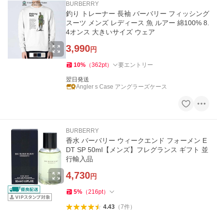
BURBERRY
釣り トレーナー 長袖 バーバリー フィッシング
スーツ メンズ レディース 魚 ルアー 綿100% 8.
4オンス 大きいサイズ ウェア
3,990
円
10
%
（
362
pt
）
要エントリー
翌日発送
Angler s Case アングラーズケース
BURBERRY
香水 バーバリー ウィークエンド フォーメン E
DT SP 50ml【メンズ】フレグランス ギフト 並
行輸入品
4,730
円
5
%
（
216
pt
）
4.43
（
7
件
）