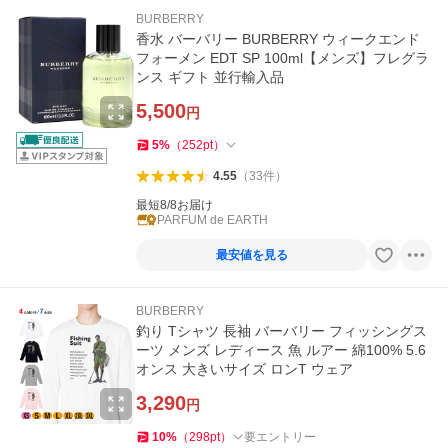
BURBERRY
香水 バーバリー BURBERRY ウィークエンド
フォーメン EDT SP 100ml【メンズ】フレグラ
ンス ギフト 並行輸入品
5,500
円
5
%
（
252
pt
）
4.55
（
33
件
）
最短8/8お届け
PARFUM de EARTH
最安値を見る
BURBERRY
釣り Tシャツ 長袖 バーバリー フィッシングス
ーツ メンズ レディース 魚 ルアー 綿100% 5.6
オンス 大きいサイズ ロンT ウェア
3,290
円
10
%
（
298
pt
）
要エントリー