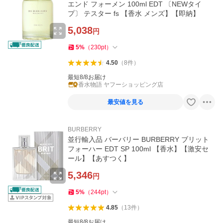
エンド フォーメン 100ml EDT 〔NEWタイ
プ〕 テスター fs 【香水 メンズ】【即納】
5,038
円
5
%
（
230
pt
）
4.50
（
8
件
）
最短8/8お届け
香水物語 ヤフーショッピング店
最安値を見る
BURBERRY
並行輸入品 バーバリー BURBERRY ブリット
フォーハー EDT SP 100ml 【香水】【激安セ
ール】【あすつく】
5,346
円
5
%
（
244
pt
）
4.85
（
13
件
）
最短8/8お届け