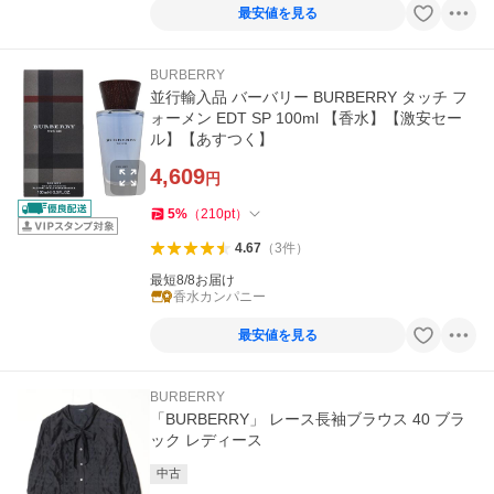
最安値を見る
BURBERRY
並行輸入品 バーバリー BURBERRY タッチ フ
ォーメン EDT SP 100ml 【香水】【激安セー
ル】【あすつく】
4,609
円
5
%
（
210
pt
）
4.67
（
3
件
）
最短8/8お届け
香水カンパニー
最安値を見る
BURBERRY
「BURBERRY」 レース長袖ブラウス 40 ブラ
ック レディース
中古