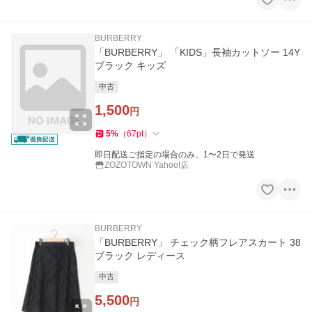
BURBERRY
「BURBERRY」 「KIDS」長袖カットソー 14Y
ブラック キッズ
中古
1,500
円
5
%
（
67
pt
）
即日配送ご指定の場合のみ、1〜2日で発送
ZOZOTOWN Yahoo!店
BURBERRY
「BURBERRY」 チェック柄フレアスカート 38
ブラック レディース
中古
5,500
円