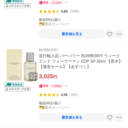
5
%
（
212
pt
）
4.68
（
50
件
）
最短8/8お届け
香水カンパニー
最安値を見る
BURBERRY
並行輸入品 バーバリー BURBERRY ウィーク
エンド フォーウーマン EDP SP 50ml 【香水】
【激安セール】【あすつく】
3,025
円
5
%
（
138
pt
）
4.56
（
9
件
）
最短8/8お届け
香水カンパニー
最安値を見る