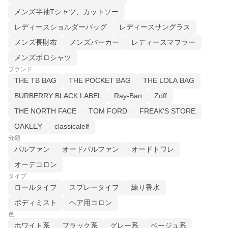
メンズ半袖Tシャツ、カットソー
レディースショルダーバッグ
レディースサングラス
メンズ長財布
メンズパーカー
レディースマフラー
メンズポロシャツ
ブランド
THE TB BAG
THE POCKET BAG
THE LOLA BAG
BURBERRY BLACK LABEL
Ray-Ban
Zoff
THE NORTH FACE
TOM FORD
FREAK'S STORE
OAKLEY
classicalelf
分類
パルファン
オードパルファン
オードトワレ
オーデコロン
タイプ
ロールタイプ
スプレータイプ
練り香水
ボディミスト
ヘア用コロン
色
ホワイト系
ブラック系
グレー系
ベージュ系