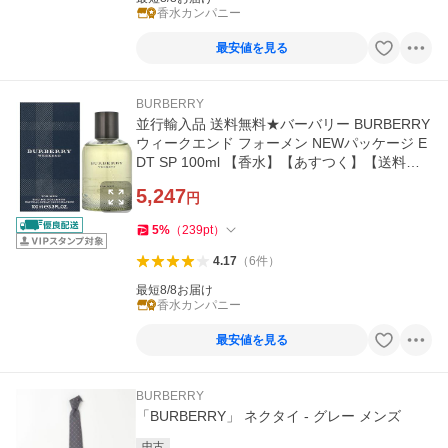
香水カンパニー
最安値を見る
BURBERRY
並行輸入品 送料無料★バーバリー BURBERRY
ウィークエンド フォーメン NEWパッケージ E
DT SP 100ml 【香水】【あすつく】【送料無
料】
5,247
円
5
%
（
239
pt
）
4.17
（
6
件
）
最短8/8お届け
香水カンパニー
最安値を見る
BURBERRY
「BURBERRY」 ネクタイ - グレー メンズ
中古