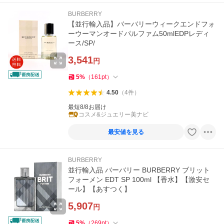
BURBERRY
【並行輸入品】バーバリーウィークエンドフォ
ーウーマンオードパルファム50mlEDPレディ
ース/SP/
3,541
円
5
%
（
161
pt
）
4.50
（
4
件
）
最短8/8お届け
コスメ&ジュエリー美ナビ
最安値を見る
BURBERRY
並行輸入品 バーバリー BURBERRY ブリット
フォーメン EDT SP 100ml 【香水】【激安セ
ール】【あすつく】
5,907
円
5
%
（
269
pt
）