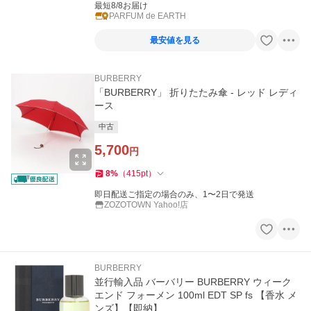
最短8/8お届け
PARFUM de EARTH
最安値を見る
BURBERRY
「BURBERRY」 折りたたみ傘 - レッド レディ
ース
中古
5,700
円
8
%
（
415
pt
）
即日配送ご指定の場合のみ、1〜2日で発送
ZOZOTOWN Yahoo!店
BURBERRY
並行輸入品 バーバリー BURBERRY ウィーク
エンド フォーメン 100ml EDT SP fs 【香水 メ
ンズ】【即納】