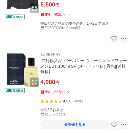
5,500
円
8
%
（
402
pt
）
即日配送ご指定の場合のみ、1〜2日で発送
ZOZOTOWN Yahoo!店
BURBERRY
[並行輸入品]バーバリー ウィークエンドフォー
メンEDT 100ml SP (オードトワレ)[香水][送料
無料]
4,980
円
5
%
（
227
pt
）
4.57
（
40
件
）
最短8/8お届け
おしゃれcafe
最安値を見る