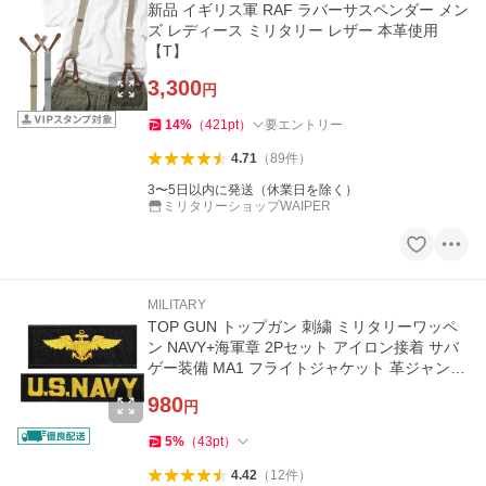
新品 イギリス軍 RAF ラバーサスペンダー メン
ズ レディース ミリタリー レザー 本革使用
【T】
3,300
円
14
%
（
421
pt
）
要エントリー
4.71
（
89
件
）
3〜5日以内に発送（休業日を除く）
ミリタリーショップWAIPER
MILITARY
TOP GUN トップガン 刺繍 ミリタリーワッペ
ン NAVY+海軍章 2Pセット アイロン接着 サバ
ゲー装備 MA1 フライトジャケット 革ジャン
戦闘服
980
円
5
%
（
43
pt
）
4.42
（
12
件
）