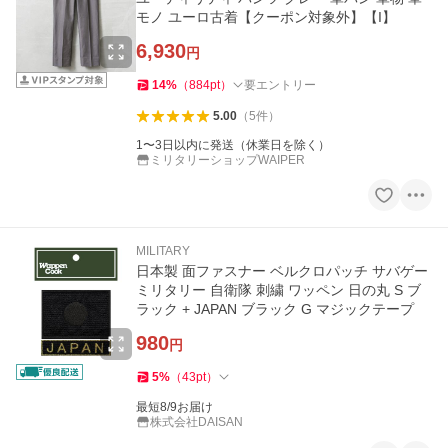
モノ ユーロ古着【クーポン対象外】【I】
6,930
円
14
%
（
884
pt
）
要エントリー
5.00
（
5
件
）
1〜3日以内に発送（休業日を除く）
ミリタリーショップWAIPER
MILITARY
日本製 面ファスナー ベルクロパッチ サバゲー
ミリタリー 自衛隊 刺繍 ワッペン 日の丸 S ブ
ラック + JAPAN ブラック G マジックテープ
980
円
5
%
（
43
pt
）
最短8/9お届け
株式会社DAISAN