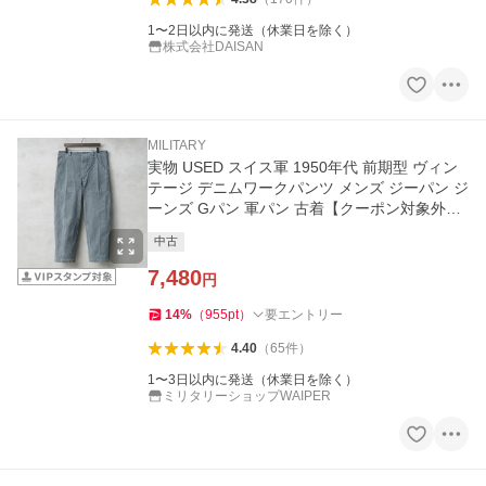
1〜2日以内に発送（休業日を除く）
株式会社DAISAN
MILITARY
実物 USED スイス軍 1950年代 前期型 ヴィン
テージ デニムワークパンツ メンズ ジーパン ジ
ーンズ Gパン 軍パン 古着【クーポン対象外】
【I】
中古
7,480
円
14
%
（
955
pt
）
要エントリー
4.40
（
65
件
）
1〜3日以内に発送（休業日を除く）
ミリタリーショップWAIPER