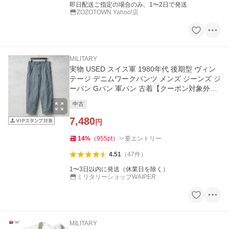
即日配送ご指定の場合のみ、1〜2日で発送
ZOZOTOWN Yahoo!店
MILITARY
実物 USED スイス軍 1980年代 後期型 ヴィン
テージ デニムワークパンツ メンズ ジーンズ ジ
ーパン Gパン 軍パン 古着【クーポン対象外】
【I】
中古
7,480
円
14
%
（
955
pt
）
要エントリー
4.51
（
47
件
）
1〜3日以内に発送（休業日を除く）
ミリタリーショップWAIPER
MILITARY