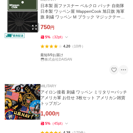
日本製 面ファスナー ベルクロ パッチ 自衛隊
日本製 ワッペン屋 WappenCook 旭日旗 海軍
旗 刺繍 ワッペン M ブラック マジックテープ
サバゲー ミリタリー
750
円
5
%
（
32
pt
）
4.20
（
10
件
）
最短8/9お届け
株式会社DAISAN
MILITARY
アイロン接着 刺繍 ワッペン ミリタリーパッチ
アメリカ軍 お任せ 3枚セット アメリカン雑貨
トップガン
1,000
円
5
%
（
45
pt
）
4.38
（
170
件
）