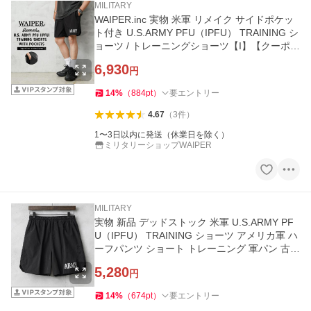
MILITARY
WAIPER.inc 実物 米軍 リメイク サイドポケッ
ト付き U.S.ARMY PFU（IPFU） TRAINING シ
ョーツ / トレーニングショーツ【I】【クーポン
対象外】
6,930
円
14
%
（
884
pt
）
要エントリー
4.67
（
3
件
）
1〜3日以内に発送（休業日を除く）
ミリタリーショップWAIPER
MILITARY
実物 新品 デッドストック 米軍 U.S.ARMY PF
U（IPFU） TRAINING ショーツ アメリカ軍 ハ
ーフパンツ ショート トレーニング 軍パン 古着
【クーポン対象外】【I】
5,280
円
14
%
（
674
pt
）
要エントリー