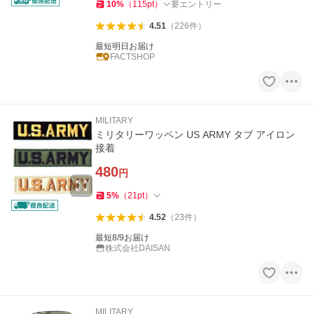
10
%
（
115
pt
）
要エントリー
4.51
（
226
件
）
最短明日お届け
FACTSHOP
MILITARY
ミリタリーワッペン US ARMY タブ アイロン
接着
480
円
5
%
（
21
pt
）
4.52
（
23
件
）
最短8/9お届け
株式会社DAISAN
MILITARY