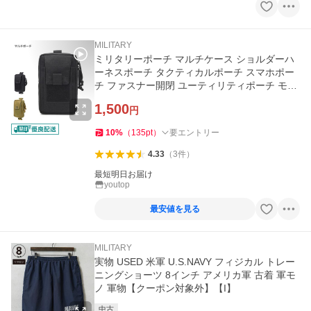
MILITARY
ミリタリーポーチ マルチケース ショルダーハ
ーネスポーチ タクティカルポーチ スマホポー
チ ファスナー開閉 ユーティリティポーチ モー
ルシステム
1,500
円
10
%
（
135
pt
）
要エントリー
4.33
（
3
件
）
最短明日お届け
youtop
最安値を見る
MILITARY
実物 USED 米軍 U.S.NAVY フィジカル トレー
ニングショーツ 8インチ アメリカ軍 古着 軍モ
ノ 軍物【クーポン対象外】【I】
中古