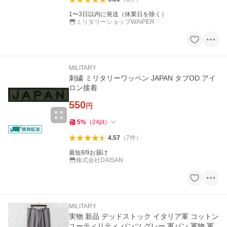
1〜3日以内に発送（休業日を除く）
ミリタリーショップWAIPER
MILITARY
刺繍 ミリタリーワッペン JAPAN タブOD アイ
ロン接着
550
円
5
%
（
24
pt
）
4.57
（
7
件
）
最短8/9お届け
株式会社DAISAN
MILITARY
実物 新品 デッドストック イタリア軍 コットン
ユーティリティ パンツ グレー 軍パン 軍物 軍