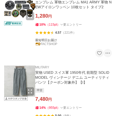
エンブレム 軍物エンブレム MA1 ARMY 軍物 N
EWアイロンワッペン 10枚セット タイプ2
1,280
円
10
%
（
115
pt
）
要エントリー
4.57
（
221
件
）
最短明日お届け
FACTSHOP
MILITARY
実物 USED スイス軍 1950年代 前期型 SOLID
MODEL ヴィンテージ デニム ユーティリティ
パンツ【クーポン対象外】【I】
中古
7,480
円
14
%
（
955
pt
）
要エントリー
5.00
（
8
件
）