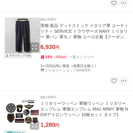
MILITARY
実物 新品 デッドストック イタリア軍 ユーティ
リティ SERVICE トラウザーズ NAVY ミリタリ
ー 軍パン 軍モノ 軍物 ユーロ古着【クーポン対
象外】【I】
6,930
円
14
%
（
884
pt
）
要エントリー
1〜3日以内に発送（休業日を除く）
ミリタリーショップWAIPER
MILITARY
ミリタリーワッペン 軍物ワッペン ミリタリー
エンブレム 軍物エンブレム MA1 ARMY 軍物 N
EWアイロンワッペン 10枚セット タイプ1
1,280
円