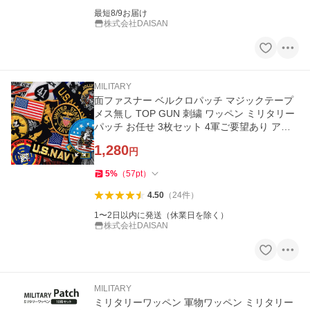
最短8/9お届け
株式会社DAISAN
MILITARY
面ファスナー ベルクロパッチ マジックテープ
メス無し TOP GUN 刺繍 ワッペン ミリタリー
パッチ お任せ 3枚セット 4軍ご要望あり アメ
リカン雑貨 トップガン
1,280
円
5
%
（
57
pt
）
4.50
（
24
件
）
1〜2日以内に発送（休業日を除く）
株式会社DAISAN
MILITARY
ミリタリーワッペン 軍物ワッペン ミリタリー