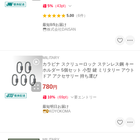
5
%
（
43
pt
）
5.00
（
6
件
）
最短8/9お届け
株式会社DAISAN
MILITARY
カラビナ スクリューロック ステンレス鋼 キー
ホルダー 5個セット 小型 鍵 ミリタリー アウト
ドア アクセサリー 持ち運び
780
円
10
%
（
69
pt
）
要エントリー
最短明日お届け
KOYOKOMA
MILITARY