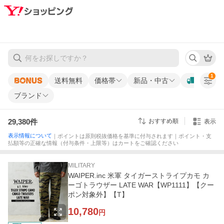
1
送料無料
価格帯
新品・中古
ブランド
29,380
件
おすすめ順
表示
表示情報について
｜ポイントは原則税抜価格を基準に付与されます｜ポイント・支
払額等の正確な情報（付与条件・上限等）はカートをご確認ください
MILITARY
WAIPER.inc 米軍 タイガーストライプカモ カ
ーゴトラウザー LATE WAR【WP1111】【クー
ポン対象外】【T】
10,780
円