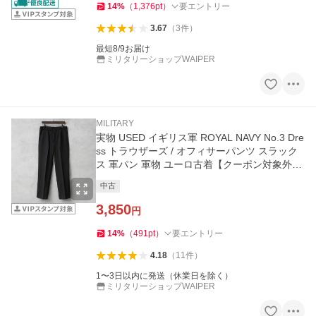
14
%
（
1,376
pt
）
要エントリー
3.67
（
3
件
）
最短8/9お届け
ミリタリーショップWAIPER
MILITARY
実物 USED イギリス軍 ROYAL NAVY No.3 Dre
ss トラウザーズ / オフィサーパンツ スラック
ス 軍パン 軍物 ユーロ古着【クーポン対象外】
【I】
中古
3,850
円
14
%
（
491
pt
）
要エントリー
4.18
（
11
件
）
1〜3日以内に発送（休業日を除く）
ミリタリーショップWAIPER