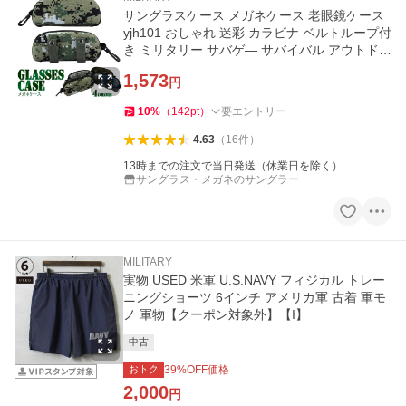
サングラスケース メガネケース 老眼鏡ケース
yjh101 おしゃれ 迷彩 カラビナ ベルトループ付
き ミリタリー サバゲ― サバイバル アウトドア
小物入れ
1,573
円
10
%
（
142
pt
）
要エントリー
4.63
（
16
件
）
13時までの注文で当日発送（休業日を除く）
サングラス・メガネのサングラー
MILITARY
実物 USED 米軍 U.S.NAVY フィジカル トレー
ニングショーツ 6インチ アメリカ軍 古着 軍モ
ノ 軍物【クーポン対象外】【I】
中古
おトク
39
%OFF価格
2,000
円