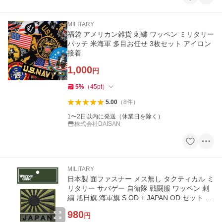
MILITARY
福袋 アメリカン雑貨 刺繍 ワッペン ミリタリー
パッチ 米海軍 多目お任せ 3枚セット アイロン
接着
1,000
円
5
%
（
45
pt
）
5.00
（
8
件
）
1〜2日以内に発送（休業日を除く）
株式会社DAISAN
MILITARY
日本製 面ファスナー メス無し タクティカル ミ
リタリー サバゲー 自衛隊 戦闘服 ワッペン 刺
繍 旭日旗 海軍旗 S OD + JAPAN OD セット ベ
ルクロ マジックテープ
980
円