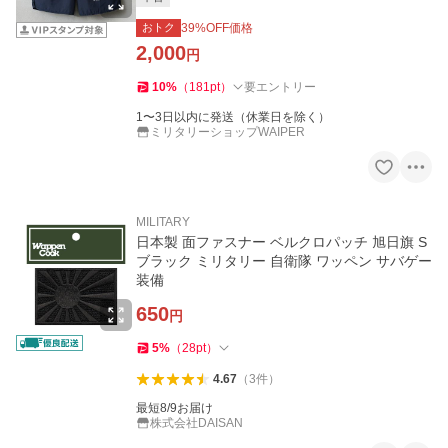
おトク
39
%OFF価格
2,000
円
10
%
（
181
pt
）
要エントリー
1〜3日以内に発送（休業日を除く）
ミリタリーショップWAIPER
MILITARY
日本製 面ファスナー ベルクロパッチ 旭日旗 S
ブラック ミリタリー 自衛隊 ワッペン サバゲー
装備
650
円
5
%
（
28
pt
）
4.67
（
3
件
）
最短8/9お届け
株式会社DAISAN