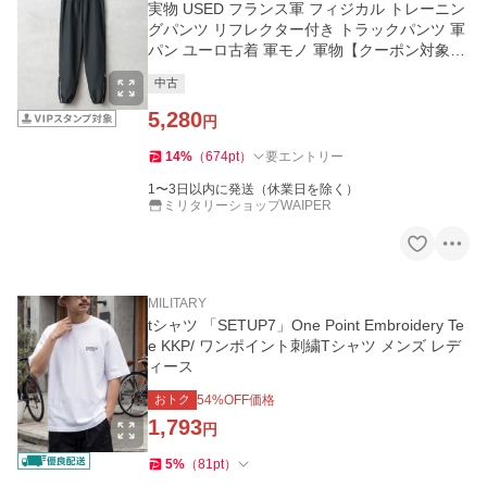
実物 USED フランス軍 フィジカル トレーニン
グパンツ リフレクター付き トラックパンツ 軍
パン ユーロ古着 軍モノ 軍物【クーポン対象
外】【I】
中古
5,280
円
14
%
（
674
pt
）
要エントリー
1〜3日以内に発送（休業日を除く）
ミリタリーショップWAIPER
MILITARY
tシャツ 「SETUP7」One Point Embroidery Te
e KKP/ ワンポイント刺繍Tシャツ メンズ レデ
ィース
おトク
54
%OFF価格
1,793
円
5
%
（
81
pt
）