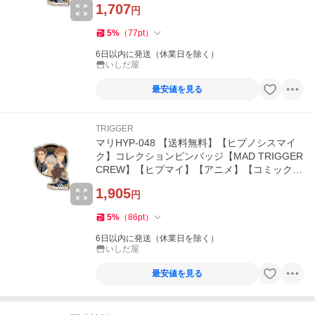
1,707
円
5
%
（
77
pt
）
6日以内に発送（休業日を除く）
いしだ屋
最安値を見る
TRIGGER
マリHYP-048 【送料無料】【ヒプノシスマイ
ク】コレクションピンバッジ【MAD TRIGGER
CREW】【ヒプマイ】【アニメ】【コミック】
【漫画】【推し】【推し活】…
1,905
円
5
%
（
86
pt
）
6日以内に発送（休業日を除く）
いしだ屋
最安値を見る