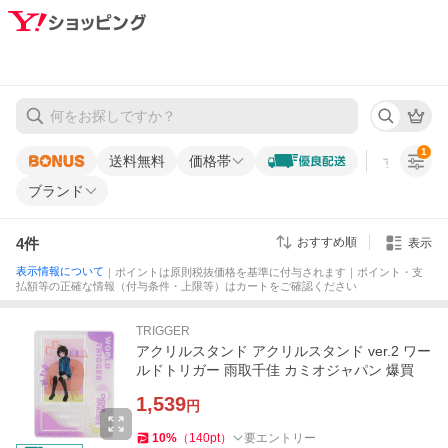
1
送料無料
価格帯
すべての条
ブランド
4
件
おすすめ順
表示
表示情報について
｜ポイントは原則税抜価格を基準に付与されます｜ポイント・支
払額等の正確な情報（付与条件・上限等）はカートをご確認ください
TRIGGER
アクリルスタンド アクリルスタンド ver.2 ワー
ルドトリガー 雨取千佳 カミオジャパン 爆買
1,539
円
10
%
（
140
pt
）
要エントリー