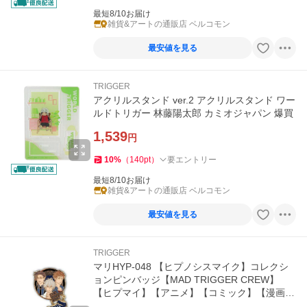
最短8/10お届け
雑貨&アートの通販店 ベルコモン
最安値を見る
TRIGGER
アクリルスタンド ver.2 アクリルスタンド ワー
ルドトリガー 林藤陽太郎 カミオジャパン 爆買
1,539
円
10
%
（
140
pt
）
要エントリー
最短8/10お届け
雑貨&アートの通販店 ベルコモン
最安値を見る
TRIGGER
マリHYP-048 【ヒプノシスマイク】コレクシ
ョンピンバッジ【MAD TRIGGER CREW】
【ヒプマイ】【アニメ】【コミック】【漫画】
【推し】【推し活】【ピンズ】【…