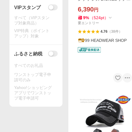
ン レングス28 レングス29 ボ
VIPスタンプ
6,390
円
トムス
9
%
（
524
pt
）
すべて（VIPスタン
プ対象商品）
要エントリー
VIP特典（ポイント
4.76
（
38
件
）
アップ）対象
99 HEADWEAR SHOP
ふるさと納税
すべてのお礼品
ワンストップ電子申
請可のみ
Yahoo!ショッピング
アプリでワンストッ
プ電子申請可