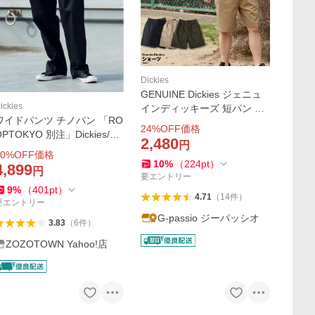
Dickies
GENUINE Dickies ジェニュ
ickies
インディッキーズ 短パン メ
ワイドパンツ チノパン 「RO
ンズ シェフパン メンズ おし
24
%OFF価格
OPTOKYO 別注」Dickies/デ
ゃれルーズ イージーパンツ
2,480
円
ィッキーズ EASY WORK PA
ハーフパンツ
0
%OFF価格
NTS イージーワークパンツ
10
%
（
224
pt
）
4,899
円
ユニセックス チノパンツ 20
要エントリー
9
%
（
401
pt
）
26年 夏 夏服 秋服
4.71
（
14
件
）
要エントリー
G-passio ジーパッシオ
3.83
（
6
件
）
ZOZOTOWN Yahoo!店