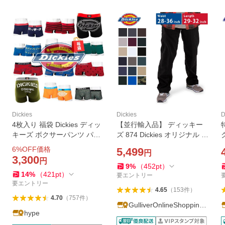
Dickies
Dickies
D
4枚入り 福袋 Dickies ディッ
【並行輸入品】 ディッキー
キーズ ボクサーパンツ パン
ズ 874 Dickies オリジナル ワ
ツ 大きいサイズ BIGサイズ
ークパンツ チノパン レング
6
%OFF価格
5,499
円
特大 3L 下着 インナー メン
ス29/30/32 ウエスト28-36
3,300
円
ズ ブランド NEK ★REVB
パンツ 父の日 バレンタイン
9
%
（
452
pt
）
14
%
（
421
pt
）
要エントリー
要エントリー
4.65
（
153
件
）
4.70
（
757
件
）
GulliverOnlineShopping
hype
Yahoo!店