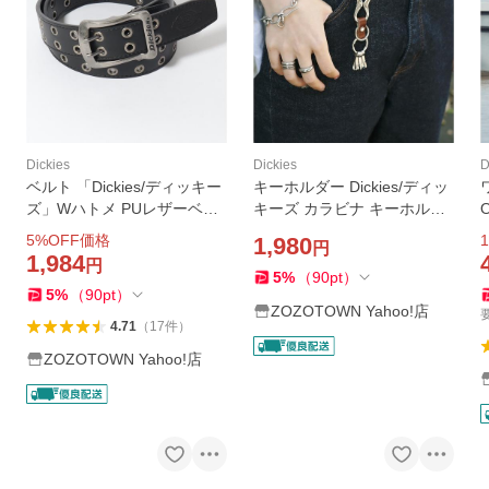
Dickies
Dickies
D
ベルト 「Dickies/ディッキー
キーホルダー Dickies/ディッ
ズ」Wハトメ PUレザーベル
キーズ カラビナ キーホルダ
ト40mm メンズ レディース
ー
5
%OFF価格
1
1,980
円
1,984
円
5
%
（
90
pt
）
5
%
（
90
pt
）
ZOZOTOWN Yahoo!店
4.71
（
17
件
）
ZOZOTOWN Yahoo!店