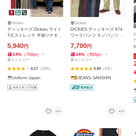
Dickies
Dickies
ディッキーズ Dickies ライト
DICKIES ディッキーズ 874
D
T/Cストレッチ 半袖ツナギ D
ワークパンツ チノパンツ US
-6702 春夏 男女兼用 全9色 X
874 65/35 DICKIES ORIGIN
5,940
7,700
円
円
S-3XL 農家 酪農 自動車整備
AL TC TWILL オリジナルフ
士 接触冷感 UVカット CO-C
ィット DB0004
14
%
（
758
pt
）
14
%
（
983
pt
）
OS コーコス信岡
要エントリー
要エントリー
4.17
（
18
件
）
5.00
（
5
件
）
Uniform Japan
JEANS-SANSHIN