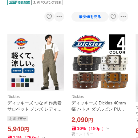
最安値を見る
Dickies
Dickies
ディッキーズ つなぎ 作業着
ディッキーズ Dickies 40mm
D
サロペット メンズ レディー
幅 ハトメ ダブルピン PUレ
ス 薄手 夏用 おしゃれ かっこ
ザーベルト メンズ カット可
2,090
お取り寄せ
円
いい ストレッチ Dickies 接触
DS0126C
冷感 UVカット 軽い D-6709
5,940
10
%
（
190
pt
）
円
超PayPay祭
要エントリー
14
%
（
758
pt
）