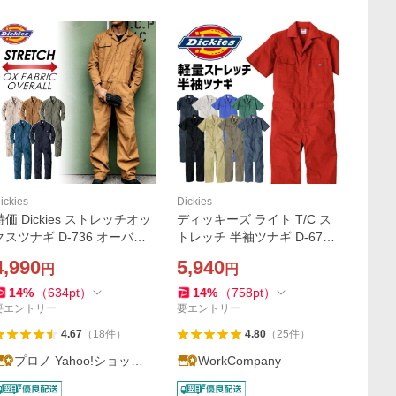
ickies
Dickies
特価 Dickies ストレッチオッ
ディッキーズ ライト T/C ス
クスツナギ D-736 オーバー
トレッチ 半袖ツナギ D-6702
オール おしゃれ メカニック
メンズ レディース 春夏 Dicki
4,990
5,940
円
円
整備 車 農家さん 農作業 アウ
es 接触冷感 吸汗速乾 UVカ
トドア DIY ディッキーズ
ット カバーオール ワーク 作
14
%
（
634
pt
）
14
%
（
758
pt
）
業服 作業着 爆買
要エントリー
要エントリー
4.67
（
18
件
）
4.80
（
25
件
）
プロノ Yahoo!ショッピ
WorkCompany
ング店