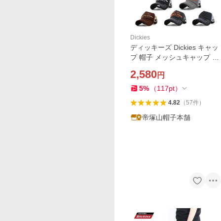
Dickies
ディッキーズ Dickies キャッ
プ 帽子 メッシュキャップ メ
ンズ レディース Williamson
2,580
円
人気 トレンド ブランド 春夏
秋冬
5
%
（
117
pt
）
4.82
（
57
件
）
帝塚山帽子本舗