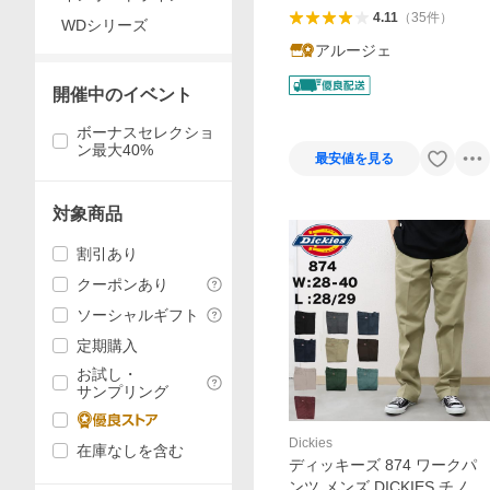
4.11
（
35
件
）
WDシリーズ
アルージェ
開催中のイベント
ボーナスセレクショ
ン最大40%
最安値を見る
対象商品
割引あり
クーポンあり
ソーシャルギフト
定期購入
お試し・
サンプリング
Dickies
在庫なしを含む
ディッキーズ 874 ワークパ
ンツ メンズ DICKIES チノパ