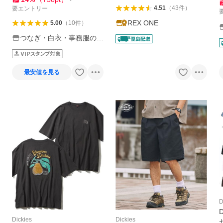
4.51
（
43
件
）
要エントリー
REX ONE
5.00
（
10
件
）
つなぎ・白衣・事務服のス
ズキ繊維
最安値を見る
D
Dickies
Dickies