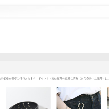
税抜価格を基準に付与されます｜ポイント・支払額等の正確な情報（付与条件・上限等）は