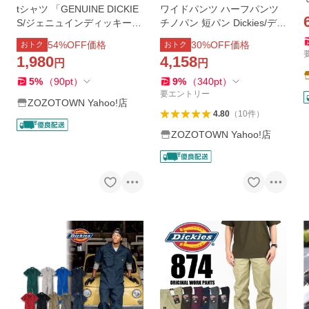
tシャツ 「GENUINE DICKIE
ワイドパンツ ハーフパンツ
S/ジェニュインディッキー
チノパン 短パン Dickies/ディ
ズ」刺繍＆プリント アソー
ッキーズ 別注 TCツイル ツ
54
%OFF価格
30
%OFF価格
おトク
おトク
ト ショートスリーブ Tシャ
ータック イージーワイドハ
1,980
4,158
円
円
ツ メンズ レディース
ーフパンツ「THE CRAFT C
REW PRODUCTS」
5
%
（
90
pt
）
9
%
（
340
pt
）
要エントリー
ZOZOTOWN Yahoo!店
4.80
（
10
件
）
ZOZOTOWN Yahoo!店