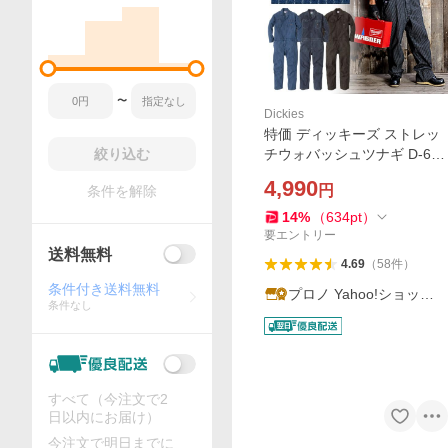
〜
Dickies
特価 ディッキーズ ストレッ
絞り込む
チウォバッシュツナギ D-696
メンズ レディース オーバー
4,990
円
条件を解除
オール オールインワン 作業
服 カジュアル アメカジ Dicki
14
%
（
634
pt
）
es
要エントリー
送料無料
4.69
（
58
件
）
条件付き送料無料
プロノ Yahoo!ショッピ
条件なし
ング店
すべて（今注文で2
日以内にお届け）
今注文で明日までに