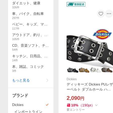
ダイエット、健康
326
件
車、バイク、自転車
297
件
ベビー、キッズ、マタ
117
件
ニティ
アウトドア、釣り、旅
105
件
行用品
CD、音楽ソフト、チケ
54
件
ット
キッチン、日用品、文
14
件
具
本、雑誌、コミック
3
件
Dickies
もっと見る
ディッキーズ Dickies PUレザ
ーベルト ダブルホール ハト
メ ダブルピン セール 爆買
ブランド
2,090
円
Dickies
10
%
（
190
pt
）
要エントリー
インポートライン