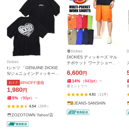
Dickies
D
DICKIES ディッキーズ マル
Dickies
チポケット ワークショーツ
tシャツ 「GENUINE DICKIE
ショートパンツ フェス ハー
6,600
円
S/ジェニュインディッキー
フパンツ メンズ レディース
ズ」 刺繍＆プリント ショー
ユニセックス WD42283 DS0
14
%
（
843
pt
）
48
%OFF価格
おトク
トスリーブ ビッグシルエッ
002
要エントリー
1,980
円
トTシャツ メンズ レディー
4.91
（
11
件
）
ス
5
%
（
90
pt
）
JEANS-SANSHIN
4.54
（
26
件
）
ZOZOTOWN Yahoo!店