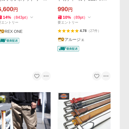
ショーツ WD42283 1456290
リート 日本製 セール 爆買
6,600
990
円
円
0 14563000 ショートパンツ
メンズ ハーフパンツ 送料無
14
%
（
843
pt
）
10
%
（
89
pt
）
料 DS0002
要エントリー
要エントリー
4.78
（
27
件
）
REX ONE
アルージェ