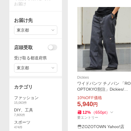
お届け
お届け先
東京都
店頭受取
受け取る都道府県
東京都
Dickies
ワイドパンツ チノパン 「RO
カテゴリ
OPTOKYO別注」Dickies/デ
ィッキーズ EASY DOUBLE K
10
%OFF価格
ファッション
NEE PANTS イージーダブル
5,940
15,063
件
円
ニーパンツ スケーター ワー
DIY、工具
12
%
（
650
pt
）
クパンツ ルーズフィッ…
7,805
件
要エントリー
スポーツ
ZOZOTOWN Yahoo!店
474
件