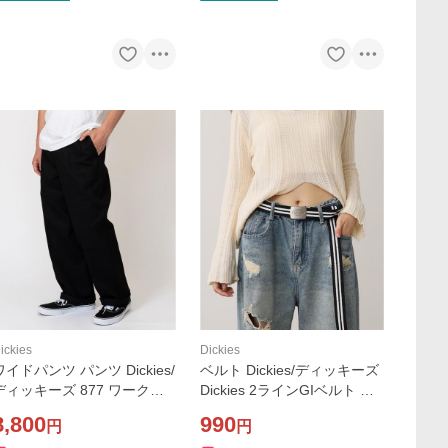
ickies
Dickies
ワイドパンツ パンツ Dickies/
ベルト Dickies/ディッキーズ
ディッキーズ 877 ワークパ
Dickies 2ラインGIベルト ガ
ンツ ルーズフィット レング
チャベルト 2026年 夏 夏服
8,800
990
円
円
ス30インチ メンズ
メンズ レディース