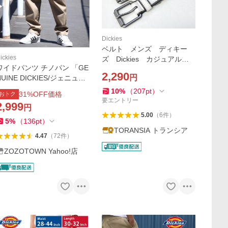
Dickies
ベルト メンズ ディキー
ickies
ズ Dickies カジュアル
ワイドパンツ チノパン 「GE
デニムスタイル 黒 茶
2,290
円
NUINE DICKIES/ジェニュイ
赤 白 送料無料 アメカジ
ンディッキーズ」イージーテ
10
%
（
207
pt
）
31
%OFF価格
おトク
ーパード リラックスシェフ
要エントリー
2,999
円
パンツ メンズ レディース
5.00
（
6
件
）
5
%
（
136
pt
）
TORANSIA トランシア
4.47
（
72
件
）
ZOZOTOWN Yahoo!店