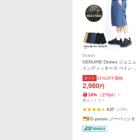
Dickies
GENUINE Dickies ジェニュ
インディッキーズ ペインタ
ーパンツ ペインター 短パン
31
%OFF価格
おトク
メンズ おしゃれ きれいめ ハ
2,980
円
ーフパンツ ジョーツ
10
%
（
270
pt
）
要エントリー
4.27
（
11
件
）
G-passio ジーパッシオ