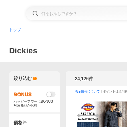
トップ
Dickies
絞り込む
24,126
件
1
表示情報について
｜ポイントは原則
ハッピーアワーはBONUS
対象商品がお得
価格帯