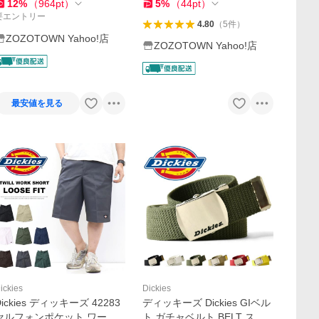
12
%
（
964
pt
）
5
%
（
44
pt
）
要エントリー
4.80
（
5
件
）
ZOZOTOWN Yahoo!店
ZOZOTOWN Yahoo!店
最安値を見る
ickies
Dickies
Dickies ディッキーズ 42283
ディッキーズ Dickies GIベル
セルフォンポケット ワーク
ト ガチャベルト BELT スト