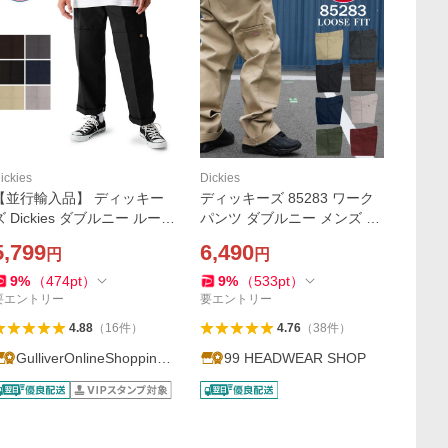
ickies
Dickies
【並行輸入品】 ディッキー
ディッキーズ 85283 ワーク
ズ Dickies ダブルニー ルーズ
パンツ ダブルニー メンズ DI
フィット 85283 ワークパン
CKIES LOOSE FIT DOUBLE
5,799
6,490
円
円
ツ メンズ 28〜44インチ チノ
KNEE WORK PANT ルーズフ
パン バレンタイン
ィット ボトムス チノパン
9
%
（
474
pt
）
9
%
（
533
pt
）
要エントリー
要エントリー
4.88
（
16
件
）
4.76
（
38
件
）
GulliverOnlineShopping
99 HEADWEAR SHOP
Yahoo!店