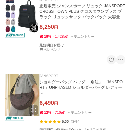
JANSPORT
正規販売 ジャンスポーツ リュック JANSPORT
CROSS TOWN PLUS クロスタウンプラス ブ
ラック リュックサック バックパック 大容量 通
勤 通学 旅行 鞄 黒
8,250
円
19
%
（
1,428
pt
）
要エントリー
最短明日お届け
ペレペンナ
JANSPORT
ショルダーバッグ バッグ 「別注」「JANSPO
RT」UNPHASED ショルダーバッグ レディー
ス
6,490
円
12
%
（
710
pt
）
要エントリー
5.00
（
3
件
）