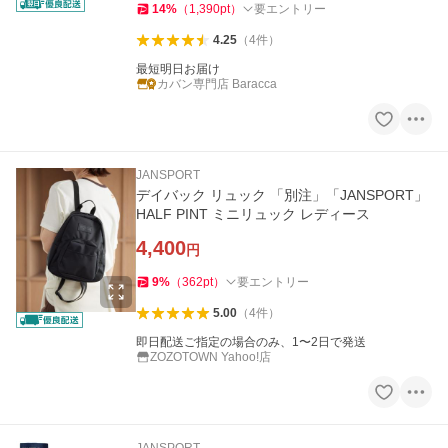
14
%
（
1,390
pt
）
要エントリー
4.25
（
4
件
）
最短明日お届け
カバン専門店 Baracca
JANSPORT
デイバック リュック 「別注」「JANSPORT」
HALF PINT ミニリュック レディース
4,400
円
9
%
（
362
pt
）
要エントリー
5.00
（
4
件
）
即日配送ご指定の場合のみ、1〜2日で発送
ZOZOTOWN Yahoo!店