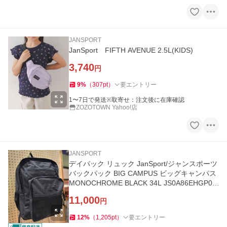
JANSPORT
JanSport FIFTH AVENUE 2.5L(KIDS)
3,740
円
9
%
（
307
pt
）
要エントリー
1〜7日で発送※取寄せ：注文後に在庫確認
ZOZOTOWN Yahoo!店
JANSPORT
デイバック リュック JanSport/ジャンスポーツ
バックパック BIG CAMPUS ビッグキャンパス
MONOCHROME BLACK 34L JS0A86EHGP0
メンズ レディース
11,000
円
12
%
（
1,205
pt
）
要エントリー