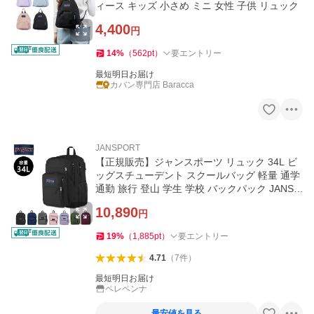
ィース キッズ 小さめ ミニ 女性 子供 リュック
4,400
円
14
%
（
562
pt
）
要エントリー
最短明日お届け
カバン専門店 Baracca
JANSPORT
【正規販売】ジャンスポーツ リュック 34L ビ
ッグスチューデント スクールバッグ 軽量 通学
通勤 旅行 登山 学生 学校 バックパック JANSP
ORT BIG STUDENT
10,890
円
19
%
（
1,885
pt
）
要エントリー
4.71
（
7
件
）
最短明日お届け
ペレペンナ
最安値を見る