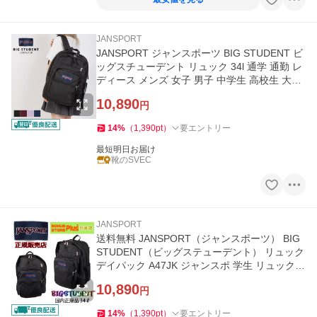
JANSPORT
JANSPORT ジャンスポーツ BIG STUDENT ビ
ッグスチューデント リュック 34l 通学 通勤 レ
ディース メンズ 女子 男子 中学生 高校生 大学
生 大容量 カジュアル
10,890
円
14
%
（
1,390
pt
）
要エントリー
最短明日お届け
靴のSVEC
JANSPORT
送料無料 JANSPORT（ジャンスポーツ） BIG
STUDENT（ビッグステューデント） リュック
デイパック A47JK ジャンスポ 学生 リュックサ
ック 正規品
10,890
円
14
%
（
1,390
pt
）
要エントリー