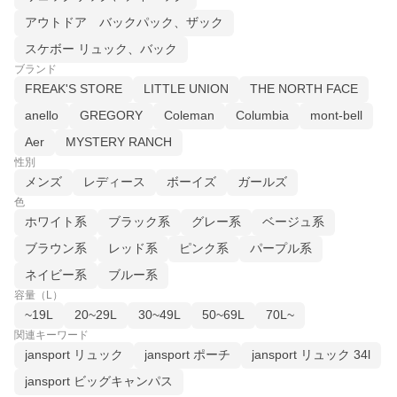
アウトドア バックパック、ザック
スケボー リュック、バック
ブランド
FREAK'S STORE
LITTLE UNION
THE NORTH FACE
anello
GREGORY
Coleman
Columbia
mont-bell
Aer
MYSTERY RANCH
性別
メンズ
レディース
ボーイズ
ガールズ
色
ホワイト系
ブラック系
グレー系
ベージュ系
ブラウン系
レッド系
ピンク系
パープル系
ネイビー系
ブルー系
容量（L）
~19L
20~29L
30~49L
50~69L
70L~
関連キーワード
jansport リュック
jansport ポーチ
jansport リュック 34l
jansport ビッグキャンパス