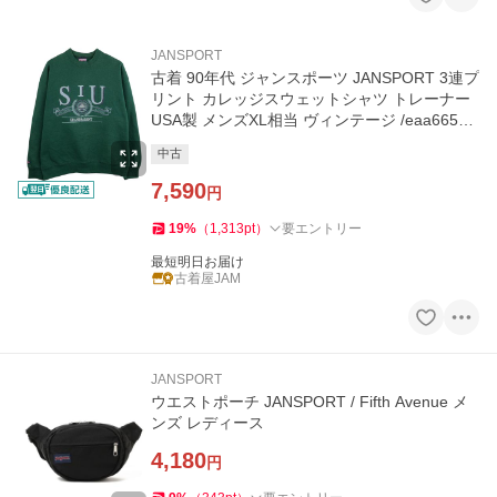
JANSPORT
古着 90年代 ジャンスポーツ JANSPORT 3連プ
リント カレッジスウェットシャツ トレーナー
USA製 メンズXL相当 ヴィンテージ /eaa66535
0
中古
7,590
円
19
%
（
1,313
pt
）
要エントリー
最短明日お届け
古着屋JAM
JANSPORT
ウエストポーチ JANSPORT / Fifth Avenue メ
ンズ レディース
4,180
円