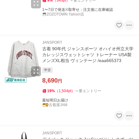
9
%
（
343
pt
）
要エントリー
1〜7日で発送※取寄せ：注文後に在庫確認
ZOZOTOWN Yahoo!店
JANSPORT
古着 90年代 ジャンスポーツ オハイオ州立大学
カレッジスウェットシャツ トレーナー USA製
メンズXL相当 ヴィンテージ /eaa665373
中古
8,690
円
19
%
（
1,504
pt
）
要エントリー
最短明日お届け
古着屋JAM
JANSPORT