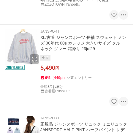
即日配送ご指定の場合のみ、1〜2日で発送
ZOZOTOWN Yahoo!店
JANSPORT
XL/古着 ジャンスポーツ 長袖 スウェット メン
ズ 00年代 00s カレッジ 大きいサイズ クルー
ネック グレー 霜降り 26jul29
中古
5,490
円
9
%
（
449
pt
）
要エントリー
最短8/9お届け
古着屋RushOut
JANSPORT
正規品 ジャンスポーツ リュック ミニリュック
JANSPORT HALF PINT ハーフパイント レデ