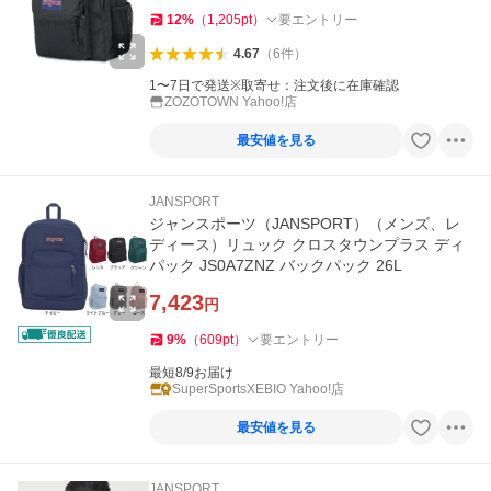
12
%
（
1,205
pt
）
要エントリー
4.67
（
6
件
）
1〜7日で発送※取寄せ：注文後に在庫確認
ZOZOTOWN Yahoo!店
最安値を見る
JANSPORT
ジャンスポーツ（JANSPORT）（メンズ、レ
ディース）リュック クロスタウンプラス ディ
パック JS0A7ZNZ バックパック 26L
7,423
円
9
%
（
609
pt
）
要エントリー
最短8/9お届け
SuperSportsXEBIO Yahoo!店
最安値を見る
JANSPORT