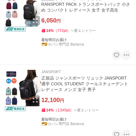
RANSPORT PACK トランスポートパック 小さ
め コンパクト レディース 女子 女子高生
6,050
円
14
%
（
772
pt
）
要エントリー
最短明日お届け
カバン専門店 Baracca
JANSPORT
正規品 ジャンスポーツ リュック JANSPORT
通学 COOL STUDENT クールスチューデント
レディース メンズ 女子 男子
12,100
円
14
%
（
1,545
pt
）
要エントリー
最短明日お届け
カバン専門店 Baracca