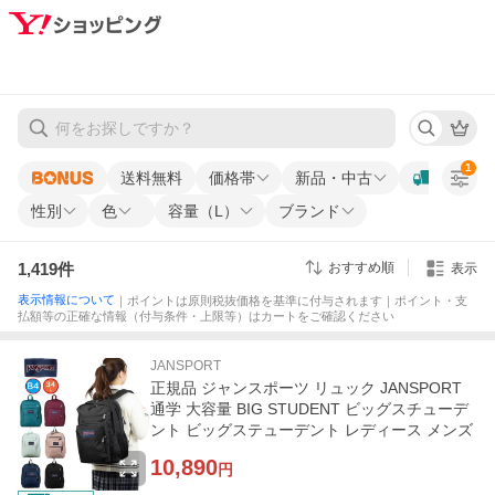
1
送料無料
価格帯
新品・中古
性別
色
容量（L）
ブランド
1,419
件
おすすめ順
表示
表示情報について
｜ポイントは原則税抜価格を基準に付与されます｜ポイント・支
払額等の正確な情報（付与条件・上限等）はカートをご確認ください
JANSPORT
正規品 ジャンスポーツ リュック JANSPORT
通学 大容量 BIG STUDENT ビッグスチューデ
ント ビッグステューデント レディース メンズ
10,890
円