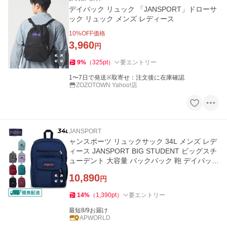
デイバック リュック 「JANSPORT」ドローサ
ック リュック メンズ レディース
10
%OFF価格
3,960
円
9
%
（
325
pt
）
要エントリー
1〜7日で発送※取寄せ：注文後に在庫確認
ZOZOTOWN Yahoo!店
JANSPORT
ャンスポーツ リュックサック 34L メンズ レデ
ィース JANSPORT BIG STUDENT ビッグスチ
ューデント 大容量 バックパック 鞄 デイパック
PC収納 多機能 /JS0A47JK
10,890
円
14
%
（
1,390
pt
）
要エントリー
最短8/9お届け
APWORLD