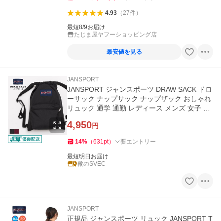
4.93
（
27
件
）
最短8/9お届け
たじま屋ヤフーショッピング店
最安値を見る
JANSPORT
JANSPORT ジャンスポーツ DRAW SACK ドロ
ーサック ナップサック ナップザック おしゃれ
リュック 通学 通勤 レディース メンズ 女子 男
子 中学生 高校生 大学生
4,950
円
14
%
（
631
pt
）
要エントリー
最短明日お届け
靴のSVEC
JANSPORT
正規品 ジャンスポーツ リュック JANSPORT T