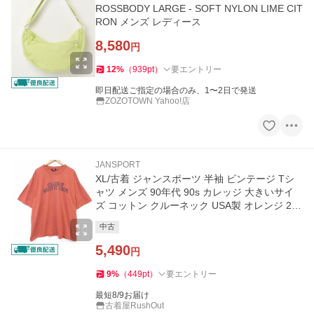
ROSSBODY LARGE - SOFT NYLON LIME CIT
RON メンズ レディース
8,580
円
12
%
（
939
pt
）
要エントリー
即日配送ご指定の場合のみ、1〜2日で発送
ZOZOTOWN Yahoo!店
JANSPORT
XL/古着 ジャンスポーツ 半袖 ビンテージ Tシ
ャツ メンズ 90年代 90s カレッジ 大きいサイ
ズ コットン クルーネック USA製 オレンジ 26j
un0
中古
5,490
円
9
%
（
449
pt
）
要エントリー
最短8/9お届け
古着屋RushOut