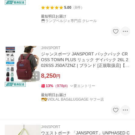
5.00
（
8
件
）
最短明日お届け
ランプベルジェ専門店 クレール
JANSPORT
ジャンスポーツ JANSPORT バックパック CR
OSS TOWN PLUS リュック デイパック 26L 2
026SS JS0A7ZNZ | ブランド [正規取扱店]【ポ
イント5倍】
8,250
円
13
%
（
978
pt
）
要エントリー
最短明日お届け
VIOLAL BAG&LUGGAGE ヤフー店
JANSPORT
ウエストポーチ 「JANSPORT」UNPHASED C