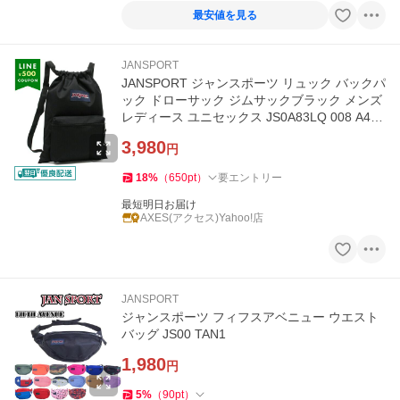
最安値を見る
JANSPORT
JANSPORT ジャンスポーツ リュック バックパ
ック ドローサック ジムサックブラック メンズ
レディース ユニセックス JS0A83LQ 008 A4対
応
3,980
円
18
%
（
650
pt
）
要エントリー
最短明日お届け
AXES(アクセス)Yahoo!店
JANSPORT
ジャンスポーツ フィフスアベニュー ウエスト
バッグ JS00 TAN1
1,980
円
5
%
（
90
pt
）