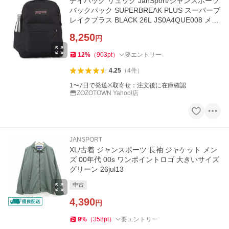
デイバック リュック JanSport/ジャンスポーツ
バックパック SUPERBREAK PLUS スーパーブ
レイクプラス BLACK 26L JS0A4QUE008 メン
ズ レディース
8,250
円
12
%
（
903
pt
）
要エントリー
4.25
（
4
件
）
1〜7日で発送※取寄せ：注文後に在庫確認
ZOZOTOWN Yahoo!店
JANSPORT
XL/古着 ジャンスポーツ 長袖 ジャケット メン
ズ 00年代 00s ワンポイントロゴ 大きいサイズ
グリーン 26jul13
中古
4,390
円
9
%
（
358
pt
）
要エントリー