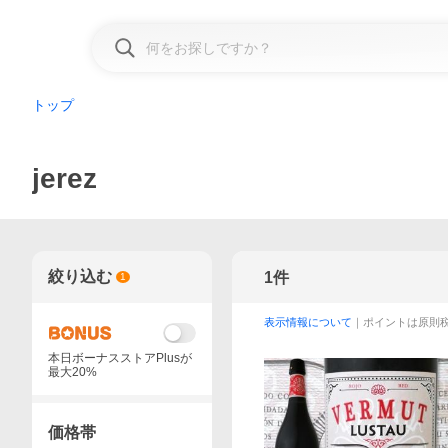
トップ
jerez
絞り込む
1
件
1
表示情報について
｜ポイントは原則
本日ボーナスストアPlusが
最大20%
価格帯