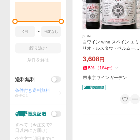
〜
jerez
白ワイン wine スペイン エミ
絞り込む
リオ・ルスタウ・ベルムート
スペインシェリーベルモット
3,608
円
条件を解除
750mlフルボディミディアム
ボディボタニカル酒精強化や
5
%
（
164
pt
）
や甘口
東京ワインガーデン
送料無料
条件付き送料無料
条件なし
すべて（今注文で2
日以内にお届け）
今注文で明日までに