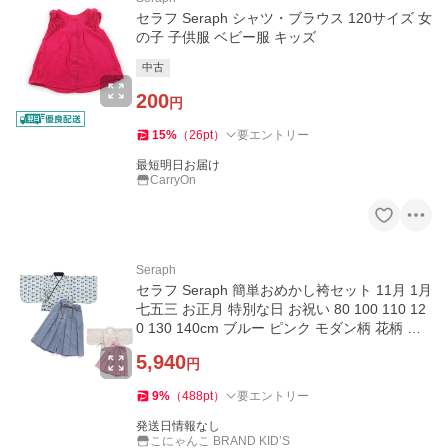
セラフ Seraph シャツ・ブラウス 120サイズ 女
の子 子供服 ベビー服 キッズ
中古
200
円
15
%
（
26
pt
）
要エントリー
最短明日お届け
CarryOn
Seraph
セラフ Seraph 簡単おめかし袴セット 11月 1月
七五三 お正月 特別な日 お祝い 80 100 110 12
0 130 140cm ブルー ピンク モダン柄 花柄 お
しゃれ 着物 キッズ
5,940
円
9
%
（
488
pt
）
要エントリー
発送日情報なし
こにゃんこ BRAND KID’S