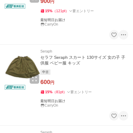
900
円
15
%
（
121
pt
）
要エントリー
最短明日お届け
CarryOn
Seraph
セラフ Seraph スカート 130サイズ 女の子 子
供服 ベビー服 キッズ
中古
600
円
15
%
（
81
pt
）
要エントリー
最短明日お届け
CarryOn
Seraph