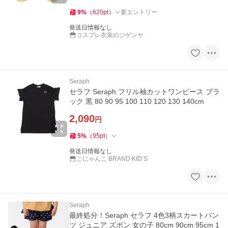
9
%
（
620
pt
）
要エントリー
発送日情報なし
コスプレ衣装のジゲンヤ
Seraph
セラフ Seraph フリル袖カットワンピース ブラ
ック 黒 80 90 95 100 110 120 130 140cm
2,090
円
5
%
（
95
pt
）
発送日情報なし
こにゃんこ BRAND KID’S
Seraph
最終処分！Seraph セラフ 4色3柄スカートパン
ツ ジュニア ズボン 女の子 80cm 90cm 95cm 1