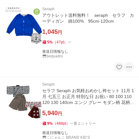
Seraph
アウトレット送料無料！ seraph セラフ カ
ーディガン 綿100% 95cm-120cm
1,045
円
5
%
（
47
pt
）
発送日情報なし
bequadro
Seraph
セラフ Seraph お気軽おめかし袴セット 11月 1
月 七五三 お正月 特別な日 お祝い 80 100 110
120 130 140cm エンジ グレー モダン柄 花柄
おしゃれ 着物 キッズ
5,940
円
9
%
（
488
pt
）
要エントリー
発送日情報なし
こにゃんこ BRAND KID’S