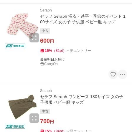
Seraph
セラフ Seraph 浴衣・甚平・季節のイベント 1
00サイズ 女の子 子供服 ベビー服 キッズ
中古
600
円
15
%
（
81
pt
）
要エントリー
最短明日お届け
CarryOn
Seraph
セラフ Seraph ワンピース 130サイズ 女の子
子供服 ベビー服 キッズ
中古
700
円
15
%
（
94
pt
）
要エントリー