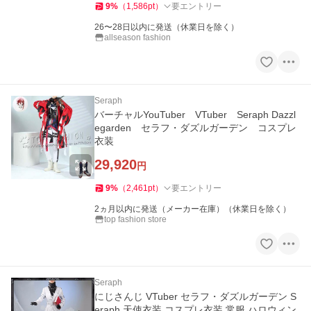
9
%
（
1,586
pt
）
要エントリー
26〜28日以内に発送（休業日を除く）
allseason fashion
Seraph
バーチャルYouTuber VTuber Seraph Dazzl
egarden セラフ・ダズルガーデン コスプレ
衣装
29,920
円
9
%
（
2,461
pt
）
要エントリー
2ヵ月以内に発送（メーカー在庫）（休業日を除く）
top fashion store
Seraph
にじさんじ VTuber セラフ・ダズルガーデン S
eraph 天使衣装 コスプレ衣装 常服 ハロウィン