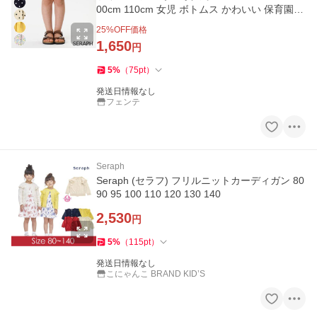
00cm 110cm 女児 ボトムス かわいい 保育園
幼稚園
25
%OFF価格
1,650
円
5
%
（
75
pt
）
発送日情報なし
フェンテ
Seraph
Seraph (セラフ) フリルニットカーディガン 80
90 95 100 110 120 130 140
2,530
円
5
%
（
115
pt
）
発送日情報なし
こにゃんこ BRAND KID’S