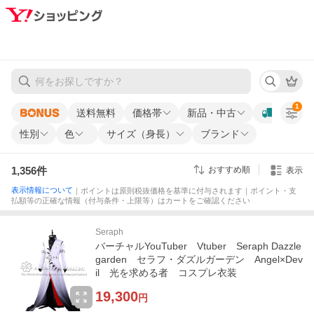
1
送料無料
価格帯
新品・中古
性別
色
サイズ（身長）
ブランド
1,356
件
おすすめ順
表示
表示情報について
｜ポイントは原則税抜価格を基準に付与されます｜ポイント・支
払額等の正確な情報（付与条件・上限等）はカートをご確認ください
Seraph
バーチャルYouTuber Vtuber Seraph Dazzle
garden セラフ・ダズルガーデン Angel×Dev
il 光を求める者 コスプレ衣装
19,300
円