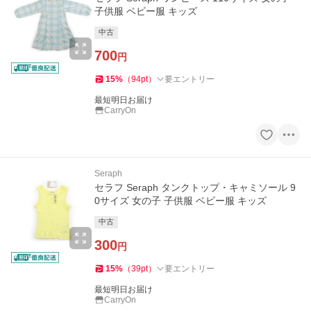
子供服 ベビー服 キッズ
中古
700
円
15
%
（
94
pt
）
要エントリー
最短明日お届け
CarryOn
Seraph
セラフ Seraph タンクトップ・キャミソール 9
0サイズ 女の子 子供服 ベビー服 キッズ
中古
300
円
15
%
（
39
pt
）
要エントリー
最短明日お届け
CarryOn