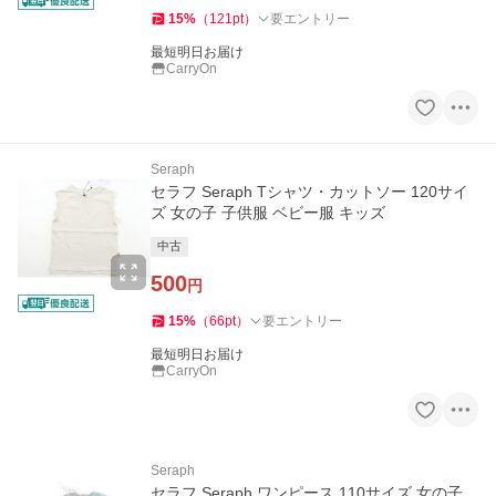
15
%
（
121
pt
）
要エントリー
最短明日お届け
CarryOn
Seraph
セラフ Seraph Tシャツ・カットソー 120サイ
ズ 女の子 子供服 ベビー服 キッズ
中古
500
円
15
%
（
66
pt
）
要エントリー
最短明日お届け
CarryOn
Seraph
セラフ Seraph ワンピース 110サイズ 女の子