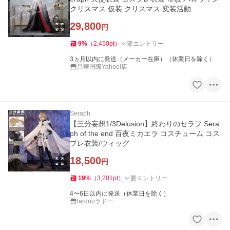
クリスマス 仮装 クリスマス 変装活動
29,800
円
9
%
（
2,450
pt
）
要エントリー
3ヵ月以内に発送（メーカー在庫）（休業日を除く）
昌華国際Yahoo!店
Seraph
【三分妄想1/3Delusion】終わりのセラフ Sera
ph of the end 百夜ミカエラ コスチューム コス
プレ衣装/ウィッグ
18,500
円
19
%
（
3,201
pt
）
要エントリー
4〜6日以内に発送（休業日を除く）
lardooラドー