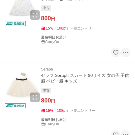
中古
800
円
15
%
（
108
pt
）
要エントリー
最短明日お届け
CarryOn
Seraph
セラフ Seraph スカート 90サイズ 女の子 子供
服 ベビー服 キッズ
中古
800
円
15
%
（
108
pt
）
要エントリー
最短明日お届け
CarryOn