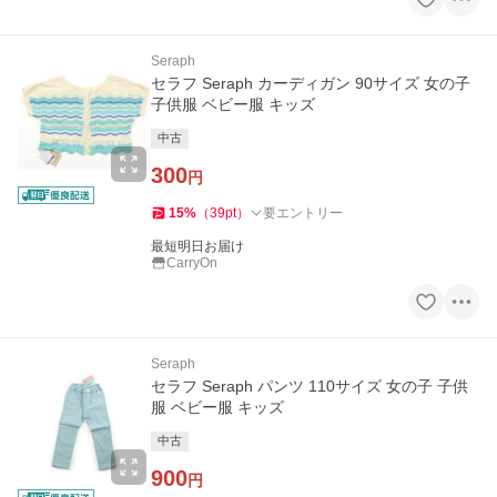
Seraph
セラフ Seraph カーディガン 90サイズ 女の子
子供服 ベビー服 キッズ
中古
300
円
15
%
（
39
pt
）
要エントリー
最短明日お届け
CarryOn
Seraph
セラフ Seraph パンツ 110サイズ 女の子 子供
服 ベビー服 キッズ
中古
900
円