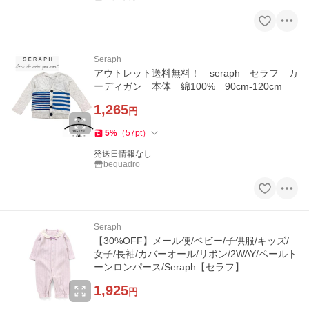
Seraph
アウトレット送料無料！ seraph セラフ カ
ーディガン 本体 綿100% 90cm-120cm
1,265
円
5
%
（
57
pt
）
発送日情報なし
bequadro
Seraph
【30%OFF】メール便/ベビー/子供服/キッズ/
女子/長袖/カバーオール/リボン/2WAY/ペールト
ーンロンパース/Seraph【セラフ】
1,925
円